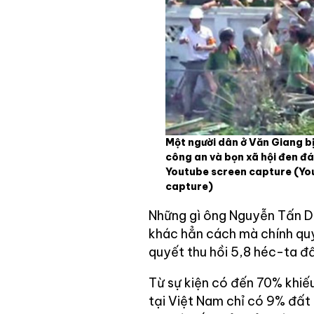
Một người dân ở Văn Giang b
công an và bọn xã hội đen đá
Youtube screen capture
(Yo
capture)
Những gì ông Nguyễn Tấn Dũ
khác hẳn cách mà chính quy
quyết thu hồi 5,8 héc-ta đ
Từ sự kiện có đến 70% khiếu
tại Việt Nam chỉ có 9% đất b