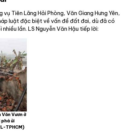
 vụ Tiên Lãng Hải Phòng, Văn Giang Hưng Yên,
áp luật đặc biệt về vấn đề đất đai, dù đã có
 nhiều lần. LS Nguyễn Văn Hậu tiếp lời:
n Văn Vươn ở
 phá ủi
PL-TPHCM)