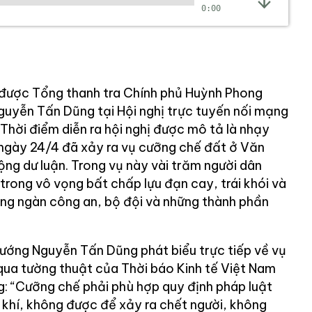
0:00
 được Tổng thanh tra Chính phủ Huỳnh Phong
uyễn Tấn Dũng tại Hội nghị trực tuyến nối mạng
Thời điểm diễn ra hội nghị được mô tả là nhạy
ngày 24/4 đã xảy ra vụ cưỡng chế đất ở Văn
ng dư luận. Trong vụ này vài trăm người dân
rong vô vọng bất chấp lựu đạn cay, trái khói và
ng ngàn công an, bộ đội và những thành phần
ướng Nguyễn Tấn Dũng phát biểu trực tiếp về vụ
ua tường thuật của Thời báo Kinh tế Việt Nam
g: “Cưỡng chế phải phù hợp quy định pháp luật
 khí, không được để xảy ra chết người, không