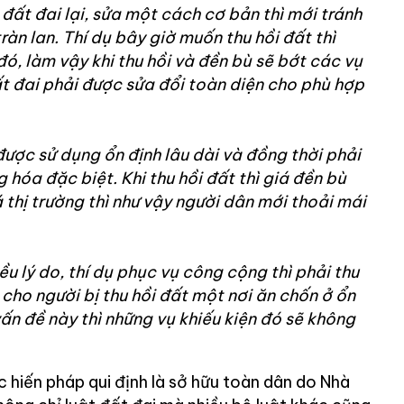
 đất đai lại, sửa một cách cơ bản thì mới tránh
tràn lan. Thí dụ bây giờ muốn thu hồi đất thì
ó, làm vậy khi thu hồi và đền bù sẽ bớt các vụ
đất đai phải được sửa đổi toàn diện cho phù hợp
ược sử dụng ổn định lâu dài và đồng thời phải
g hóa đặc biệt. Khi thu hồi đất thì giá đền bù
 thị trường thì như vậy người dân mới thoải mái
iều lý do, thí dụ phục vụ công cộng thì phải thu
 cho người bị thu hồi đất một nơi ăn chốn ở ổn
vấn đề này thì những vụ khiếu kiện đó sẽ không
 hiến pháp qui định là sở hữu toàn dân do Nhà