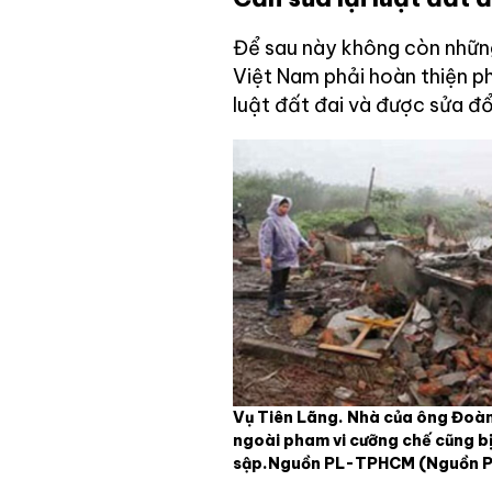
Để sau này không còn những
Việt Nam phải hoàn thiện ph
luật đất đai và được sửa đổi
Vụ Tiên Lãng. Nhà của ông Đoà
ngoài pham vi cưỡng chế cũng bị
sập.Nguồn PL-TPHCM
(Nguồn 