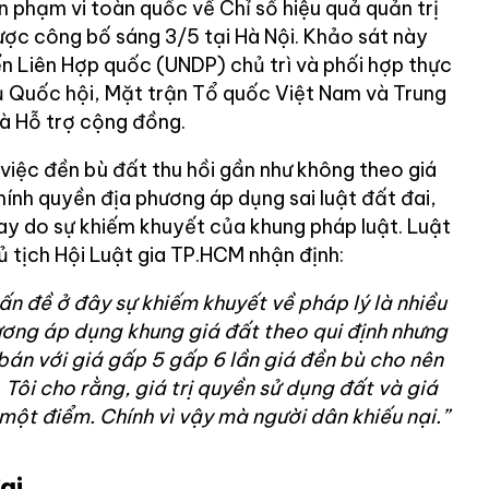
n phạm vi toàn quốc về Chỉ số hiệu quả quản trị
ược công bố sáng 3/5 tại Hà Nội. Khảo sát này
ển Liên Hợp quốc (UNDP) chủ trì và phối hợp thực
ụ Quốc hội, Mặt trận Tổ quốc Việt Nam và Trung
và Hỗ trợ cộng đồng.
việc đền bù đất thu hồi gần như không theo giá
hính quyền địa phương áp dụng sai luật đất đai,
hay do sự khiếm khuyết của khung pháp luật. Luật
 tịch Hội Luật gia TP.HCM nhận định:
ấn đề ở đây sự khiếm khuyết về pháp lý là nhiều
hương áp dụng khung giá đất theo qui định nhưng
 bán với giá gấp 5 gấp 6 lần giá đền bù cho nên
Tôi cho rằng, giá trị quyền sử dụng đất và giá
một điểm. Chính vì vậy mà người dân khiếu nại.”
ai