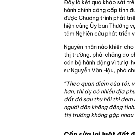
Đây là kết quả khảo sát trê
hành chính công cấp tỉnh đ
được Chương trình phát tri
hiện cùng Ủy ban Thường v
tâm Nghiên cứu phát triển 
Nguyên nhân nào khiến cho 
thị trường, phải chăng do c
cán bộ hành động vì tư lợi 
sư Nguyễn Văn Hậu, phó chủ
“Theo quan điểm của tôi, v
hơn, thí dụ có nhiều địa p
đất đó sau thu hồi thì đem
người dân không đồng tình. 
thị trường không gặp nhau 
Cần sửa lại luật đất đ