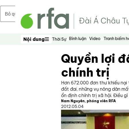
Bỏ qua nội dung chính
Bình luận
Video
Tranh biếm 
Nội dung
Thời Sự
Nội dung
Quyền lợi đ
chính trị
Hơn 672.000 đơn thư khiếu nại 
đất đai, những vụ nông dân mấ
ổn định chính trị xã hội. Điều g
Nam Nguyên, phóng viên RFA
2012.05.04