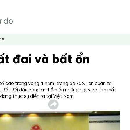
hoạ
ất đai và bất ổn
tố cáo trong vòng 4 năm, trong đó 70% liên quan tới
t đất đối đầu công an tiềm ẩn những nguy cơ làm mất
ì đang thực sự diễn ra tại Việt Nam.