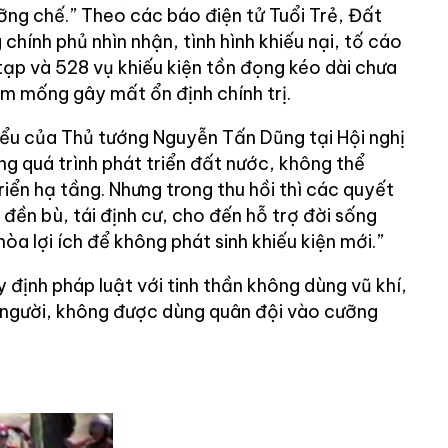
ng chế.” Theo các báo điện tử Tuổi Trẻ, Đất
chính phủ nhìn nhận, tình hình khiếu nại, tố cáo
tạp và 528 vụ khiếu kiện tồn đọng kéo dài chưa
ầm mống gây mất ổn định chính trị.
biểu của Thủ tướng Nguyễn Tấn Dũng tại Hội nghị
g quá trình phát triển đất nước, không thể
riển hạ tầng. Nhưng trong thu hồi thì các quyết
 đền bù, tái định cư, cho đến hỗ trợ đời sống
òa lợi ích để không phát sinh khiếu kiện mới.”
định pháp luật với tinh thần không dùng vũ khí,
 người, không được dùng quân đội vào cưỡng