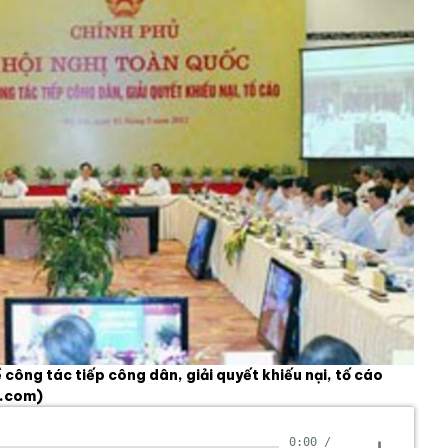
công tác tiếp công dân, giải quyết khiếu nại, tố cáo
d.com)
0:00
/