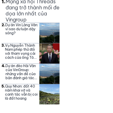
1
.
Mạng xã hội Threads
đang trở thành mối đe
dọa lớn nhất của
Vingroup
2
.
Dự án Vin Làng Vân:
vì sao dư luận dậy
sóng?
3
.
Vụ Nguyễn Thành
Nam:phép thử đối
với tham vọng cải
cách của ông Tô
Lâm
4
.
Dự án đèo Hải Vân
của VinGroup:
những vấn đề của
bản đánh giá tác
động môi trường
5
.
Quy Nhơn: đất 40
năm khai vỡ và
canh tác vẫn bị coi
là đất hoang