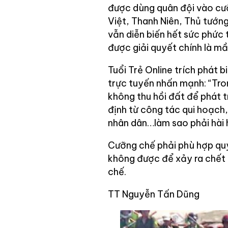
được dùng quân đội vào cưỡ
Việt, Thanh Niên, Thủ tướng 
vẫn diễn biến hết sức phức 
được giải quyết chính là m
Tuổi Trẻ Online trích phát 
trực tuyến nhấn mạnh: “Tron
không thu hồi đất để phát t
định từ công tác qui hoạch,
nhân dân…làm sao phải hài h
Cưỡng chế phải phù hợp quy 
không được để xảy ra chết
chế.
TT Nguyễn Tấn Dũng