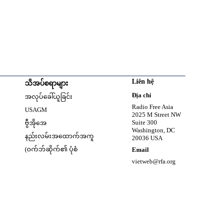
Liên hệ
သိအပ်စရာများ
w
Opens in new window
Địa chỉ
အလုပ်ခေါ်ယူခြင်း
Opens in new window
Radio Free Asia
USAGM
2025 M Street NW
Opens in new window
Suite 300
ဗွီအိုအေ
Washington, DC
နည်းလမ်းအထောက်အကူ
20036 USA
(ဝက်ဘ်ဆိုက်၏ ပုံစံ
Email
vietweb@rfa.org