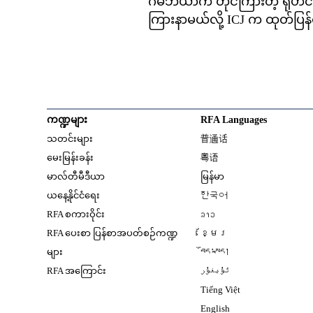
ဂမ်ဘီယာက တိုင်ကြားတဲ့ ရိုဟ
ကြားနာမယ်လို့ ICJ က ထုတ်ပြ
ကဏ္ဍများ
RFA Languages
Opens in new window
သတင်းများ
普通话
Opens in new window
မေးမြန်းခန်း
粤语
Opens in new window
မာလ်တီမီဒီယာ
မြန်မာ
Opens in new window
ယနေ့နိုင်ငံရေး
한국어
Opens in new window
RFA စကားဝိုင်း
ລາວ
Opens in new window
RFA ပေးစာ ပြန်စာအပတ်စဉ်ကဏ္ဍ
ខ្មែរ
Opens in new windo
များ
བོད་སྐད།
Opens in new windo
RFA အကြောင်း
ئۇيغۇر
Opens in new win
Tiếng Việt
Opens in new windo
English