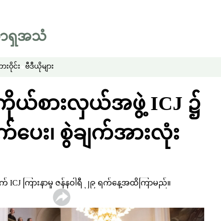
းဝိုင်း
ဗီဒီယိုများ
ကိုယ်စားလှယ်အဖွဲ့ ICJ ၌
်ပေး၊ စွဲချက်အားလုံး
ဲချက် ICJ ကြားနာမှု ဇန်နဝါရီ ၂၉ ရက်နေ့အထိကြာမည်။