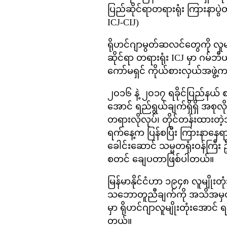
ပြည်ဆိုင်ရာတရားရုံး ကြားနာပွဲ
ICJ-CIJ)
ရိုဟင်ဂျာမွတ်ဆလင်တွေကို လူမျ
ဆိုင်ရာ တရားရုံး ICJ မှာ ဂမ်ဘီ
ကော်မရှင် ကိုယ်စားလှယ်အဖွဲ
၂၀၁၆ နဲ့ ၂၀၁၇ ရခိုင်ပြည်နယ် 
အောင် ရည်ရွယ်ချက်ရှိရှိ အစုလ
တရားလိုလုပ်၊ တိုင်တန်းထားတဲ့အ
ရက်နေ့က ပြန်စပြီး ကြားနာနေရာမ
ခေါင်းဆောင် သမ္မတရုံးဝန်ကြီး 
စတင် ချေပတာဖြစ်ပါတယ်။
မြန်မာနိုင်ငံဟာ ၁၉၄၈ လူမျိုးတ
သဘောတူညီချက်ကို အသိအမှတ်ပြု
မှာ ရိုဟင်ဂျာလူမျိုးတုံးအောင် 
တယ်။