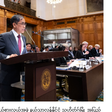
ိုယ်စားလှယ်အဖွဲ့ နယ်သာလန်နိုင်ငံ သဟိတ်ဂ်မြို့ အပြည်