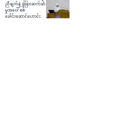
ညီချက်နဲ့ ခွဲခြားဆက်ဆံ
မှုအပေါ် စစ်
ခေါင်းဆောင်ဟောင်း
ဝေဖန်