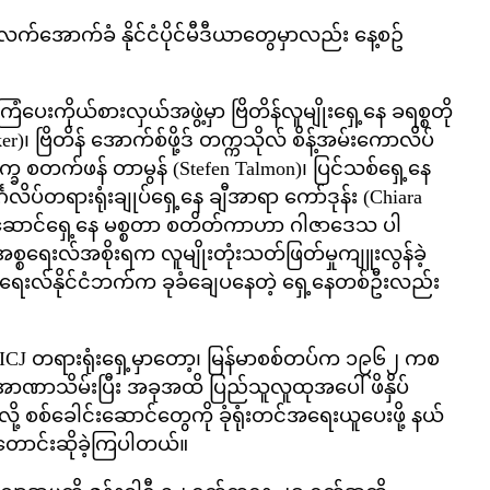
က်အောက်ခံ နိုင်ငံပိုင်မီဒီယာတွေမှာလည်း နေ့စဥ်
ပေးကိုယ်စားလှယ်အဖွဲ့မှာ ဗြိတိန်လူမျိုးရှေ့နေ ခရစ္စတို
)၊ ဗြိတိန် အောက်စ်ဖို့ဒ် တက္ကသိုလ် စိန့်အမ်းကောလိပ်
္ခ စတက်ဖန် တာမွန် (Stefen Talmon)၊ ပြင်သစ်ရှေ့နေ
္ဂလိပ်တရားရုံးချုပ်ရှေ့နေ ချီအာရာ ကော်ဒုန်း (Chiara
ီးဆောင်ရှေ့နေ မစ္စတာ စတိတ်ကာဟာ ဂါဇာ‌ဒေသ ပါ
္စရေးလ်အစိုးရက လူမျိုးတုံးသတ်ဖြတ်မှုကျူးလွန်ခဲ့
အစ္စရေးလ်နိုင်ငံဘက်က ခုခံချေပနေတဲ့ ‌ရှေ့နေတစ်ဦးလည်း
ပဲ ICJ တရားရုံးရှေ့မှာတော့၊ မြန်မာစစ်တပ်က ၁၉၆၂ ကစ
်အာဏာသိမ်းပြီး အခုအထိ ပြည်သူလူထုအပေါ် ဖိနှိပ်
့ စစ်ခေါင်းဆောင်တွေကို ခုံရုံးတင်အရေးယူပေးဖို့ နယ်
ောင်းဆိုခဲ့ကြပါတယ်။