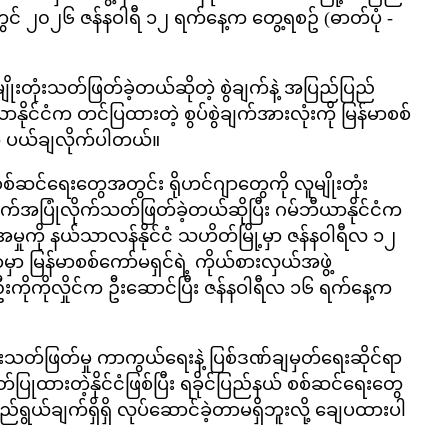
တွင် ၂၀၂၆ ဇန်နဝါရီ ၁၂ ရက်နေ့က တွေ့ရစဥ် (ဓာတ်ပုံ -
ိုးတုံးသတ်ဖြတ်ခဲ့တယ်ဆိုတဲ့ စွဲချက်နဲ့ အပြည်ပြည်
ယာနိုင်ငံက တင်ပြထားတဲ့ စွပ်စွဲချက်အားလုံးကို မြန်မာစစ်
့က ပယ်ချလိုက်ပါတယ်။
စစ်ဆင်ရေးတွေအတွင်း ရိုဟင်ဂျာတွေကို လူမျိုးတုံး
ိုက်အပြုံလိုက်သတ်ဖြတ်ခဲ့တယ်ဆိုပြီး ဂမ်ဘီယာနိုင်ငံက
မှုကို နယ်သာလန်နိုင်ငံ သဟိတ်မြို့မှာ ဇန်န၀ါရီလ ၁၂
ှာ မြန်မာစစ်ကော်မရှင်ရဲ့ ကိုယ်စားလှယ်အဖွဲ့
ဦးကိုကိုလှိုင်က ဦးဆောင်ပြီး ဇန်နဝါရီလ ၁၆ ရက်နေ့က
ုံးသတ်ဖြတ်မှု ကာကွယ်ရေးနဲ့ ပြစ်ဒဏ်ချမှတ်ရေးဆိုင်ရာ
ထားတဲ့နိုင်ငံဖြစ်ပြီး ရခိုင်ပြည်နယ် စစ်ဆင်ရေးတွေ
ရည်ရွယ်ချက်ရှိရှိ လုပ်ဆောင်ခဲ့တာမရှိဘူးလို့ ချေပထားပါ