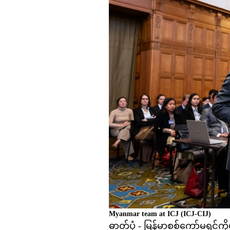
Myanmar team at ICJ
(ICJ-CIJ)
ဓာတ်ပုံ - မြန်မာစစ်ကော်မရှင်က