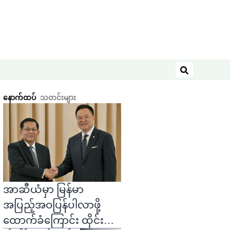
ရှာဖွေရန်
နောက်ထပ်
သတင်းများ
အာဆီယံမှာ မြန်မာ
အပြည့်အဝပြန်ပါလာဖို့
ထောက်ခံကြောင်း ထိုင်း