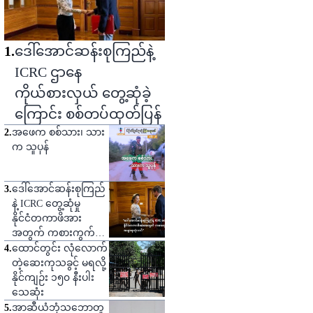
1
.
ဒေါ်အောင်ဆန်းစုကြည်နဲ့
ICRC ဌာနေ
ကိုယ်စားလှယ် တွေ့ဆုံခဲ့
ကြောင်း စစ်တပ်ထုတ်ပြန်
2
.
အဖေက စစ်သား၊ သား
က သူပုန်
3
.
ဒေါ်အောင်ဆန်းစုကြည်
နဲ့ ICRC တွေ့ဆုံမှု
နိုင်ငံတကာဖိအား
အတွက် ကစားကွက်
တစ်ခုဟု သုံးသပ်
4
.
ထောင်တွင်း လုံလောက်
တဲ့ဆေးကုသခွင့် မရလို့
နိုင်ကျဉ်း ၁၅၀ နီးပါး
သေဆုံး
5
.
အာဆီယံဘုံသဘောတူ