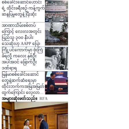
ထပ်မံပြောကြား
စစ်ခေါင်းဆောင်ဟောင်း
ရဲ့ ထိုင်းခရီးစဉ် ကန့်ကွက်
ဆန္ဒပြမှုတွေနဲ့ ပြီးဆုံး
အာဏာသိမ်းစစ်တပ်
ကြောင့် လေးလအတွင်း
ပြည်သူ ၃၀၀ နီးပါး
သေဆုံးဟု AAPP ပြော
ကြို့ပင်ကောက်မှာ ဗုံးကြဲ
ခံရလို့ ကလေး နှစ်ဦး
အပါအဝင် ခြောက်ဦး
ဒဏ်ရာရ
မြန်မာစစ်ခေါင်းဆောင်
တွေနဲ့ဆက်ဆံရေးမှာ
ထိုင်းဘက်ကအမြဲအမြတ်
ထွက်ကြောင်း လေ့လာသူ
တွေပြော
အများဆုံးဖတ်သည်။
RFA