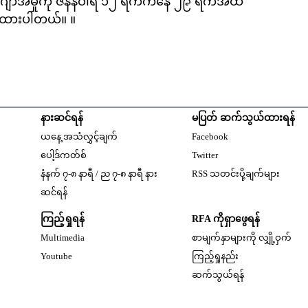
င်ဂျာအမှုကို ဇန်နဝါရီ ၁၂ ရက်ကနေ ၂၉ ရက်အထိ
န်ထားပါတယ်။ ။
နားဆင်ရန်
မပြတ် ဆက်သွယ်ထားရန်
Opens in new windo
ယနေ့ အသံလွှင့်ချက်
Facebook
Opens in new window
ပေါ့ဒ်ကတ်စ်
Twitter
နံနက် ၇-၈ နာရီ / ည ၇-၈ နာရီ နား
RSS သတင်းပို့ချက်များ
Opens in new window
ဆင်ရန်
ကြည့်ရှုရန်
RFA ကိုရှာဖွေရန်
Multimedia
စာမျက်နှာများကို လျှို့ဝှက်
w
Opens in new window
Youtube
ကြည့်ရှုနည်း
w
ဆက်သွယ်ရန်
dow
w