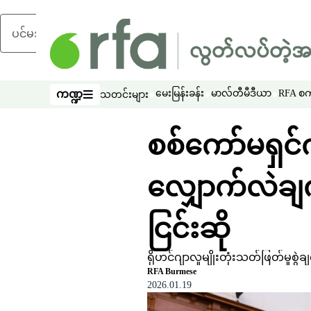
ပင်မအကြောင်းအရာသို့ ကျော်ရန်
ကဏ္ဍ
မေးမြန်းခန်း
မာလ်တီမီဒီယာ
RFA စကာ
သတင်းများ
ကဏ္ဍ
စစ်ကော်မရှင်
လျှောက်လဲချက
ငြင်းဆို
ရိုဟင်ဂျာလူမျိုးတုံးသတ်ဖြတ်မှုစွ
RFA Burmese
2026.01.19