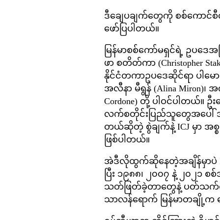
ဒီချေပချက်တွေကို စစ်ကောင်စီလ
ဖော်ပြပါတယ်။
မြန်မာစစ်ကော်မရှင်ရဲ့ ဥပဒေအကြံ
ဖာ စတိတ်ကာ (Christopher Staker
နိုင်ငံတကာဥပဒေဆိုင်ရာ ပါမောက
အလီနာ မီရွန် (Alina Miron)၊ အင်
Cordone) တို့ ပါဝင်ပါတယ်။ ဥ
လက်စတိုင်းပြည်သူတွေအပေါ် အစ
တယ်ဆိုတဲ့ စွဲချက်နဲ့ ICJ မှာ 
ဖြစ်ပါတယ်။
အဲဒီလိုထွက်ဆိုနေတဲ့အချိန်မှာ
ပြီး ၁၉၈၈၊ ၂၀၀၇ နဲ့ ၂၀၂၁ စစ
သတ်ဖြတ်ခဲ့တာတွေနဲ့ ပတ်သက်လို
သာလန်ရောက် မြန်မာတချို့က တ