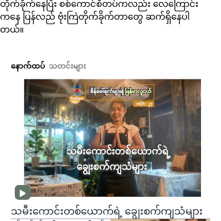
တိုက်ခိုက်နေပြီး စစ်ကောင်စီတပ်ကလည်း လေကြောင်း
ကနေ ပြန်လည် ဗုံးကြဲတိုက်ခိုက်တာတွေ ဆက်ရှိနေပါ
တယ်။
နောက်ထပ်
သတင်းများ
သမီးကောင်းတစ်ယောက်ရဲ့ ချွေးစက်ကျသံများ