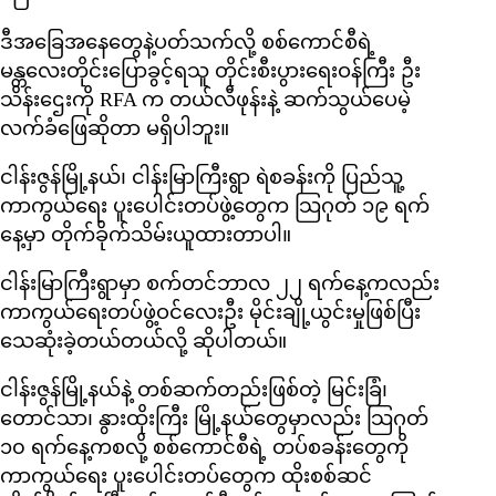
ဒီအခြေအနေတွေနဲ့ပတ်သက်လို့ စစ်ကောင်စီရဲ့
မန္တလေးတိုင်းပြောခွင့်ရသူ တိုင်းစီးပွားရေးဝန်ကြီး ဦး
သိန်းဌေးကို RFA က တယ်လီဖုန်းနဲ့ ဆက်သွယ်ပေမဲ့
လက်ခံဖြေဆိုတာ မရှိပါဘူး။
ငါန်းဇွန်မြို့နယ်၊ ငါန်းမြာကြီးရွာ ရဲစခန်းကို ပြည်သူ့
ကာကွယ်ရေး ပူးပေါင်းတပ်ဖွဲ့တွေက သြဂုတ် ၁၉ ရက်
နေ့မှာ တိုက်ခိုက်သိမ်းယူထားတာပါ။
ငါန်းမြာကြီးရွာမှာ စက်တင်ဘာလ ၂၂ ရက်နေ့ကလည်း
ကာကွယ်ရေးတပ်ဖွဲ့ဝင်လေးဦး မိုင်းချို့ယွင်းမှုဖြစ်ပြီး
သေဆုံးခဲ့တယ်တယ်လို့ ဆိုပါတယ်။
ငါန်းဇွန်မြို့နယ်နဲ့ တစ်ဆက်တည်းဖြစ်တဲ့ မြင်းခြံ၊
တောင်သာ၊ နွားထိုးကြီး မြို့နယ်တွေမှာလည်း သြဂုတ်
၁၀ ရက်နေ့ကစလို့ စစ်ကောင်စီရဲ့ တပ်စခန်းတွေကို
ကာကွယ်ရေး ပူးပေါင်းတပ်တွေက ထိုးစစ်ဆင်