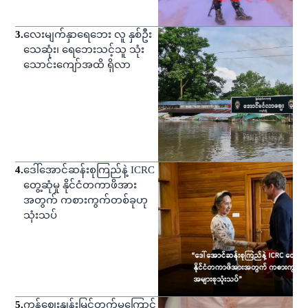
3
.
လေးမျက်နှာရေဘေး လူ နှစ်ဦး
သေဆုံး၊ ရေဘေးသင့်သူ သုံး
သောင်းကျော်အထိ ရှိလာ
4
.
ဒေါ်အောင်ဆန်းစုကြည်နဲ့ ICRC
တွေ့ဆုံမှု နိုင်ငံတကာဖိအား
အတွက် ကစားကွက်တစ်ခုဟု
သုံးသပ်
5
.
ကုန်ဈေးနှုန်းမြင့်တက်မှုကြောင့်