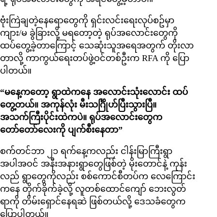
ဗုံးကြဲချတဲ့နေရောတွေကို ရှင်းလင်းရေးလုပ်စဥ်မှာ
ကျား/မ ခွဲခြားလို့ မရတော့တဲ့ ရုပ်အလောင်းတွေကို
ထပ်တွေ့ခဲ့တာကြောင့် သေဆုံးသူအရေအတွက် တိုးလာ
တာလို့ ကာကွယ်ရေးတပ်ဖွဲ့ဝင်တစ်ဦးက RFA ကို ပြော
ပါတယ်။
“မနေ့ကတော့ ရွာထဲကနေ အလောင်းသုံးလောင်း ထပ်
တွေ့တယ်။ အကုန်လုံး မီးသင်္ဂြိုဟ်ပြီးသွားပြီ။
အသက်ကြီးပိုင်းထဲကပဲ။ ရုပ်အလောင်းတွေက
တော်တော်လေးကို ပျက်စီးနေတာ”
စက်တင်ဘာ ၂၁ ရက်နေ့ကလည်း ငါန်းမြာကြီးရွာ
အပါအဝင် အနီးအနားရွာတွေဖြစ်တဲ့ မိုးတောင်နဲ့ ကုန်း
လည် ရွာတွေကိုလည်း စစ်ကောင်စီတပ်က လေကြောင်း
ကနေ တိုက်ခိုက်ခဲ့လို့ လူတစ်ထောင်ကျော် ဘေးလွတ်
ရာကို တိမ်းရှောင်နေရဆဲ ဖြစ်တယ်လို့ ဒေသခံတွေက
ပြောပါတယ်။