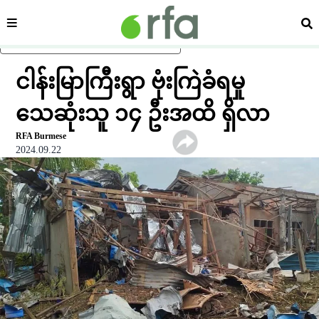
ကဏ္ဍ
ရှာ
ပင်မအကြောင်းအရာသို့ ကျော်ရန်
ငါန်းမြာကြီးရွာ ဗုံးကြဲခံရမှု
သေဆုံးသူ ၁၄ ဦးအထိ ရှိလာ
RFA Burmese
2024.09.22