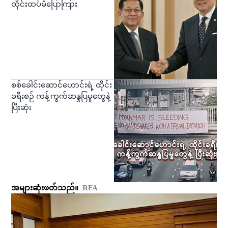
ထိုင်းထပ်မံပြောကြား
စစ်ခေါင်းဆောင်ဟောင်းရဲ့ ထိုင်း
ခရီးစဉ် ကန့်ကွက်ဆန္ဒပြမှုတွေနဲ့
ပြီးဆုံး
အများဆုံးဖတ်သည်။
RFA