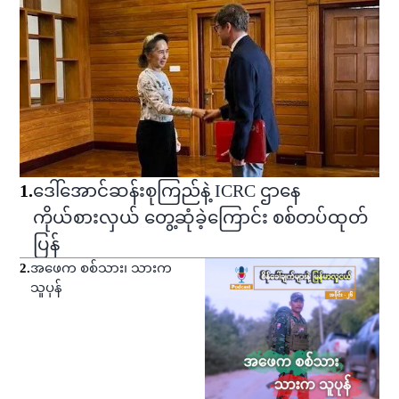
1
.
ဒေါ်အောင်ဆန်းစုကြည်နဲ့ ICRC ဌာနေ
ကိုယ်စားလှယ် တွေ့ဆုံခဲ့ကြောင်း စစ်တပ်ထုတ်
ပြန်
2
.
အဖေက စစ်သား၊ သားက
သူပုန်