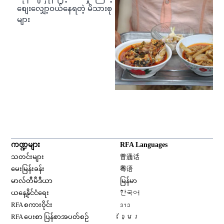
စျေးလျှော့ဝယ်နေရတဲ့ မိသားစု
များ
ကဏ္ဍများ
RFA Languages
Opens in new window
သတင်းများ
普通话
Opens in new window
မေးမြန်းခန်း
粤语
Opens in new window
မာလ်တီမီဒီယာ
မြန်မာ
Opens in new window
ယနေ့နိုင်ငံရေး
한국어
Opens in new window
RFA စကားဝိုင်း
ລາວ
Opens in new window
RFA ပေးစာ ပြန်စာအပတ်စဉ်
ខ្មែរ