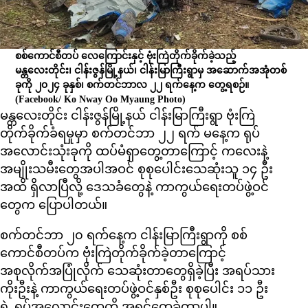
စစ်ကောင်စီတပ် လေကြောင်းနှင့် ဗုံးကြဲတိုက်ခိုက်ခဲ့သည့်
မန္တလေးတိုင်း၊ ငါန်းဇွန်မြို့နယ်၊ ငါန်းမြာကြီးရွာမှ အဆောက်အအုံတစ်
ခုကို ၂၀၂၄ ခုနှစ်၊ စက်တင်ဘာလ ၂၂ ရက်နေ့က တွေ့ရစဉ်။
(Facebook/ Ko Nway Oo Myaung Photo)
မန္တလေးတိုင်း ငါန်းဇွန်မြို့နယ် ငါန်းမြာကြီးရွာ ဗုံးကြဲ
တိုက်ခိုက်ခံရမှုမှာ စက်တင်ဘာ ၂၂ ရက် မနေ့က ရုပ်
အလောင်းသုံးခုကို ထပ်မံရှာတွေ့တာကြောင့် ကလေးနဲ့
အမျိုးသမီးတွေအပါအဝင် စုစုပေါင်းသေဆုံးသူ ၁၄ ဦး
အထိ ရှိလာပြီလို့ ဒေသခံတွေနဲ့ ကာကွယ်ရေးတပ်ဖွဲ့ဝင်
တွေက ပြောပါတယ်။
စက်တင်ဘာ ၂၀ ရက်နေ့က ငါန်းမြာကြီးရွာကို စစ်
ကောင်စီတပ်က ဗုံးကြဲတိုက်ခိုက်ခဲ့တာကြောင့်
အစုလိုက်အပြုံလိုက် သေဆုံးတာတွေရှိခဲ့ပြီး အရပ်သား
ကိုးဦးနဲ့ ကာကွယ်ရေးတပ်ဖွဲ့ဝင်နှစ်ဦး စုစုပေါင်း ၁၁ ဦး
ရဲ့ ရုပ်အလောင်းတွေကို အရင်တွေ့ခဲ့တာပါ။