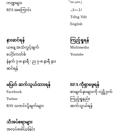
Opens in new window
ကဏ္ဍများ
བོད་སྐད།
Opens in new window
RFA အကြောင်း
ئۇيغۇر
Opens in new window
Tiếng Việt
Opens in new window
English
နားဆင်ရန်
ကြည့်ရှုရန်
ယနေ့ အသံလွှင့်ချက်
Multimedia
Opens in new window
ပေါ့ဒ်ကတ်စ်
Youtube
နံနက် ၇-၈ နာရီ / ည ၇-၈ နာရီ နား
Opens in new window
ဆင်ရန်
မပြတ် ဆက်သွယ်ထားရန်
RFA ကိုရှာဖွေရန်
Opens in new window
Facebook
စာမျက်နှာများကို လျှို့ဝှက်
Opens in new window
Twitter
ကြည့်ရှုနည်း
RSS သတင်းပို့ချက်များ
ဆက်သွယ်ရန်
သိအပ်စရာများ
Opens in new window
အလုပ်ခေါ်ယူခြင်း