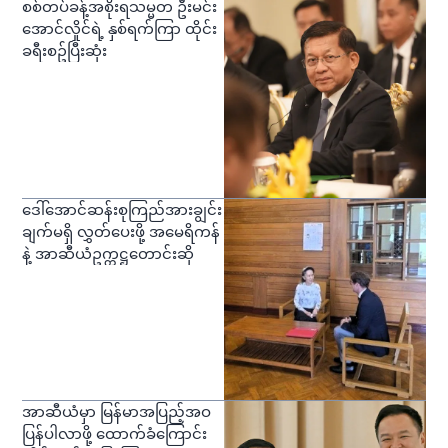
စစ်တပ်ခန့်အစိုးရသမ္မတ ဦးမင်း
အောင်လှိုင်ရဲ့ နှစ်ရက်ကြာ ထိုင်း
ခရီးစဥ်ပြီးဆုံး
ဒေါ်အောင်ဆန်းစုကြည်အားချွင်း
ချက်မရှိ လွှတ်ပေးဖို့ အမေရိကန်
နဲ့ အာဆီယံဥက္ကဋ္ဌတောင်းဆို
အာဆီယံမှာ မြန်မာအပြည့်အဝ
ပြန်ပါလာဖို့ ထောက်ခံကြောင်း