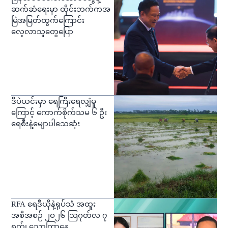
ဆက်ဆံရေးမှာ ထိုင်းဘက်ကအ
မြဲအမြတ်ထွက်ကြောင်း
လေ့လာသူတွေပြော
ဒီပဲယင်းမှာ ရေကြီးရေလျှံမှု
ကြောင့် ကောက်စိုက်သမ ၆ ဦး
ရေစီးနဲ့မျောပါသေဆုံး
RFA ရေဒီယိုနဲ့ရုပ်သံ အထူး
အစီအစဉ် ၂ဝ၂၆ သြဂုတ်လ ၇
ရက်၊ သောကြာနေ့