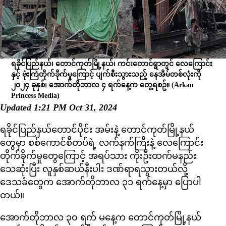
ရခိုင်ပြည်နယ်၊ တောင်ကုတ်မြို့နယ်၊ ကင်းတောင်ရွာတွင် လေကြောင်း
နှင့် ဗုံးကြဲတိုက်ခိုက်မှုကြောင့် ပျက်စီးသွားသည့် နေအိမ်တစ်လုံးကို
၂၀၂၄ ခုနှစ်၊ အောက်တိုဘာလ ၄ ရက်နေ့က တွေ့ရစဥ်။
(Arkan
Princess Media)
Updated 1:21 PM Oct 31, 2024
ရခိုင်ပြည်နယ်တောင်ပိုင်း အမ်းနဲ့ တောင်ကုတ်မြို့နယ်
တွေမှာ စစ်ကောင်စီတပ်ရဲ့ လက်နက်ကြီးနဲ့ လေကြောင်း
တိုက်ခိုက်မှုတွေကြောင့် အရပ်သား ကိုးဦးထက်မနည်း
သေဆုံးပြီး လူနှစ်ဆယ်နီးပါး ဒဏ်ရာရသွားတယ်လို့
ဒေသခံတွေက အောက်တိုဘာလ ၃၁ ရက်နေ့မှာ ပြောပါ
တယ်။
အောက်တိုဘာလ ၃၀ ရက် မနေ့က တောင်ကုတ်မြို့နယ်