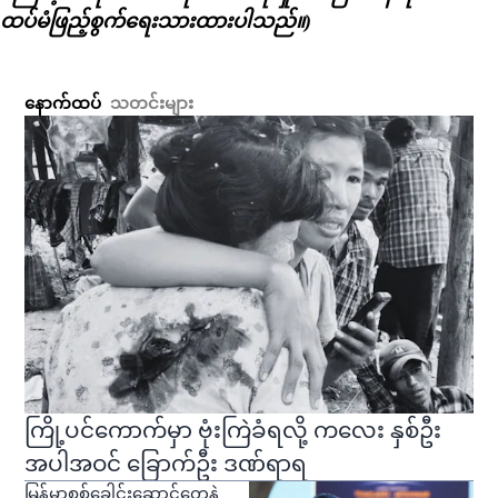
ထပ်မံဖြည့်စွက်ရေးသားထားပါသည်။)
နောက်ထပ်
သတင်းများ
ကြို့ပင်ကောက်မှာ ဗုံးကြဲခံရလို့ ကလေး နှစ်ဦး
အပါအဝင် ခြောက်ဦး ဒဏ်ရာရ
မြန်မာစစ်ခေါင်းဆောင်တွေနဲ့