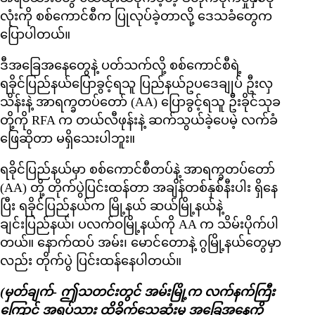
လုံးကို စစ်ကောင်စီက ပြုလုပ်ခဲ့တာလို့ ဒေသခံတွေက
ပြောပါတယ်။
ဒီအခြေအနေတွေနဲ့ ပတ်သက်လို့ စစ်ကောင်စီရဲ့
ရခိုင်ပြည်နယ်ပြောခွင့်ရသူ ပြည်နယ်ဥပဒေချုပ် ဦးလှ
သိန်းနဲ့ အာရက္ခတပ်တော် (AA) ပြောခွင့်ရသူ ဦးခိုင်သုခ
တို့ကို RFA က တယ်လီဖုန်းနဲ့ ဆက်သွယ်ခဲ့ပေမဲ့ လက်ခံ
ဖြေဆိုတာ မရှိသေးပါဘူး။
ရခိုင်ပြည်နယ်မှာ စစ်ကောင်စီတပ်နဲ့ အာရက္ခတပ်တော်
(AA) တို့ တိုက်ပွဲပြင်းထန်တာ အချိန်တစ်နှစ်နီးပါး ရှိနေ
ပြီး ရခိုင်ပြည်နယ်က မြို့နယ် ဆယ်မြို့နယ်နဲ့
ချင်းပြည်နယ်၊ ပလက်ဝမြို့နယ်ကို AA က သိမ်းပိုက်ပါ
တယ်။ နောက်ထပ် အမ်း၊ မောင်တောနဲ့ ဂွမြို့နယ်တွေမှာ
လည်း တိုက်ပွဲ ပြင်းထန်နေပါတယ်။
(မှတ်ချက်- ဤသတင်းတွင် အမ်းမြို့က လက်နက်ကြီး
ကြောင့် အရပ်သား ထိခိုက်သေဆုံးမှု အခြေအနေကို