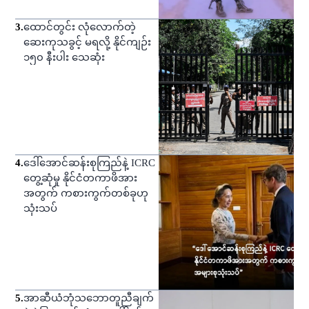
3
.
ထောင်တွင်း လုံလောက်တဲ့
ဆေးကုသခွင့် မရလို့ နိုင်ကျဉ်း
၁၅၀ နီးပါး သေဆုံး
4
.
ဒေါ်အောင်ဆန်းစုကြည်နဲ့ ICRC
တွေ့ဆုံမှု နိုင်ငံတကာဖိအား
အတွက် ကစားကွက်တစ်ခုဟု
သုံးသပ်
5
.
အာဆီယံဘုံသဘောတူညီချက်