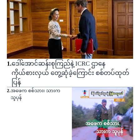
1
.
ဒေါ်အောင်ဆန်းစုကြည်နဲ့ ICRC ဌာနေ
ကိုယ်စားလှယ် တွေ့ဆုံခဲ့ကြောင်း စစ်တပ်ထုတ်
ပြန်
2
.
အဖေက စစ်သား၊ သားက
သူပုန်