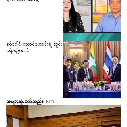
စစ်ခေါင်းဆောင်ဟောင်းရဲ့ ထိုင်း
ခရီးစဉ်စတင်
အများဆုံးဖတ်သည်။
RFA