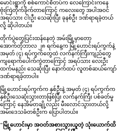
မောင်းရွာကို စစ်ကောင်စီတပ်က လေကြောင်းကနေ
ဗုံးကြဲတိုက်ခိုက်တာကြောင့် ကလေးတွေ အပါအဝင်
အရပ်သား ငါးဦး သေဆုံးပြီး ခုနစ်ဦး ဒဏ်ရာရခဲ့တယ်
လို့ ဆိုပါတယ်။
တိုက်ပွဲတွေပြင်းထန်နေတဲ့ အမ်းမြို့မှာတော့
အောက်တိုဘာလ ၂၈ ရက်နေ့က မြို့ဟောင်းရပ်ကွက်နဲ့
အမှတ် (၄) ရပ်ကွက်တွေထဲ လက်နက်ကြီးကျည်တွေ
ကျရောက်ပေါက်ကွဲတာကြောင့် အရပ်သား လေးဦး
ထက်မနည်း သေဆုံးပြီး နောက်ထပ် လူတစ်ဆယ်ကျော်
ဒဏ်ရာရခဲ့တာပါ။
မြို့ဟောင်းရပ်ကွက်က နှစ်ဦးနဲ့ အမှတ် (၄) ရပ်ကွက်က
နှစ်ဦးသေဆုံးသွားတာဖြစ်ပြီး လက်နက်ကြီး ပစ်ခတ်မှု
ကြောင့် နေအိမ်တချို့လည်း မီးလောင်သွားတယ်လို့
အမ်းဒေသခံတစ်ဦးက ပြောပါတယ်။
"မြို့ဟောင်းမှာ အဝတ်အစားသွားယူတဲ့ သုံးယောက်ထိ