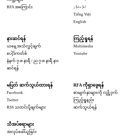
Opens in new window
RFA အကြောင်း
ئۇيغۇر
Opens in new window
Tiếng Việt
Opens in new window
English
နားဆင်ရန်
ကြည့်ရှုရန်
ယနေ့ အသံလွှင့်ချက်
Multimedia
Opens in new window
ပေါ့ဒ်ကတ်စ်
Youtube
နံနက် ၇-၈ နာရီ / ည ၇-၈ နာရီ နား
Opens in new window
ဆင်ရန်
မပြတ် ဆက်သွယ်ထားရန်
RFA ကိုရှာဖွေရန်
Opens in new window
Facebook
စာမျက်နှာများကို လျှို့ဝှက်
Opens in new window
Twitter
ကြည့်ရှုနည်း
RSS သတင်းပို့ချက်များ
ဆက်သွယ်ရန်
သိအပ်စရာများ
Opens in new window
အလုပ်ခေါ်ယူခြင်း