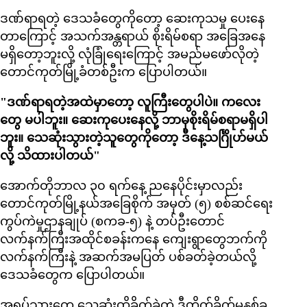
ဒဏ်ရာရတဲ့ ဒေသခံတွေကိုတော့ ဆေးကုသမှု ပေးနေ
တာကြောင့် အသက်အန္တရာယ် စိုးရိမ်စရာ အခြေအနေ
မရှိတော့ဘူးလို့ လုံခြုံရေးကြောင့် အမည်မဖော်လိုတဲ့
တောင်ကုတ်မြို့ခံတစ်ဦးက ပြောပါတယ်။
"ဒဏ်ရာရတဲ့အထဲမှာတော့ လူကြီးတွေပါပဲ။ ကလေး
တွေ မပါဘူး။ ဆေးကုပေးနေလို့ ဘာမှစိုးရိမ်စရာမရှိပါ
ဘူး။ သေဆုံးသွားတဲ့သူတွေကိုတော့ ဒီနေ့သင်္ဂြိုဟ်မယ်
လို့ သိထားပါတယ်"
အောက်တိုဘာလ ၃၀ ရက်နေ့ ညနေပိုင်းမှာလည်း
တောင်ကုတ်မြို့နယ်အခြေစိုက် အမှတ် (၅) စစ်ဆင်ရေး
ကွပ်ကဲမှုဌာနချုပ် (စကခ-၅) နဲ့ တပ်ဦးတောင်
လက်နက်ကြီးအထိုင်စခန်းကနေ ကျေးရွာတွေဘက်ကို
လက်နက်ကြီးနဲ့ အဆက်အမပြတ် ပစ်ခတ်ခဲ့တယ်လို့
ဒေသခံတွေက ပြောပါတယ်။
အရပ်သားတွေ သေဆုံးထိခိုက်ခဲ့တဲ့ ဒီတိုက်ခိုက်မှုနှစ်ခု