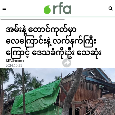
ကဏ္ဍ
ရှာ
ပင်မအကြောင်းအရာသို့ ကျော်ရန်
အမ်းနဲ့ တောင်ကုတ်မှာ
လေကြောင်းနဲ့ လက်နက်ကြီး
ကြောင့် ဒေသခံကိုးဦး သေဆုံး
RFA Burmese
2024.10.31