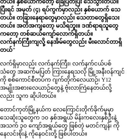
တယ်။ နှစ်ယောက်တော့ ခြေပြတ်ပြီး သေသွားတယ်။
ပြီးရင် အမှတ် (၄) ရပ်ကွက်မှာလည်း နှစ်ယောက် သေ
တယ်။ တခြားနေရာတွေမှာလည်း သေတာတွေရှိသေး
တယ်။ အတိအကျတော့ မသိရဘူး။ ဒဏ်ရာရသူတွေ
ကတော့ တစ်ဆယ်ကျော်လောက်ရှိတယ်။
လက်နက်ကြီးကျလို့ နေအိမ်တွေလည်း မီးလောင်တာရှိ
တယ်"
လက်ရှိမှာလည်း လက်နက်ကြီး၊ လက်နက်ငယ်ပစ်
သံတွေ အဆက်မပြတ် ကြားနေရသလို မြို့အနီးဝန်ကျင်
ကို စစ်ကောင်စီတပ်က ဂျက်တိုက်လေယာဉ်၊ Y12
အမျိုးအစားလေယာဉ်တွေနဲ့ ဗုံးလာကြဲနေတယ်လို့
လည်း သူက ဆိုပါတယ်။
တောင်ကုတ်မြို့နယ်က လေကြောင်းတိုက်ခိုက်မှုမှာ
သေဆုံးသူတွေက ၁၀ နှစ်အရွယ် မိန်းကလေးနှစ်ဦးနဲ့
အသက် ၃၀ ကျော်အရွယ်တွေ ဖြစ်တဲ့ မတင်ကျန်၊ ကို
နေလင်းစိုးနဲ့ ကိုနေဝင်းတို့ ဖြစ်ပါတယ်။