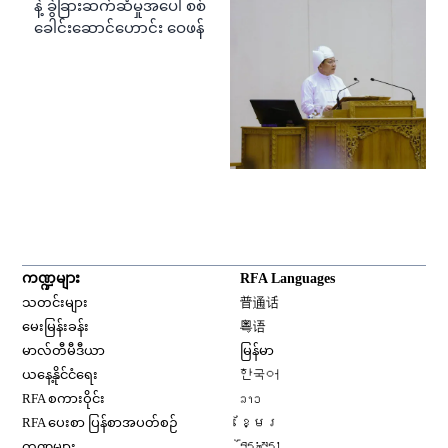
နဲ့ ခွဲခြားဆက်ဆံမှုအပေါ် စစ်
ခေါင်းဆောင်ဟောင်း ဝေဖန်
ကဏ္ဍများ
RFA Languages
Opens in new window
သတင်းများ
普通话
Opens in new window
မေးမြန်းခန်း
粤语
Opens in new window
မာလ်တီမီဒီယာ
မြန်မာ
Opens in new window
ယနေ့နိုင်ငံရေး
한국어
Opens in new window
RFA စကားဝိုင်း
ລາວ
Opens in new window
RFA ပေးစာ ပြန်စာအပတ်စဉ်
ខ្មែរ
Opens in new window
ကဏ္ဍများ
བོད་སྐད།