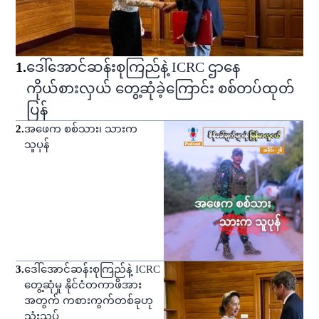
1
.
ဒေါ်အောင်ဆန်းစုကြည်နဲ့ ICRC ဌာနေ
ကိုယ်စားလှယ် တွေ့ဆုံခဲ့ကြောင်း စစ်တပ်ထုတ်
ပြန်
2
.
အဖေက စစ်သား၊ သားက
သူပုန်
3
.
ဒေါ်အောင်ဆန်းစုကြည်နဲ့ ICRC
တွေ့ဆုံမှု နိုင်ငံတကာဖိအား
အတွက် ကစားကွက်တစ်ခုဟု
သုံးသပ်