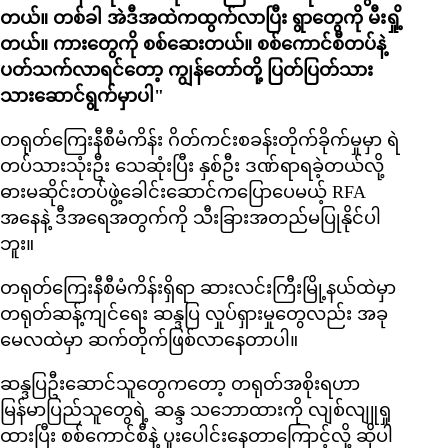
တယ်။ တစ်ခါ အဲဒီအထဲကထွက်လာပြီး ရွာတွေကို မီးရှို့
တယ်။ ကားတွေကို စစ်ဆေးတယ်။ စစ်ကောင်စီတပ်နဲ့
ပတ်သက်လာရင်တော့ ကျွန်တော်တို့ ပြတ်ပြတ်သား
သားဆောင်ရွက်မှာပါ"
တရုတ်ကြေးနီစီမံကိန်း ဂိတ်ကင်းစခန်းတိုက်ခိုက်မှုမှာ ရဲ
တပ်သားသုံးဦး သေဆုံးပြီး နှစ်ဦး ဒဏ်ရာရခဲ့တယ်လို့
ဓားမဆိုင်းတပ်ဖွဲ့ခေါင်းဆောင်ကပြောပေမယ့် RFA
အနေနဲ့ ဒီအရေအတွက်ကို သီးခြားအတည်မပြုနိုင်ပါ
ဘူး။
တရုတ်ကြေးနီစီမံကိန်းရှိရာ ဆားလင်းကြီးမြို့နယ်ထဲမှာ
တရုတ်ဆန့်ကျင်ရေး ဆန္ဒပြ လှုပ်ရှားမှုတွေလည်း အခု
မေလထဲမှာ ဆက်တိုက်ဖြစ်လာနေတာပါ။
ဆန္ဒပြဦးဆောင်သူတွေကတော့ တရုတ်အစိုးရဟာ
မြန်မာပြည်သူတွေရဲ့ ဆန္ဒ သဘောထားကို လျစ်လျူရှု
ထားပြီး စစ်ကောင်စီနဲ့ ပူးပေါင်းနေတာကြောင့်လို့ ဆိုပါ