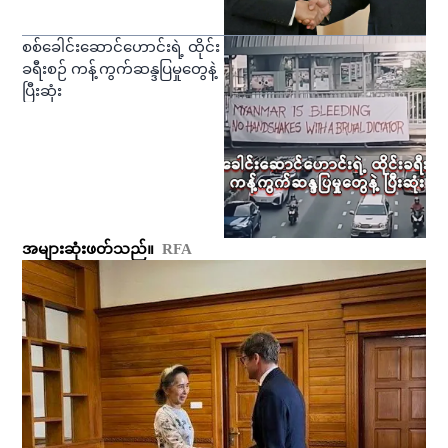
စစ်ခေါင်းဆောင်ဟောင်းရဲ့ ထိုင်း
ခရီးစဉ် ကန့်ကွက်ဆန္ဒပြမှုတွေနဲ့
ပြီးဆုံး
အများဆုံးဖတ်သည်။
RFA