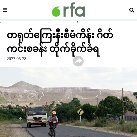
ကဏ္ဍ
ရှာ
ပင်မအကြောင်းအရာသို့ ကျော်ရန်
တရုတ်ကြေးနီးစီမံကိန်း ဂိတ်
ကင်းစခန်း တိုက်ခိုက်ခံရ
2023.05.28