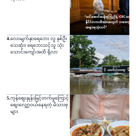
4
.
လေးမျက်နှာရေဘေး လူ နှစ်ဦး
သေဆုံး၊ ရေဘေးသင့်သူ သုံး
သောင်းကျော်အထိ ရှိလာ
5
.
ကုန်ဈေးနှုန်းမြင့်တက်မှုကြောင့်
စျေးလျှော့ဝယ်နေရတဲ့ မိသားစု
များ