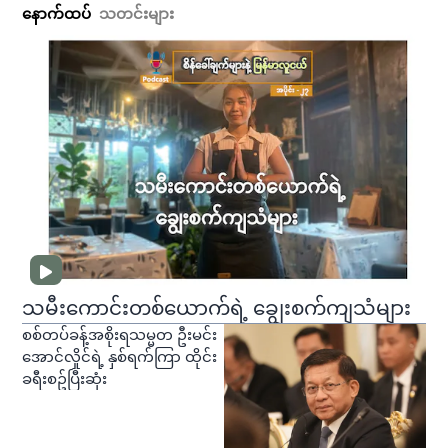
နောက်ထပ်
သတင်းများ
သမီးကောင်းတစ်ယောက်ရဲ့ ချွေးစက်ကျသံများ
စစ်တပ်ခန့်အစိုးရသမ္မတ ဦးမင်း
အောင်လှိုင်ရဲ့ နှစ်ရက်ကြာ ထိုင်း
ခရီးစဥ်ပြီးဆုံး