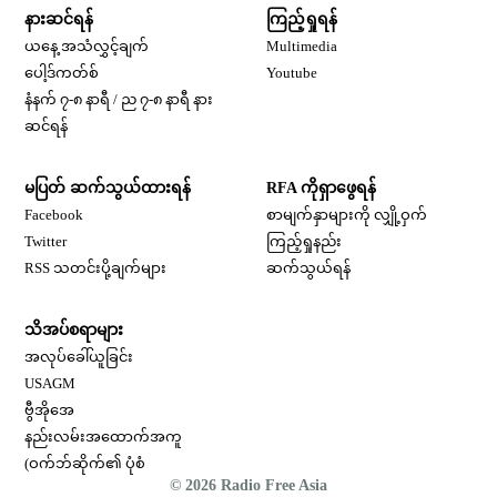
နားဆင်ရန်
ကြည့်ရှုရန်
ယနေ့ အသံလွှင့်ချက်
Multimedia
Opens in new window
ပေါ့ဒ်ကတ်စ်
Youtube
နံနက် ၇-၈ နာရီ / ည ၇-၈ နာရီ နား
Opens in new window
ဆင်ရန်
မပြတ် ဆက်သွယ်ထားရန်
RFA ကိုရှာဖွေရန်
Opens in new window
Facebook
စာမျက်နှာများကို လျှို့ဝှက်
Opens in new window
Twitter
ကြည့်ရှုနည်း
RSS သတင်းပို့ချက်များ
ဆက်သွယ်ရန်
သိအပ်စရာများ
Opens in new window
အလုပ်ခေါ်ယူခြင်း
Opens in new window
USAGM
Opens in new window
ဗွီအိုအေ
နည်းလမ်းအထောက်အကူ
(ဝက်ဘ်ဆိုက်၏ ပုံစံ
© 2026 Radio Free Asia