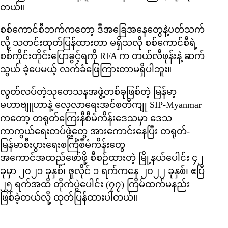
တယ်။
စစ်ကောင်စီဘက်ကတော့ ဒီအခြေအနေတွေနဲ့ပတ်သက်
လို့ သတင်းထုတ်ပြန်ထားတာ မရှိသလို စစ်ကောင်စီရဲ့
စစ်ကိုင်းတိုင်းပြောခွင့်ရကို RFA က တယ်လီဖုန်းနဲ့ ဆက်
သွယ် ခဲ့ပေမယ့် လက်ခံဖြေကြားတာမရှိပါဘူး။
လွတ်လပ်တဲ့သုတေသနအဖွဲ့တစ်ခုဖြစ်တဲ့ မြန်မာ့
မဟာဗျူဟာနဲ့ လေ့လာရေးအင်စတီကျု SIP-Myanmar
ကတော့ တရုတ်ကြေးနီစီမံကိန်းဒေသမှာ ဒေသ
ကာကွယ်ရေးတပ်ဖွဲ့တွေ အားကောင်းနေပြီး တရုတ်-
မြန်မာစီးပွားရေးစင်္ကြံစီမံကိန်းတွေ
အကောင်အထည်ဖော်ဖို့ စီစဉ်ထားတဲ့ မြို့နယ်ပေါင်း ၄၂
ခုမှာ ၂၀၂၁ ခုနှစ်၊ ဇူလိုင် ၁ ရက်ကနေ ၂၀၂၂ ခုနှစ်၊ ဧပြီ
၂၅ ရက်အထိ တိုက်ပွဲပေါင်း (၇၇) ကြိမ်ထက်မနည်း
ဖြစ်ခဲ့တယ်လို့ ထုတ်ပြန်ထားပါတယ်။