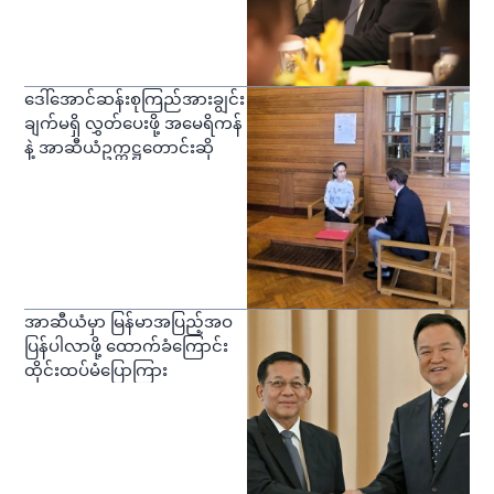
ဒေါ်အောင်ဆန်းစုကြည်အားချွင်း
ချက်မရှိ လွှတ်ပေးဖို့ အမေရိကန်
နဲ့ အာဆီယံဥက္ကဋ္ဌတောင်းဆို
အာဆီယံမှာ မြန်မာအပြည့်အဝ
ပြန်ပါလာဖို့ ထောက်ခံကြောင်း
ထိုင်းထပ်မံပြောကြား