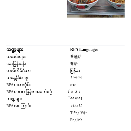
ကဏ္ဍများ
RFA Languages
Opens in new window
သတင်းများ
普通话
Opens in new window
မေးမြန်းခန်း
粤语
Opens in new window
မာလ်တီမီဒီယာ
မြန်မာ
Opens in new window
ယနေ့နိုင်ငံရေး
한국어
Opens in new window
RFA စကားဝိုင်း
ລາວ
Opens in new window
RFA ပေးစာ ပြန်စာအပတ်စဉ်
ខ្មែរ
Opens in new window
ကဏ္ဍများ
བོད་སྐད།
Opens in new window
RFA အကြောင်း
ئۇيغۇر
Opens in new window
Tiếng Việt
Opens in new window
English