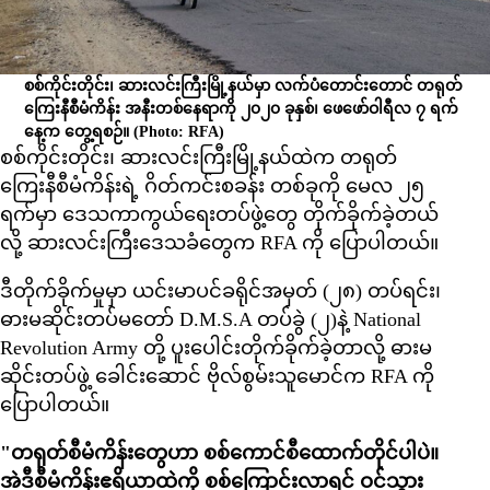
စစ်ကိုင်းတိုင်း၊ ဆားလင်းကြီးမြို့နယ်မှာ လက်ပံတောင်းတောင် တရုတ်
ကြေးနီစီမံကိန်း အနီးတစ်နေရာကို ၂၀၂၀ ခုနှစ်၊ ဖေဖော်ဝါရီလ ၇ ရက်
နေ့က တွေ့ရစဉ်။
(Photo: RFA)
စစ်ကိုင်းတိုင်း၊ ဆားလင်းကြီးမြို့နယ်ထဲက တရုတ်
ကြေးနီစီမံကိန်းရဲ့ ဂိတ်ကင်းစခန်း တစ်ခုကို မေလ ၂၅
ရက်မှာ ဒေသကာကွယ်ရေးတပ်ဖွဲ့တွေ တိုက်ခိုက်ခဲ့တယ်
လို့ ဆားလင်းကြီးဒေသခံတွေက RFA ကို ပြောပါတယ်။
ဒီတိုက်ခိုက်မှုမှာ ယင်းမာပင်ခရိုင်အမှတ် (၂၈) တပ်ရင်း၊
ဓားမဆိုင်းတပ်မတော် D.M.S.A တပ်ခွဲ (၂)နဲ့ National
Revolution Army တို့ ပူးပေါင်းတိုက်ခိုက်ခဲ့တာလို့ ဓားမ
ဆိုင်းတပ်ဖွဲ့ ခေါင်းဆောင် ဗိုလ်စွမ်းသူမောင်က RFA ကို
ပြောပါတယ်။
"တရုတ်စီမံကိန်းတွေဟာ စစ်ကောင်စီထောက်တိုင်ပါပဲ။
အဲဒီစီမံကိန်းဧရိယာထဲကို စစ်ကြောင်းလာရင် ဝင်သွား