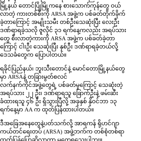
မြို့နယ် တောင်ပြိုမြို့ကနေ စားသောက်ကုန်တွေ ဝယ်
လာတဲ့ ကားတစ်စီးကို ARSA အဖွဲ့က ပစ်ခတ်တိုက်ခိုက်
ခဲ့တာကြောင့် အမျိုးသမီး တစ်ဦးသေဆုံးပြီး လေးဦး
ဒဏ်ရာရခဲ့သလို ဇူလိုင် ၃၁ ရက်နေ့ကလည်း အရပ်သား
တွေ စီးလာတဲ့ကားကို ARSA အဖွဲ့က ပစ်ခတ်ခဲ့တာ
ကြောင့် ငါးဦး သေဆုံးပြီး နှစ်ဦး ဒဏ်ရာရခဲ့တယ်လို့
ဒေသခံတွေက ပြောပါတယ်။
ရခိုင်ပြည်နယ်၊ ဘူးသီးတောင်နဲ့ မောင်တောမြို့နယ်တွေ
မှာ ARSAနဲ့ တခြားမွတ်စလင်
လက်နက်ကိုင်အဖွဲ့တွေရဲ့ ပစ်ခတ်မှုကြောင့် သေဆုံးတဲ့
အရပ်သား ၂၂ ဦး၊ ဒဏ်ရာရသူ ခြောက်ဦးနဲ့ ဖမ်းဆီး
ခံထားရသူ ၄၆ ဦး ရှိသွားပြီလို့ အခုနှစ် နိုဝင်ဘာ ၁၃
ရက်နေ့မှာ AA က ထုတ်ပြန်ထားပါတယ်။
ဒီအခြေအနေတွေနဲ့ပတ်သက်လို့ အာရကန် ရိုဟင်ဂျာ
ကယ်တင်ရေးတပ် (ARSA) အဖွဲ့ဘက်က တစ်စုံတစ်ရာ
ထုတ်ပြန်ပြောဆိုလာတာ မတွေ့ရသေးပါဘူး။