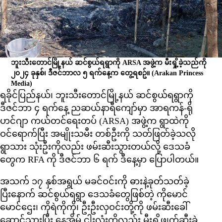
ဘူးသီးတောင်မြို့နယ် ဆင်စွယ်ရရွာကို ARSA အဖွဲ့က မီးရှို့ခဲ့သည်ကို
၂၀၂၄ ခုနှစ်၊ ဒီဇင်ဘာလ ၅ ရက်နေ့က တွေ့ရစဥ်။
(Arakan Princess
Media)
ရခိုင်ပြည်နယ်၊ ဘူးသီးတောင်မြို့နယ် ဆင်စွယ်ရရွာကို
ဒီဇင်ဘာ ၄ ရက်နေ့ ညဆယ်နာရီကျော်မှာ အာရကန်-ရို
ဟင်ဂျာ ကယ်တင်ရေးတပ် (ARSA) အဖွဲ့က ရွာထဲကို
ဝင်ရောက်ပြီး အမျိုးသမီး တစ်ဦးကို သတ်ဖြတ်ခဲ့သလို
ရွာသား သုံးဦးကိုလည်း ဖမ်းဆီးသွားတယ်လို့ ဒေသခံ
တွေက RFA ကို ဒီဇင်ဘာ ၆ ရက် ဒီနေ့မှာ ပြောပါတယ်။
အသက် ၁၇ နှစ်အရွယ် မခင်ဝင်းကို ဓားနဲ့ခုတ်သတ်ခဲ့
ပြီးနောက် ဆင်စွယ်ရရွာ ဒေသခံတွေဖြစ်တဲ့ ကိုမောင်
မောင်ဌေး၊ ကိုရဲကိုကို၊ ဦးဦးလှဝင်းတို့ကို ဖမ်းဆီးခေါ်
ဆောင်သွားပြီး နေအိမ် ငါးလုံးကိုလည်း မီးရှို့ဖျက်ဆီးခဲ့