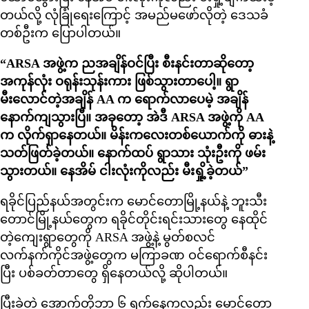
တယ်လို့ လုံခြုံရေးကြောင့် အမည်မဖော်လိုတဲ့ ဒေသခံ
တစ်ဦးက ပြောပါတယ်။
“ARSA အဖွဲ့က ညအချိန်ဝင်ပြီး စီးနင်းတာဆိုတော့
အကုန်လုံး ဝရုန်းသုန်းကား ဖြစ်သွားတာပေါ့။ ရွာ
မီးလောင်တဲ့အချိန် AA က ရောက်လာပေမဲ့ အချိန်
နောက်ကျသွားပြီ။ အခုတော့ အဲဒီ ARSA အဖွဲ့ကို AA
က လိုက်ရှာနေတယ်။ မိန်းကလေးတစ်ယောက်ကို ဓားနဲ့
သတ်ဖြတ်ခဲ့တယ်။ နောက်ထပ် ရွာသား သုံးဦးကို ဖမ်း
သွားတယ်။ နေအိမ် ငါးလုံးကိုလည်း မီးရှို့ခဲ့တယ်”
ရခိုင်ပြည်နယ်အတွင်းက မောင်တောမြို့နယ်နဲ့ ဘူးသီး
တောင်မြို့နယ်တွေက ရခိုင်တိုင်းရင်းသားတွေ နေထိုင်
တဲ့ကျေးရွာတွေကို ARSA အဖွဲ့နဲ့ မွတ်စလင်
လက်နက်ကိုင်အဖွဲ့တွေက မကြာခဏ ဝင်ရောက်စီနင်း
ပြီး ပစ်ခတ်တာတွေ ရှိနေတယ်လို့ ဆိုပါတယ်။
ပြီးခဲ့တဲ့ အောက်တိုဘာ ၆ ရက်နေ့ကလည်း မောင်တော