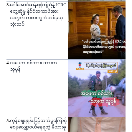
3
.
ဒေါ်အောင်ဆန်းစုကြည်နဲ့ ICRC
တွေ့ဆုံမှု နိုင်ငံတကာဖိအား
အတွက် ကစားကွက်တစ်ခုဟု
သုံးသပ်
4
.
အဖေက စစ်သား၊ သားက
သူပုန်
5
.
ကုန်ဈေးနှုန်းမြင့်တက်မှုကြောင့်
စျေးလျှော့ဝယ်နေရတဲ့ မိသားစု