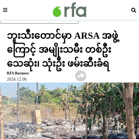
ကဏ္ဍ
ရှာ
ပင်မအကြောင်းအရာသို့ ကျော်ရန်
ဘူးသီးတောင်မှာ ARSA အဖွဲ့
ကြောင့် အမျိုးသမီး တစ်ဦး
သေဆုံး၊ သုံးဦး ဖမ်းဆီးခံရ
RFA Burmese
2024.12.06