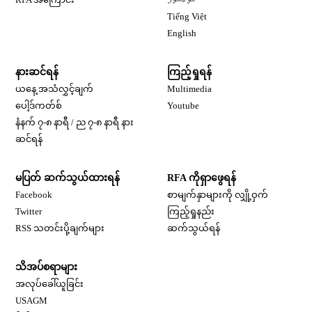
Opens in new window
Tiếng Việt
Opens in new window
English
နားဆင်ရန်
ကြည့်ရှုရန်
ယနေ့ အသံလွှင့်ချက်
Multimedia
Opens in new window
ပေါ့ဒ်ကတ်စ်
Youtube
နံနက် ၇-၈ နာရီ / ည ၇-၈ နာရီ နား
Opens in new window
ဆင်ရန်
မပြတ် ဆက်သွယ်ထားရန်
RFA ကိုရှာဖွေရန်
Opens in new window
Facebook
စာမျက်နှာများကို လျှို့ဝှက်
Opens in new window
Twitter
ကြည့်ရှုနည်း
RSS သတင်းပို့ချက်များ
ဆက်သွယ်ရန်
သိအပ်စရာများ
Opens in new window
အလုပ်ခေါ်ယူခြင်း
Opens in new window
USAGM