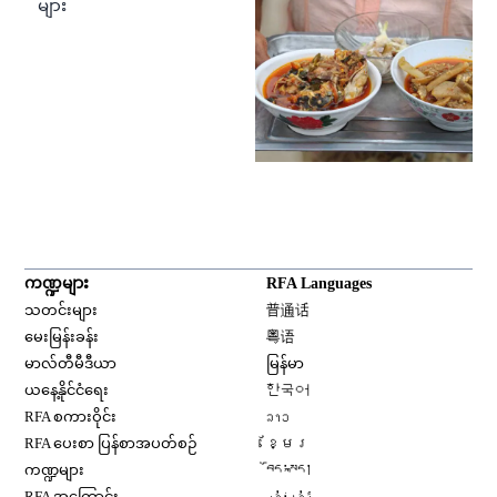
များ
ကဏ္ဍများ
RFA Languages
Opens in new window
သတင်းများ
普通话
Opens in new window
မေးမြန်းခန်း
粤语
Opens in new window
မာလ်တီမီဒီယာ
မြန်မာ
Opens in new window
ယနေ့နိုင်ငံရေး
한국어
Opens in new window
RFA စကားဝိုင်း
ລາວ
Opens in new window
RFA ပေးစာ ပြန်စာအပတ်စဉ်
ខ្មែរ
Opens in new window
ကဏ္ဍများ
བོད་སྐད།
Opens in new window
RFA အကြောင်း
ئۇيغۇر