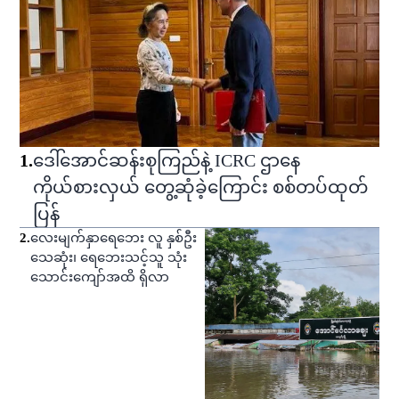
1
.
ဒေါ်အောင်ဆန်းစုကြည်နဲ့ ICRC ဌာနေ
ကိုယ်စားလှယ် တွေ့ဆုံခဲ့ကြောင်း စစ်တပ်ထုတ်
ပြန်
2
.
လေးမျက်နှာရေဘေး လူ နှစ်ဦး
သေဆုံး၊ ရေဘေးသင့်သူ သုံး
သောင်းကျော်အထိ ရှိလာ