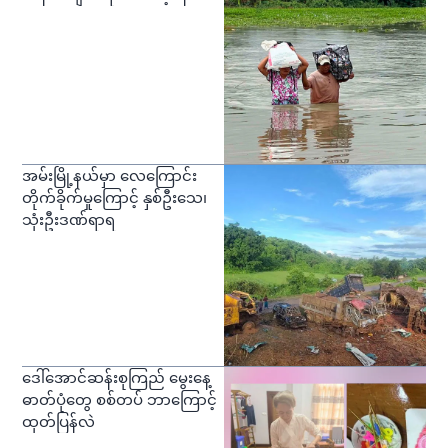
အမ်းမြို့နယ်မှာ လေကြောင်း
တိုက်ခိုက်မှုကြောင့် နှစ်ဦးသေ၊
သုံးဦးဒဏ်ရာရ
ဒေါ်အောင်ဆန်းစုကြည် မွေးနေ့
ဓာတ်ပုံတွေ စစ်တပ် ဘာကြောင့်
ထုတ်ပြန်လဲ