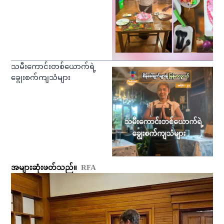
သမီးကောင်းတစ်ယောက်ရဲ့
ချွေးစက်ကျသံများ
အများဆုံးဖတ်သည်။
RFA