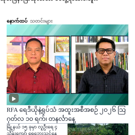
နောက်ထပ်
သတင်းများ
RFA ရေဒီယိုနဲ့ရုပ်သံ အထူးအစီအစဉ် ၂ဝ၂၆ သြ
ဂုတ်လ ၁၀ ရက်၊ တနင်္လာနေ့
မြို့နယ် ၁၅ ခုမှာ လူဦးရေ ၄
သိန်းကျော် ရေဘေးသင့်နေ