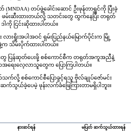
 (MNDAA) တပ်ဖွဲ့ခေါင်းဆောင် ဦးဖုန်တာရွှင်ကို ပြီးခဲ့
်းဆီးထားတယ်လို့ သတင်းတွေ ထွက်နေပြီး တရုတ်
့ ဒါကို ငြင်းဆိုထားပါတယ်။
ရှိုးအပါအဝင် ရှမ်းပြည်နယ်မြောက်ပိုင်းက မြို့
ဖွဲ့က သိမ်းပိုက်ထားပါတယ်။
ွေ ပြန်ဆုတ်ပေးဖို့ စစ်ကောင်စီက တရုတ်အကူအညီနဲ့
မြန်မာအရေးလေ့လာသူတွေက ပြောကြပါတယ်။
သက်လို့ စစ်ကောင်စီပြောခွင့်ရသူ ဗိုလ်ချုပ်ဇော်မင်း
းက ဆက်သွယ်ခဲ့ပေမဲ့ ဖုန်းလက်ခံဖြေကြားတာမရှိပါဘူး။
နားဆင်ရန်
မပြတ် ဆက်သွယ်ထားရန်