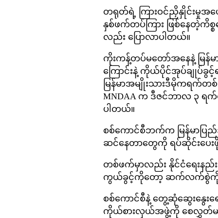
တရုတ်ရဲ့ ကြားဝင်ညှိနှိုင်းမှု
နှစ်ဖက်တပ်ကြား ဖြစ်နေတဲ့ကိစ္စတ
လည်း ပြောလာပါတယ်။
ကိုးကန့်တပ်မတော်အနေနဲ့ မြန်မ
ကြောင်းနဲ့ ကိုယ်ပိုင်အုပ်ချ
မြန်မာအမျိုးသားဒီမိုကရက်တစ်
MNDAA က ဒီဇင်ဘာလ ၃ ရက်နေ
ပါတယ်။
စစ်ကောင်စီဘက်က မြန်မာပြည်အ
ဆင်နေတာတွေကို ရပ်ဆိုင်းပေး
တစ်ဖက်မှာလည်း နိုင်ငံရေးနည်းလ
ကွယ်ခွင့်ကိုတော့ ဆက်လက်စွဲကိ
စစ်ကောင်စီနဲ့ တွေ့ဆုံဆွေးန
ကိုယ်စားလှယ်အဖွဲ့ကို စေလွှတ်