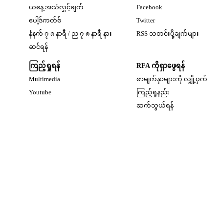
Opens in new windo
ယနေ့ အသံလွှင့်ချက်
Facebook
Opens in new window
ပေါ့ဒ်ကတ်စ်
Twitter
နံနက် ၇-၈ နာရီ / ည ၇-၈ နာရီ နား
RSS သတင်းပို့ချက်များ
Opens in new window
ဆင်ရန်
ကြည့်ရှုရန်
RFA ကိုရှာဖွေရန်
Multimedia
စာမျက်နှာများကို လျှို့ဝှက်
w
Opens in new window
Youtube
ကြည့်ရှုနည်း
w
ဆက်သွယ်ရန်
dow
w