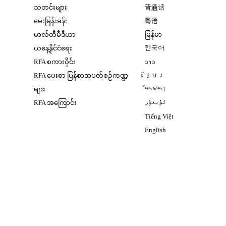
Opens in new window
သတင်းများ
普通话
Opens in new window
မေးမြန်းခန်း
粤语
Opens in new window
မာလ်တီမီဒီယာ
မြန်မာ
Opens in new window
ယနေ့နိုင်ငံရေး
한국어
Opens in new window
RFA စကားဝိုင်း
ລາວ
Opens in new window
RFA ပေးစာ ပြန်စာအပတ်စဉ်ကဏ္ဍ
ខ្មែរ
Opens in new windo
များ
བོད་སྐད།
Opens in new windo
RFA အကြောင်း
ئۇيغۇر
Opens in new win
Tiếng Việt
Opens in new windo
English