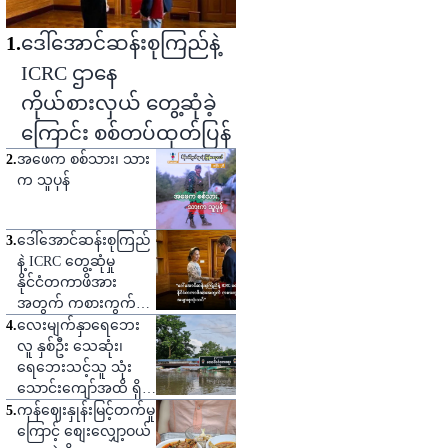
1
.
ဒေါ်အောင်ဆန်းစုကြည်နဲ့
ICRC ဌာနေ
ကိုယ်စားလှယ် တွေ့ဆုံခဲ့
ကြောင်း စစ်တပ်ထုတ်ပြန်
2
.
အဖေက စစ်သား၊ သား
က သူပုန်
3
.
ဒေါ်အောင်ဆန်းစုကြည်
နဲ့ ICRC တွေ့ဆုံမှု
နိုင်ငံတကာဖိအား
အတွက် ကစားကွက်
တစ်ခုဟု သုံးသပ်
4
.
လေးမျက်နှာရေဘေး
လူ နှစ်ဦး သေဆုံး၊
ရေဘေးသင့်သူ သုံး
သောင်းကျော်အထိ ရှိ
လာ
5
.
ကုန်ဈေးနှုန်းမြင့်တက်မှု
ကြောင့် စျေးလျှော့ဝယ်