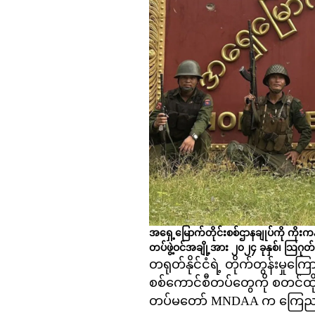
အရှေ့မြောက်တိုင်းစစ်ဌာနချုပ်ကို ကိုးကန
တပ်ဖွဲ့ဝင်အချို့အား ၂၀၂၄ ခုနှစ်၊ သြ
တရုတ်နိုင်ငံရဲ့ တိုက်တွန်းမှု
စစ်ကောင်စီတပ်တွေကို စတင်ထိုး
တပ်မတော် MNDAA က ကြေညာချ