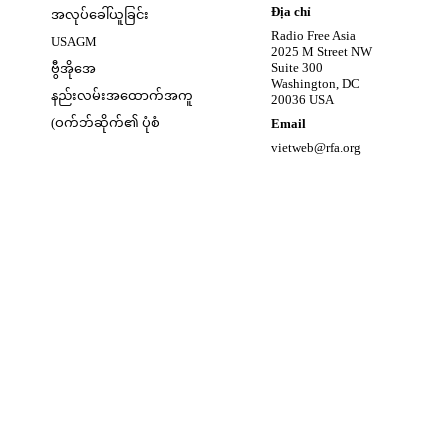
w
Opens in new window
Địa chỉ
အလုပ်ခေါ်ယူခြင်း
Opens in new window
Radio Free Asia
USAGM
2025 M Street NW
Opens in new window
Suite 300
ဗွီအိုအေ
Washington, DC
နည်းလမ်းအထောက်အကူ
20036 USA
(ဝက်ဘ်ဆိုက်၏ ပုံစံ
Email
vietweb@rfa.org