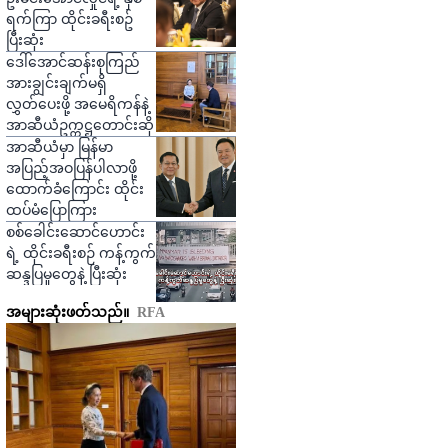
ရက်ကြာ ထိုင်းခရီးစဥ်
ပြီးဆုံး
ဒေါ်အောင်ဆန်းစုကြည်
အားချွင်းချက်မရှိ
လွှတ်ပေးဖို့ အမေရိကန်နဲ့
အာဆီယံဥက္ကဋ္ဌတောင်းဆို
အာဆီယံမှာ မြန်မာ
အပြည့်အဝပြန်ပါလာဖို့
ထောက်ခံကြောင်း ထိုင်း
ထပ်မံပြောကြား
စစ်ခေါင်းဆောင်ဟောင်း
ရဲ့ ထိုင်းခရီးစဉ် ကန့်ကွက်
ဆန္ဒပြမှုတွေနဲ့ ပြီးဆုံး
အများဆုံးဖတ်သည်။
RFA