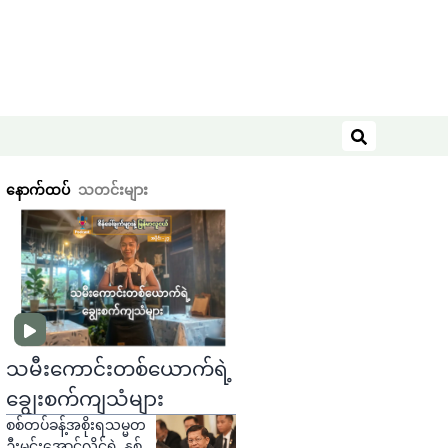
ရှာဖွေရန်
နောက်ထပ်
သတင်းများ
သမီးကောင်းတစ်ယောက်ရဲ့
ချွေးစက်ကျသံများ
စစ်တပ်ခန့်အစိုးရသမ္မတ
ဦးမင်းအောင်လှိုင်ရဲ့ နှစ်