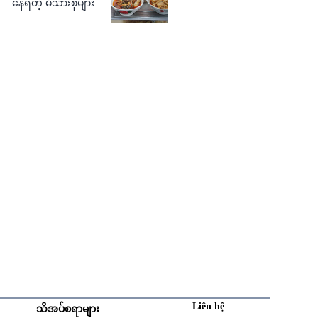
နေရတဲ့ မိသားစုများ
Liên hệ
သိအပ်စရာများ