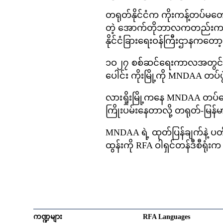
တရုတ်နိုင်ငံက ကိုးကန့်တပ်မတော်
တဲ့ အောက်တိုဘာလကတည်းက ဖမ
နိုင်ငံခြားရေးဝန်ကြီးဌာနကတော
၁ဝ၂၇ စစ်ဆင်ရေးကာလအတွင်း လား
ပေါင်း ကိုးမြို့ကို MNDAA တပ်
လားရှိုးမြို့ကနေ MNDAA တပ်တ
ကြိုးပမ်းနေတာလို့ တရုတ်-
MNDAA ရဲ့ ထုတ်ပြန်ချက်နဲ့ ပတ်
ထွန်းကို RFA ဝါရှင်တန်ဒီစီရုံ
ကဏ္ဍများ
RFA Languages