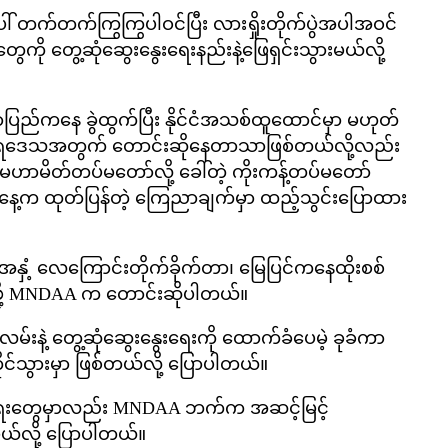
အပေါ် တက်တက်ကြွကြွပါဝင်ပြီး လားရှိုးတိုက်ပွဲအပါအဝင်
ွေကို တွေ့ဆုံဆွေးနွေးရေးနည်းနဲ့ဖြေရှင်းသွားမယ်လို့
ာပြည်ကနေ ခွဲထွက်ပြီး နိုင်ငံအသစ်ထူထောင်မှာ မဟုတ်
ုပ်ခွင့်ရဒေသအတွက် တောင်းဆိုနေတာသာဖြစ်တယ်လို့လည်း
မဟာမိတ်တပ်မတော်လို့ ခေါ်တဲ့ ကိုးကန့်တပ်မတော်
့က ထုတ်ပြန်တဲ့ ကြေညာချက်မှာ ထည့်သွင်းပြောထား
နှံ့ လေကြောင်းတိုက်ခိုက်တာ၊ မြေပြင်ကနေထိုးစစ်
ဖို့ MNDAA က တောင်းဆိုပါတယ်။
မ်းနဲ့ တွေ့ဆုံဆွေးနွေးရေးကို ထောက်ခံပေမဲ့ ခုခံကာ
ုင်သွားမှာ ဖြစ်တယ်လို့ ပြောပါတယ်။
ွေးရေးတွေမှာလည်း MNDAA ဘက်က အဆင့်မြင့်
မယ်လို့ ပြောပါတယ်။