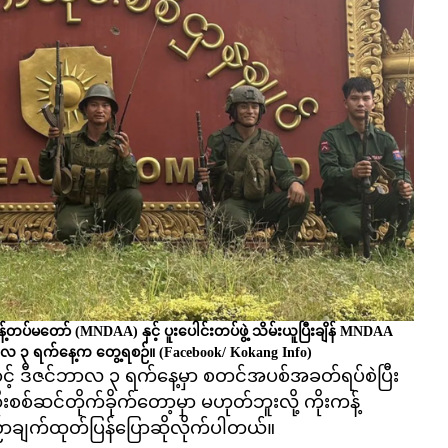
့်တပ်မတော် (MNDAA) နှင့် ပူးပေါင်းတပ်ဖွဲ့ သိမ်းယူပြီးချိန် MNDAA
ဂုတ်လ ၃ ရက်နေ့က တွေ့ရစဉ်။
(Facebook/ Kokang Info)
ကြောင့် ဒီဇင်ဘာလ ၃ ရက်နေ့မှာ စတင်အပစ်အခတ်ရပ်စဲပြီး
စစ်ဆင်တိုက်ခိုက်တော့မှာ မဟုတ်ဘူးလို့ ကိုးကန့်
က်ထုတ်ပြန်ပြောဆိုလိုက်ပါတယ်။