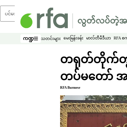
ပင်မအကြောင်းအရာသို့ ကျော်ရန်
ကဏ္ဍ
မေးမြန်းခန်း
မာလ်တီမီဒီယာ
RFA စကာ
သတင်းများ
ကဏ္ဍ
တရုတ်တိုက်တွန်
တပ်မတော် အ
RFA Burmese