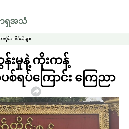
းဝိုင်း
ဗီဒီယိုများ
းမှုနဲ့ ကိုးကန့်
ပစ်ရပ်ကြောင်း ကြေညာ