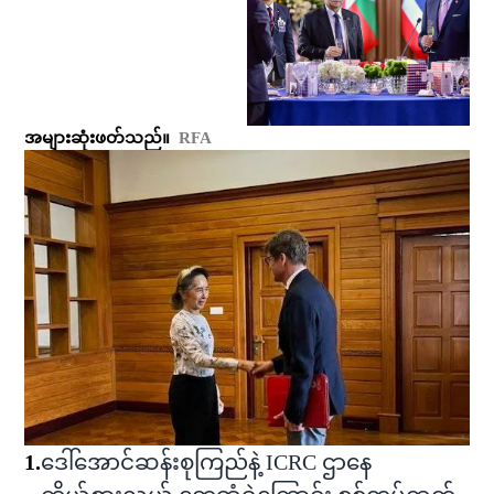
အများဆုံးဖတ်သည်။
RFA
1
.
ဒေါ်အောင်ဆန်းစုကြည်နဲ့ ICRC ဌာနေ