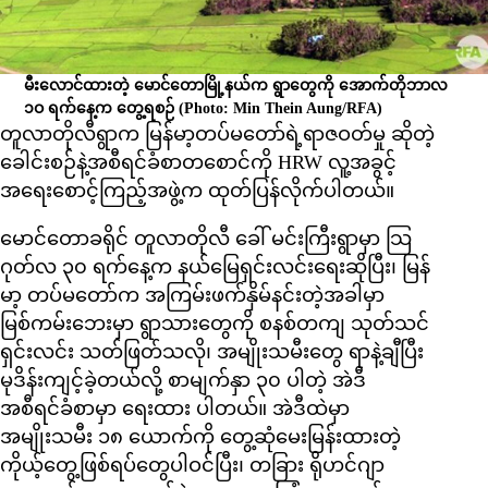
မီးလောင်ထားတဲ့ မောင်တောမြို့နယ်က ရွာတွေကို အောက်တိုဘာလ
၁ဝ ရက်နေ့က တွေ့ရစဉ်
(Photo: Min Thein Aung/RFA)
တူလာတိုလီရွာက မြန်မာ့တပ်မတော်ရဲ့ရာဇဝတ်မှု ဆိုတဲ့
ခေါင်းစဉ်နဲ့အစီရင်ခံစာတစောင်ကို HRW လူ့အခွင့်
အရေးစောင့်ကြည့်အဖွဲ့က ထုတ်ပြန်လိုက်ပါတယ်။
မောင်တောခရိုင် တူလာတိုလီ ခေါ် မင်းကြီးရွာမှာ သြ
ဂုတ်လ ၃၀ ရက်နေ့က နယ်မြေရှင်းလင်းရေးဆိုပြီး၊ မြန်
မာ့ တပ်မတော်က အကြမ်းဖက်နှိမ်နင်းတဲ့အခါမှာ
မြစ်ကမ်းဘေးမှာ ရွာသားတွေကို စနစ်တကျ သုတ်သင်
ရှင်းလင်း သတ်ဖြတ်သလို၊ အမျိုးသမီးတွေ ရာနဲ့ချီပြီး
မုဒိန်းကျင့်ခဲ့တယ်လို့ စာမျက်နှာ ၃၀ ပါတဲ့ အဲဒီ
အစီရင်ခံစာမှာ ရေးထား ပါတယ်။ အဲဒီထဲမှာ
အမျိုးသမီး ၁၈ ယောက်ကို တွေ့ဆုံမေးမြန်းထားတဲ့
ကိုယ့်တွေ့ဖြစ်ရပ်တွေပါဝင်ပြီး၊ တခြား ရိုဟင်ဂျာ