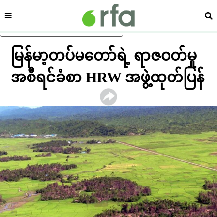
ကဏ္ဍ
ရှာ
ပင်မအကြောင်းအရာသို့ ကျော်ရန်
မြန်မာ့တပ်မတော်ရဲ့ ရာဇဝတ်မှု
အစီရင်ခံစာ HRW အဖွဲ့ထုတ်ပြန်