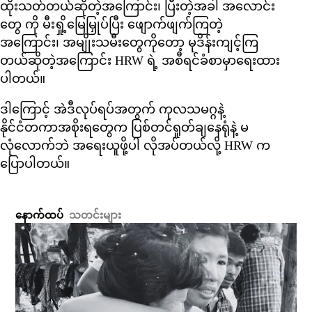
ထိုးသတ်တယ်ဆိုတဲ့အကြောင်း၊ ပြီးတဲ့အခါ အလောင်း
တွေ ကို မီးရှို့မြေမြှုပ်ပြီး ဖျောက်ဖျက်ကြတဲ့
အကြောင်း၊ အမျိုးသမီးတွေကိုတော့ မုဒိန်းကျင့်ကြ
တယ်ဆိုတဲ့အကြောင်း HRW ရဲ့ အစီရင်ခံစာမှာရေးထား
ပါတယ်။
ဒါကြောင့် အဲဒီလုပ်ရပ်အတွက် ကုလသမဂ္ဂနဲ့
နိုင်ငံတကာအစိုးရတွေက ပြစ်တင်ရှုတ်ချနေရုံနဲ့ မ
လုံလောက်ဘဲ အရေးယူဖို့ပါ လိုအပ်တယ်လို့ HRW က
ပြောပါတယ်။
နောက်ထပ်
သတင်းများ