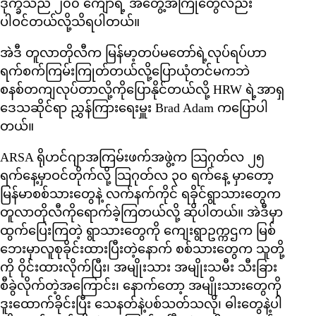
ဒုက္ခသည် ၂၀၀ ကျော်ရဲ့ အတွေ့အကြုံတွေလည်း
ပါဝင်တယ်လို့သိရပါတယ်။
အဲဒီ တူလာတိုလီက မြန်မာ့တပ်မတော်ရဲ့လုပ်ရပ်ဟာ
ရက်စက်ကြမ်းကြုတ်တယ်လို့ပြောယုံတင်မကဘဲ
စနစ်တကျလုပ်တာလို့ကိုပြောနိုင်တယ်လို့ HRW ရဲ့အာရှ
ဒေသဆိုင်ရာ ညွှန်ကြားရေးမှူး Brad Adam ကပြောပါ
တယ်။
ARSA ရိုဟင်ဂျာအကြမ်းဖက်အဖွဲ့က သြဂုတ်လ ၂၅
ရက်နေ့မှာဝင်တိုက်လို့ သြဂုတ်လ ၃၀ ရက်နေ့ မှာတော့
မြန်မာစစ်သားတွေနဲ့ လက်နက်ကိုင် ရခိုင်ရွာသားတွေက
တူလာတိုလီကိုရောက်ခဲ့ကြတယ်လို့ ဆိုပါတယ်။ အဲဒီမှာ
ထွက်ပြေးကြတဲ့ ရွာသားတွေကို ကျေးရွာဥက္ကဌက မြစ်
ဘေးမှာလူစုခိုင်းထားပြီးတဲ့နောက် စစ်သားတွေက သူတို့
ကို ဝိုင်းထားလိုက်ပြီး၊ အမျိုးသား အမျိုးသမီး သီးခြား
စီခွဲလိုက်တဲ့အကြောင်း၊ နောက်တော့ အမျိုးသားတွေကို
ဒူးထောက်ခိုင်းပြီး သေနတ်နဲ့ပစ်သတ်သလို၊ ဓါးတွေနဲ့ပါ