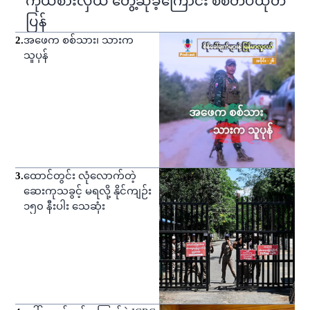
ကိုယ်စားလှယ် တွေ့ဆုံခဲ့ကြောင်း စစ်တပ်ထုတ်
ပြန်
2
.
အဖေက စစ်သား၊ သားက
သူပုန်
3
.
ထောင်တွင်း လုံလောက်တဲ့
ဆေးကုသခွင့် မရလို့ နိုင်ကျဉ်း
၁၅၀ နီးပါး သေဆုံး