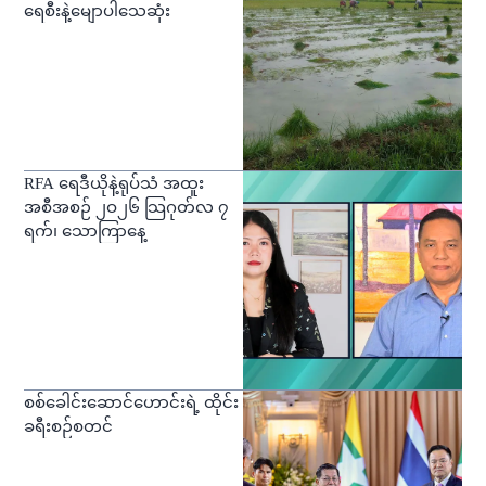
ရေစီးနဲ့မျောပါသေဆုံး
RFA ရေဒီယိုနဲ့ရုပ်သံ အထူး
အစီအစဉ် ၂ဝ၂၆ သြဂုတ်လ ၇
ရက်၊ သောကြာနေ့
စစ်ခေါင်းဆောင်ဟောင်းရဲ့ ထိုင်း
ခရီးစဉ်စတင်