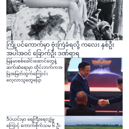
ကြို့ပင်ကောက်မှာ ဗုံးကြဲခံရလို့ ကလေး နှစ်ဦး
အပါအဝင် ခြောက်ဦး ဒဏ်ရာရ
မြန်မာစစ်ခေါင်းဆောင်တွေနဲ့
ဆက်ဆံရေးမှာ ထိုင်းဘက်ကအ
မြဲအမြတ်ထွက်ကြောင်း
လေ့လာသူတွေပြော
ဒီပဲယင်းမှာ ရေကြီးရေလျှံမှု
ကြောင့် ကောက်စိုက်သမ ၆ ဦး