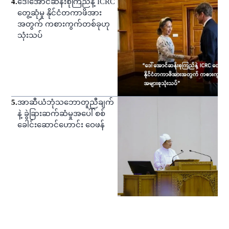
4
.
ဒေါ်အောင်ဆန်းစုကြည်နဲ့ ICRC
တွေ့ဆုံမှု နိုင်ငံတကာဖိအား
အတွက် ကစားကွက်တစ်ခုဟု
သုံးသပ်
5
.
အာဆီယံဘုံသဘောတူညီချက်
နဲ့ ခွဲခြားဆက်ဆံမှုအပေါ် စစ်
ခေါင်းဆောင်ဟောင်း ဝေဖန်