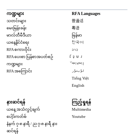
ကဏ္ဍများ
RFA Languages
Opens in new window
သတင်းများ
普通话
Opens in new window
မေးမြန်းခန်း
粤语
Opens in new window
မာလ်တီမီဒီယာ
မြန်မာ
Opens in new window
ယနေ့နိုင်ငံရေး
한국어
Opens in new window
RFA စကားဝိုင်း
ລາວ
Opens in new window
RFA ပေးစာ ပြန်စာအပတ်စဉ်
ខ្មែរ
Opens in new window
ကဏ္ဍများ
བོད་སྐད།
Opens in new window
RFA အကြောင်း
ئۇيغۇر
Opens in new window
Tiếng Việt
Opens in new window
English
နားဆင်ရန်
ကြည့်ရှုရန်
ယနေ့ အသံလွှင့်ချက်
Multimedia
Opens in new window
ပေါ့ဒ်ကတ်စ်
Youtube
နံနက် ၇-၈ နာရီ / ည ၇-၈ နာရီ နား
Opens in new window
ဆင်ရန်