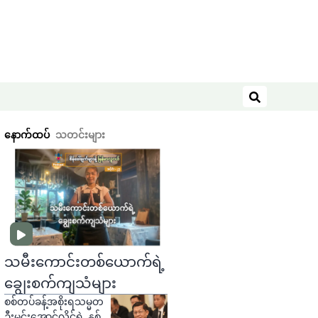
ရှာဖွေရန်
နောက်ထပ်
သတင်းများ
သမီးကောင်းတစ်ယောက်ရဲ့
ချွေးစက်ကျသံများ
စစ်တပ်ခန့်အစိုးရသမ္မတ
ဦးမင်းအောင်လှိုင်ရဲ့ နှစ်