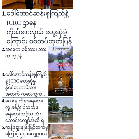
1
.
ဒေါ်အောင်ဆန်းစုကြည်နဲ့
ICRC ဌာနေ
ကိုယ်စားလှယ် တွေ့ဆုံခဲ့
ကြောင်း စစ်တပ်ထုတ်ပြန်
2
.
အဖေက စစ်သား၊ သား
က သူပုန်
3
.
ဒေါ်အောင်ဆန်းစုကြည်
နဲ့ ICRC တွေ့ဆုံမှု
နိုင်ငံတကာဖိအား
အတွက် ကစားကွက်
တစ်ခုဟု သုံးသပ်
4
.
လေးမျက်နှာရေဘေး
လူ နှစ်ဦး သေဆုံး၊
ရေဘေးသင့်သူ သုံး
သောင်းကျော်အထိ ရှိ
လာ
5
.
ကုန်ဈေးနှုန်းမြင့်တက်မှု
ကြောင့် စျေးလျှော့ဝယ်