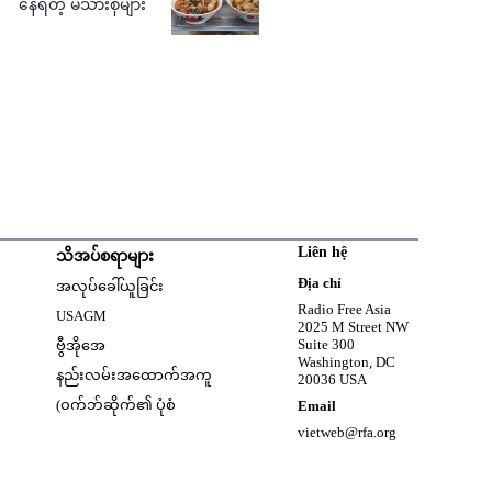
နေရတဲ့ မိသားစုများ
Liên hệ
သိအပ်စရာများ
w
Opens in new window
Địa chỉ
အလုပ်ခေါ်ယူခြင်း
Opens in new window
Radio Free Asia
USAGM
2025 M Street NW
Opens in new window
Suite 300
ဗွီအိုအေ
Washington, DC
နည်းလမ်းအထောက်အကူ
20036 USA
(ဝက်ဘ်ဆိုက်၏ ပုံစံ
Email
vietweb@rfa.org