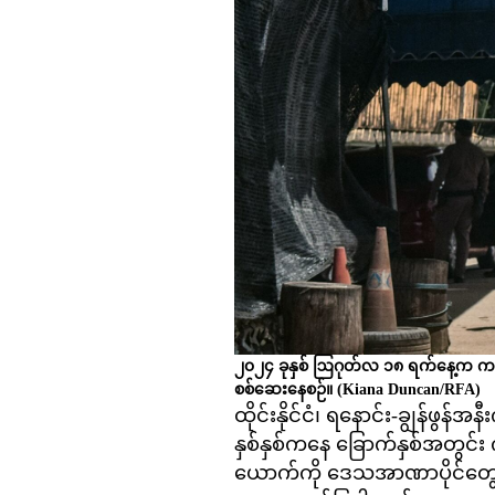
၂၀၂၄ ခုနှစ် ဩဂုတ်လ ၁၈ ရက်နေ့က ကန်ချနပ
စစ်ဆေးနေစဉ်။
(Kiana Duncan/RFA)
ထိုင်းနိုင်ငံ၊ ရနောင်း-ချွန်ဖ
နှစ်နှစ်ကနေ ခြောက်နှစ်အတွင်
ယောက်ကို ဒေသအာဏာပိုင်တွေက