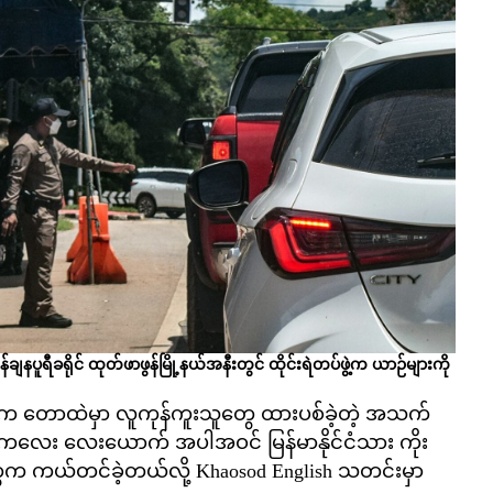
ူရီခရိုင် ထုတ်ဖာဖွန်မြို့နယ်အနီးတွင် ထိုင်းရဲတပ်ဖွဲ့က ယာဉ်များကို
ွန်အနီးက တောထဲမှာ လူကုန်ကူးသူတွေ ထားပစ်ခဲ့တဲ့ အသက်
း ကလေး လေးယောက် အပါအဝင် မြန်မာနိုင်ငံသား ကိုး
 ကယ်တင်ခဲ့တယ်လို့ Khaosod English သတင်းမှာ