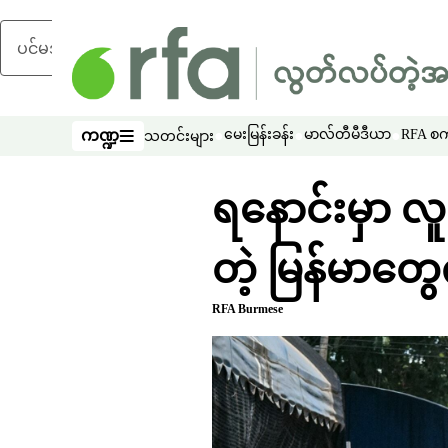
ပင်မအကြောင်းအရာသို့ ကျော်ရန်
ကဏ္ဍ
မေးမြန်းခန်း
မာလ်တီမီဒီယာ
RFA စကာ
သတင်းများ
ကဏ္ဍ
ရနောင်းမှာ လ
တဲ့ မြန်မာတွ
RFA Burmese