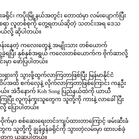
ရိုင်၊ ကပိုးမြို့နယ်အတွင်း တောထဲမှာ လမ်းပျောက်ပြီး
ြစ်စရာ လူတစ်စုကို တွေ့ရတယ်ဆိုတဲ့ သတင်းအရ ဒေသ
့တယ်လို့ ဆိုပါတယ်။
ပုန်းနေတဲ့ ကလေးတွေနဲ့ အမျိုးသား တစ်ယောက်
ခဲ့ရပြီး နှစ်နှစ်အရွယ် ကလေးတစ်ယောက်က ဗိုက်ဆာလို့
်းမှာ ဖော်ပြပါတယ်။
ရှားကို သွားဖို့ထွက်လာကြတာဖြစ်ပြီး မြန်မာနိုင်ငံ
ဆိပ်အထိ စက်လှေနဲ့ လိုက်လာကြတာဖြစ်ကြောင်း ကနဦး
တယ်။ အဲဒီနောက် Koh Song ပြည်နယ်ထဲကို ယာယီ
ကြပြီး လူကုန်ကူးသူတွေက သူတို့ကို ကားနဲ့ လာခေါ်ပြီး
လို့ ပြောပါတယ်။
်မှာ စစ်ဆေးရေးတင်းကျပ်ထားတာကြောင့် ဖမ်းဆီးခံ
ွေက သူတို့ကို ချွန်ဖွန်ခရိုင်ကို သွားတဲ့လမ်းမှာ ထားပစ်ခဲ့
ုင်တွေက ယူဆပါတယ်။