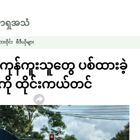
းဝိုင်း
ဗီဒီယိုများ
ူကုန်ကူးသူတွေ ပစ်ထားခဲ့
ေကို ထိုင်းကယ်တင်