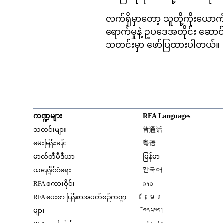
လက်ရှိမှာတော့ သူတို့ကိုးယေ
ရောက်မှုနဲ့ ဥပဒေအတိုင်း ဆောင်ရွ
သတင်းမှာ ဖော်ပြထားပါတယ်။
ကဏ္ဍများ
RFA Languages
Opens in new window
သတင်းများ
普通话
Opens in new window
မေးမြန်းခန်း
粤语
Opens in new window
မာလ်တီမီဒီယာ
မြန်မာ
Opens in new window
ယနေ့နိုင်ငံရေး
한국어
Opens in new window
RFA စကားဝိုင်း
ລາວ
Opens in new window
RFA ပေးစာ ပြန်စာအပတ်စဉ်ကဏ္ဍ
ខ្មែរ
Opens in new windo
များ
བོད་སྐད།
Opens in new windo