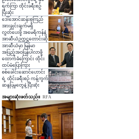
ရက်ကြာ ထိုင်းခရီးစဥ်
ပြီးဆုံး
ဒေါ်အောင်ဆန်းစုကြည်
အားချွင်းချက်မရှိ
လွှတ်ပေးဖို့ အမေရိကန်နဲ့
အာဆီယံဥက္ကဋ္ဌတောင်းဆို
အာဆီယံမှာ မြန်မာ
အပြည့်အဝပြန်ပါလာဖို့
ထောက်ခံကြောင်း ထိုင်း
ထပ်မံပြောကြား
စစ်ခေါင်းဆောင်ဟောင်း
ရဲ့ ထိုင်းခရီးစဉ် ကန့်ကွက်
ဆန္ဒပြမှုတွေနဲ့ ပြီးဆုံး
အများဆုံးဖတ်သည်။
RFA