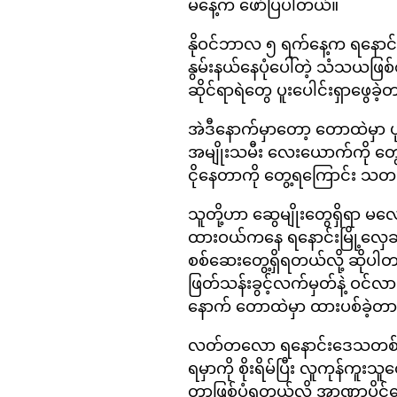
မနေ့က ဖော်ပြပါတယ်။
နိုဝင်ဘာလ ၅ ရက်နေ့က ရနောင်းခ
နွမ်းနယ်နေပုံပေါ်တဲ့ သံသယဖ
ဆိုင်ရာရဲတွေ ပူးပေါင်းရှာဖွေခဲ
အဲဒီနောက်မှာတော့ တောထဲမှာ 
အမျိုးသမီး လေးယောက်ကို တွေ့
ငိုနေတာကို တွေ့ရကြောင်း သတင
သူတို့ဟာ ဆွေမျိုးတွေရှိရာ မလေး
ထားဝယ်ကနေ ရနောင်းမြို့လှေ
စစ်ဆေးတွေ့ရှိရတယ်လို့ ဆိုပါ
ဖြတ်သန်းခွင့်လက်မှတ်နဲ့ ဝင်လာ
နောက် တောထဲမှာ ထားပစ်ခဲ့တာ
လတ်တလော ရနောင်းဒေသတစ်ဝိုက
ရမှာကို စိုးရိမ်ပြီး လူကုန်ကူးသူတ
တာဖြစ်ပုံရတယ်လို့ အာဏာပိ