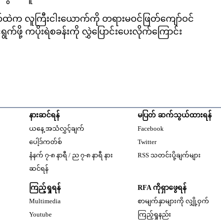
ာက်ထဲက လူကြီးငါးယောက်ကို တရားမဝင်ဖြတ်ကျော်ဝင်
က်ဖို့ ကပိုးရဲစခန်းကို လွှဲပြောင်းပေးလိုက်ကြောင်း
နားဆင်ရန်
မပြတ် ဆက်သွယ်ထားရန်
Opens in new windo
ယနေ့ အသံလွှင့်ချက်
Facebook
Opens in new window
ပေါ့ဒ်ကတ်စ်
Twitter
နံနက် ၇-၈ နာရီ / ည ၇-၈ နာရီ နား
RSS သတင်းပို့ချက်များ
Opens in new window
ဆင်ရန်
ကြည့်ရှုရန်
RFA ကိုရှာဖွေရန်
Multimedia
စာမျက်နှာများကို လျှို့ဝှက်
w
Opens in new window
Youtube
ကြည့်ရှုနည်း
w