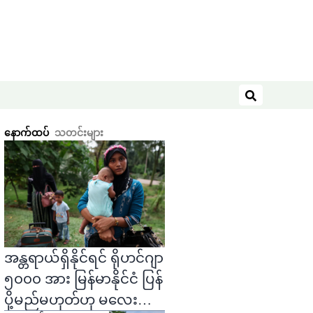
ရှာဖွေရန်
နောက်ထပ်
သတင်းများ
အန္တရာယ်ရှိနိုင်ရင် ရိုဟင်ဂျာ
၅၀၀၀ အား မြန်မာနိုင်ငံ ပြန်
ပို့မည်မဟုတ်ဟု မလေးရှား