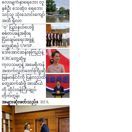
ပြော
လေးမျက်နှာရေဘေး လူ
နှစ်ဦး သေဆုံး၊ ရေဘေး
သင့်သူ သုံးသောင်းကျော်
အထိ ရှိလာ
“ဝ” ပြည်နယ်ပေးဖို့
စစ်တပ်ခန့်အစိုးရ
ငြိမ်းချမ်းရေးအဖွဲ့နဲ့
တွေ့ဆုံစဉ် UWSP
တောင်းဆို
ဒေါ်အောင်ဆန်းစုကြည်နဲ့
ICRCတွေ့ဆုံမှု
ကုလသမဂ္ဂနဲ့ အမေရိကန်
အထက်လွှတ်တော်ကြိုဆို
မြန်မာနိုင်ငံကို ပြန်လည်ထိ
တွေ့ဆက်ဆံဖို့ အာဆီယံ
ကို ထိုင်းဝန်ကြီးချုပ်
တိုက်တွန်း
အများဆုံးဖတ်သည်။
RFA