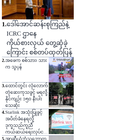
1
.
ဒေါ်အောင်ဆန်းစုကြည်နဲ့
ICRC ဌာနေ
ကိုယ်စားလှယ် တွေ့ဆုံခဲ့
ကြောင်း စစ်တပ်ထုတ်ပြန်
2
.
အဖေက စစ်သား၊ သား
က သူပုန်
3
.
ထောင်တွင်း လုံလောက်
တဲ့ဆေးကုသခွင့် မရလို့
နိုင်ကျဉ်း ၁၅၀ နီးပါး
သေဆုံး
4
.
Starlink အသုံးပြုခွင့်
အပိတ်ခံနေရလို့
ဒုက္ခသည်ကူညီ
ကယ်ဆယ်ရေးလုပ်ငန်း
တွေ ထိခိုက်နိုင်
5
.
အာဆီယံဘုံသဘောတူ