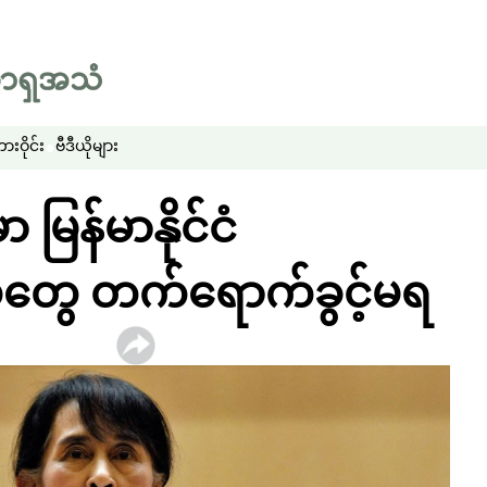
းဝိုင်း
ဗီဒီယိုများ
မြန်မာနိုင်ငံ
်တွေ တက်ရောက်ခွင့်မရ