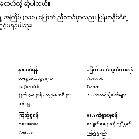
ခဲ့တယ်လို့ ဆိုပါတယ်။
့ အကြိမ် (၁၁၀) မြောက် ညီလာခံမှာလည်း မြန်မာနိုင်ငံရဲ့
့်မရခဲ့ပါဘူး။
နားဆင်ရန်
မပြတ် ဆက်သွယ်ထားရန်
Opens in new windo
ယနေ့ အသံလွှင့်ချက်
Facebook
Opens in new window
ပေါ့ဒ်ကတ်စ်
Twitter
နံနက် ၇-၈ နာရီ / ည ၇-၈ နာရီ နား
RSS သတင်းပို့ချက်များ
Opens in new window
ဆင်ရန်
ကြည့်ရှုရန်
RFA ကိုရှာဖွေရန်
Multimedia
စာမျက်နှာများကို လျှို့ဝှက်
w
Opens in new window
Youtube
ကြည့်ရှုနည်း
w