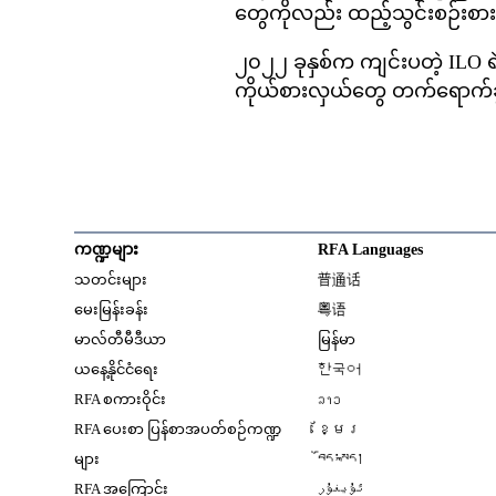
တွေကိုလည်း ထည့်သွင်းစဉ်းစား
၂၀၂၂ ခုနှစ်က ကျင်းပတဲ့ ILO ရဲ
ကိုယ်စားလှယ်တွေ တက်ရောက်ခွင
ကဏ္ဍများ
RFA Languages
Opens in new window
သတင်းများ
普通话
Opens in new window
မေးမြန်းခန်း
粤语
Opens in new window
မာလ်တီမီဒီယာ
မြန်မာ
Opens in new window
ယနေ့နိုင်ငံရေး
한국어
Opens in new window
RFA စကားဝိုင်း
ລາວ
Opens in new window
RFA ပေးစာ ပြန်စာအပတ်စဉ်ကဏ္ဍ
ខ្មែរ
Opens in new windo
များ
བོད་སྐད།
Opens in new windo
RFA အကြောင်း
ئۇيغۇر