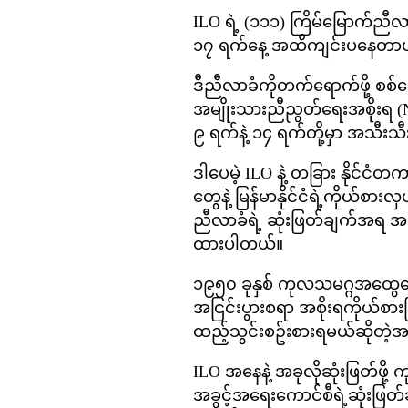
ILO ရဲ့ (၁၁၁) ကြိမ်မြောက်ညီလာခ
၁၇ ရက်နေ့ အထိကျင်းပနေတာပ
ဒီညီလာခံကိုတက်ရောက်ဖို့ စစ်ကေ
အမျိုးသားညီညွတ်ရေးအစိုးရ (N
၉ ရက်နဲ့ ၁၄ ရက်တို့မှာ အသီးသ
ဒါပေမဲ့ ILO နဲ့ တခြား နိုင်ငံ
တွေနဲ့ မြန်မာနိုင်ငံရဲ့ကိုယ
ညီလာခံရဲ့ ဆုံးဖြတ်ချက်အရ အခုလ
ထားပါတယ်။
၁၉၅၀ ခုနှစ် ကုလသမဂ္ဂအထွေထွေညီ
အငြင်းပွားစရာ အစိုးရကိုယ်စ
ထည့်သွင်းစဥ်းစားရမယ်ဆိုတဲ့
ILO အနေနဲ့ အခုလိုဆုံးဖြတ်ဖိ
အခွင့်အရေးကောင်စီရဲ့ဆုံးဖြတ်ခ