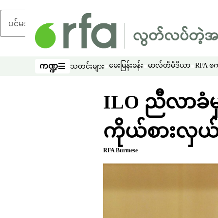
ပင်မအကြောင်းအရာသို့ ကျော်ရန်
ကဏ္ဍ
မေးမြန်းခန်း
မာလ်တီမီဒီယာ
RFA စကာ
သတင်းများ
ကဏ္ဍ
ILO ညီလာခံမှာ 
ကိုယ်စားလှယ
RFA Burmese