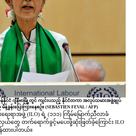
ိုင်ငံ ဂျီနီဗာမြို့တွင် ကျင်းပသည့် နိုင်ငံတကာ အလုပ်သမားအဖွဲ့ချုပ်
ိန့်ခွန်းပြောကြားနေစဉ်။
(SEBASTIEN FEVAL / AFP)
းရာအဖွဲ့ (ILO) ရဲ့ (၁၁၁) ကြိမ်မြောက်ညီလာခံ
လှယ်တွေ တက်ရောက်ခွင့်မပေးဖို့ဆုံးဖြတ်ခဲ့ကြောင်း ILO
ြန်ထားပါတယ်။