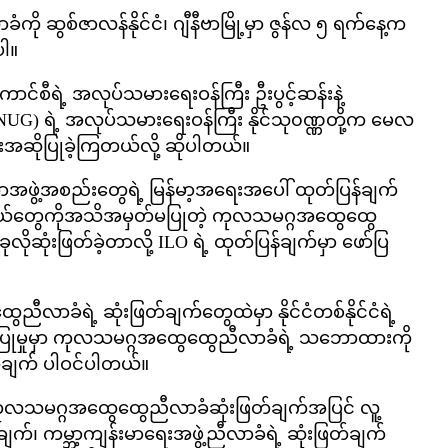
ံကို ဆွစ်ဇာလန်နိုင်ငံ၊ ဂျီနီဗာမြို့မှာ ဇွန်လ ၅ ရက်နေ့က
ါ။
ာင်စီရဲ့ အလုပ်သမား‌ရေးဝန်ကြီး ဦးပွင့်ဆန်းနဲ့
UG) ရဲ့ အလုပ်သမားရေးဝန်ကြီး နိုင်သု၀ဏ္ဏတို့က မေလ
ီးအဆိုပြုခဲ့ကြတယ်လို့ ဆိုပါတယ်။
တကာအဖွဲ့အစည်းတွေရဲ့ မြန်မာ့အရေးအပေါ် ထုတ်ပြန်ချက်
်စားလှယ်တွေကိုအသိအမှတ်မပြုတဲ့ ကုလသမဂ္ဂအထွေထွေ
ိုဆုံးဖြတ်ခဲ့တာလို့ ILO ရဲ့ ထုတ်ပြန်ချက်မှာ ဖော်ပြ
လာခံရဲ့ ဆုံးဖြတ်ချက်တွေထဲမှာ နိုင်ငံတစ်နိုင်ငံရဲ့
ားပြုမှုမှာ ကုလသမဂ္ဂအထွေထွေညီလာခံရဲ့ သဘောထားကို
အချက် ပါဝင်ပါတယ်။
ု့ ကုလသမဂ္ဂအထွေထွေညီလာခံဆုံးဖြတ်ချက်အပြင် လူ့
ျက်၊ ကမ္ဘာ့ကျန်းမာရေးအဖွဲ့ညီလာခံရဲ့ ဆုံးဖြတ်ချက်