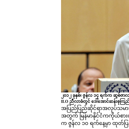
၂၀၁၂ ခုနှစ်၊ ဇွန်လ ၁၄ ရက်က ဆွစ်ဇာလန်န
ILO ညီလာခံတွင် ဒေါ်အောင်ဆန်းစုကြည် မ
အပြည်ပြည်ဆိုင်ရာအလုပ်သမားရေ
အတွက် မြန်မာနိုင်ငံကကိုယ်စား
က ဇွန်လ ၁၀ ရက်နေ့မှာ ထုတ်ပ