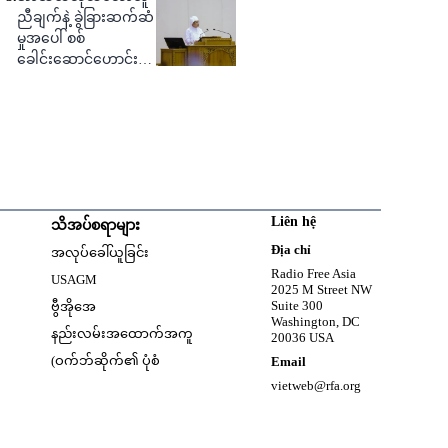
ညီချက်နဲ့ ခွဲခြားဆက်ဆံ
မှုအပေါ် စစ်
ခေါင်းဆောင်ဟောင်း
ဝေဖန်
Liên hệ
သိအပ်စရာများ
w
Opens in new window
Địa chỉ
အလုပ်ခေါ်ယူခြင်း
Opens in new window
Radio Free Asia
USAGM
2025 M Street NW
Opens in new window
Suite 300
ဗွီအိုအေ
Washington, DC
နည်းလမ်းအထောက်အကူ
20036 USA
(ဝက်ဘ်ဆိုက်၏ ပုံစံ
Email
vietweb@rfa.org