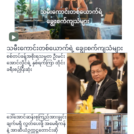
သမီးကောင်းတစ်ယောက်ရဲ့ ချွေးစက်ကျသံများ
စစ်တပ်ခန့်အစိုးရသမ္မတ ဦးမင်း
အောင်လှိုင်ရဲ့ နှစ်ရက်ကြာ ထိုင်း
ခရီးစဥ်ပြီးဆုံး
ဒေါ်အောင်ဆန်းစုကြည်အားချွင်း
ချက်မရှိ လွှတ်ပေးဖို့ အမေရိကန်
နဲ့ အာဆီယံဥက္ကဋ္ဌတောင်းဆို