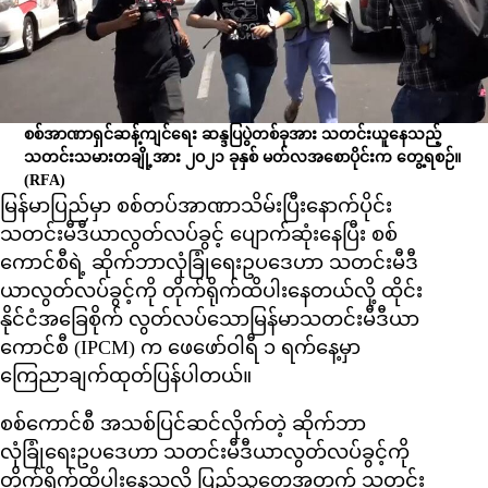
စစ်အာဏာရှင်ဆန့်ကျင်ရေး ဆန္ဒပြပွဲတစ်ခုအား သတင်းယူနေသည့်
သတင်းသမားတချို့အား ၂ဝ၂၁ ခုနှစ် မတ်လအစောပိုင်းက တွေ့ရစဉ်။
(RFA)
မြန်မာပြည်မှာ စစ်တပ်အာဏာသိမ်းပြီးနောက်ပိုင်း
သတင်းမီဒီယာလွတ်လပ်ခွင့် ပျောက်ဆုံးနေပြီး စစ်
ကောင်စီရဲ့ ဆိုက်ဘာလုံခြုံရေးဥပဒေဟာ သတင်းမီဒီ
ယာလွတ်လပ်ခွင့်ကို တိုက်ရိုက်ထိပါးနေတယ်လို့ ထိုင်း
နိုင်ငံအခြေစိုက် လွတ်လပ်သောမြန်မာသတင်းမီဒီယာ
ကောင်စီ (IPCM) က ဖေဖော်ဝါရီ ၁ ရက်နေ့မှာ
ကြေညာချက်ထုတ်ပြန်ပါတယ်။
စစ်ကောင်စီ အသစ်ပြင်ဆင်လိုက်တဲ့ ဆိုက်ဘာ
လုံခြုံရေးဥပဒေဟာ သတင်းမီဒီယာလွတ်လပ်ခွင့်ကို
တိုက်ရိုက်ထိပါးနေသလို ပြည်သူတွေအတွက် သတင်း