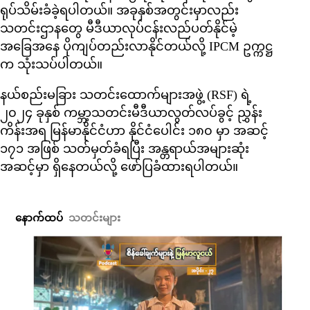
ရုပ်သိမ်းခံခဲ့ရပါတယ်။ အခုနှစ်အတွင်းမှာလည်း
သတင်းဌာနတွေ မီဒီယာလုပ်ငန်းလည်ပတ်နိုင်မဲ့
အခြေအနေ ပိုကျပ်တည်းလာနိုင်တယ်လို့ IPCM ဥက္ကဋ္ဌ
က သုံးသပ်ပါတယ်။
နယ်စည်းမခြား သတင်းထောက်များအဖွဲ့ (RSF) ရဲ့
၂၀၂၄ ခုနှစ် ကမ္ဘာ့သတင်းမီဒီယာလွတ်လပ်ခွင့် ညွှန်း
ကိန်းအရ မြန်မာနိုင်ငံဟာ နိုင်ငံပေါင်း ၁၈၀ မှာ အဆင့်
၁၇၁ အဖြစ် သတ်မှတ်ခံရပြီး အန္တရာယ်အများဆုံး
အဆင့်မှာ ရှိနေတယ်လို့ ဖော်ပြခံထားရပါတယ်။
နောက်ထပ်
သတင်းများ