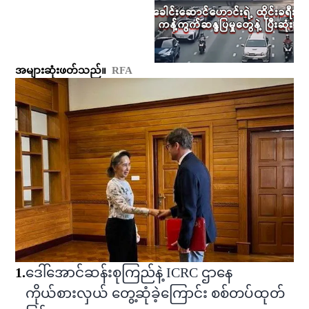
အများဆုံးဖတ်သည်။
RFA
1
.
ဒေါ်အောင်ဆန်းစုကြည်နဲ့ ICRC ဌာနေ
ကိုယ်စားလှယ် တွေ့ဆုံခဲ့ကြောင်း စစ်တပ်ထုတ်