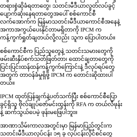
တရားစွဲဆိုခံရတာတွေ၊ သတင်းမီဒီယာလွတ်လပ်ခွင့်
ပျောက်ဆုံးနေရတာတွေအပေါ် စစ်ကောင်စီ
လက်အောက်က မြန်မာသတင်းမီဒီယာကောင်စီအနေနဲ့
အကာအကွယ်ပေးနိုင်တာမရှိတာကို IPCM က
ကန့်ကွက်ရှုတ်ချတယ်လို့လည်း သူက ပြောပါတယ်။
စစ်ကောင်စီက ပြည်သူတွေနဲ့ သတင်းသမားတွေကို
ဖမ်းဆီးနှိပ်စက်သတ်ဖြတ်တာ၊ ထောင်ချတာတွေကို
ပြင်းပြင်းထန်ထန်ကန့်ကွက်ကြောင်းနဲ့ ဒီလုပ်ရပ်တွေ
အတွက် တာဝန်ခံမှုရှိဖို့ IPCM က တောင်းဆိုထားပါ
တယ်။
IPCM ထုတ်ပြန်ချက်နဲ့ပတ်သက်ပြီး စစ်ကောင်စီပြော
ခွင့်ရှိသူ ဗိုလ်ချုပ်ဇော်မင်းထွန်းကို RFA က တယ်လီဖုန်း
နဲ့ ဆက်သွယ်ပေမဲ့ ဖုန်းမဖြေပါဘူး။
အာဏာသိမ်းကာလအတွင်းမှာ မြန်မာပြည်တွင်းက
သတင်းမီဒီယာလုပ်ငန်း ၁၅ ခု လုပ်ငန်းလိုင်စင်တွေ