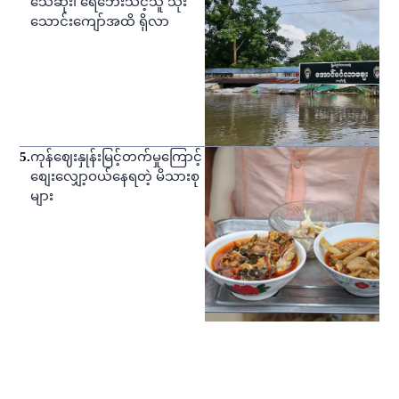
သေဆုံး၊ ရေဘေးသင့်သူ သုံး
သောင်းကျော်အထိ ရှိလာ
5
.
ကုန်ဈေးနှုန်းမြင့်တက်မှုကြောင့်
စျေးလျှော့ဝယ်နေရတဲ့ မိသားစု
များ