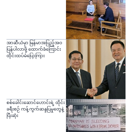
အာဆီယံမှာ မြန်မာအပြည့်အဝ
ပြန်ပါလာဖို့ ထောက်ခံကြောင်း
ထိုင်းထပ်မံပြောကြား
စစ်ခေါင်းဆောင်ဟောင်းရဲ့ ထိုင်း
ခရီးစဉ် ကန့်ကွက်ဆန္ဒပြမှုတွေနဲ့
ပြီးဆုံး