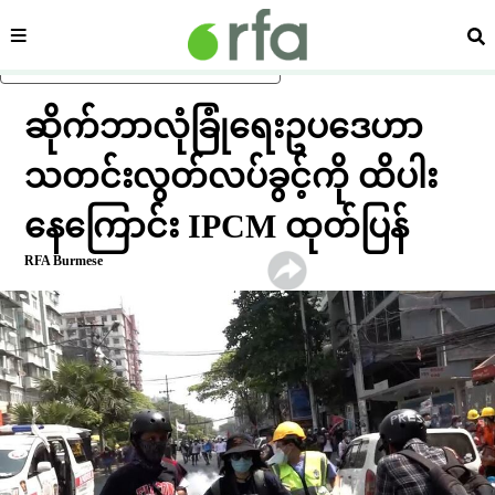
ကဏ္ဍ
ရှာ
ပင်မအကြောင်းအရာသို့ ကျော်ရန်
ဆိုက်ဘာလုံခြုံရေးဥပဒေဟာ
သတင်းလွတ်လပ်ခွင့်ကို ထိပါး
နေကြောင်း IPCM ထုတ်ပြန်
RFA Burmese