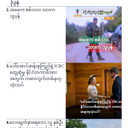
ပြန်
2
.
အဖေက စစ်သား၊ သားက
သူပုန်
3
.
ဒေါ်အောင်ဆန်းစုကြည်နဲ့ ICRC
တွေ့ဆုံမှု နိုင်ငံတကာဖိအား
အတွက် ကစားကွက်တစ်ခုဟု
သုံးသပ်
4
.
လေးမျက်နှာရေဘေး လူ နှစ်ဦး