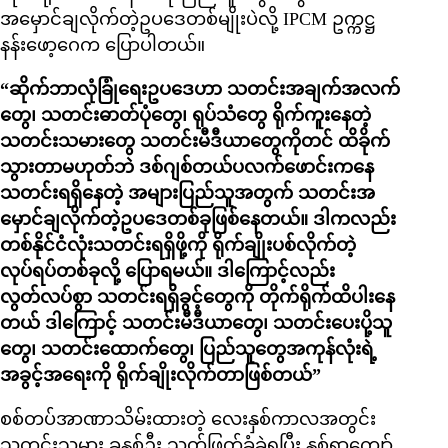
အမှောင်ချလိုက်တဲ့ဥပဒေတစ်မျိုးပဲလို့ IPCM ဥက္ကဋ္ဌ
နန်းဖော့ဂေက ပြောပါတယ်။
“ဆိုက်ဘာလုံခြုံရေးဥပဒေဟာ သတင်းအချက်အလက်
တွေ၊ သတင်းဓာတ်ပုံတွေ၊ ရုပ်သံတွေ ရိုက်ကူးနေတဲ့
သတင်းသမားတွေ သတင်းမီဒီယာတွေကိုတင် ထိခိုက်
သွားတာမဟုတ်ဘဲ ဒစ်ဂျစ်တယ်ပလက်ဖောင်းကနေ
သတင်းရရှိနေတဲ့ အများပြည်သူအတွက် သတင်းအ
မှောင်ချလိုက်တဲ့ဥပဒေတစ်ခုဖြစ်နေတယ်။ ဒါကလည်း
တစ်နိုင်ငံလုံးသတင်းရရှိဖို့ကို ရိုက်ချိုးပစ်လိုက်တဲ့
လုပ်ရပ်တစ်ခုလို့ ပြောရမယ်။ ဒါကြောင့်လည်း
လွတ်လပ်စွာ သတင်းရရှိခွင့်တွေကို တိုက်ရိုက်ထိပါးနေ
တယ် ဒါကြောင့် သတင်းမီဒီယာတွေ၊ သတင်းပေးပို့သူ
တွေ၊ သတင်းထောက်တွေ၊ ပြည်သူတွေအကုန်လုံးရဲ့
အခွင့်အရေးကို ရိုက်ချိုးလိုက်တာဖြစ်တယ်”
စစ်တပ်အာဏာသိမ်းထားတဲ့ လေးနှစ်ကာလအတွင်း
သတင်းသမား ခုနှစ်ဦး သတ်ဖြတ်ခံခဲ့ရပြီး နှစ်ရာကျော်