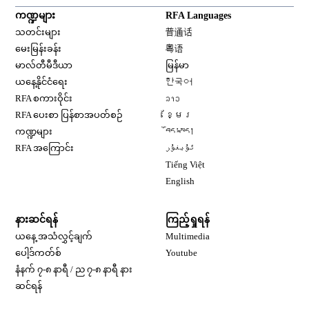
ကဏ္ဍများ
RFA Languages
Opens in new window
သတင်းများ
普通话
Opens in new window
မေးမြန်းခန်း
粤语
Opens in new window
မာလ်တီမီဒီယာ
မြန်မာ
Opens in new window
ယနေ့နိုင်ငံရေး
한국어
Opens in new window
RFA စကားဝိုင်း
ລາວ
Opens in new window
RFA ပေးစာ ပြန်စာအပတ်စဉ်
ខ្មែរ
Opens in new window
ကဏ္ဍများ
བོད་སྐད།
Opens in new window
RFA အကြောင်း
ئۇيغۇر
Opens in new window
Tiếng Việt
Opens in new window
English
နားဆင်ရန်
ကြည့်ရှုရန်
ယနေ့ အသံလွှင့်ချက်
Multimedia
Opens in new window
ပေါ့ဒ်ကတ်စ်
Youtube
နံနက် ၇-၈ နာရီ / ည ၇-၈ နာရီ နား
Opens in new window
ဆင်ရန်