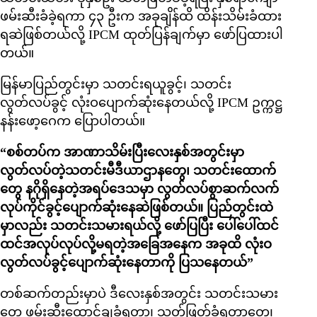
ဖမ်းဆီးခံခဲ့ရကာ ၄၃ ဦးက အခုချိန်ထိ ထိန်းသိမ်းခံထား
ရဆဲဖြစ်တယ်လို့ IPCM ထုတ်ပြန်ချက်မှာ ဖော်ပြထားပါ
တယ်။
မြန်မာပြည်တွင်းမှာ သတင်းရယူခွင့်၊ သတင်း
လွတ်လပ်ခွင့် လုံးဝပျောက်ဆုံးနေတယ်လို့ IPCM ဥက္ကဋ္ဌ
နန်းဖော့ဂေက ပြောပါတယ်။
“စစ်တပ်က အာဏာသိမ်းပြီးလေးနှစ်အတွင်းမှာ
လွတ်လပ်တဲ့သတင်းမီဒီယာဌာနတွေ၊ သတင်းထောက်
တွေ နဂိုရှိနေတဲ့အရပ်ဒေသမှာ လွတ်လပ်စွာဆက်လက်
လုပ်ကိုင်ခွင့်ပျောက်ဆုံးနေဆဲဖြစ်တယ်။ ပြည်တွင်းထဲ
မှာလည်း သတင်းသမားရယ်လို့ ဖော်ပြပြီး ပေါ်ပေါ်ထင်
ထင်အလုပ်လုပ်လို့မရတဲ့အခြေအနေက အခုထိ လုံးဝ
လွတ်လပ်ခွင့်ပျောက်ဆုံးနေတာကို ပြသနေတယ်”
တစ်ဆက်တည်းမှာပဲ ဒီလေးနှစ်အတွင်း သတင်းသမား
တွေ ဖမ်းဆီးထောင်ချခံရတာ၊ သတ်ဖြတ်ခံရတာတွေ၊