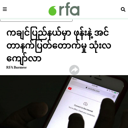
ကဏ္ဍ
ရှာ
ပင်မအကြောင်းအရာသို့ ကျော်ရန်
ကချင်ပြည်နယ်မှာ ဖုန်းနဲ့ အင်
တာနက်ပြတ်တောက်မှု သုံးလ
ကျော်လာ
RFA Burmese