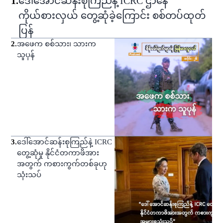
1
.
ဒေါ်အောင်ဆန်းစုကြည်နဲ့ ICRC ဌာနေ
ကိုယ်စားလှယ် တွေ့ဆုံခဲ့ကြောင်း စစ်တပ်ထုတ်
ပြန်
2
.
အဖေက စစ်သား၊ သားက
သူပုန်
3
.
ဒေါ်အောင်ဆန်းစုကြည်နဲ့ ICRC
တွေ့ဆုံမှု နိုင်ငံတကာဖိအား
အတွက် ကစားကွက်တစ်ခုဟု
သုံးသပ်