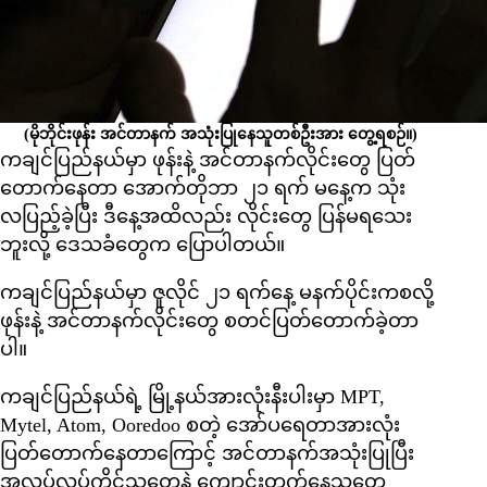
(မိုဘိုင်းဖုန်း အင်တာနက် အသုံးပြုနေသူတစ်ဦးအား တွေ့ရစဉ်။)
ကချင်ပြည်နယ်မှာ ဖုန်းနဲ့ အင်တာနက်လိုင်းတွေ ပြတ်
တောက်နေတာ အောက်တိုဘာ ၂၁ ရက် မနေ့က သုံး
လပြည့်ခဲ့ပြီး ဒီနေ့အထိလည်း လိုင်းတွေ ပြန်မရသေး
ဘူးလို့ ဒေသခံတွေက ပြောပါတယ်။
ကချင်ပြည်နယ်မှာ ဇူလိုင် ၂၁ ရက်နေ့ မနက်ပိုင်းကစလို့
ဖုန်းနဲ့ အင်တာနက်လိုင်းတွေ စတင်ပြတ်တောက်ခဲ့တာ
ပါ။
ကချင်ပြည်နယ်ရဲ့ မြို့နယ်အားလုံးနီးပါးမှာ MPT,
Mytel, Atom, Ooredoo စတဲ့ အော်ပရေတာအားလုံး
ပြတ်တောက်နေတာကြောင့် အင်တာနက်အသုံးပြုပြီး
အလုပ်လုပ်ကိုင်သူတွေနဲ့ ကျောင်းတက်နေသူတွေ