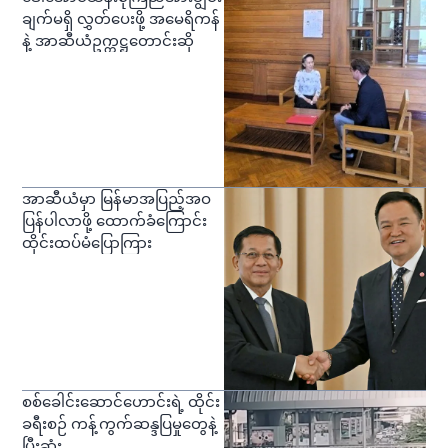
ချက်မရှိ လွှတ်ပေးဖို့ အမေရိကန်
နဲ့ အာဆီယံဥက္ကဋ္ဌတောင်းဆို
အာဆီယံမှာ မြန်မာအပြည့်အဝ
ပြန်ပါလာဖို့ ထောက်ခံကြောင်း
ထိုင်းထပ်မံပြောကြား
စစ်ခေါင်းဆောင်ဟောင်းရဲ့ ထိုင်း
ခရီးစဉ် ကန့်ကွက်ဆန္ဒပြမှုတွေနဲ့
ပြီးဆုံး