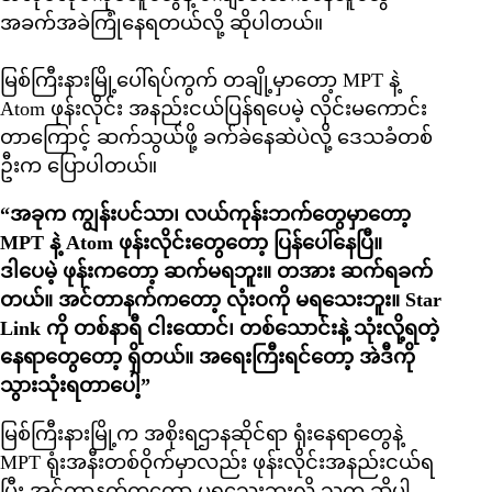
အခက်အခဲကြုံနေရတယ်လို့ ဆိုပါတယ်။
မြစ်ကြီးနားမြို့ပေါ်ရပ်ကွက် တချို့မှာတော့ MPT နဲ့
Atom ဖုန်းလိုင်း အနည်းငယ်ပြန်ရပေမဲ့ လိုင်းမကောင်း
တာကြောင့် ဆက်သွယ်ဖို့ ခက်ခဲနေဆဲပဲလို့ ဒေသခံတစ်
ဦးက ပြောပါတယ်။
“အခုက ကျွန်းပင်သာ၊ လယ်ကုန်းဘက်တွေမှာတော့
MPT နဲ့ Atom ဖုန်းလိုင်းတွေတော့ ပြန်ပေါ်နေပြီ။
ဒါပေမဲ့ ဖုန်းကတော့ ဆက်မရဘူး။ တအား ဆက်ရခက်
တယ်။ အင်တာနက်ကတော့ လုံးဝကို မရသေးဘူး။ Star
Link ကို တစ်နာရီ ငါးထောင်၊ တစ်သောင်းနဲ့ သုံးလို့ရတဲ့
နေရာတွေတော့ ရှိတယ်။ အရေးကြီးရင်တော့ အဲဒီကို
သွားသုံးရတာပေါ့”
မြစ်ကြီးနားမြို့က အစိုးရဌာနဆိုင်ရာ ရုံးနေရာတွေနဲ့
MPT ရုံးအနီးတစ်ဝိုက်မှာလည်း ဖုန်းလိုင်းအနည်းငယ်ရ
ပြီး အင်တာနက်ကတော့ မရသေးဘူးလို့ သူက ဆိုပါ