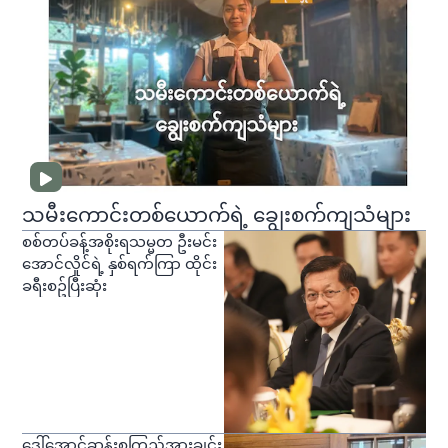
သမီးကောင်းတစ်ယောက်ရဲ့ ချွေးစက်ကျသံများ
စစ်တပ်ခန့်အစိုးရသမ္မတ ဦးမင်း
အောင်လှိုင်ရဲ့ နှစ်ရက်ကြာ ထိုင်း
ခရီးစဥ်ပြီးဆုံး
ဒေါ်အောင်ဆန်းစုကြည်အားချွင်း