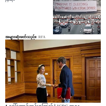
အများဆုံးဖတ်သည်။
RFA