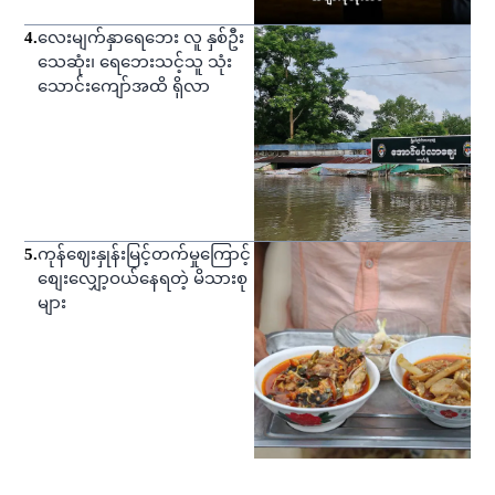
4
.
လေးမျက်နှာရေဘေး လူ နှစ်ဦး
သေဆုံး၊ ရေဘေးသင့်သူ သုံး
သောင်းကျော်အထိ ရှိလာ
5
.
ကုန်ဈေးနှုန်းမြင့်တက်မှုကြောင့်
စျေးလျှော့ဝယ်နေရတဲ့ မိသားစု
များ