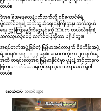
တယ်။
ဒီအခြေအနေတွေနဲ့ပတ်သက်လို့ စစ်ကောင်စီရဲ့
ပို့ဆောင်ရေးနဲ့ ဆက်သွယ်ရေးဝန်ကြီးဌာန၊ ဆက်သွယ်
ရေး ညွှန်ကြားမှုဦးစီးဌာနရုံးကို RFA က တယ်လီဖုန်းနဲ့
ဆက်သွယ်ခဲ့ပေမဲ့ လက်ခံဖြေဆိုတာ မရှိပါဘူး။
အရပ်ဘက်အဖွဲ့ဖြစ်တဲ့ မြန်မာအင်တာနက် စီမံကိန်းအဖွဲ့
ရဲ့ စာရင်းအရ ၂ဝ၂၄ ခုနှစ်၊ အောက်တိုဘာ ၂၀ ရက်နေ့
အထိ စာရင်းတွေအရ မြန်မာနိုင်ငံမှာ ဖုန်းနဲ့ အင်တာနက်
ဖြတ်တောက်ခံထားရတဲ့နေရာ ၃၁၈ နေရာအထိ ရှိပါ
တယ်။
နောက်ထပ်
သတင်းများ