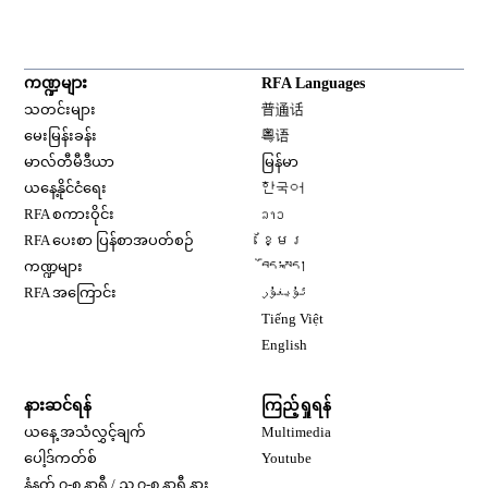
ကဏ္ဍများ
RFA Languages
Opens in new window
သတင်းများ
普通话
Opens in new window
မေးမြန်းခန်း
粤语
Opens in new window
မာလ်တီမီဒီယာ
မြန်မာ
Opens in new window
ယနေ့နိုင်ငံရေး
한국어
Opens in new window
RFA စကားဝိုင်း
ລາວ
Opens in new window
RFA ပေးစာ ပြန်စာအပတ်စဉ်
ខ្មែរ
Opens in new window
ကဏ္ဍများ
བོད་སྐད།
Opens in new window
RFA အကြောင်း
ئۇيغۇر
Opens in new window
Tiếng Việt
Opens in new window
English
နားဆင်ရန်
ကြည့်ရှုရန်
ယနေ့ အသံလွှင့်ချက်
Multimedia
Opens in new window
ပေါ့ဒ်ကတ်စ်
Youtube
နံနက် ၇-၈ နာရီ / ည ၇-၈ နာရီ နား