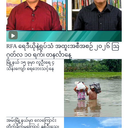
RFA ရေဒီယိုနဲ့ရုပ်သံ အထူးအစီအစဉ် ၂ဝ၂၆ သြ
ဂုတ်လ ၁၀ ရက်၊ တနင်္လာနေ့
မြို့နယ် ၁၅ ခုမှာ လူဦးရေ ၄
သိန်းကျော် ရေဘေးသင့်နေ
အမ်းမြို့နယ်မှာ လေကြောင်း
တိုက်ခိုက်မှုကြောင့် နှစ်ဦးသေ၊