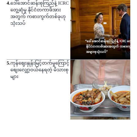
4
.
ဒေါ်အောင်ဆန်းစုကြည်နဲ့ ICRC
တွေ့ဆုံမှု နိုင်ငံတကာဖိအား
အတွက် ကစားကွက်တစ်ခုဟု
သုံးသပ်
5
.
ကုန်ဈေးနှုန်းမြင့်တက်မှုကြောင့်
စျေးလျှော့ဝယ်နေရတဲ့ မိသားစု
များ