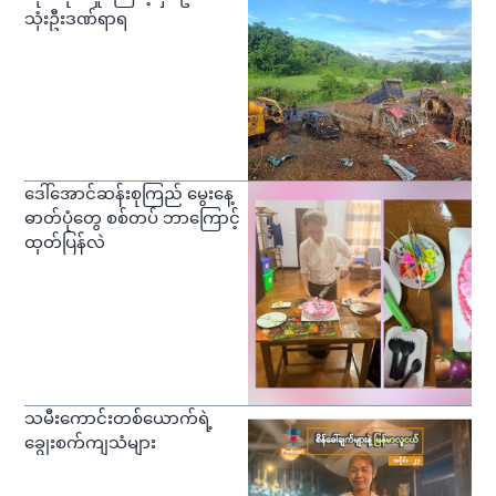
သုံးဦးဒဏ်ရာရ
ဒေါ်အောင်ဆန်းစုကြည် မွေးနေ့
ဓာတ်ပုံတွေ စစ်တပ် ဘာကြောင့်
ထုတ်ပြန်လဲ
သမီးကောင်းတစ်ယောက်ရဲ့
ချွေးစက်ကျသံများ