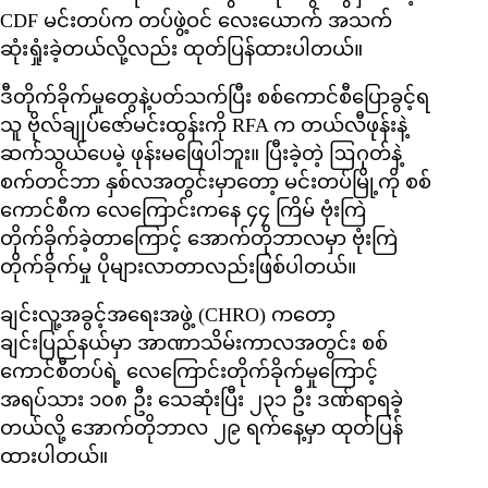
CDF မင်းတပ်က တပ်ဖွဲ့ဝင် လေးယောက် အသက်
ဆုံးရှုံးခဲ့တယ်လို့လည်း ထုတ်ပြန်ထားပါတယ်။
ဒီတိုက်ခိုက်မှုတွေနဲ့ပတ်သက်ပြီး စစ်ကောင်စီပြောခွင့်ရ
သူ ဗိုလ်ချုပ်ဇော်မင်းထွန်းကို RFA က တယ်လီဖုန်းနဲ့
ဆက်သွယ်ပေမဲ့ ဖုန်းမဖြေပါဘူး။ ပြီးခဲ့တဲ့ ဩဂုတ်နဲ့
စက်တင်ဘာ နှစ်လအတွင်းမှာတော့ မင်းတပ်မြို့ကို စစ်
ကောင်စီက လေကြောင်းကနေ ၄၄ ကြိမ် ဗုံးကြဲ
တိုက်ခိုက်ခဲ့တာကြောင့် အောက်တိုဘာလမှာ ဗုံးကြဲ
တိုက်ခိုက်မှု ပိုများလာတာလည်းဖြစ်ပါတယ်။
ချင်းလူ့အခွင့်အရေးအဖွဲ့ (CHRO) ကတော့
ချင်းပြည်နယ်မှာ အာဏာသိမ်းကာလအတွင်း စစ်
ကောင်စီတပ်ရဲ့ လေကြောင်းတိုက်ခိုက်မှုကြောင့်
အရပ်သား ၁၀၈ ဦး သေဆုံးပြီး ၂၃၁ ဦး ဒဏ်ရာရခဲ့
တယ်လို့ အောက်တိုဘာလ ၂၉ ရက်နေ့မှာ ထုတ်ပြန်
ထားပါတယ်။