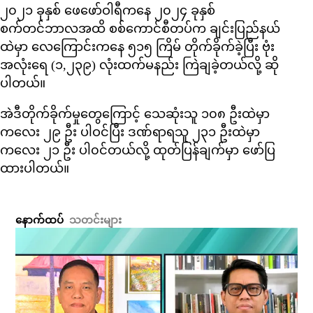
၂၀၂၁ ခုနှစ် ဖေဖော်ဝါရီကနေ ၂၀၂၄ ခုနှစ်
စက်တင်ဘာလအထိ စစ်ကောင်စီတပ်က ချင်းပြည်နယ်
ထဲမှာ လေကြောင်းကနေ ၅၁၅ ကြိမ် တိုက်ခိုက်ခဲ့ပြီး ဗုံး
အလုံးရေ (၁,၂၃၉) လုံးထက်မနည်း ကြဲချခဲ့တယ်လို့ ဆို
ပါတယ်။
အဲဒီတိုက်ခိုက်မှုတွေကြောင့် သေဆုံးသူ ၁၀၈ ဦးထဲမှာ
ကလေး ၂၉ ဦး ပါဝင်ပြီး ဒဏ်ရာရသူ ၂၃၁ ဦးထဲမှာ
ကလေး ၂၁ ဦး ပါ၀င်တယ်လို့ ထုတ်ပြန်ချက်မှာ ဖော်ပြ
ထားပါတယ်။
နောက်ထပ်
သတင်းများ