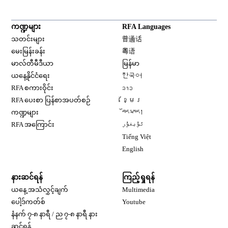
ကဏ္ဍများ
RFA Languages
Opens in new window
သတင်းများ
普通话
Opens in new window
မေးမြန်းခန်း
粤语
Opens in new window
မာလ်တီမီဒီယာ
မြန်မာ
Opens in new window
ယနေ့နိုင်ငံရေး
한국어
Opens in new window
RFA စကားဝိုင်း
ລາວ
Opens in new window
RFA ပေးစာ ပြန်စာအပတ်စဉ်
ខ្មែរ
Opens in new window
ကဏ္ဍများ
བོད་སྐད།
Opens in new window
RFA အကြောင်း
ئۇيغۇر
Opens in new window
Tiếng Việt
Opens in new window
English
နားဆင်ရန်
ကြည့်ရှုရန်
ယနေ့ အသံလွှင့်ချက်
Multimedia
Opens in new window
ပေါ့ဒ်ကတ်စ်
Youtube
နံနက် ၇-၈ နာရီ / ည ၇-၈ နာရီ နား
Opens in new window
ဆင်ရန်