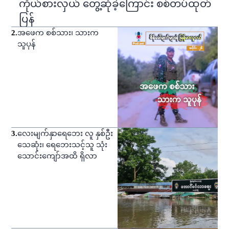
ကိုယ်စားလှယ် တွေ့ဆုံခဲ့ကြောင်း စစ်တပ်ထုတ်
ပြန်
2
.
အဖေက စစ်သား၊ သားက
သူပုန်
3
.
လေးမျက်နှာရေဘေး လူ နှစ်ဦး
သေဆုံး၊ ရေဘေးသင့်သူ သုံး
သောင်းကျော်အထိ ရှိလာ