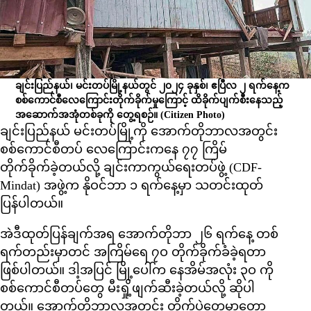
ချင်းပြည်နယ်၊ မင်းတပ်မြို့နယ်တွင် ၂၀၂၄ ခုနှစ်၊ ဧပြီလ ၂ ရက်နေ့က
စစ်ကောင်စီလေကြောင်းတိုက်ခိုက်မှုကြောင့် ထိခိုက်ပျက်စီးနေသည့်
အဆောက်အအုံတစ်ခုကို တွေ့ရစဉ်။
(Citizen Photo)
ချင်းပြည်နယ် မင်းတပ်မြို့ကို အောက်တိုဘာလအတွင်း
စစ်ကောင်စီတပ် လေကြောင်းကနေ ၇၇ ကြိမ်
တိုက်ခိုက်ခဲ့တယ်လို့ ချင်းကာကွယ်ရေးတပ်ဖွဲ့ (CDF-
Mindat) အဖွဲ့က နိုဝင်ဘာ ၁ ရက်နေ့မှာ သတင်းထုတ်
ပြန်ပါတယ်။
အဲဒီထုတ်ပြန်ချက်အရ အောက်တိုဘာ ၂၆ ရက်နေ့ တစ်
ရက်တည်းမှာတင် အကြိမ်ရေ ၇ဝ တိုက်ခိုက်ခံခဲ့ရတာ
ဖြစ်ပါတယ်။ ဒါ့အပြင် မြို့ပေါ်က နေအိမ်အလုံး ၃ဝ ကို
စစ်ကောင်စီတပ်တွေ မီးရှို့ဖျက်ဆီးခဲ့တယ်လို့ ဆိုပါ
တယ်။ အောက်တိုဘာလအတွင်း တိုက်ပွဲတွေမှာတော့