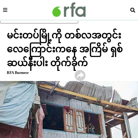
ကဏ္ဍ
ရှာ
ပင်မအကြောင်းအရာသို့ ကျော်ရန်
မင်းတပ်မြို့ကို တစ်လအတွင်း
လေကြောင်းကနေ အကြိမ် ရှစ်
ဆယ်နီးပါး တိုက်ခိုက်
RFA Burmese