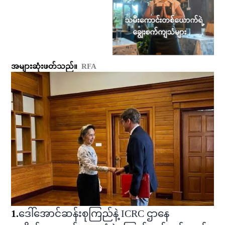
အများဆုံးဖတ်သည်။
RFA
1
.
ဒေါ်အောင်ဆန်းစုကြည်နဲ့ ICRC ဌာနေ