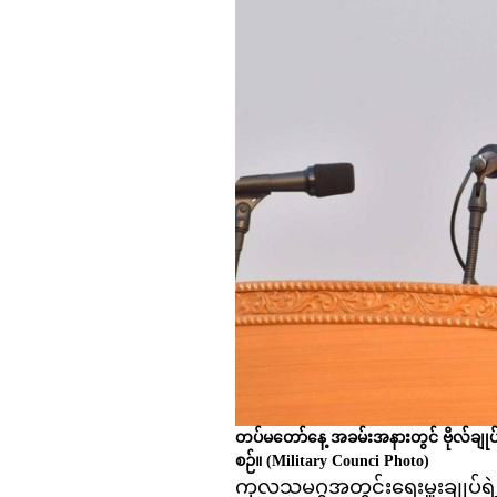
တပ်မတော်နေ့ အခမ်းအနားတွင် ဗိုလ်ချုပ်
စဉ်။
(Military Counci Photo)
ကုလသမဂ္ဂအတွင်းရေးမှူးချုပ်ရဲ့