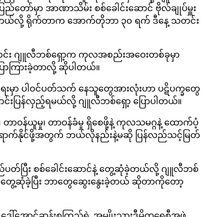
ေပြည်တော်မှာ အာဏာသိမ်း စစ်ခေါင်းဆောင် ဗိုလ်ချုပ်မှူး
ုံခဲ့တယ်လို့ ရိုက်တာက အောက်တိုဘာ ၃၀ ရက် ဒီနေ့ သတင်း
့ကြောင်း ဂျူလီဘစ်ရှော့က ကုလအစည်းအဝေးတစ်ခုမှာ
ကြားခဲ့တာလို့ ဆိုပါတယ်။
ရေးမှာ ပါဝင်ပတ်သက် နေသူတွေအားလုံးဟာ ပဋိပက္ခတွေ
ောင်းပြန်လှည့်ရမယ်လို့ ဂျူလီဘစ်ရှော့ ပြောပါတယ်။
ဝန်ယူမှု၊ တာဝန်ခံမှု ရှိစေဖို့နဲ့ ကုလသမဂ္ဂနဲ့ ထောက်ပံ့
က်နိုင်ဖို့အတွက် ဘယ်လိုနည်းနဲ့မဆို ပြန်လည်သင့်မြတ်
်ပြီး စစ်ခေါင်းဆောင်နဲ့ တွေ့ဆုံခဲ့တယ်လို့ ဂျူလီဘစ်
တွေ့ဆုံခဲ့ပြီး ဘာတွေဆွေးနွေးခဲ့တယ် ဆိုတာကိုတော့
င်း ဒေါ်အောင်ဆန်းစုကြည်ရဲ့ အမျိုးသားဒီမိုကရေစီအဖွဲ့