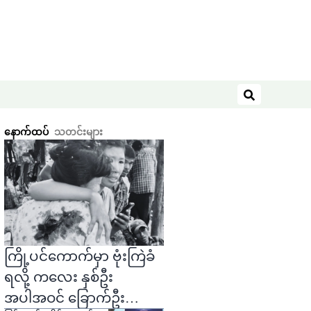
ရှာဖွေရန်
နောက်ထပ်
သတင်းများ
ကြို့ပင်ကောက်မှာ ဗုံးကြဲခံ
ရလို့ ကလေး နှစ်ဦး
အပါအဝင် ခြောက်ဦး