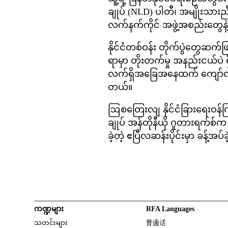
ချုပ် (NLD) ပါတီ၊ အမျိုးသား
လက်နက်ကိုင် အဖွဲ့အစည်းတွေနဲ့
နိုင်ငံတစ်ဝန်း တိုက်ပွဲတွေဆက
ရာမှာ တိုးတက်မှု အနည်းငယ်ပဲ 
လက်ရှိအခြေအနေထက် ကျော်လွန်ပ
တယ်။
ဩစတြေးလျ နိုင်ငံခြားရေးဝန်က
ချုပ် အန်တိုနီယို ဂူတားရက်စ်က 
ခဲ့တဲ့ ဧပြီလဆန်းပိုင်းမှာ ခန့်အ
ကဏ္ဍများ
RFA Languages
Opens in new window
သတင်းများ
普通话