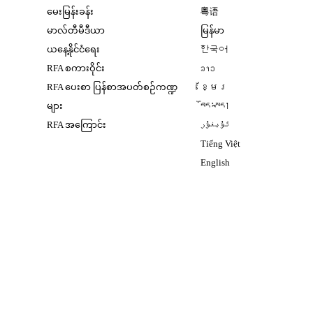
Opens in new window
မေးမြန်းခန်း
粤语
Opens in new window
မာလ်တီမီဒီယာ
မြန်မာ
Opens in new window
ယနေ့နိုင်ငံရေး
한국어
Opens in new window
RFA စကားဝိုင်း
ລາວ
Opens in new window
RFA ပေးစာ ပြန်စာအပတ်စဉ်ကဏ္ဍ
ខ្មែរ
Opens in new windo
များ
བོད་སྐད།
Opens in new windo
RFA အကြောင်း
ئۇيغۇر
Opens in new win
Tiếng Việt
Opens in new windo
English