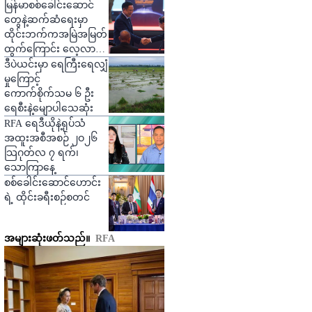
ဒဏ်ရာရ
မြန်မာစစ်ခေါင်းဆောင်
တွေနဲ့ဆက်ဆံရေးမှာ
ထိုင်းဘက်ကအမြဲအမြတ်
ထွက်ကြောင်း လေ့လာသူ
တွေပြော
ဒီပဲယင်းမှာ ရေကြီးရေလျှံ
မှုကြောင့်
ကောက်စိုက်သမ ၆ ဦး
ရေစီးနဲ့မျောပါသေဆုံး
RFA ရေဒီယိုနဲ့ရုပ်သံ
အထူးအစီအစဉ် ၂ဝ၂၆
သြဂုတ်လ ၇ ရက်၊
သောကြာနေ့
စစ်ခေါင်းဆောင်ဟောင်း
ရဲ့ ထိုင်းခရီးစဉ်စတင်
အများဆုံးဖတ်သည်။
RFA