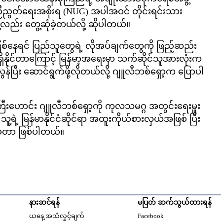
ညီညွတ်ရေးအစိုးရ (NUG) အပါအဝင် တိုင်းရင်းသား
လည်း တွေ့ဆုံခဲ့တယ်လို့ ဆိုပါတယ်။
်ဖြစ်နေရင် ပြည်သူတွေရဲ့ လိုအပ်ချက်တွေကို ဖြည့်ဆည်း
ရှိနိုင်တာကြောင့် မြန်မာ့အရေးမှာ သက်ဆိုင်သူအားလုံးက
ြီး ဆောင်ရွက်ဖို့လိုတယ်လို့ ဂျူလီဘစ်ရှော့က ပြောပါ
ြီးဟောင်း ဂျူလီဘစ်ရှော့ကို ကုလသမဂ္ဂ အတွင်းရေးမှူး
သူ့ရဲ့ မြန်မာနိုင်ငံဆိုင်ရာ အထူးကိုယ်စားလှယ်အဖြစ် ပြီး
ပ်ခဲ့တာ ဖြစ်ပါတယ်။
နားဆင်ရန်
မပြတ် ဆက်သွယ်ထားရန်
Opens in new windo
ယနေ့ အသံလွှင့်ချက်
Facebook