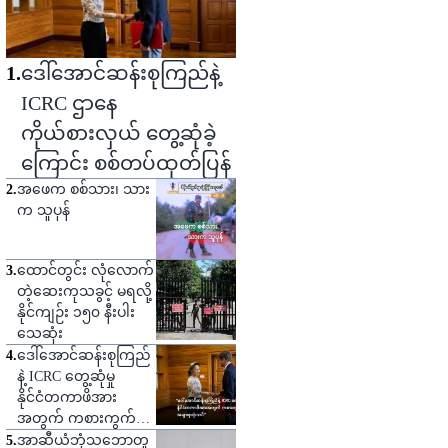
1
.
ဒေါ်အောင်ဆန်းစုကြည်နဲ့
ICRC ဌာနေ
ကိုယ်စားလှယ် တွေ့ဆုံခဲ့
ကြောင်း စစ်တပ်ထုတ်ပြန်
2
.
အဖေက စစ်သား၊ သား
က သူပုန်
3
.
ထောင်တွင်း လုံလောက်
တဲ့ဆေးကုသခွင့် မရလို့
နိုင်ကျဉ်း ၁၅၀ နီးပါး
သေဆုံး
4
.
ဒေါ်အောင်ဆန်းစုကြည်
နဲ့ ICRC တွေ့ဆုံမှု
နိုင်ငံတကာဖိအား
အတွက် ကစားကွက်
တစ်ခုဟု သုံးသပ်
5
.
အာဆီယံဘုံသဘောတူ