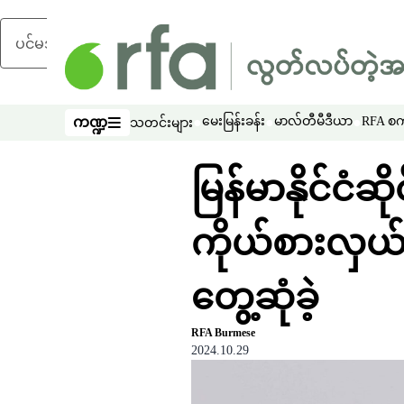
ပင်မအကြောင်းအရာသို့ ကျော်ရန်
ကဏ္ဍ
မေးမြန်းခန်း
မာလ်တီမီဒီယာ
RFA စကာ
သတင်းများ
ကဏ္ဍ
မြန်မာနိုင်ငံ
ကိုယ်စားလှယ် 
တွေ့ဆုံခဲ့
RFA Burmese
2024.10.29