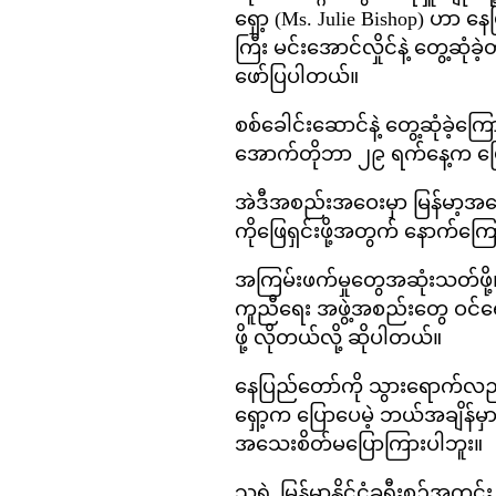
ရှော့ (Ms. Julie Bishop) ဟာ န
ကြီး မင်းအောင်လှိုင်နဲ့ တွေ့ဆ
ဖော်ပြပါတယ်။
စစ်ခေါင်းဆောင်နဲ့ တွေ့ဆုံခဲ
အောက်တိုဘာ ၂၉ ရက်နေ့က ပြော
အဲဒီအစည်းအဝေးမှာ မြန်မာ့အ
ကိုဖြေရှင်းဖို့အတွက် နောက်ကြ
အကြမ်းဖက်မှုတွေအဆုံးသတ်ဖို့၊ တာ
ကူညီရေး အဖွဲ့အစည်းတွေ ဝင်ရော
ဖို့ လိုတယ်လို့ ဆိုပါတယ်။
နေပြည်တော်ကို သွားရောက်လည်ပတ
ရှော့က ပြောပေမဲ့ ဘယ်အချိန်မှာ
အသေးစိတ်မပြောကြားပါဘူး။
သူ့ရဲ့ မြန်မာနိုင်ငံခရီးစဉ်အတွ