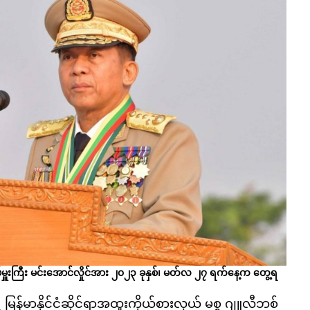
မှူးကြီး မင်းအောင်လှိုင်အား ၂၀၂၃ ခုနှစ်၊ မတ်လ ၂၇ ရက်နေ့က တွေ့ရ
 မြန်မာနိုင်ငံဆိုင်ရာအထူးကိုယ်စားလှယ် မစ္စ ဂျူလီဘစ်