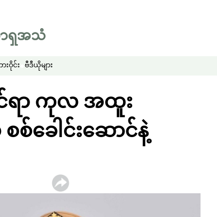
းဝိုင်း
ဗီဒီယိုများ
ဆိုင်ရာ ကုလ အထူး
စစ်ခေါင်းဆောင်နဲ့