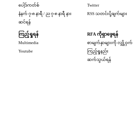
Opens in new window
ပေါ့ဒ်ကတ်စ်
Twitter
နံနက် ၇-၈ နာရီ / ည ၇-၈ နာရီ နား
RSS သတင်းပို့ချက်များ
Opens in new window
ဆင်ရန်
ကြည့်ရှုရန်
RFA ကိုရှာဖွေရန်
Multimedia
စာမျက်နှာများကို လျှို့ဝှက်
w
Opens in new window
Youtube
ကြည့်ရှုနည်း
w
ဆက်သွယ်ရန်
dow
w