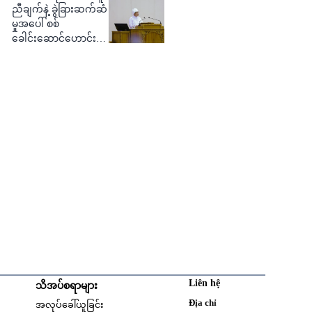
ညီချက်နဲ့ ခွဲခြားဆက်ဆံ
မှုအပေါ် စစ်
ခေါင်းဆောင်ဟောင်း
ဝေဖန်
Liên hệ
သိအပ်စရာများ
w
Opens in new window
Địa chỉ
အလုပ်ခေါ်ယူခြင်း