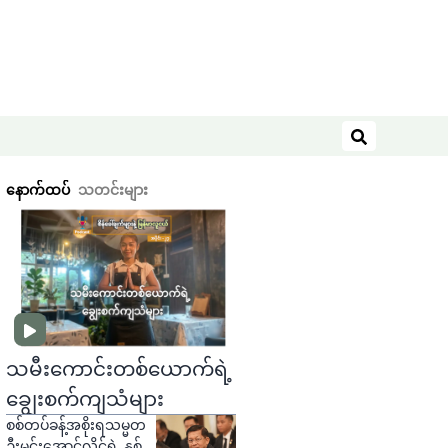
ရှာဖွေရန်
နောက်ထပ်
သတင်းများ
သမီးကောင်းတစ်ယောက်ရဲ့
ချွေးစက်ကျသံများ
စစ်တပ်ခန့်အစိုးရသမ္မတ
ဦးမင်းအောင်လှိုင်ရဲ့ နှစ်