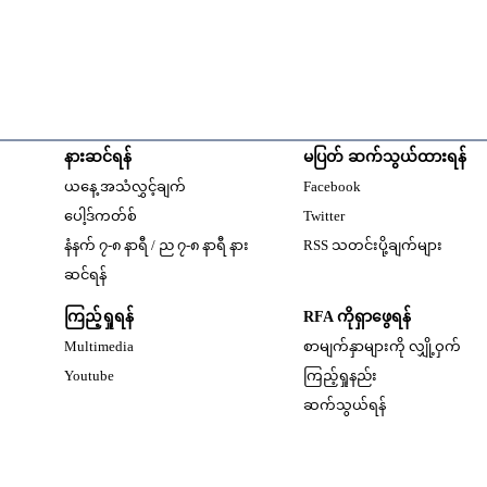
နားဆင်ရန်
မပြတ် ဆက်သွယ်ထားရန်
Opens in new windo
ယနေ့ အသံလွှင့်ချက်
Facebook
Opens in new window
ပေါ့ဒ်ကတ်စ်
Twitter
နံနက် ၇-၈ နာရီ / ည ၇-၈ နာရီ နား
RSS သတင်းပို့ချက်များ
Opens in new window
ဆင်ရန်
ကြည့်ရှုရန်
RFA ကိုရှာဖွေရန်
Multimedia
စာမျက်နှာများကို လျှို့ဝှက်
w
Opens in new window
Youtube
ကြည့်ရှုနည်း
w
ဆက်သွယ်ရန်
dow
w