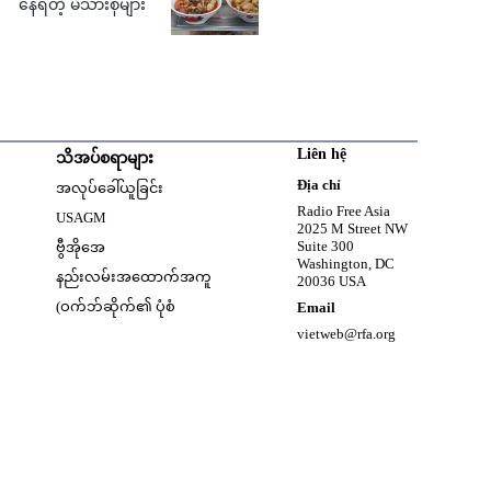
နေရတဲ့ မိသားစုများ
Liên hệ
သိအပ်စရာများ
w
Opens in new window
Địa chỉ
အလုပ်ခေါ်ယူခြင်း
Opens in new window
Radio Free Asia
USAGM
2025 M Street NW
Opens in new window
Suite 300
ဗွီအိုအေ
Washington, DC
နည်းလမ်းအထောက်အကူ
20036 USA
(ဝက်ဘ်ဆိုက်၏ ပုံစံ
Email
vietweb@rfa.org