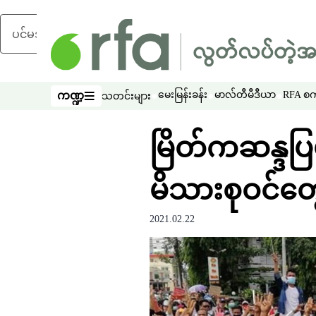
ပင်မအကြောင်းအရာသို့ ကျော်ရန်
ကဏ္ဍ
မေးမြန်းခန်း
မာလ်တီမီဒီယာ
RFA စကာ
သတင်းများ
ကဏ္ဍ
မြိတ်ကဆန္ဒပြပ
မိသားစုဝင်တွ
2021.02.22