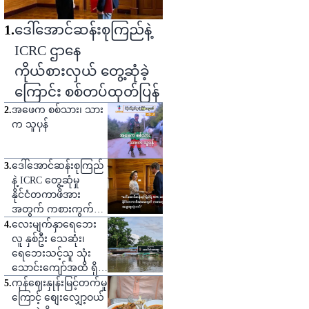
1
.
ဒေါ်အောင်ဆန်းစုကြည်နဲ့
ICRC ဌာနေ
ကိုယ်စားလှယ် တွေ့ဆုံခဲ့
ကြောင်း စစ်တပ်ထုတ်ပြန်
2
.
အဖေက စစ်သား၊ သား
က သူပုန်
3
.
ဒေါ်အောင်ဆန်းစုကြည်
နဲ့ ICRC တွေ့ဆုံမှု
နိုင်ငံတကာဖိအား
အတွက် ကစားကွက်
တစ်ခုဟု သုံးသပ်
4
.
လေးမျက်နှာရေဘေး
လူ နှစ်ဦး သေဆုံး၊
ရေဘေးသင့်သူ သုံး
သောင်းကျော်အထိ ရှိ
လာ
5
.
ကုန်ဈေးနှုန်းမြင့်တက်မှု
ကြောင့် စျေးလျှော့ဝယ်