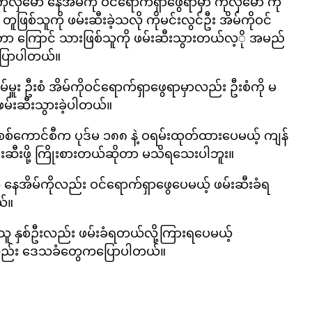
ိုလှမော် နေအိမ်ကို ဝင်ရောက်ရှာဖွေရာမှာ ကိုလှမော် ကို
 တူဖြစ်သူကို ဖမ်းဆီးခဲ့သလို ကိုမင်းလွင်ဦး အိမ်ကိုဝင်
့တာ ကြောင် သားဖြစ်သူကို ဖမ်းဆီးသွားတယ်လ့ို အမည်
ပြောပါတယ်။
ူး ဦးစံ အိမ်ကိုဝင်ရောက်ရှာဖွေရာမှာလည်း ဦးစံကို မ
ဖမ်းဆီးသွားခဲ့ပါတယ်။
စ်ကောင်စီက ပုဒ်မ ၁၈၈ နဲ့ ဝရမ်းထုတ်ထားပေမယ့် ကျန်
်းဆီးဖို့ ကြိုးစားတယ်ဆိုတာ မသိရသေးပါဘူး။
ို နေအိမ်ကိုလည်း ဝင်ရောက်ရှာဖွေပေမယ့် ဖမ်းဆီးခံရ
ယ်။
ေသူ နှစ်ဦးလည်း ဖမ်းခံရတယ်လို့ကြားရပေမယ့်
့လည်း ဒေသခံတွေကပြောပါတယ်။