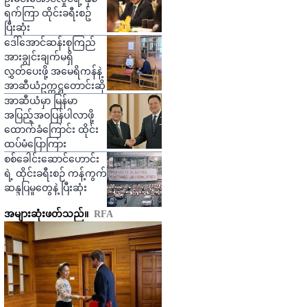
ရက်ကြာ ထိုင်းခရီးစဥ်
ပြီးဆုံး
ဒေါ်အောင်ဆန်းစုကြည်
အားချွင်းချက်မရှိ
လွှတ်ပေးဖို့ အမေရိကန်နဲ့
အာဆီယံဥက္ကဋ္ဌတောင်းဆို
အာဆီယံမှာ မြန်မာ
အပြည့်အဝပြန်ပါလာဖို့
ထောက်ခံကြောင်း ထိုင်း
ထပ်မံပြောကြား
စစ်ခေါင်းဆောင်ဟောင်း
ရဲ့ ထိုင်းခရီးစဉ် ကန့်ကွက်
ဆန္ဒပြမှုတွေနဲ့ ပြီးဆုံး
အများဆုံးဖတ်သည်။
RFA