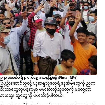
 ၂၀၂၁ ဖေဖော်ဝါရီ ၉ ရက်နေ့က ဆန္ဒပြခဲ့စဉ်
(Photo: RFA)
ာ ဆန္ဒပြပွဲဦးဆောင်သူလို့ ယူဆရသူတွေရဲ့နေအိမ်တွေကို ညက
းဆီးတာတွေလုပ်ခဲ့ရာမှာ ဖမ်းဆီးလိုသူတွေကို မတွေ့တာ
၊ သားတွေ၊ တူတွေကို ဖမ်းဆီးခဲ့ပါတယ်။