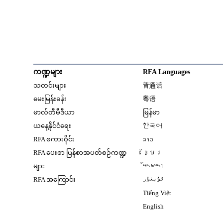
ကဏ္ဍများ
RFA Languages
Opens in new window
သတင်းများ
普通话
Opens in new window
မေးမြန်းခန်း
粤语
Opens in new window
မာလ်တီမီဒီယာ
မြန်မာ
Opens in new window
ယနေ့နိုင်ငံရေး
한국어
Opens in new window
RFA စကားဝိုင်း
ລາວ
Opens in new window
RFA ပေးစာ ပြန်စာအပတ်စဉ်ကဏ္ဍ
ខ្មែរ
Opens in new windo
များ
བོད་སྐད།
Opens in new windo
RFA အကြောင်း
ئۇيغۇر
Opens in new win
Tiếng Việt
Opens in new windo
English