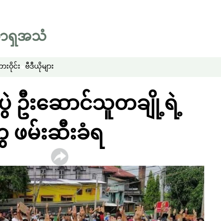
းဝိုင်း
ဗီဒီယိုများ
ွဲ ဦးဆောင်သူတချို့ရဲ့
ေ ဖမ်းဆီးခံရ