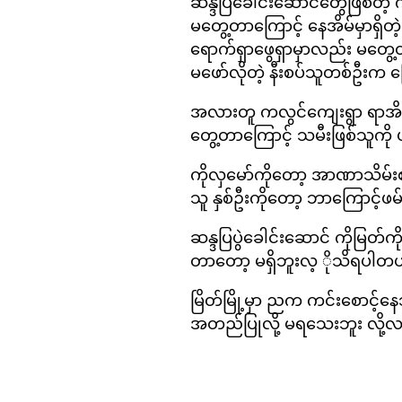
ဆန္ဒပြခေါင်းဆောင်တွေဖြစ်တဲ့ က
မတွေ့တာကြောင့် နေအိမ်မှာရှိတဲ့
ရောက်ရှာဖွေရှာမှာလည်း မတွေ
မဖော်လိုတဲ့ နီးစပ်သူတစ်ဦးက 
အလားတူ ကလွင်ကျေးရွာ ရာအိမ်မှ
တွေ့တာကြောင့် သမီးဖြစ်သူကို 
ကိုလှမော်ကိုတော့ အာဏာသိမ်းစ
သူ နှစ်ဦးကိုတော့ ဘာကြောင့်ဖမ
ဆန္ဒပြပွဲခေါင်းဆောင် ကိုမြတ်က
တာတော့ မရှိဘူးလ့ ိုသိရပါတ
မြိတ်မြို့မှာ ညက ကင်းစောင့်န
အတည်ပြုလို့ မရသေးဘူး လို