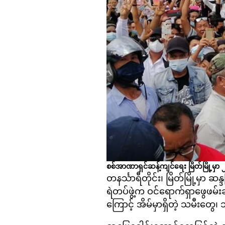
စစ်အာဏာရှင်ဆန့်ကျင်ရေး မြိတ်မြို့မှာ
တနင်္သာရီတိုင်း၊ မြိတ်မြို့မှ
ရဲတပ်ဖွဲ့က ဝင်ရောက်ရှာဖွေဖမ်
ကြောင့် အိမ်မှာရှိတဲ့ သမီးတွေ