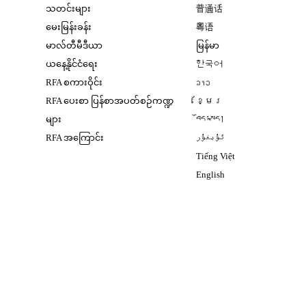
Opens in new window
သတင်းများ
普通话
Opens in new window
မေးမြန်းခန်း
粤语
Opens in new window
မာလ်တီမီဒီယာ
မြန်မာ
Opens in new window
ယနေ့နိုင်ငံရေး
한국어
Opens in new window
RFA စကားဝိုင်း
ລາວ
Opens in new window
RFA ပေးစာ ပြန်စာအပတ်စဉ်ကဏ္ဍ
ខ្មែរ
Opens in new windo
များ
བོད་སྐད།
Opens in new windo
RFA အကြောင်း
ئۇيغۇر
Opens in new win
Tiếng Việt
Opens in new windo
English