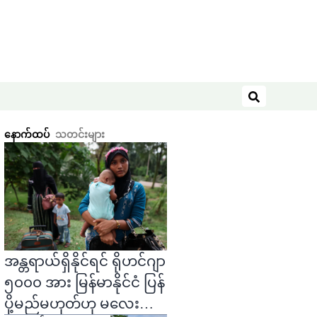
ရှာဖွေရန်
နောက်ထပ်
သတင်းများ
အန္တရာယ်ရှိနိုင်ရင် ရိုဟင်ဂျာ
၅၀၀၀ အား မြန်မာနိုင်ငံ ပြန်
ပို့မည်မဟုတ်ဟု မလေးရှား