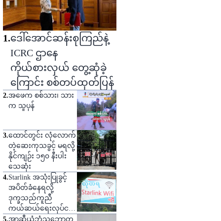
1
.
ဒေါ်အောင်ဆန်းစုကြည်နဲ့
ICRC ဌာနေ
ကိုယ်စားလှယ် တွေ့ဆုံခဲ့
ကြောင်း စစ်တပ်ထုတ်ပြန်
2
.
အဖေက စစ်သား၊ သား
က သူပုန်
3
.
ထောင်တွင်း လုံလောက်
တဲ့ဆေးကုသခွင့် မရလို့
နိုင်ကျဉ်း ၁၅၀ နီးပါး
သေဆုံး
4
.
Starlink အသုံးပြုခွင့်
အပိတ်ခံနေရလို့
ဒုက္ခသည်ကူညီ
ကယ်ဆယ်ရေးလုပ်ငန်း
တွေ ထိခိုက်နိုင်
5
.
အာဆီယံဘုံသဘောတူ