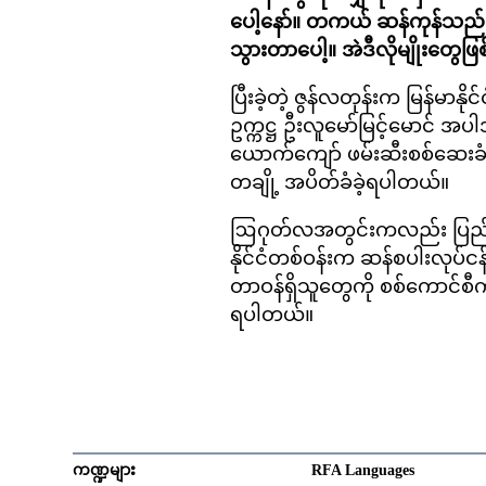
ပေါ့နော်။ တကယ် ဆန်ကုန်သည်က
သွားတာပေါ့။ အဲဒီလိုမျိုးတွေ
ပြီးခဲ့တဲ့ ဇွန်လတုန်းက မြန်မာနိ
ဥက္ကဋ္ဌ ဦးလူမော်မြင့်မောင် အပါ
ယောက်ကျော် ဖမ်းဆီးစစ်ဆေးခံခဲ
တချို့ အပိတ်ခံခဲ့ရပါတယ်။
ဩဂုတ်လအတွင်းကလည်း ပြည်တွင
နိုင်ငံတစ်ဝန်းက ဆန်စပါးလုပ်ငန
တာဝန်ရှိသူတွေကို စစ်ကောင်စီ
ရပါတယ်။
ကဏ္ဍများ
RFA Languages