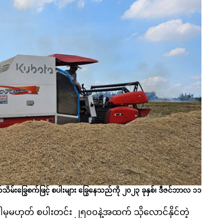
ိတ်သိမ်းခြွေစက်ဖြင့် စပါးများ ခြွေနေသည်ကို ၂၀၂၃ ခုနှစ်၊ ဒီဇင်ဘာလ ၁၁
ါမှမဟုတ် စပါးတင်း ၂၅၀၀နဲ့အထက် သိုလောင်နိုင်တဲ့