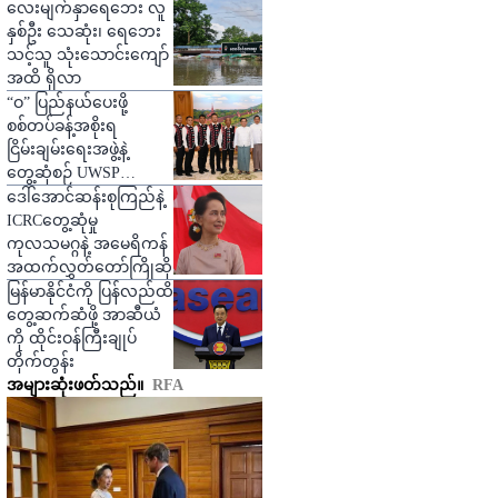
ပြော
လေးမျက်နှာရေဘေး လူ
နှစ်ဦး သေဆုံး၊ ရေဘေး
သင့်သူ သုံးသောင်းကျော်
အထိ ရှိလာ
“ဝ” ပြည်နယ်ပေးဖို့
စစ်တပ်ခန့်အစိုးရ
ငြိမ်းချမ်းရေးအဖွဲ့နဲ့
တွေ့ဆုံစဉ် UWSP
တောင်းဆို
ဒေါ်အောင်ဆန်းစုကြည်နဲ့
ICRCတွေ့ဆုံမှု
ကုလသမဂ္ဂနဲ့ အမေရိကန်
အထက်လွှတ်တော်ကြိုဆို
မြန်မာနိုင်ငံကို ပြန်လည်ထိ
တွေ့ဆက်ဆံဖို့ အာဆီယံ
ကို ထိုင်းဝန်ကြီးချုပ်
တိုက်တွန်း
အများဆုံးဖတ်သည်။
RFA