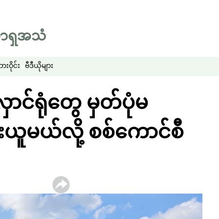
းဝိုင်း
ဗီဒီယိုများ
ာင်ရုံတွေ မှတ်ပုံမ
ယူမယ်လို့ စစ်ကောင်စီ