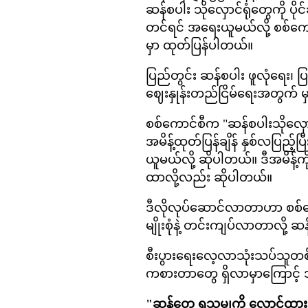
ဆန်စပါး သိုလှောင်ရုံတွေကို ပိုင
တင်ရင် အရေးယူမယ်လို့ စစ်ကေ
မှာ ထုတ်ပြန်ပါတယ်။
ပြည်တွင်း ဆန်စပါး ဖူလုံရေး၊ ပ
ဈေးနှုန်းတည်ငြိမ်ရေးအတွက် မ
စစ်ကောင်စီက "ဆန်စပါးသိုလှောင်ရ
အမိန့်ထုတ်ပြန်ချိန် နှစ်လပြည့်ပ
ယူမယ်လို့ ဆိုပါတယ်။ ဒီအမိ
ထာလို့လည်း ဆိုပါတယ်။
ဒီလိုလုပ်ဆောင်လာတာဟာ စစ်ကေ
မျိုးစုံနဲ့ တင်းကျပ်လာတာလို
စီးပွားရေးလေ့လာသုံးသပ်သူတစ
ကစားတာတွေ ရှိလာမှာကြောင့်
"ဆန်တွေ ရသမျှကို လှောင်ထား