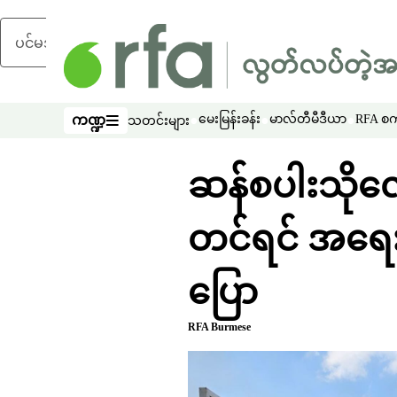
ပင်မအကြောင်းအရာသို့ ကျော်ရန်
ကဏ္ဍ
မေးမြန်းခန်း
မာလ်တီမီဒီယာ
RFA စကာ
သတင်းများ
ကဏ္ဍ
ဆန်စပါးသိုလှေ
တင်ရင် အရေး
ပြော
RFA Burmese