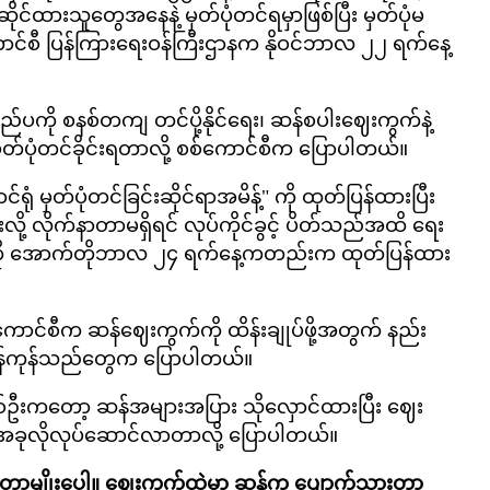
်ဆိုင်ထားသူတွေအနေနဲ့ မှတ်ပုံတင်ရမှာဖြစ်ပြီး မှတ်ပုံမ
ာင်စီ ပြန်ကြားရေးဝန်ကြီးဌာနက နိုဝင်ဘာလ ၂၂ ရက်နေ့
ြည်ပကို စနစ်တကျ တင်ပို့နိုင်ရေး၊ ဆန်စပါးဈေးကွက်နဲ့
ှတ်ပုံတင်ခိုင်းရတာလို့ စစ်ကောင်စီက ပြောပါတယ်။
ုံ မှတ်ပုံတင်ခြင်းဆိုင်ရာအမိန့်" ကို ထုတ်ပြန်ထားပြီး
ြီးလို့ လိုက်နာတာမရှိရင် လုပ်ကိုင်ခွင့် ပိတ်သည်အထိ ရေး
န့်ကို အောက်တိုဘာလ ၂၄ ရက်နေ့ကတည်းက ထုတ်ပြန်ထား
ာင်စီက ဆန်ဈေးကွက်ကို ထိန်းချုပ်ဖို့အတွက် နည်း
့ ဆန်ကုန်သည်တွေက ပြောပါတယ်။
်ဦးကတော့ ဆန်အများအပြား သိုလှောင်ထားပြီး ဈေး
 အခုလိုလုပ်ဆောင်လာတာလို့ ပြောပါတယ်။
တာမျိုးပေါ့။ ဈေးကွက်ထဲမှာ ဆန်က ပျောက်သွားတာ