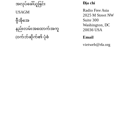
w
Opens in new window
Địa chỉ
အလုပ်ခေါ်ယူခြင်း
Opens in new window
Radio Free Asia
USAGM
2025 M Street NW
Opens in new window
Suite 300
ဗွီအိုအေ
Washington, DC
နည်းလမ်းအထောက်အကူ
20036 USA
(ဝက်ဘ်ဆိုက်၏ ပုံစံ
Email
vietweb@rfa.org