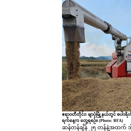
ဧရာဝတီတိုင်း၊ ဖျာပုံမြို့နယ်တွင် စပါးရ
ရက်နေ့က တွေ့ရစဉ်။
(Photo: RFA)
ဆန်တန်ချိန် ၂၅ တန်နဲ့အထက် ဒ