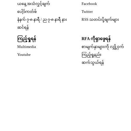
Opens in new windo
ယနေ့ အသံလွှင့်ချက်
Facebook
Opens in new window
ပေါ့ဒ်ကတ်စ်
Twitter
နံနက် ၇-၈ နာရီ / ည ၇-၈ နာရီ နား
RSS သတင်းပို့ချက်များ
Opens in new window
ဆင်ရန်
ကြည့်ရှုရန်
RFA ကိုရှာဖွေရန်
Multimedia
စာမျက်နှာများကို လျှို့ဝှက်
w
Opens in new window
Youtube
ကြည့်ရှုနည်း
w
ဆက်သွယ်ရန်
dow
w