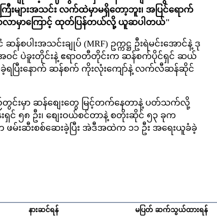
ြီးများအသင်း လက်ထဲမှာမရှိတော့ဘူး၊ အပြင်ရောက်
ဖြစ်လာမှာကြောင့် ထုတ်ပြန်တယ်လို့ ယူဆပါတယ်"
ုင်ငံ ဆန်စပါးအသင်းချုပ် (MRF) ဥက္ကဋ္ဌ ဦးရဲမင်းအောင်နဲ့ ဒု
အဝင် ပဲခူးတိုင်းနဲ့ ဧရာဝတီတိုင်းက ဆန်စက်ပိုင်ရှင် ဆယ်
့ရပြီးနောက် ဆန်စက် ကိုးလုံးကျော်နဲ့ လက်လီဆန်ဆိုင်
်းမှာ ဆန်စျေးတွေ မြင့်တက်နေတာနဲ့ ပတ်သက်လို့
်းရှင် ၅၈ ဦး၊ စျေးဝယ်စင်တာနဲ့ စတိုးဆိုင် ၅၃ ခုက
က ဖမ်းဆီးစစ်ဆေးခဲ့ပြီး အဲဒီအထဲက ၁၁ ဦး အရေးယူခံခဲ့
နားဆင်ရန်
မပြတ် ဆက်သွယ်ထားရန်