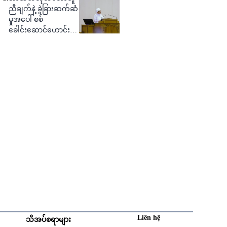
ညီချက်နဲ့ ခွဲခြားဆက်ဆံ
မှုအပေါ် စစ်
ခေါင်းဆောင်ဟောင်း
ဝေဖန်
Liên hệ
သိအပ်စရာများ