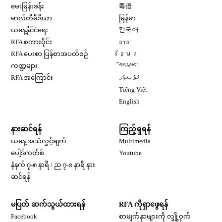
Opens in new window
မေးမြန်းခန်း
粤语
Opens in new window
မာလ်တီမီဒီယာ
မြန်မာ
Opens in new window
ယနေ့နိုင်ငံရေး
한국어
Opens in new window
RFA စကားဝိုင်း
ລາວ
Opens in new window
RFA ပေးစာ ပြန်စာအပတ်စဉ်
ខ្មែរ
Opens in new window
ကဏ္ဍများ
བོད་སྐད།
Opens in new window
RFA အကြောင်း
ئۇيغۇر
Opens in new window
Tiếng Việt
Opens in new window
English
နားဆင်ရန်
ကြည့်ရှုရန်
ယနေ့ အသံလွှင့်ချက်
Multimedia
Opens in new window
ပေါ့ဒ်ကတ်စ်
Youtube
နံနက် ၇-၈ နာရီ / ည ၇-၈ နာရီ နား
Opens in new window
ဆင်ရန်
မပြတ် ဆက်သွယ်ထားရန်
RFA ကိုရှာဖွေရန်
Opens in new window
Facebook
စာမျက်နှာများကို လျှို့ဝှက်