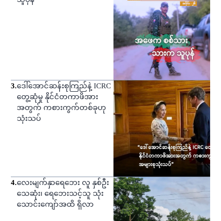
3
.
ဒေါ်အောင်ဆန်းစုကြည်နဲ့ ICRC
တွေ့ဆုံမှု နိုင်ငံတကာဖိအား
အတွက် ကစားကွက်တစ်ခုဟု
သုံးသပ်
4
.
လေးမျက်နှာရေဘေး လူ နှစ်ဦး
သေဆုံး၊ ရေဘေးသင့်သူ သုံး
သောင်းကျော်အထိ ရှိလာ