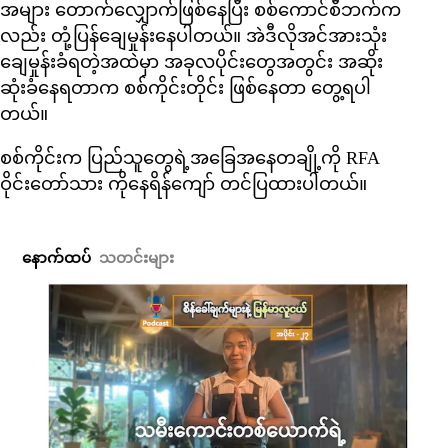
အများ တောက်လျှောက်ဖြစ်နေပြီး စစ်ကောင်စီဘက်က
လည်း တုံ့ပြန်ချေမှုန်းနေပါတယ်။ အဲဒီလိုအင်အားသုံး
ချေမှုန်းခံရတဲ့အထဲမှာ အခုလပိုင်းတွေအတွင်း အဆိုး
ဆုံးခံနေရတာက စစ်ကိုင်းတိုင်း ဖြစ်နေတာ တွေ့ရပါ
တယ်။
စစ်ကိုင်းက ပြည်သူတွေရဲ့အခြေအနေတချို့ကို RFA
ဝိုင်းတော်သား ကိုနေရိန်ကျော် တင်ပြထားပါတယ်။
နောက်ထပ်
သတင်းများ