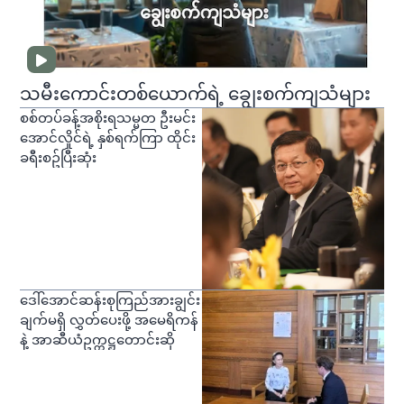
သမီးကောင်းတစ်ယောက်ရဲ့ ချွေးစက်ကျသံများ
စစ်တပ်ခန့်အစိုးရသမ္မတ ဦးမင်း
အောင်လှိုင်ရဲ့ နှစ်ရက်ကြာ ထိုင်း
ခရီးစဥ်ပြီးဆုံး
ဒေါ်အောင်ဆန်းစုကြည်အားချွင်း
ချက်မရှိ လွှတ်ပေးဖို့ အမေရိကန်
နဲ့ အာဆီယံဥက္ကဋ္ဌတောင်းဆို