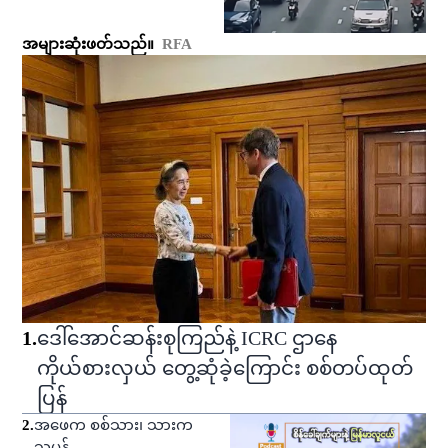
အများဆုံးဖတ်သည်။
RFA
1
.
ဒေါ်အောင်ဆန်းစုကြည်နဲ့ ICRC ဌာနေ
ကိုယ်စားလှယ် တွေ့ဆုံခဲ့ကြောင်း စစ်တပ်ထုတ်
ပြန်
2
.
အဖေက စစ်သား၊ သားက
သူပုန်