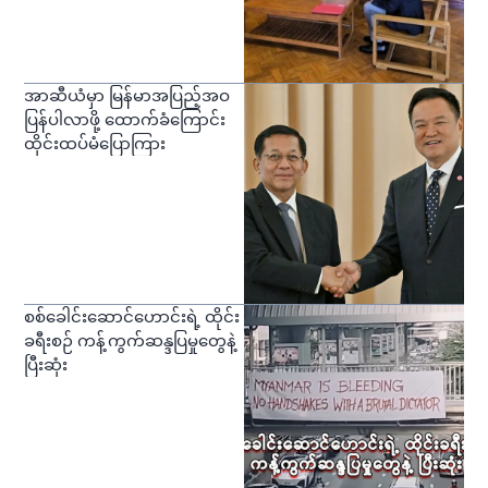
အာဆီယံမှာ မြန်မာအပြည့်အဝ
ပြန်ပါလာဖို့ ထောက်ခံကြောင်း
ထိုင်းထပ်မံပြောကြား
စစ်ခေါင်းဆောင်ဟောင်းရဲ့ ထိုင်း
ခရီးစဉ် ကန့်ကွက်ဆန္ဒပြမှုတွေနဲ့
ပြီးဆုံး