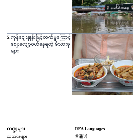
5
.
ကုန်ဈေးနှုန်းမြင့်တက်မှုကြောင့်
စျေးလျှော့ဝယ်နေရတဲ့ မိသားစု
များ
ကဏ္ဍများ
RFA Languages
Opens in new window
သတင်းများ
普通话