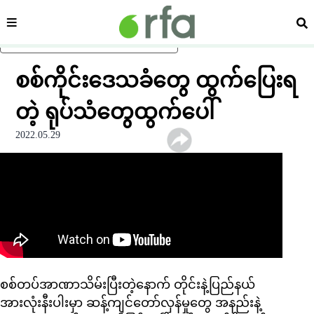
ကဏ္ဍ
ရှာ
ပင်မအကြောင်းအရာသို့ ကျော်ရန်
စစ်ကိုင်းဒေသခံတွေ ထွက်ပြေးရ
တဲ့ ရုပ်သံတွေထွက်ပေါ်
2022.05.29
စစ်တပ်အာဏာသိမ်းပြီးတဲ့နောက် တိုင်းနဲ့ပြည်နယ်
အားလုံးနီးပါးမှာ ဆန့်ကျင်တော်လှန်မှုတွေ အနည်းနဲ့