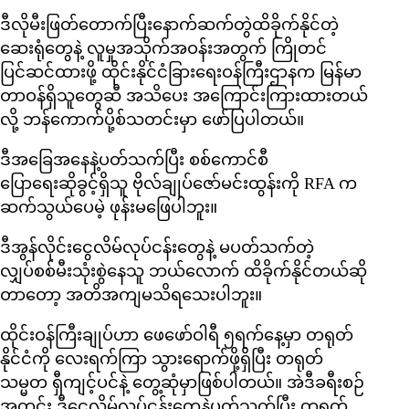
ဒီလိုမီးဖြတ်တောက်ပြီးနောက်ဆက်တွဲထိခိုက်နိုင်တဲ့
ဆေးရုံတွေနဲ့ လူမှုအသိုက်အဝန်းအတွက် ကြိုတင်
ပြင်ဆင်ထားဖို့ ထိုင်းနိုင်ငံခြားရေးဝန်ကြီးဌာနက မြန်မာ
တာဝန်ရှိသူတွေဆီ အသိပေး အကြောင်းကြားထားတယ်
လို့ ဘန်ကောက်ပို့စ်သတင်းမှာ ဖော်ပြပါတယ်။
ဒီအခြေအနေနဲ့ပတ်သက်ပြီး စစ်ကောင်စီ
ပြောရေးဆိုခွင့်ရှိသူ ဗိုလ်ချုပ်ဇော်မင်းထွန်းကို RFA က
ဆက်သွယ်ပေမဲ့ ဖုန်းမဖြေပါဘူး။
ဒီအွန်လိုင်းငွေလိမ်လုပ်ငန်းတွေနဲ့ မပတ်သက်တဲ့
လျှပ်စစ်မီးသုံးစွဲနေသူ ဘယ်လောက် ထိခိုက်နိုင်တယ်ဆို
တာတော့ အတိအကျမသိရသေးပါဘူး။
ထိုင်းဝန်ကြီးချုပ်ဟာ ဖေဖော်ဝါရီ ၅ရက်နေ့မှာ တရုတ်
နိုင်ငံကို လေးရက်ကြာ သွားရောက်ဖို့ရှိပြီး တရုတ်
သမ္မတ ရှီကျင့်ပင်နဲ့ တွေ့ဆုံမှာဖြစ်ပါတယ်။ အဲဒီခရီးစဉ်
အတွင်း ဒီငွေလိမ်လုပ်ငန်းတွေနဲ့ပတ်သက်ပြီး တရုတ်