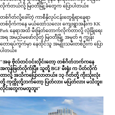
လိုက်တယ်လို့ မြဝတီမြို့ခံတွေက ပြောပါတယ်။
တစ်ဂိတ်လို့ခေါ်တဲ့ ကာစီနိုလုပ်ငန်းတွေရှိရာနေရာ
တစ်ဝိုက်ကနေ မယ်ထော်သလေး ကျေးရွာအနီးက KK
Park နေရာအထိ မီးဖြတ်တောက်လိုက်တာလို့ လုံခြုံရေး
အရ အမည်မဖော်လိုတဲ့ မြဝတီမြို့ အမှတ် ၅ ကျွန်း
တောရပ်ကွက်မှာ နေထိုင်သူ အမျိုးသမီးတစ်ဦးက ပြော
ပါတယ်။
"အခု ဗိုလ်တင်ဝင်းလိုင်းတော့ တစ်ဂိတ်ဘက်ကနေ
အကုန်ဖြတ်လိုက်ပြီ။ သူတို့ BGF မီးရုံး က ပိတ်လိုက်
တာလို့ အသိကပြောလာတယ်။ ၁၃ ဂိတ်တို့ ကိုးသုံးလုံး
တို့ ကုက္ကိုတို့ဘက်တော့ ပြတ်လား မပြတ်လား မသိဘူး၊
လိုင်းတွေကမတူဘူး"