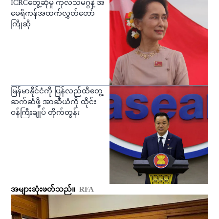
ICRCတွေ့ဆုံမှု ကုလသမဂ္ဂနဲ့ အ
မေရိကန်အထက်လွှတ်တော်
ကြိုဆို
မြန်မာနိုင်ငံကို ပြန်လည်ထိတွေ့
ဆက်ဆံဖို့ အာဆီယံကို ထိုင်း
ဝန်ကြီးချုပ် တိုက်တွန်း
အများဆုံးဖတ်သည်။
RFA