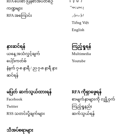
RFA ပေးစာ ပြန်စာအပတ်စဉ်
ខ្មែរ
Opens in new window
ကဏ္ဍများ
བོད་སྐད།
Opens in new window
RFA အကြောင်း
ئۇيغۇر
Opens in new window
Tiếng Việt
Opens in new window
English
နားဆင်ရန်
ကြည့်ရှုရန်
ယနေ့ အသံလွှင့်ချက်
Multimedia
Opens in new window
ပေါ့ဒ်ကတ်စ်
Youtube
နံနက် ၇-၈ နာရီ / ည ၇-၈ နာရီ နား
Opens in new window
ဆင်ရန်
မပြတ် ဆက်သွယ်ထားရန်
RFA ကိုရှာဖွေရန်
Opens in new window
Facebook
စာမျက်နှာများကို လျှို့ဝှက်
Opens in new window
Twitter
ကြည့်ရှုနည်း
RSS သတင်းပို့ချက်များ
ဆက်သွယ်ရန်
သိအပ်စရာများ