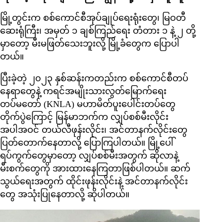
မြို့တွင်းက စစ်ကောင်စီအုပ်ချုပ်ရေးရုံးတွေ၊ မြဝတီ
ဆေးရုံကြီး၊ အမှတ် ၁ ချစ်ကြည်ရေး တံတား ၁ နဲ့ ၂ တို့
မှာတော့ မီးမဖြတ်သေးဘူးလို့ မြို့ခံတွေက ပြောပါ
တယ်။
ပြီးခဲ့တဲ့ ၂၀၂၃ နှစ်ဆန်းကတည်းက စစ်ကောင်စီတပ်
နေရာတွေနဲ့ ကရင်အမျိုးသားလွတ်မြောက်ရေး
တပ်မတော် (KNLA) မဟာမိတ်ပူးပေါင်းတပ်တွေ
တိုက်ပွဲကြောင့် မြန်မာဘက်က လျှပ်စစ်မီးလိုင်း
အပါအဝင် တယ်လီဖုန်းလိုင်း၊ အင်တာနက်လိုင်းတွေ
ပြတ်တောက်နေတာလို့ ပြောကြပါတယ်။ မြို့ပေါ်
ရပ်ကွက်တွေမှာတော့ လျှပ်စစ်မီးအတွက် ဆိုလာနဲ့
မီးစက်တွေကို အားထားနေကြတာဖြစ်ပါတယ်။ ဆက်
သွယ်ရေးအတွက် ထိုင်းဖုန်းလိုင်းနဲ့ အင်တာနက်လိုင်း
တွေ အသုံးပြုနေတာလို့ ဆိုပါတယ်။