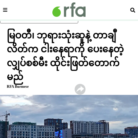
ကဏ္ဍ
ရှာ
ပင်မအကြောင်းအရာသို့ ကျော်ရန်
မြဝတီ၊ ဘုရားသုံးဆူနဲ့ တာချီ
လိတ်က ငါးနေရာကို ပေးနေတဲ့
လျှပ်စစ်မီး ထိုင်းဖြတ်တောက်
မည်
RFA Burmese