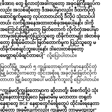
(ဖိအား) တွေ ရှိလာတဲ့အခါကျတော့ အခုဝန်ကြီးချုပ်က
လည်း အသစ်ဆိုတော့ ဒီအပေါ်မှာလည်း ဒီထက်ပိုတဲ့
ဆောင်ရွက်မှုတွေ လုပ်လာတယ်လို့ ဒီလိုပဲ သုံးသပ်ပါ
တယ်၊ လက်ရှိအနေအထားတစ်ခုအရပေါ့နော်၊ ဒါကို
အကြောင်းပြုပြီးတော့ ဖြတ်တောက် လိုက်တဲ့အပေါ်မှာ
ဘာမှအပြစ်မရှိတဲ့ပြည်သူတွေ ထိခိုက်တာမျိုး အဲတစ်ခု
တော့ စိုးရိမ်မိတယ်၊ ဖြတ်တောက်မှုက ပြည်သူတွေ မ
ထိခိုက်စေချင်ဘူးပေါ့နော်၊ ဒါလေးတစ်ခုတော့
မေတ္တာရပ်ခံချင်တာပေါ့"
လို့ပြောပါတယ်။
မြဝတီမြို့ အမှတ် ၅ ကျွန်းတောရပ်ကွက်မှာနေထိုင်တဲ့
မြို့ခံတစ်ဦးကတော့ ထိုင်းအစိုးရ အခုလိုမီးဖြတ်လိုက်
တာဟာ မြို့ခံတွေအပေါ် မထိခိုက်ဘူးလို့ ပြောပါတယ်။
“ကျွန်မတို့ကျွန်းတောမှာက ဆိုလာတို့၊ မီးစက်တို့ပဲ သုံး
ပြီးနေတာကြာပြီလေ မြန်မာမီးမှ မလာတာ၊ တရုတ်
နေရာတွေ BGF နေရာတွေဂိမ်းရုံတွေပဲ ထိုင်းမီးရနေတာ
ဆိုတော့ အခုမီးပျက်လည်း ကျွန်မတို့ ဘာမှမထူးဘူး”