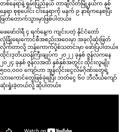
တစ်နေရာနဲ့ ရှမ်းပြည်နယ် တာချီလိတ်မြို့နယ်က နှစ်
နေရာ စုစုပေါင်း ငါးနေရာကို မနက် ၉ နာရီကနေစပြီး
ဖြတ်တောက်သွားမှာဖြစ်ပါတယ်။
ဖေဖော်ဝါရီ ၄ ရက်နေ့က ကျင်းပတဲ့ နိုင်ငံတော်
လုံခြုံရေးကောင်စီအစည်းအဝေးမှာ အခုလိုဆုံးဖြတ်
လိုက်တာလို့ ဘန်ကောက်ပို့စ်သတင်းမှာ ဖော်ပြပါတယ်။
ထိုင်းဒုတိယဝန်ကြီးချုပ်က ၂၀၂၂ ခုနှစ် ဇွန်လကနေ
၂၀၂၄ ခုနှစ် ဇွန်လအထိ နှစ်နှစ်အတွင်း ထိုင်းလူမျိုး
၅၀၀,၀၀၀ ကျော်ဟာ အွန်လိုင်းငွေလိမ်ဂိုဏ်းတွေရဲ့
သားကောင်တွေဖြစ်ခဲ့ရပြီး ဘတ်ငွေ ၆၀ ဘီလီယံကျော်
ဆုံးရှုံးခဲ့တယ်လို့ ဆိုပါတယ်။