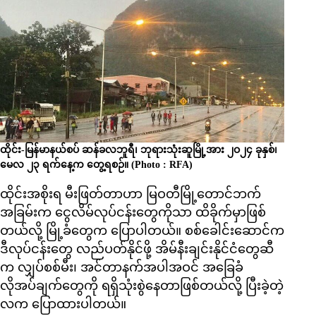
ထိုင်း-မြန်မာနယ်စပ် ဆန်ခလဘူရီ၊ ဘုရားသုံးဆူမြို့အား ၂ဝ၂၄ ခုနှစ်၊
မေလ ၂၃ ရက်နေ့က တွေ့ရစဉ်။ (Photo : RFA)
ထိုင်းအစိုးရ မီးဖြတ်တာဟာ မြဝတီမြို့တောင်ဘက်
အခြမ်းက ငွေလိမ်လုပ်ငန်းတွေကိုသာ ထိခိုက်မှာဖြစ်
တယ်လို့ မြို့ခံတွေက ပြောပါတယ်။ စစ်ခေါင်းဆောင်က
ဒီလုပ်ငန်းတွေ လည်ပတ်နိုင်ဖို့ အိမ်နီးချင်းနိုင်ငံတွေဆီ
က လျှပ်စစ်မီး၊ အင်တာနက်အပါအဝင် အခြေခံ
လိုအပ်ချက်တွေကို ရရှိသုံးစွဲနေတာဖြစ်တယ်လို့ ပြီးခဲ့တဲ့
လက ပြောထားပါတယ်။