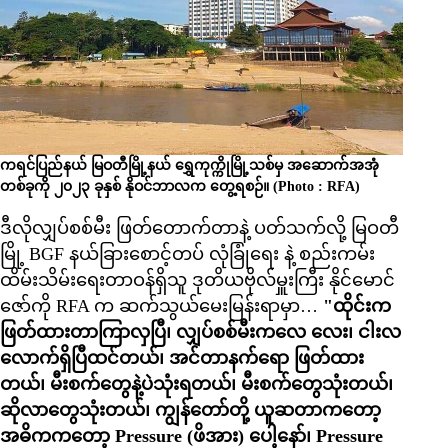
ကရင်ပြည်နယ် မြဝတီမြို့နယ် ရွှေကုက္ကိုမြို့သစ်မှ အဆောက်အအုံ
တစ်ခုကို ၂၀၂၃ ခုနှစ် နိုဝင်ဘာလက တွေ့ရစဉ်။ (Photo : RFA)
ဒီလိုလျှပ်စစ်မီး ဖြတ်တောက်တာနဲ့ ပတ်သက်လို့ မြဝတီ
မြို့ BGF နယ်ခြားစောင့်တပ် လုံခြုံရေး နဲ့ စည်းကမ်း
ထိမ်းသိမ်းရေးတာဝန်ရှိသူ ဒုတိယဗိုလ်မှူးကြီး နိုင်မောင်
ဇော်ကို RFA က ဆက်သွယ်မေးမြန်းရာမှာ…
"ထိုင်းက
ဖြတ်ထားတာကြာလှပြီ၊ လျှပ်စစ်မီးကလေ လေး၊ ငါးလ
လောက်ရှိပြီထင်တယ်၊ အင်တာနက်ရော ဖြတ်ထား
တယ်၊ မီးစက်တွေနဲ့ပဲသုံးရတယ်၊ မီးစက်တွေသုံးတယ်၊
ဆိုလာတွေသုံးတယ်၊ ကျွန်တော်တို့ ယူဆတာကတော့
အဓိကကတော့ Pressure (ဖိအား) ပေါ့နော်၊ Pressure