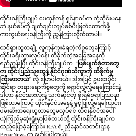
ထိုင်းဝန်ကြီးချုပ် ပေထုန်တန် ရှင်နာဝပ်က တုံ့ဆိုင်းမနေ
ဘဲ နယ်စပ်ကို ချက်ချင်းလျှပ်စစ်မီးဖြတ်တောက်ဖို့
ကာကွယ်ရေးဝန်ကြီးကို ညွှန်ကြားလိုက်တာပါ။
ထင်ရှားသူတချို့ လူကုန်ကူးခံရတဲ့ကိစ္စတွေကြောင့်
ထိုင်းခရီးသွားလုပ်ငန်း ထိခိုက်တဲ့အခြေအနေကို
ရည်ညွှန်းပြီး ထိုင်းဝန်ကြီးချုပ်က.."
ဖြစ်ပျက်ခဲ့တာတွေ
က ထိုင်းပြည်သူတွေနဲ့ နိုင်ငံဂုဏ်သိက္ခာကို ထိခိုက်မှု
ကြီးမားတယ်
" လို့ ပြောပါတယ်။ ဒါ့အပြင် ဥပဒေပိုင်း
ဆိုင်ရာ တရားရေးကိစ္စတွေကို ရှောင်လွှဲလို့မရကြောင်းနဲ့
ဒါဟာ နိုင်ငံအားလုံးနဲ့ သက်ဆိုင်တဲ့ စိုးရိမ်စရာပြဿနာ
ဖြစ်တာကြောင့် ထိုင်းနိုင်ငံအနေနဲ့ ခွင့်ပြုလို့မရကြောင်း၊
ဖမ်းဆီးအရေးယူတာတွေမလုပ်ရင် ထိုင်းနိုင်ငံအပေါ်
ယုံကြည်မှုဆုံးရှုံးမှာဖြစ်တယ်လို့ ထိုင်းဝန်ကြီးချုပ်က
ထည့်ပြောခဲ့ကြောင်း RFA ရဲ့ ညီနောင်သတင်းဌာန
BenarNews က ဖော်ပြပါတယ်။