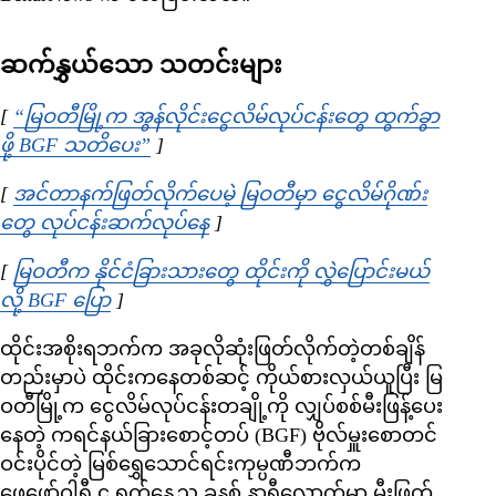
ဆက်နွှယ်သော သတင်းများ
[
“မြဝတီမြို့က အွန်လိုင်းငွေလိမ်လုပ်ငန်းတွေ ထွက်ခွာ
ဖို့ BGF သတိပေး”
Opens in new window
]
[
အင်တာနက်ဖြတ်လိုက်ပေမဲ့ မြဝတီမှာ ငွေလိမ်ဂိုဏ်း
တွေ လုပ်ငန်းဆက်လုပ်နေ
Opens in new window
]
[
မြဝတီက နိုင်ငံခြားသားတွေ ထိုင်းကို လွှဲပြောင်းမယ်
လို့ BGF ပြော
Opens in new window
]
ထိုင်းအစိုးရဘက်က အခုလိုဆုံးဖြတ်လိုက်တဲ့တစ်ချိန်
တည်းမှာပဲ ထိုင်းကနေတစ်ဆင့် ကိုယ်စားလှယ်ယူပြီး မြ
ဝတီမြို့က ငွေလိမ်လုပ်ငန်းတချို့ကို လျှပ်စစ်မီးဖြန့်ပေး
နေတဲ့ ကရင်နယ်ခြားစောင့်တပ် (BGF) ဗိုလ်မှူးစောတင်
ဝင်းပိုင်တဲ့ မြစ်ရွှေသောင်ရင်းကုမ္ပဏီဘက်က
ဖေဖော်ဝါရီ ၄ ရက်နေ့ည ခုနစ် နာရီလောက်မှာ မီးဖြတ်