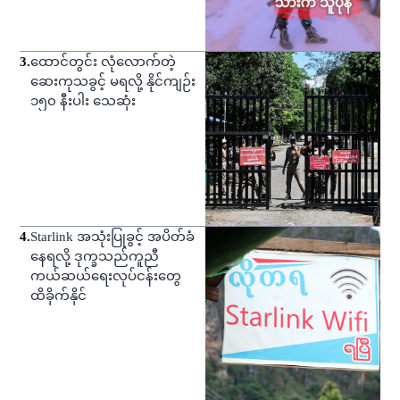
3
.
ထောင်တွင်း လုံလောက်တဲ့
ဆေးကုသခွင့် မရလို့ နိုင်ကျဉ်း
၁၅၀ နီးပါး သေဆုံး
4
.
Starlink အသုံးပြုခွင့် အပိတ်ခံ
နေရလို့ ဒုက္ခသည်ကူညီ
ကယ်ဆယ်ရေးလုပ်ငန်းတွေ
ထိခိုက်နိုင်