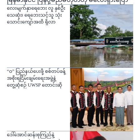
လေးမျက်နှာရေဘေး လူ နှစ်ဦး
သေဆုံး၊ ရေဘေးသင့်သူ သုံး
သောင်းကျော်အထိ ရှိလာ
“ဝ” ပြည်နယ်ပေးဖို့ စစ်တပ်ခန့်
အစိုးရငြိမ်းချမ်းရေးအဖွဲ့နဲ့
တွေ့ဆုံစဉ် UWSP တောင်းဆို
ဒေါ်အောင်ဆန်းစုကြည်နဲ့