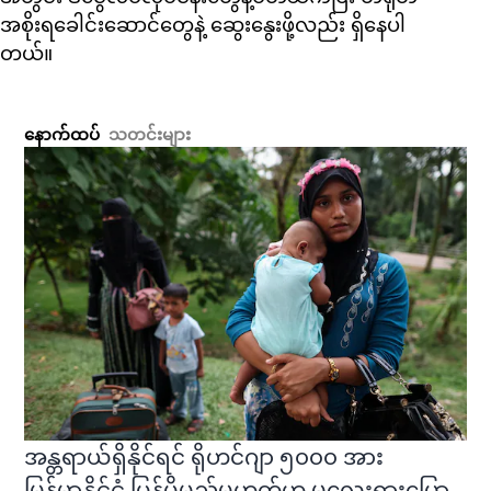
အစိုးရခေါင်းဆောင်တွေနဲ့ ဆွေးနွေးဖို့လည်း ရှိနေပါ
တယ်။
နောက်ထပ်
သတင်းများ
အန္တရာယ်ရှိနိုင်ရင် ရိုဟင်ဂျာ ၅၀၀၀ အား
မြန်မာနိုင်ငံ ပြန်ပို့မည်မဟုတ်ဟု မလေးရှားပြော