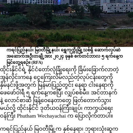
ကရင်ပြည်နယ်၊ မြဝတီမြို့နယ်၊ ရွှေကုက္ကိုမြို့သစ်ရှိ ဆောက်လုပ်ဆဲ
အဆောက်အဦးတချို့အား ၂ဝ၂၄ ခုနှစ် စက်တင်ဘာလ ၅ ရက်နေ့က
မြင်တွေ့ရစဉ်။
(RFA)
ထိုင်းနိုင်ငံရဲ့ နိုင်ငံတော်လုံခြုံရေးကို ခြိမ်းခြောက်လာတဲ့
အွန်လိုင်းကနေ ငွေကြေးလိမ်လည်တဲ့လုပ်ငန်းတွေကို
နှိမ်နင်းဖို့အတွက် မြန်မာပြည်တွင်း နေရာ ငါးနေရာကို
ဖေဖော်ဝါရီ ၅ ရက်နေ့ကစပြီး လျှပ်စစ်မီး၊ အင်တာနက်
နဲ့ လောင်စာဆီ ဖြန့်ဝေနေတာတွေ ဖြတ်တောက်သွား
မယ်လို့ ထိုင်းနိုင်ငံ ဒုတိယဝန်ကြီးချုပ်၊ ကာကွယ်ရေး
ဝန်ကြီး Phutham Wechayachai က ပြောလိုက်တာပါ။
ကရင်ပြည်နယ် မြဝတီမြို့က နှစ်နေရာ၊ ဘုရားသုံးဆူက