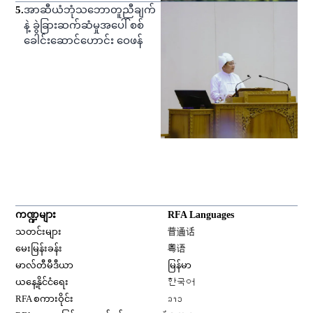
5
.
အာဆီယံဘုံသဘောတူညီချက်
နဲ့ ခွဲခြားဆက်ဆံမှုအပေါ် စစ်
ခေါင်းဆောင်ဟောင်း ဝေဖန်
ကဏ္ဍများ
RFA Languages
Opens in new window
သတင်းများ
普通话
Opens in new window
မေးမြန်းခန်း
粤语
Opens in new window
မာလ်တီမီဒီယာ
မြန်မာ
Opens in new window
ယနေ့နိုင်ငံရေး
한국어
Opens in new window
RFA စကားဝိုင်း
ລາວ
Opens in new window