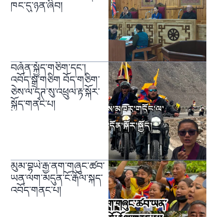
ཁང་དུ་ཉན་ཞིབ།
བཞོན་སྐྱོད་གཅིག་དང་།
འབོད་སྒྲ་གཅིག བོད་གཅིག་
ཅེས་ལ་དྭཊ་སུ་འཕྲུལ་རྟ་སྐོར་
སྐྱོད་གནང་པ།
མུམ་བྷཡེ་རྒྱ་ནག་གཞུང་ཚབ་
ཡན་ལག་མདུན་ངོ་རྒོལ་སྐད་
འབོད་གནང་པ།