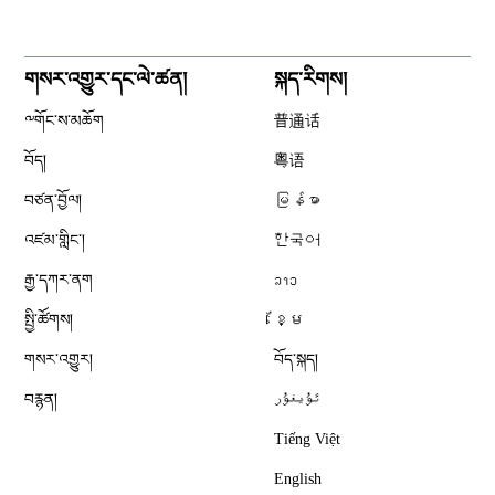
གསར་འགྱུར་དང་ལེ་ཚན།
སྐད་རིགས།
༸གོང་ས་མཆོག
普通话
བོད།
粤语
བཙན་བྱོལ།
မြန်မာ
འཛམ་གླིང༌།
한국어
རྒྱ་དཀར་ནག
ລາວ
སྤྱི་ཚོགས།
ខ្មែ
གསར་འགྱུར།
བོད་སྐད།
བརྙན།
ئۇيغۇر
Tiếng Việt
English