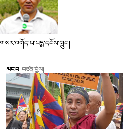
གསར་འགོད་པ་པདྨ་དངོས་གྲུབ།
མང་བ
བཙན་བྱོལ།