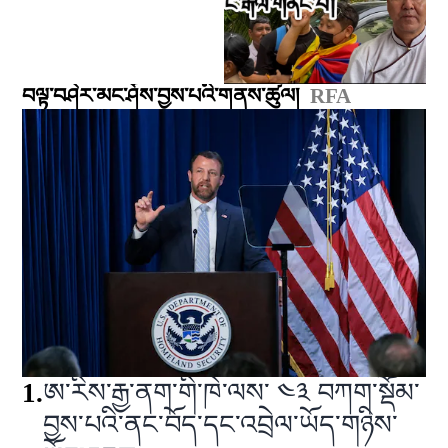
བལྟ་བཤེར་མང་ཤོས་བྱས་པའི་གནས་ཚུལ།
RFA
1
.
ཨ་རིས་རྒྱ་ནག་གི་ཁེ་ལས་ ༤༣ བཀག་སྡོམ་
བྱས་པའི་ནང་བོད་དང་འབྲེལ་ཡོད་གཉིས་