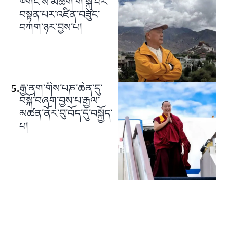
༧གོང་ས་མཆོག་གི་སྐུ་པར་
བསྟན་པར་འཛིན་བཟུང་
བཀག་ཉར་བྱས་པ།
5
.
རྒྱ་ནག་གིས་པཎ་ཆེན་དུ་
བསྐོ་བཞག་བྱས་པ་རྒྱལ་
མཚན་ནོར་བུ་བོད་དུ་བསྐྱོད་
པ།