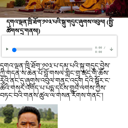
དགའ་ལྡན་ཁྲི་ཐོག་༡༠༣་པའི་སྐུ་གདུང་ཞུགས་འབུལ།
(སྤྱི་
ཚོགས་དྲ་གནས།)
0:00
/
0:00
དགའ་ལྡན་ཁྲི་ཐོག་༡༠༣་པ་དམ་པའི་སྐུ་གདུང་བྱེས་
ཀྱི་གདན་ས་ཆེན་པོ་བློ་གསལ་གླིང་གྲྭ་ཚང་གི་ཆོས་
རྭའི་ནང་དུ་ཞུགས་འབུལ་གནང་འདུག དེའི་སྐོར་ང་
ཚོའི་གསར་འགོད་པ་པདྨ་དངོས་གྲུབ་ལགས་ཀྱིས་
བཏང་བའི་གནས་ཚུལ་ལ་གསན་རོགས་གནང་།