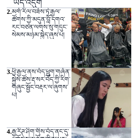
ཡོད་འདུག
2
.
མགོ་རིལ་བཟོས་ཏེ་རྒྱལ་
ཚོགས་ཀྱི་མདུན་བློ་དགའ་
རང་བཙན་ལགས་སུ་གདུང་
སེམས་མཉམ་སྐྱེད་ཞུས་པ།
3
.
ཕྱི་རྒྱལ་ནས་བོད་ཕྲུག་གཞོན་
སྐྱེས་ཚོས་རྡ་སར་བོད་ཀྱི་རིག་
གཞུང་སྦྱོང་བརྡར་ལ་ཞུགས་
པ།
4
.
རྒྱ་རིཊ་ཤིག་གིས་བོད་ནང་དུ་