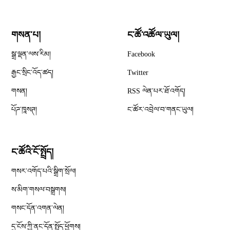
གསན་པ།
ང་ཚོ་འཚོལ་ཡུལ།
Opens in new window
སྒྲ་ལྡན་ལས་རིམ།
Facebook
Opens in new window
རྒྱང་སྲིང་འོད་ཚད།
Twitter
Opens in new window
གསན།
RSS ལེན་པར་ཐོ་འགོད།
པོཌ་ཁཱསཊ།
ང་ཚོར་འབྲེལ་བ་གནང་ཡུལ།
ང་ཚོའི་ངོ་སྤྲོད།
གསར་འགོད་པའི་སྒྲིག་སྲོལ།
Opens in new window
ས་མིག་གསལ་བསྒྲགས།
གསང་དོན་འགན་ལེན།
དྲ་ངོས་ཀྱི་ནང་དོན་སྤྱོད་ཕྱོགས།