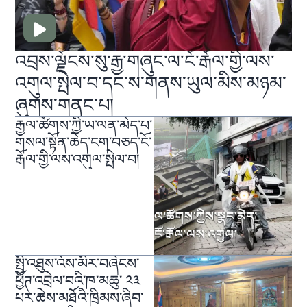
འབྲས་ལྗོངས་སུ་རྒྱ་གཞུང་ལ་ངོ་རྒོལ་གྱི་ལས་
འགུལ་སྤེལ་བ་དང་ས་གནས་ཡུལ་མིས་མཉམ་
ཞུགས་གནང་པ།
རྒྱལ་ཚོགས་ཀྱི་ཡ་ལན་མེད་པ་
གསལ་སྟོན་ཆེད་ངག་བཅད་ངོ་
རྒོལ་གྱི་ལས་འགུལ་སྤེལ་བ།
སྤྱི་འཐུས་འོས་མིར་བཞེངས་
ཕྱོཊ་འབྲེལ་བའི་ཁ་མཆུ་ ༢༣
པར་ཆེས་མཐོའི་ཁྲིམས་ཞིབ་