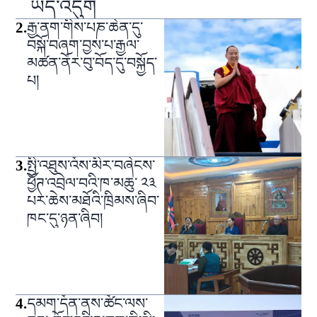
ཡོད་འདུག
2
.
རྒྱ་ནག་གིས་པཎ་ཆེན་དུ་
བསྐོ་བཞག་བྱས་པ་རྒྱལ་
མཚན་ནོར་བུ་བོད་དུ་བསྐྱོད་
པ།
3
.
སྤྱི་འཐུས་འོས་མིར་བཞེངས་
ཕྱོཊ་འབྲེལ་བའི་ཁ་མཆུ་ ༢༣
པར་ཆེས་མཐོའི་ཁྲིམས་ཞིབ་
ཁང་དུ་ཉན་ཞིབ།
4
.
དམག་དོན་ནས་ཚོང་ལས་