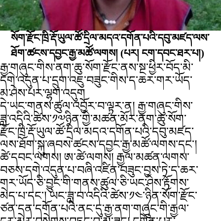
སོག་རྫོང་ཁྲི་རྡོ་ཡུལ་ཚོ་དྲིལ་མདའ་དགོན་པའི་དབུ་མཛད་ལས་
ཐོག་ཚངས་དབྱང་རྒྱ་མཚོ་ལགས།
(པར། ངག་དབང་ཐར་པ།)
རྒྱ་གཞུང་གིས་ནག་ཆུ་སོག་རྫོང་ནས་སྔ་ཕྱིར་བོད་མི་
དགེ་འདུན་པ་དྲུག་འཇུ་བཟུང་གིས་ད་ཆར་གར་ཡོད་
མ་ཤེས་པར་ལྷག་འདུག
དེ་ཡང་གནས་ཚུལ་འབྱོར་བ་ལྟར་ན། རྒྱ་གཞུང་གིས་
ཟླ་འདིའི་ཚེས་༡༧ཉིན་གྱི་མཚན་མོར་ནག་ཆུ་སོག་
རྫོང་ཁྲི་རྡོ་ཡུལ་ཚོ་དྲིལ་མདའ་དགོན་པའི་དབུ་མཛད་
ལས་ཐོག་སྐུ་ཞབས་ཚངས་དབྱང་རྒྱ་མཚོ་ལགས་དང་།
ཚེ་དབང་ལགས། ཨ་ཚེ་ལགས། རྒྱལ་མཚན་ལགས་
བཅས་དགེ་འདུན་པ་བཞི་འཛིན་བཟུང་བྱས་ཏེ་ད་ཆར་
གར་ཡོད་ཅི་བྱུང་གི་གནས་ཚུལ་ཅི་ཡང་ཤེས་རྟོགས་
མེད་པ་དང་། ཡང་ཟླ་བ་འདིའི་ཚེས་༡༤་ཉིན་སོག་རྫོང་
ཙན་དན་དགོན་པའི་ནང་དུ་རྒྱ་ནག་གཞུང་གི་རྒྱལ་