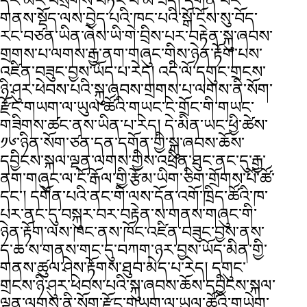
དར་མེར་བསྲེགས་བཏང་བ་མ་ཟད། དགོན་པར་
གནས་སྡོད་ལས་བྱེད་པའི་ཁང་པའི་སྒོ་ངོས་སུ་བོད་
རང་བཙན་ཡིན་ཞེས་ཡི་གེ་བྲིས་པར་བརྟེན་སྐུ་ཞབས་
གྲགས་པ་ལགས་རྒྱ་ནག་གཞུང་གིས་ཉེན་རྟོག་པས་
འཛིན་བཟུང་བྱས་ཡོད་པ་རེད། འདི་ལོ་དགུང་གྲངས་
ཉི་ཤུར་ཕེབས་པའི་སྐུ་ཞབས་གྲགས་པ་ལགས་ནི་སོག་
རྫོང་གཡག་ལ་ཡུལ་ཚོའི་གཡང་ངེ་གྲོང་གི་གཡང་
གཟིགས་ཚང་ནས་ཡིན་པ་རེད། དེ་མིན་ཡང་ཕྱི་ཚེས་
༡༦་ཉིན་སོག་ཙན་དན་དགོན་གྱི་སྐུ་ཞབས་ཆོས་
དབྱིངས་སྐལ་ལྡན་ལགས་གྱིས་འཕྲིན་ཐུང་ནང་དུ་རྒྱ་
ནག་གཞུང་ལ་ངོ་རྒོལ་གྱི་རྩོམ་ཡིག་ཅིག་གྲོགས་པོ་ཚོ་
དང་། དགོན་པའི་ནང་གི་ལས་དོན་འགོ་ཁྲིད་ཚོའི་ཁ་
པར་ནང་དུ་བསྐུར་བར་བརྟེན་ས་གནས་གཞུང་གི་
ཉེན་རྟོག་ལས་ཁང་ནས་ཁོང་འཛིན་བཟུང་བྱས་ནས་
ད་ཆ་ས་གནས་གང་དུ་བཀག་ཉར་བྱས་ཡོད་མིན་གྱི་
གནས་ཚུལ་ཤེས་རྟོགས་ཐུབ་མེད་པ་རེད། དགུང་
གྲངས་ཉི་ཤུར་ཕེབས་པའི་སྐུ་ཞབས་ཆོས་དབྱིངས་སྐལ་
ལྡན་ལགས་ནི་སོག་རྫོང་གཡག་ལ་ཡུལ་ཚོའི་གཡེག་