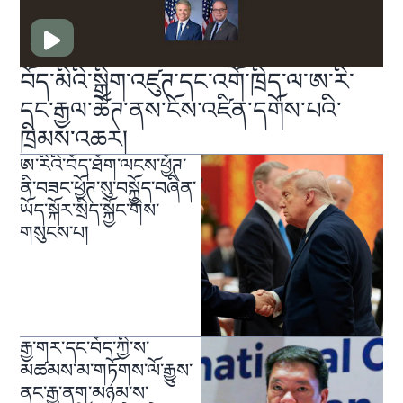
བོད་མིའི་སྒྲིག་འཛུཊ་དང་འགོ་ཁྲིད་ལ་ཨ་རི་
དང་རྒྱལ་ཚོཊ་ནས་ངོས་འཛིན་དགོས་པའི་
ཁྲིམས་འཆར།
ཨ་རིའི་བོད་ཐོག་ལངས་ཕྱོཊ་
ནི་བཟང་ཕྱོཊ་སུ་བསྐྱོད་བཞིན་
ཡོད་སྐོར་སྲིད་སྐྱོང་གིས་
གསུངས་པ།
རྒྱ་གར་དང་བོད་ཀྱི་ས་
མཚམས་མ་གཏོགས་ལོ་རྒྱུས་
ནང་རྒྱ་ནག་མཉམ་ས་