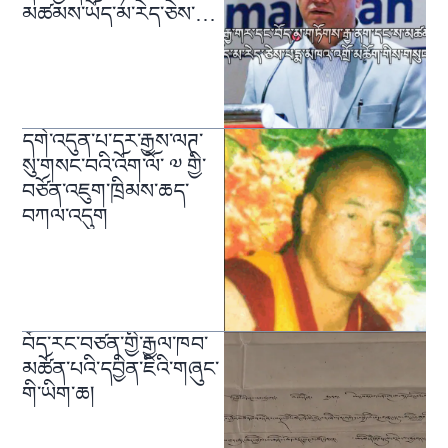
མཚམས་ཡོད་མ་རེད་ཅེས་
གསུངས་པ།
དགེ་འདུན་པ་དར་རྒྱས་ལཊ་
སུ་གསང་བའི་འོག་ལོ་ ༧ གྱི་
བཙོན་འཇུག་ཁྲིམས་ཆད་
བཀལ་འདུག
བོད་རང་བཙན་གྱི་རྒྱལ་ཁབ་
མཚོན་པའི་དབྱིན་ཇིའི་གཞུང་
གི་ཡིག་ཆ།