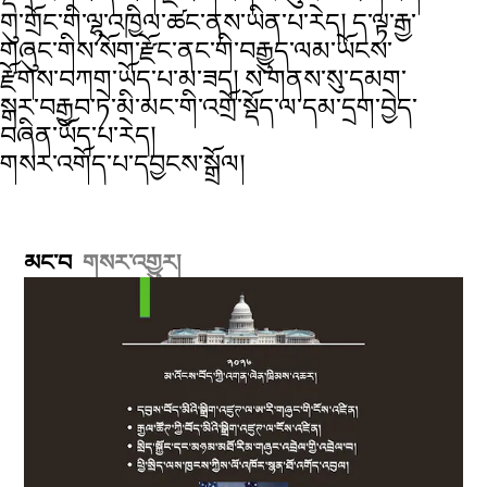
གུ་གྲོང་གི་ལྷ་འཁྱིལ་ཚང་ནས་ཡིན་པ་རེད། ད་ལྟ་རྒྱ་
གཞུང་གིས་སོག་རྫོང་ནང་གི་བརྒྱུད་ལམ་ཡོངས་
རྫོགས་བཀག་ཡོད་པ་མ་ཟད། ས་གནས་སུ་དམག་
སྒར་བརྒྱབ་ཏེ་མི་མང་གི་འགྲོ་སྡོད་ལ་དམ་དྲག་བྱེད་
བཞིན་ཡོད་པ་རེད།
གསར་འགོད་པ་དབྱངས་སྒྲོལ།
མང་བ
གསར་འགྱུར།