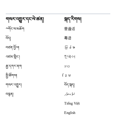
གསར་འགྱུར་དང་ལེ་ཚན།
སྐད་རིགས།
༸གོང་ས་མཆོག
普通话
བོད།
粤语
བཙན་བྱོལ།
မြန်မာ
འཛམ་གླིང༌།
한국어
རྒྱ་དཀར་ནག
ລາວ
སྤྱི་ཚོགས།
ខ្មែ
གསར་འགྱུར།
བོད་སྐད།
བརྙན།
ئۇيغۇر
Tiếng Việt
English