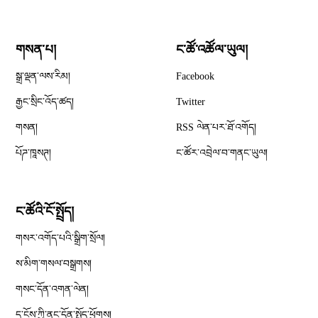
གསན་པ།
ང་ཚོ་འཚོལ་ཡུལ།
Opens in new window
སྒྲ་ལྡན་ལས་རིམ།
Facebook
Opens in new window
རྒྱང་སྲིང་འོད་ཚད།
Twitter
Opens in new window
གསན།
RSS ལེན་པར་ཐོ་འགོད།
པོཌ་ཁཱསཊ།
ང་ཚོར་འབྲེལ་བ་གནང་ཡུལ།
ང་ཚོའི་ངོ་སྤྲོད།
གསར་འགོད་པའི་སྒྲིག་སྲོལ།
Opens in new window
ས་མིག་གསལ་བསྒྲགས།
གསང་དོན་འགན་ལེན།
དྲ་ངོས་ཀྱི་ནང་དོན་སྤྱོད་ཕྱོགས།