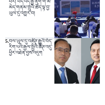
བར། བོད་འདི་རྒྱ་ནག་གི་མི་
མེད་གནམ་གྲུའི་ཚོད་ལྟ་བྱ་
ཡུལ་དུ་འགྱུར་བ།
5
.
བལ་ཡུལ་དུ་འཚོཊ་རྒྱུའི་བོད་
རིག་པའི་རྒྱལ་སྤྱིའི་ཚོཊ་འདུ་
ཕྱིར་འཐེན་བྱས་འདུག