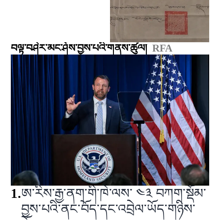
བལྟ་བཤེར་མང་ཤོས་བྱས་པའི་གནས་ཚུལ།
RFA
1
.
ཨ་རིས་རྒྱ་ནག་གི་ཁེ་ལས་ ༤༣ བཀག་སྡོམ་
བྱས་པའི་ནང་བོད་དང་འབྲེལ་ཡོད་གཉིས་