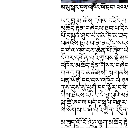
ས་ལུ་སྒར་དུས་འཁཽར་ཕོ་བྲང་། ༢༠
ཡང་བླ་མ་ཆོས་འཕེལ་བཟོད་པ་ལ
མཆོད་རྟེན་བཞེངས་ཐུབ་པ་དེ
པོ་བསྐྲུན་ཐུབ་པ་ཙམ་དུ་མ་ཟད
བཞེངས་ཐུབ་པ་ནི་ནང་པ་སངས
དུ་གལ་འགངས་ཆེན་པོ་ཞིག་ཡིན
དཀར་དགོན་པའི་སྐྱབས་རྗེ་མཁན
འཁོར་མཆོད་རྟེན་གསར་བཞེ
གནང་གྲུབ་མཚམས། ས་གནས་མ
ཕན་ཡོན་དང་དུས་འཁོར་ལ་ཉམ
ནས་དུས་སུ་ཕྱག་དང་སྐོར་བ་
གིས་ཐེངས་འདིར་དེ་ལྟ་བུའི
སྐུ་ཚེ་ཞབས་པད་བསྐལ་བརྒྱར
ལ་སོགས་པ་ཞི་བའི་སྨོན་འདུན
མ་ཟད་ལོ་ངོ་ཉི་ཤུ་ལྷག་མཆོད་