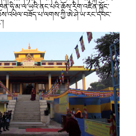
ན་ཧི་མ་ལ་ཡའི་ནང་པའི་ཆོས་རིག་འཛིན་སྐྱོང་
ོས་འཕེལ་བཟོད་པ་ལགས་ཀྱི་ཨེ་ཤེ་ཡ་རང་དབང་
་།