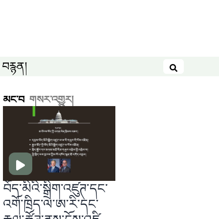
བརྙན།
བཤེར་འཚོལ
མང་བ
གསར་འགྱུར།
བོད་མིའི་སྒྲིག་འཛུཊ་དང་
འགོ་ཁྲིད་ལ་ཨ་རི་དང་