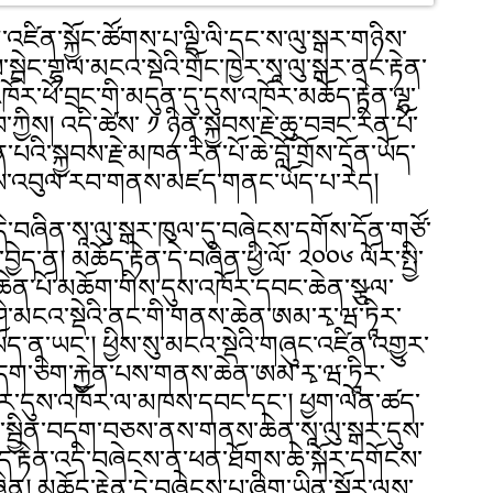
འཛིན་སྐྱོང་ཚོགས་པ་ལྡི་ལི་དང་ས་ལུ་སྒར་གཉིས་
་སྦེང་གྷལ་མངའ་སྡེའི་གྲོང་ཁྱེར་སཱ་ལུ་སྒར་ནང་རྟེན་
ཁོར་ཕོ་བྲང་གི་མདུན་དུ་དུས་འཁོར་མཆོད་རྟེན་ལྷ་
ས། འདི་ཚེས་ ༡ ཉིན་སྐྱབས་རྗེ་ཆུ་བཟང་རིན་པོ་
ི་སྐྱབས་རྗེ་མཁན་རིན་པོ་ཆེ་བློ་གྲོས་དོན་ཡོད་
ས་འབུལ་རབ་གནས་མཛད་གནང་ཡོད་པ་རེད།
དེ་བཞིན་སཱ་ལུ་སྒར་ཁུལ་དུ་བཞེངས་དགོས་དོན་གཙོ་
ེད་ན། མཆོད་རྟེན་དེ་བཞིན་ཕྱི་ལོ་ ༢༠༠༦ ལོར་སྤྱི་
ཆེན་པོ་མཆོག་གིས་དུས་འཁོར་དབང་ཆེན་སྩལ་
་ཤི་མངའ་སྡེའི་ནང་གི་གནས་ཆེན་ཨམ་རྭ་ཝ་ཏཱིར་
ཡོད་ན་ཡང་། ཕྱིས་སུ་མངའ་སྡེའི་གཞུང་འཛིན་འགྱུར་
ག་ཅིག་རྐྱེན་པས་གནས་ཆེན་ཨམ་རྭ་ཝ་ཏཱིར་
ཐར་དུས་འཁོར་ལ་མཁས་དབང་དང་། ཕྱག་ལེན་ཚད་
ལྡན་སྦྱིན་བདག་བཅས་ནས་གནས་ཆེན་སཱ་ལུ་སྒར་དུས་
ོད་རྟེན་འདི་བཞེངས་ན་ཕན་ཐོགས་ཆེ་སྐོར་དགོངས་
། མཆོད་རྟེན་དེ་བཞེངས་པ་ཞིག་ཡིན་སྐོར་ལས་