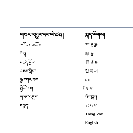
གསར་འགྱུར་དང་ལེ་ཚན།
སྐད་རིགས།
༸གོང་ས་མཆོག
普通话
བོད།
粤语
བཙན་བྱོལ།
မြန်မာ
འཛམ་གླིང༌།
한국어
རྒྱ་དཀར་ནག
ລາວ
སྤྱི་ཚོགས།
ខ្មែ
གསར་འགྱུར།
བོད་སྐད།
བརྙན།
ئۇيغۇر
Tiếng Việt
English