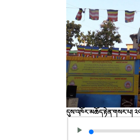
དུས་འཁོར་མཆོད་རྟེན་གསར་པ། 