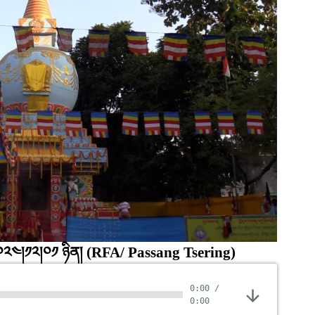
༢༠༢༤།༡༢།༠༡ ཉིན།
(RFA/ Passang Tsering)
0:00
/
0:00