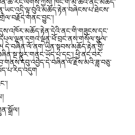
ཚེ་རིང་ལགས་ཀྱིས། ཁོང་གི་མི་ཚེའི་ནང་མཆོད་
ན་ཡང་འདི་ལྟ་བུའི་མཆོད་རྟེན་བཞེངས་པ་ཐེངས་
གྲེལ་བརྗོད་གནང་བྱུང་།
དུས་འཁོར་མཆོད་རྟེན་དེའི་ནང་གི་གཟུངས་དང་
ག་དཔལ་ལྡན་དགའ་ལྡན་ཕོ་བྲང་ནས་གསོལ་སྩལ་
༥ དེ་བཞིན་ལོ་ནག་ཡིན་སྟབས་མཆོད་རྟེན་གྱི་
ན་སྔ་སྣུར་གནང་ཡོད་པ་དང་། ཕྱི་ནང་བར་
གནས་དབུ་འབྱེད་དེ་བཞིན་ལོ་རྗེས་མའི་ཟླ་བཅུ་
ད་པ་རེད་འདུག
ང་།
ལ།
ུན་སྒྲོལ།