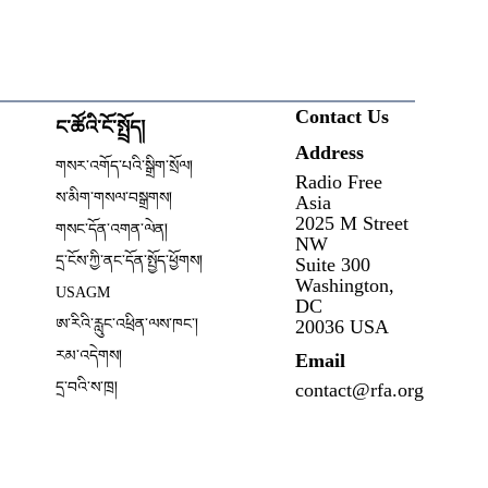
Contact Us
ང་ཚོའི་ངོ་སྤྲོད།
Address
ow
གསར་འགོད་པའི་སྒྲིག་སྲོལ།
Radio Free
Opens in new window
ས་མིག་གསལ་བསྒྲགས།
Asia
2025 M Street
གསང་དོན་འགན་ལེན།
NW
དྲ་ངོས་ཀྱི་ནང་དོན་སྤྱོད་ཕྱོགས།
Suite 300
Opens in new window
Washington,
USAGM
DC
Opens in new window
ཨ་རིའི་རླུང་འཕྲིན་ལས་ཁང༌།
20036 USA
རམ་འདེགས།
Email
དྲ་བའི་ས་ཁྲ།
contact@rfa.org