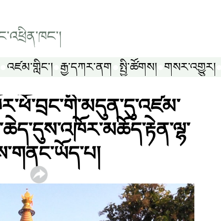
འཛམ་གླིང༌།
རྒྱ་དཀར་ནག
སྤྱི་ཚོགས།
གསར་འགྱུར།
ོར་ཕོ་བྲང་གི་མདུན་དུ་འཛམ་
་ཆེད་དུས་འཁོར་མཆོད་རྟེན་ལྷ་
་གནང་ཡོད་པ།