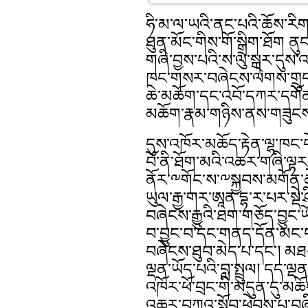
ཧི་མ་ལ་ཡའི་ནང་པའི་ཆོས་རིག་
ཐུན་མོང་གིས་གོ་སྒྲིག་ཐོག ནུབ
གཞི་བྱས་པའི་ས་ལུ་སྒར་དུས་འ
ཁང་གསར་བཞེངས་ལེགས་གྲུབ་ཀྱི
ཆེ་མཆོག་དང་འབོ་དཀར་དགོན་པའ
མཆོག་རྣམ་གཉིས་ནས་གཟུང
དུས་འཁོར་མཆོད་རྟེན་ལྷ་ཁང་
བོ་ནི་ཐོག་མའི་འཆར་གཞི་ལྟར་བྱ
ནོར་༸གོང་ས་༸སྐྱབས་མགོན་
ཡུལ་རྒྱ་གར་ཨཱན་དྷ་ར་པར་སྡེ
བཞེངས་རྒྱུའི་ཐག་གཅོད་བྱུང་
བ་བྱུང་བ་དང་གནད་དོན་མང་ད
བཞེངས་ཐུབ་མེད་པ་དང་། མ
ལྡན་ཡོད་པའི་བླ་སྤྲུལ། དད་
འཁོར་ཕོ་བྲང་གི་མདུན་དུ་མཆ
འཆར་བཀའ་སློབ་ཕེབས་པ་བཞིན