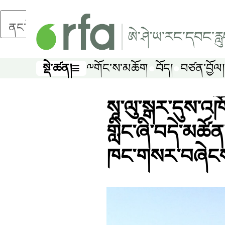
ནང་དོན་གཙོ་བོར་མཆོང་།
སྡེ་ཚན།
༸གོང་ས་མཆོག
བོད།
བཙན་བྱོལ།
སྡེ་ཚན།
སཱ་ལུ་སྒར་དུས་འཁ
གླིང་ཞི་བདེ་མཚོན
ཁང་གསར་བཞེངས