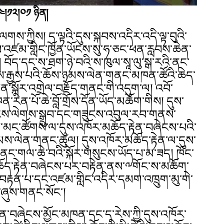
༢༤།༡༢།༠༡ ཉིན།
གས་ཀྱིས། ད་ལྟའི་དུས་སྐབས་འདིར་འདི་ལྟ་བུའི་
ས་འཛམ་གླིང་ཁྱོན་ཡོངས་སུ་ཧ་ཅང་ཕན་རླབས་ཆེན་
། བོད་དང་ས་ཐག་ཉེ་བའི་ས་ཁུལ་སཱ་ལུ་སྒ་རའི་ནང་
་རྒྱས་པའི་ཆོས་ཉམས་ལེན་གནང་མཁན་ཚོའི་ཆེད་
་སྐོར་འགྲེལ་བརྗོད་གནང་གི་འདུག་ལ། འབོ་
་རིན་པོ་ཆེ་བློ་གྲོས་དོན་ཡོད་མཆོག་གིས། དུས་
ངས་ལེགས་སྒྲུབ་དང་གཟུངས་འབུལ་རབ་གནས་
ང་ཚོགས་ལ་དུས་འཁོར་མཆོད་རྟེན་བཞེངས་པའི་
ས་ལེན་གནང་ཚུལ། དུས་འཁོར་མཆོད་རྟེན་ལ་དུས་
གནང་གལ་ཆེ་བའི་སྐོར་གསུངས་ཡོད་པ་མ་ཟད། ཁོང་
་མཆོད་རྟེན་བཞེངས་པར་བརྟེན་ནས་༸གོང་ས་མཆོག་
་བརྟན་པ་དང་འཛམ་གླིང་འདིར་དམག་འཁྲུག་མུ་གེ་
་ཞུས་གནང་སོང་།
རྟེན་བཞེངས་མྱོང་མཁན་དང་ད་རེས་ཀྱི་དུས་འཁོར་