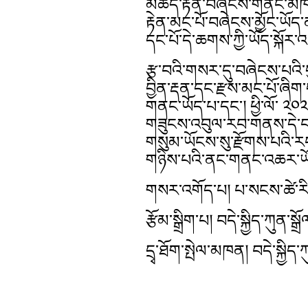
མཆོད་རྟེན་བཞེངས་གནང་མཁན་
རྟེན་མང་པོ་བཞེངས་མྱོང་ཡོད་
དང་པོ་དེ་ཆགས་ཀྱི་ཡོད་སྐོར་འ
རྩ་བའི་གསར་དུ་བཞེངས་པའི་
བྱིན་རྡན་དང་རྫས་མང་པོ་ཞི
གནང་ཡོད་པ་དང་། ཕྱི་ལོ་ ༢༠༢
གཟུངས་འབུལ་རབ་གནས་དེ་བཞི
གསུམ་ཡོངས་སུ་རྫོགས་པའི་རབ་
གཉིས་པའི་ནང་གནང་འཆར་ཡོ
གསར་འགོད་པ། པ་སངས་ཚེ་རི
རྩོམ་སྒྲིག་པ། བདེ་སྐྱིད་ཀུན་སྒྲོ
དྲྭ་ཐོག་སྤེལ་མཁན། བདེ་སྐྱིད་ཀ