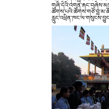
གཞི་དེའི་འགན་རྐང་བཞེས་མཁ
ཚོགས་པའི་ཚོགས་གཙོ་བླ་མ་ཆ
རླུང་འཕྲིན་ཁང་ལ་གསུངས་བྱུང