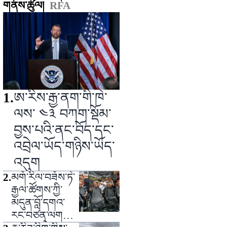
གནས་ཚུལ།
RFA
1
.
ཨ་རིས་རྒྱ་ནག་གི་ཁེ་
ལས་ ༤༣ བཀག་སྡོམ་
བྱས་པའི་ནང་བོད་དང་
འབྲེལ་ཡོད་གཉིས་ཡོད་
འདུག
2
.
མགོ་རིལ་བཟོས་ཏེ་
རྒྱལ་ཚོགས་ཀྱི་
མདུན་བློ་དགའ་
རང་བཙན་ལགས་