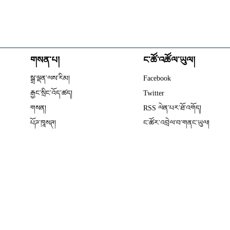
གསན་པ།
ང་ཚོ་འཚོལ་ཡུལ།
Opens in new wind
སྒྲ་ལྡན་ལས་རིམ།
Facebook
Opens in new window
རྒྱང་སྲིང་འོད་ཚད།
Twitter
Opens in new window
གསན།
RSS ལེན་པར་ཐོ་འགོད།
པོཌ་ཁཱསཊ།
ང་ཚོར་འབྲེལ་བ་གནང་ཡུལ།