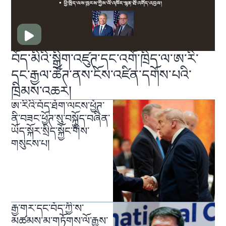
བོད་མིའི་སྒྲིག་འཛུཊ་དང་འགོ་ཁྲིད་ལ་ཨ་རི་
དང་རྒྱལ་ཚོཊ་ནས་ངོས་འཛིན་དགོས་པའི་
ཁྲིམས་འཆར།
ཨ་རིའི་བོད་ཐོག་ལངས་ཕྱོཊ་
ནི་བཟང་ཕྱོཊ་སུ་བསྐྱོད་བཞིན་
ཡོད་སྐོར་སྲིད་སྐྱོང་གིས་
གསུངས་པ།
རྒྱ་གར་དང་བོད་ཀྱི་ས་
མཚམས་མ་གཏོགས་ལོ་རྒྱུས་