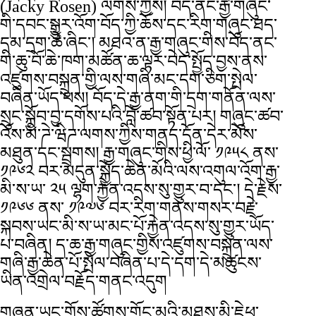
(Jacky Rosen) ལགས་ཀྱིས། བོད་ནང་རྒྱ་གཞུང་
གི་དབང་སྒྱུར་འོག་བོད་ཀྱི་ཆོས་དང་རིག་གཞུང་ཐད་
དམ་དྲག་ཆེ་ཞིང་། མཐའ་ན་རྒྱ་གཞུང་གིས་བོད་ནང་
གི་ཆུ་བོ་ཆེ་ཁག་མཚོན་ཆ་ལྟར་བེད་སྤྱོད་བྱས་ནས་
འཛུགས་བསྐྲུན་གྱི་ལས་གཞི་མང་དག་ཅིག་སྤེལ་
བཞིན་ཡོད་པས། བོད་དེ་རྒྱ་ནག་གི་དྲག་གནོན་ལས་
སྲུང་སྐྱོབ་བྱ་དགོས་པའི་བློ་ཚབ་སྟོན་པར། གཞུང་ཚབ་
འོས་མི་ཌེ་ཝིཌ་ལགས་ཀྱིས་གནད་དོན་དེར་མོས་
མཐུན་དང་སྦྲགས། རྒྱ་གཞུང་གིས་ཕྱི་ལོ་ ༡༩༥༨ ནས་
༡༩༦༢ བར་མདུན་སྐྱོད་ཆེན་མོའི་ལས་འགུལ་འོག་རྒྱ་
མི་ས་ཡ་ ༢༥ ལྷག་རྐྱེན་འདས་སུ་གྱུར་བ་དང་། དེ་རྗེས་
༡༩༦༦ ནས་ ༡༩༧༦ བར་རིག་གནས་གསར་བརྗེ་
སྐབས་ཡང་མི་ས་ཡ་མང་པོ་རྐྱེན་འདས་སུ་གྱུར་ཡོད་
པ་བཞིན། ད་ཆ་རྒྱ་གཞུང་གྱིས་འཛུགས་བསྐྲུན་ལས་
གཞི་རྒྱ་ཆེན་པོ་སྤེལ་བཞིན་པ་དེ་དག་དེ་མཚུངས་
ཡིན་འགྲེལ་བརྗོད་གནང་འདུག
གཞན་ཡང་གྲོས་ཚོགས་གོང་མའི་མཐུས་མི་ཇེཕ་