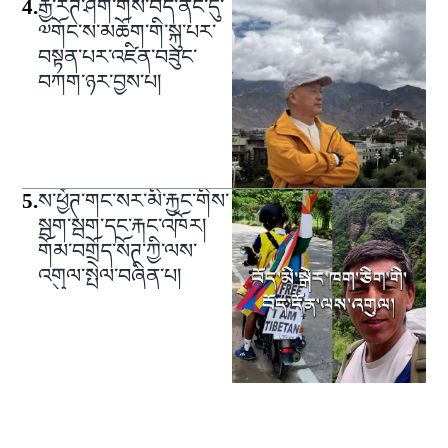
4
.
རྒྱ་རིཊ་ཤིག་གིས་བོད་ནང་དུ་
༧གོང་ས་མཆོག་གི་སྐུ་པར་
བསྟན་པར་འཛིན་བཟུང་
བཀག་ཉར་བྱས་པ།
5
.
ས་ཕྱོཊ་གང་སར་མི་རྐྱང་གིས་
སྦག་སྦག་དང་རྐང་འཁོར།
གོམ་བགྲོད་སོཊ་ཀྱི་ལས་
འགུལ་སྤེལ་བཞིན་པ།