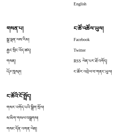
English
གསན་པ།
ང་ཚོ་འཚོལ་ཡུལ།
Opens in new window
སྒྲ་ལྡན་ལས་རིམ།
Facebook
Opens in new window
རྒྱང་སྲིང་འོད་ཚད།
Twitter
Opens in new window
གསན།
RSS ལེན་པར་ཐོ་འགོད།
པོཌ་ཁཱསཊ།
ང་ཚོར་འབྲེལ་བ་གནང་ཡུལ།
ང་ཚོའི་ངོ་སྤྲོད།
གསར་འགོད་པའི་སྒྲིག་སྲོལ།
Opens in new window
ས་མིག་གསལ་བསྒྲགས།
གསང་དོན་འགན་ལེན།