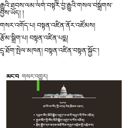
རྒྱུའི་ཐབས་ལམ་ལག་བསྟར་བྱ་རྒྱུའི་གསལ་བསྒྲགས་
བྱས་ཡོད། །
གསར་འགོད་པ། བསྟན་འཛིན་ནོར་འཛོམས།
རྩོམ་སྒྲིག་པ། བསྟན་འཛིན་པདྨ།
དྲྭ་ཐོག་སྤེལ་མཁན། བསྟན་འཛིན་བསྟན་སྐྱོང་།
མང་བ
གསར་འགྱུར།