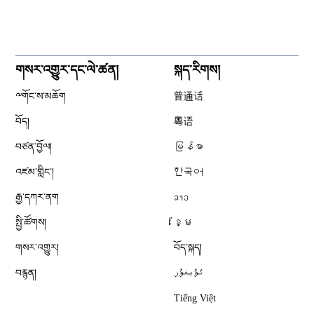
གསར་འགྱུར་དང་ལེ་ཚན།
སྐད་རིགས།
༸གོང་ས་མཆོག
普通话
བོད།
粤语
བཙན་བྱོལ།
မြန်မာ
འཛམ་གླིང༌།
한국어
རྒྱ་དཀར་ནག
ລາວ
སྤྱི་ཚོགས།
ខ្មែ
གསར་འགྱུར།
བོད་སྐད།
བརྙན།
ئۇيغۇر
Tiếng Việt