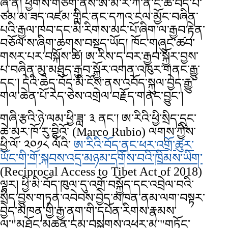
ཞེ་ན། ཕྱོགས་གཅིག་ནས་ཨ་མི་རི་ཀ་ནི་ང་ཚོ་བོད་པ་
ཙམ་མ་ཟད་འཛམ་གླིང་ནང་དཀའ་ངལ་མྱོང་བཞིན་
པའི་རྒྱལ་ཁབ་དང་མི་རིགས་མང་པོ་ཞིག་ལ་རྒྱབ་རྟེན་
བཅོལ་ས་ཞིག་ཆགས་བསྡད་ཡོད། ཁོང་གཞུང་ཚབ་
གསར་པར་བསྐོས་ཚེ། ཨ་རིས་ད་བར་རྒྱབ་སྐྱོར་བྱས་
པ་བཞིན་མུ་མཐུད་རྒྱབ་སྐྱོར་འགན་འཁུར་གནང་རྒྱུ་
དང་། དེའི་ཆེད་བོད་མི་ངོས་ནས་འབོད་སྐུལ་བྱེད་རྒྱུ་
གལ་ཆེན་པོ་རེད་ཅེས་འགྲེལ་བརྗོད་གནང་བྱུང་།
གཞི་རྩའི་ཉེ་ལམ་ཕྱི་ཟླ་ ༣ ནང་། ཨ་རིའི་ཕྱི་སྲིད་དྲུང་
ཆེ་མར་ཁོ་རུ་བྷིའོ་ (Marco Rubio) ལགས་ཀྱིས་
ཕྱི་ལོ་ ༢༠༡༨ ལོའི་
ཨ་རིའི་བོད་ནང་ཕར་འགྲོ་ཚུར་
ཡོང་གི་གོ་སྐབས་འདྲ་མཉམ་དགོས་བའི་ཁྲིམས་ཡིག་
(Reciprocal Access to Tibet Act of 2018)
ལྟར། ཕྱི་མི་བོད་ཁུལ་དུ་འགྲོ་བསྐྱོད་དང་འབྲེལ་བའི་
སྲིད་བྱུས་གཏན་འབེབས་བྱེད་མཁན་ནམ་ལག་བསྟར་
བྱེད་མཁན་གྱི་རྒྱ་ནག་གི་དཔོན་རིགས་རྣམས་
ལ་"མཐོང་མཆན་དམ་བསྒྲགས་འཕར་མ་"གཏོང་