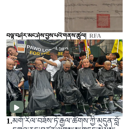
བལྟ་བཤེར་མང་ཤོས་བྱས་པའི་གནས་ཚུལ།
RFA
1
.
མགོ་རིལ་བཟོས་ཏེ་རྒྱལ་ཚོགས་ཀྱི་མདུན་བློ་