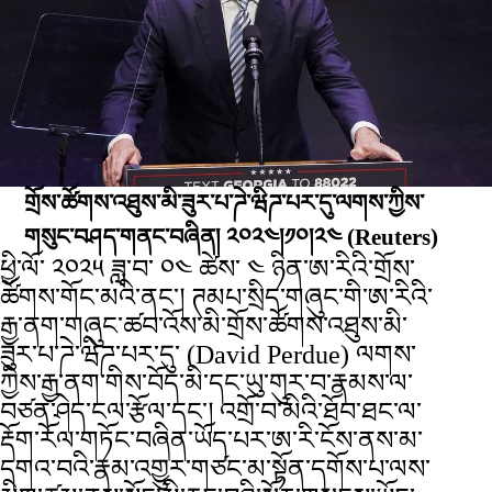
གྲོས་ཚོགས་འཐུས་མི་ཟུར་པ་ཌེ་ཝིཌ་པར་དུ་ལགས་ཀྱིས་
གསུང་བཤད་གནང་བཞིན། ༢༠༢༤།༡༠།༢༤
(Reuters)
ཕྱི་ལོ་ ༢༠༢༥ ཟླ་བ་ ༠༤ ཚེས་ ༤ ཉིན་ཨ་རིའི་གྲོས་
ཚོགས་གོང་མའི་ནང་། ཊམཔ་སྲིད་གཞུང་གི་ཨ་རིའི་
རྒྱ་ནག་གཞུང་ཚབ་འོས་མི་གྲོས་ཚོགས་འཐུས་མི་
ཟུར་པ་ཌེ་ཝིཌ་པར་དུ་ (David Perdue) ལགས་
ཀྱིས་རྒྱ་ནག་གིས་བོད་མི་དང་ཡུ་གུར་བ་རྣམས་ལ་
བཙན་ཤེད་ངལ་རྩོལ་དང་། འགྲོ་བ་མིའི་ཐོབ་ཐང་ལ་
རྡོག་རོལ་གཏོང་བཞིན་ཡོད་པར་ཨ་རི་ངོས་ནས་མ་
དགའ་བའི་རྣམ་འགྱུར་གཙང་མ་སྟོན་དགོས་པ་ལས་