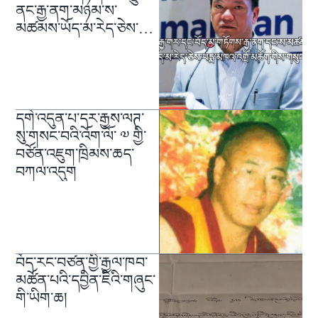
ནང་རྒྱ་ནག་མཉམ་ས་
མཚམས་ཡོད་མ་རེད་ཅེས་
གསུངས་པ།
དགེ་འདུན་པ་དར་རྒྱས་ལཊ་
སུ་གསང་བའི་འོག་ལོ་ ༧ གྱི་
བཙོན་འཇུག་ཁྲིམས་ཆད་
བཀལ་འདུག
བོད་རང་བཙན་གྱི་རྒྱལ་ཁབ་
མཚོན་པའི་དབྱིན་ཇིའི་གཞུང་
གི་ཡིག་ཆ།