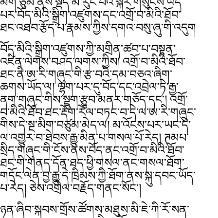
མིག་ཙུམ་ནས་སྡོད་མི་རུང་བའི་སྐོར་གསུངས་ཡོད་
པར་བོད་མིའི་སྒྲིག་འཛུགས་དང་འགྲོ་བ་མིའི་ཐོབ་
ཐང་འཐབ་རྩོད་པ་རྣམས་ཀྱིས་དགའ་བསུ་ཞུ་གི་འདུག
བོད་མིའི་སྒྲིག་འཛུགས་ཀྱི་མགྲིན་ཚབ་པ་བསྟན་
འཛིན་ལེགས་བཤད་ལགས་ཀྱིས། འགྲོ་བ་མིའི་ཐོབ་
ཐང་ནི་ཨ་རི་གཞུང་གི་རྩ་བའི་དམ་བཅའ་ཞིག་
ཆགས་ཡོད་ལ། ལྷག་པར་དུ་བོད་དང་འབྲེལ་ཏེ་རྒྱ་
ནག་གཞུང་གིས་སྡུག་རྩུབ་མནར་གཅོད་དང་། འགྲོ་
བ་མིའི་ཐོབ་ཐང་རྡོག་རོལ་བཏང་བ་དེ་ལ་ཨ་རི་གཞུང་
གིས་དེ་སྔ་མིག་བཙུམ་མེད་ལ། མ་འོངས་པར་ཡང་དེ་
ལ་འགྱུར་བ་ཐེབས་རྒྱུ་མིན་པ་གསལ་པོ་རེད། ཊམཔ་
སྲིད་གཞུང་གི་ངོས་ནས་བོད་ནང་འགྲོ་བ་མིའི་ཐོབ་
ཐང་གི་གནད་དོན་ཐད་ཕྱི་གསལ་ནང་གསལ་ཐོག་
གདོང་ལེན་བྱ་རྒྱུ་དེ་ཁྲིམས་ཀྱི་ཐོག་ནས་སྐུ་དབང་ཡོད་
པ་རེད། ཅེས་འགྲེལ་བརྗོད་གནང་སོང་།
ཉན་ཞིབ་སྐབས་གྲོས་ཚོགས་མཐུས་མི་ཇེ་ཀི་རོ་སན་