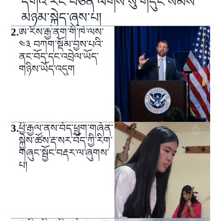
དགའ་རང་བཙན་ལགས་སུ་གདུང་སེམས་
མཉམ་སྐྱེད་ཞུས་པ།
2
.
ཨ་རིས་རྒྱ་ནག་གི་ཁེ་ལས་
༤༣ བཀག་སྡོམ་བྱས་པའི་
ནང་བོད་དང་འབྲེལ་ཡོད་
གཉིས་ཡོད་འདུག
3
.
ཕྱི་རྒྱལ་ནས་བོད་ཕྲུག་གཞོན་
སྐྱེས་ཚོས་རྡ་སར་བོད་ཀྱི་རིག་
གཞུང་སྦྱོང་བརྡར་ལ་ཞུགས་
པ།