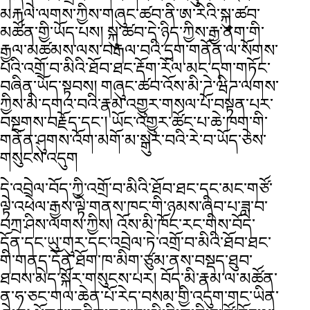
མརྐལེ་ལགས་ཀྱིས་གཞུང་ཚབ་ནི་ཨ་རིའི་སྐུ་ཚབ་
མཚོན་གྱི་ཡོད་པས། སྐུ་ཚབ་དེ་ཉིད་ཀྱིས་རྒྱ་ནག་གི་
རྒྱལ་མཚམས་ལས་བརྒལ་བའི་དྲག་གནོན་ལ་སོགས་
པའི་འགྲོ་བ་མིའི་ཐོབ་ཐང་རྡོག་རོལ་མང་དག་གཏོང་
བཞིན་ཡོད་སྟབས། གཞུང་ཚབ་འོས་མི་ཌེ་ཝིཌ་ལགས་
ཀྱིས་མི་དགའ་བའི་རྣམ་འགྱུར་གསལ་པོ་བསྟན་པར་
བསྔགས་བརྗོད་དང་། ཡོང་འགྱུར་ཚོང་པ་ཆེ་ཁག་གི་
གནོན་ཤུགས་འོག་མགོ་མ་སྒུར་བའི་རེ་བ་ཡོད་ཅེས་
གསུངས་འདུག
དེ་འབྲེལ་བོད་ཀྱི་འགྲོ་བ་མིའི་ཐོབ་ཐང་དང་མང་གཙོ་
ལྟེ་འཕེལ་རྒྱས་ལྟེ་གནས་ཁང་གི་ཉམས་ཞིབ་པ་ཟླ་བ་
བཀྲ་ཤིས་ལགས་ཀྱིས། འོས་མི་ཁོང་རང་གིས་བོད་
དོན་དང་ཡུ་གུར་དང་འབྲེལ་ཏེ་འགྲོ་བ་མིའི་ཐོབ་ཐང་
གི་གནད་དོན་ཐོག་ཁ་མིག་ཙུམ་ནས་བསྡད་ཐུབ་
ཐབས་མེད་སྐོར་གསུངས་པར། བོད་མི་རྣམ་ལ་མཚོན་
ན་ཧ་ཅང་གལ་ཆེན་པོ་རེད་བསམ་གྱི་འདུག་གང་ཡིན་