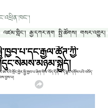
འཛམ་གླིང༌།
རྒྱ་དཀར་ནག
སྤྱི་ཚོགས།
གསར་འགྱུར།
ྤྱི་ཁྱབ་པ་དང་རྒྱལ་ཚོཊ་ཀྱི་
ུང་སེམས་མཉམ་སྐྱེད།
་རིའི་གྲོང་ཁྱེར་སྤྱི་ཁྱབ་པ་ཞིག་གིས་་བོད་དོན་ལ་དོ་སྣང་དགོས་པའི་འབོད་
ེབས་བྱས་པ།