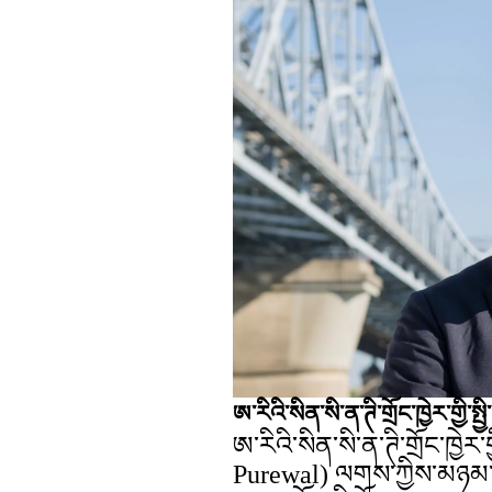
ཨ་རིའི་སིན་སི་ན་ཊི་གྲོང་ཁྱེར་གྱི
ཨ་རིའི་སིན་སི་ན་ཊི་གྲོང་ཁྱེར
Purewal) ལགས་ཀྱིས་མཉམ་འབ