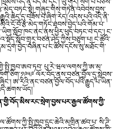
 ཁྲིམས་འདི་ནི་བོད་མི་དང་། ཡུ་གུར། སོག་པོ་བཅས་
ོ་རྩ་མེད་བཏང་སྟེ། གཞུང་གིས་གཏན་འབེབས་བྱས་
རྒྱུའི་ཆེད་དུ་བཟོས་པ་ཞིག་རེད། འདས་པའི་འདི་ནི་
ད་མིའི་ངོ་བོ་རྩ་མེད་གཏོང་ཐབས་བྱེད་པའི་གོམ་པ་
ད་ཡིག་སློབ་ཁང་ནང་ནས་ཕྱིར་ཕུད་བཏང་བ་དང་། ང་
འ་སྡོད་སློབ་གྲྭར་བཙན་ཤེད་ཀྱིས་བཅུག་པ། ང་ཚོའི་
་དྲག་བྱེད་བཞིན་པ་ང་ཚོས་དངོས་སུ་མཐོང་གི་
ར་གྱི་སྤྱི་ཁྱབ་ཨབ་ཏབ་ པུ་རེ་ཝལ་ལགས་ཀྱི་ཨ་མ་
་ཅིག་༡༩༥༩ ལོར་བོད་ནས་བཙན་བྱོལ་དུ་སླེབས་
་ཞིང་། ཨ་རིའི་ནང་བཙན་བྱོལ་བོད་པའི་རྒྱུད་པ་ཡིན་
མ་འདི་ཆགས་ཡོད།
གྱི་བོད་མིས་རང་སྲེག་བྱས་པར་རྒྱལ་ཚོགས་ཀྱི་
ལ་ཚོགས་ཀྱི་སྤྱི་ཁྱབ་དྲུང་ཆེའི་མགྲིན་ཚབ་པ་ སི་ཌི་