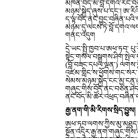
མཁན་བོད་མི་བློ་དགའ་རང་བཙ
མཉམ་སྐྱེད་ཞུས་པ་དང་། ཨ་རིའ
ད་ལྟ་བོད་ནང་བྱུང་བཞིན་པའ
མཉམ་དུ་ལངས་ཏེ་བློ་དགའ་ལག
གནང་འདུག
དེ་ཡང་སྤྱི་ཁྱབ་པ་ཨཕ་ཏབ་ པུ
སྟེང་གསལ་བསྒྲགས་ཤིག་སྤེ
(བློ་བཟང་དཔལ་ལྡན་) ལགས་ཀྱི
འཛམ་གླིང་ས་ཕྱོགས་གང་སར་ཡོ
སེམས་མཉམ་སྐྱེད་ངང་མྱ་ངན་ཞུ
གཞུང་གིས་བོད་ནང་བཙན་ཤེད་ཀ
ནང་བོད་མི་ཚོར་འཕྲད་བཞིན་པ
རྒྱ་ནག་གི་མི་རིགས་སྲིད་བྱུས།
ཨཕ་ཏབ་ལགས་ཀྱིས་མུ་མཐུད།
སྔོན་འདིར་རྒྱ་ནག་གཞུང་གིས་མ