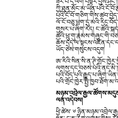
ཟེར་བ་དེ་ལག་བསྟར་བྱས་ཤིང་།
ཀྱི་ཐུན་མོང་མ་ཡིན་པའི་ངོ་བ
པའི་ངོ་བོ་གཅིག་གིས་ཚབ་བྱེད་
ལོ་ངོ་བཅུ་ཕྲག་དུ་མའི་རིང་བོ
གསར་པ་ཞིག་རེད། ང་ཚོའི་སྐ
ཚོའི་ཕྲུ་གུ་རྣམས་གཞུང་གི་བཅ
ཆོས་དད་ལ་སྟངས་འཛིན་དང་དམ
ཡོད་ཅེས་གསུངས་འདུག
ཨ་རིའི་སིན་སི་ན་ཊི་གྲོང་ཁྱེ
ལགས་དང་བཅས་པའི་ནང་མི་ཁག
པའི་བོད་པའི་རྒྱུད་པ་ཞིག་ཡིན
པའི་གྲོང་ཁྱེར་སྤྱི་ཁྱབ་ཐོག་
མཉམ་འབྲེལ་རྒྱལ་ཚོགས་མདུན་
ལན་འདེབས།
ཕྱི་ཚེས་ ༦ ཉིན་མཉམ་འབྲེལ་རྒྱ