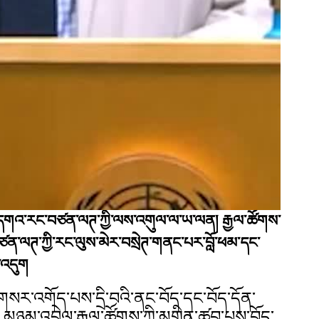
ློ་དགའ་རང་བཙན་ལཊ་ཀྱི་ལས་འགུལ་ལ་ཡ་ལན།
རྒྱལ་ཚོགས་
ཙན་ལཊ་ཀྱི་རང་ལུས་མེར་བསྲེཊ་གནང་པར་བློ་ཕམ་དང་
་འདུག
སར་འགོད་པས་དྲི་བའི་ནང་བོད་དང་བོད་དོན་
། མཉམ་འབྲེལ་རྒྱལ་ཚོགས་ཀྱི་མགྲིན་ཚབ་པས་བོད་