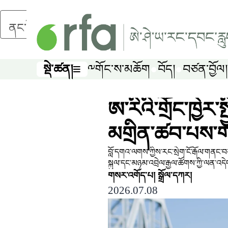
ནང་དོན་གཙོ་བོར་མཆོང་།
སྡེ་ཚན།
༸གོང་ས་མཆོག
བོད།
བཙན་བྱོལ།
སྡེ་ཚན།
ཨ་རིའི་གྲོང་ཁྱེར་ས
མགྲིན་ཚབ་པས་གད
བློ་དགའ་ལགས་ཀྱིས་རང་སྲེག་ངོ་རྒོལ་གནང་བར་ཨ
སྐུལ་དང་མཉམ་འབྲེལ་རྒྱལ་ཚོགས་ཀྱི་ལན་འད
གསར་འགོད་པ།
སྒྲོལ་དཀར།
2026.07.08