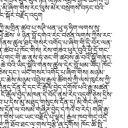
ེས་གཟའ་ཕུར་བུའི་ཉིན་མཉམ་འབྲེལ་རྒྱལ་ཚོགས་ཀྱི་
་བོད་མི་ཞིག་གིས་རང་ལུས་མེར་བསྲེགས་བཏང་བའི་
ྱུང་སྐོར་བརྗོད་འདུག
ཀྱི་མགྲིན་ཚབ་པ་སཊི་ཕན་ཡུ་ཧ་ཧིག་ལགས་སུ་
ི་ཚེས་ ༦ ཉིན་བློ་དགའ་རང་བཙན་ལགས་ཀྱིས་རང་
གནས་ཚུལ་ཐད་གསར་འགོད་པ་ཞིག་གི་དྲི་བར་ལན་
་ཚབ་པ་ཁོང་གིས། རེས་གཟའ་ཕུར་བུའི་ཕྱི་དྲོ་གང་
མ་པ་གང་གི་ཆ་ནས་ཧ་ཅང་གི་ཚབས་ཆེ་བའི་སྐྱོ་གནད་
་བའི་ཡིད་སྐྱོའི་གནས་ཚུལ་དེར་བློ་ཕམ་ཡོད། ཁོང་
ད་ཅེས་དང་། ཡང་གསར་འགོད་པ་ཞིག་གིས། མཉམ་
བ་དྲུང་ཆེས་མཉམ་འབྲེལ་རྒྱལ་ཚོགས་ཀྱི་ལས་ཁུངས་ཀྱི་
ནད་དོན་དེ་དང་ངོ་རྒོལ་བྱེད་དགོས་པའི་རྒྱུ་མཚན་
ོ་རྒོལ་བྱེད་མཁན་དེ་བོད་ནས་རེད་འདུག་ཅེས་དྲིས་
བ་པ་དེས་མུ་མཐུད་གསུངས་དོན་དུ། མི་གང་ཞིག་
ས་དོན་ལ་བསམ་གཞིཊ་བྱེད་དཀའ་བ་རེད། གཞི་རྒྱ་
ཆོག་གིས་ཡང་ཡང་བརྗོད་པ་ལྟར། རྒྱལ་ཁབ་གང་འདྲ་
ཀྱི་ཐོབ་ཐང་ལ་གུས་བརྩི་ཞུ་དགོས། ཁོང་ཚོ་སྤྱི་