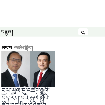
བརྙན།
བཤེར་འཚོལ
མང་བ
འཛམ་གླིང༌།
བལ་ཡུལ་དུ་འཚོཊ་རྒྱུའི་
བོད་རིག་པའི་རྒྱལ་སྤྱིའི་