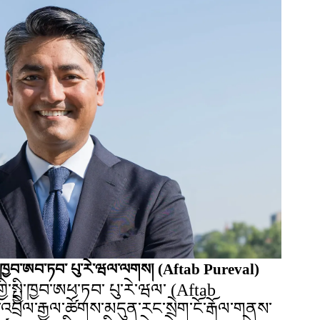
་སྤྱི་ཁྱབ་ཨབ་ཏབ་ པུ་རེ་ཝལ་ལགས།
(Aftab Pureval)
་གྱི་སྤྱི་ཁྱབ་ཨཕ་ཏབ་ པུ་རེ་ཝལ་ (Aftab
ྲེལ་རྒྱལ་ཚོགས་མདུན་རང་སྲེག་ངོ་རྒོལ་གནས་