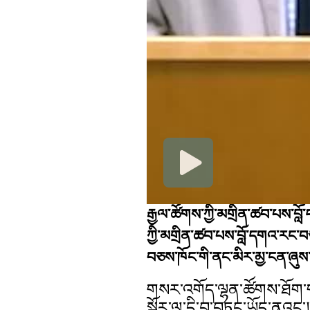
རྒྱལ་ཚོགས་ཀྱི་མགྲིན་ཚབ་པས་བ
ཀྱི་མགྲིན་ཚབ་པས་བློ་དགའ་རང་བ
བཅས་ཁོང་གི་ནང་མིར་མྱ་ངན་ཞུས
གསར་འགོད་ལྷན་ཚོགས་ཐོག་ག
སྐོར་ལ་དྲི་བ་བཏང་ཡོད་ནའང་