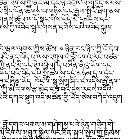
ན་ལགས་ཀྱི་ནང་མི་དང་ཉེ་འབྲེལ་ལ་གདུང་སེམས་
ི་སྲིད་དོན་ཚོགས་པ་གཉིས་དང་རྒྱལ་སྤྱིའི་ཐོག་ནས་
ི་གནས་ཚུལ་ལ་དོ་སྣང་གིས་བོད་མི་དམངས་དང་
ས་ཀྱི་འབོད་སྒྲར་གསན་དགོས་པའི་འབོད་སྐུལ་
་རེ་ཝལ་ལགས་ཀྱིས་ཚེས་ ༦ ཉིན་རང་ཉིད་ཀྱི་ངོ་དེབ་
ལ་བའི་ནང་བོད་པ་ལས་འགུལ་བ་བློ་དགའ་རང་བཙན་
་ནང་མི་དང་ཉེ་འབྲེལ། དེ་བཞིན་ནིའུ་ཡོག་དང་
ད་པའི་བོད་པའི་སྤྱི་ཚོགས་དང་མཉམ་དུ་གདུང་
་བཞིན་ཡོད། ཁོང་གི་སྐུ་སྲོག་ཤོར་བ་འདིས་རྒྱ་ནག་
ྱི་མི་རིགས་རྩ་མེད་བཟོ་བའི་དུས་རབས་འདིའི་
འི་དཀའ་སྡུག་འདི་མཚོན་གྱི་ཡོད་ཅེས་བཀོད་འདུག
 བློ་དགའ་ལགས་མ་གཤེགས་པའི་ཉིན་གཅིག་གི་
ི་རིགས་མཐུན་སྒྲིལ་ཡར་ཐོན་སྐུལ་སྤེལ་གྱི་ཁྲིམས་