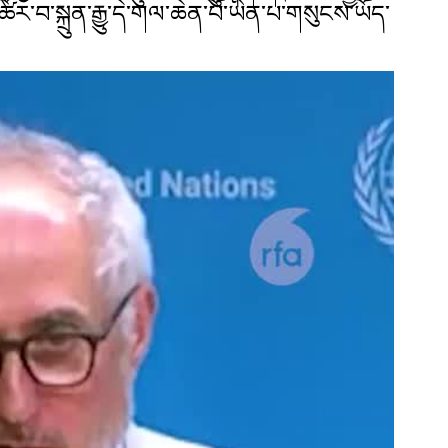
ོར་བ་སྐྲུན་རྒྱུ་དེ་གལ་ཆེན་པོ་ཡིན་པ་གསུངས་ཡོད་