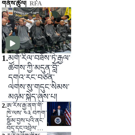
གནས་ཚུལ།
RFA
1
.
མགོ་རིལ་བཟོས་ཏེ་རྒྱལ་
ཚོགས་ཀྱི་མདུན་བློ་
དགའ་རང་བཙན་
ལགས་སུ་གདུང་སེམས་
མཉམ་སྐྱེད་ཞུས་པ།
2
.
ཨ་རིས་རྒྱ་ནག་གི་
ཁེ་ལས་ ༤༣ བཀག་
སྡོམ་བྱས་པའི་ནང་
བོད་དང་འབྲེལ་ཡོད་