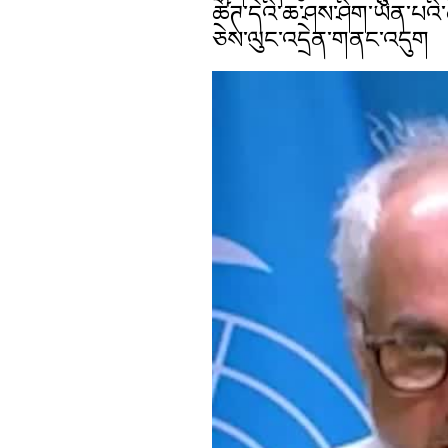
ཚོཊ་དེའི་ཆ་ཤས་ཤིག་ཡིན་པའི་ཚ
ཅེས་ལུང་འདྲེན་གནང་འདུག