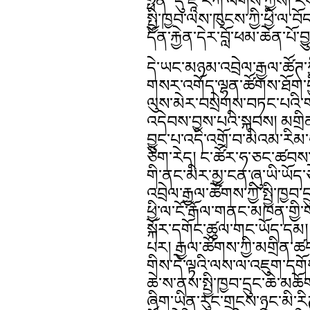
ཧྥན་ དུ་ཇཱ་རིཀ་ལགས་ཀྱིས། ར
སྤྱི་ཁྱབ་ལས་ཁུངས་ཀྱི་ཕྱི་ལ
དོན་རྐྱེན་དེར་བློ་ཕམ་ཆེན་པོ་བ
དེ་ཡང་མཉམ་འབྲེལ་རྒྱལ་ཚོཊ་
གསར་འགོད་ལྷན་ཚོགས་ཐོག་ཕྱ
ལུས་མེར་བསྲེགས་བཏང་པའི་
འདེབས་བྱས་པའི་སྐབས། མགྲིན
བྱུང་པ་འདི་འགྲོ་བ་མིའམ་རི
ཅིག་རེད། ང་ཚོར་ཧ་ཅང་ཚབས་ཆེ
གི་ནང་མིར་མྱ་ངན་ཞུ་ཡི་ཡོ
འབྲེལ་རྒྱལ་ཚོགས་ཀྱི་སྤྱི་ཁྱ
ཕྱི་ལ་ངོ་རྒོལ་གནང་མཁན་གྱི་ག
སྐོར་དགོང་ཚུལ་གང་ཡོད་དམ། ང
པར། རྒྱལ་ཚོགས་ཀྱི་མགྲིན་ཚ
གིས་དེ་ལྟའི་ལས་ལ་འཇུག་དགོ
ཆེ་ས་ནས་སྤྱི་ཁྱབ་དྲུང་ཆེ་མ
ཞིག་ཡིན་རུང་གྲངས་ཉུང་མི་རིཊ་