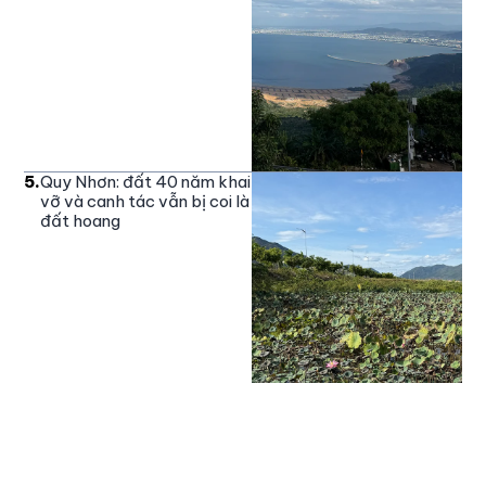
5
.
Quy Nhơn: đất 40 năm khai
vỡ và canh tác vẫn bị coi là
đất hoang