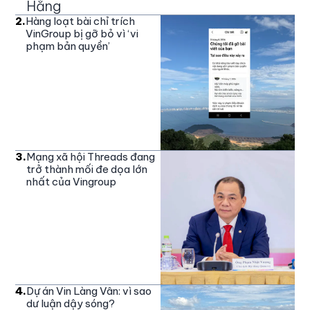
Hằng
2
.
Hàng loạt bài chỉ trích
VinGroup bị gỡ bỏ vì ‘vi
phạm bản quyền’
3
.
Mạng xã hội Threads đang
trở thành mối đe dọa lớn
nhất của Vingroup
4
.
Dự án Vin Làng Vân: vì sao
dư luận dậy sóng?