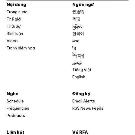
Nội dung
Ngôn ngữ
Trong nước
普通话
Thế giới
粤语
Thời Sự
မြန်မာ
Bình luận
한국어
Video
ລາວ
Tranh biếm hoạ
ខ្មែ
བོད་སྐད།
ئۇيغۇر
Tiếng Việt
English
Nghe
Đăng ký
Schedule
Email Alerts
Opens in new w
Frequencies
RSS News Feeds
Podcasts
Liên kết
Về RFA