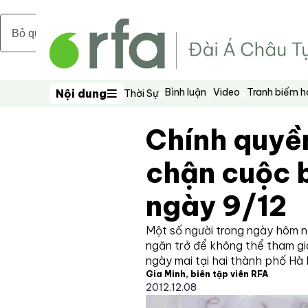
Bỏ qua nội dung chính
Bình luận
Video
Tranh biếm 
Nội dung
Thời Sự
Nội dung
Chính quyề
chận cuộc b
ngày 9/12
Một số người trong ngày hôm n
ngăn trở để không thể tham gi
ngày mai tại hai thành phố Hà 
Gia Minh, biên tập viên RFA
2012.12.08