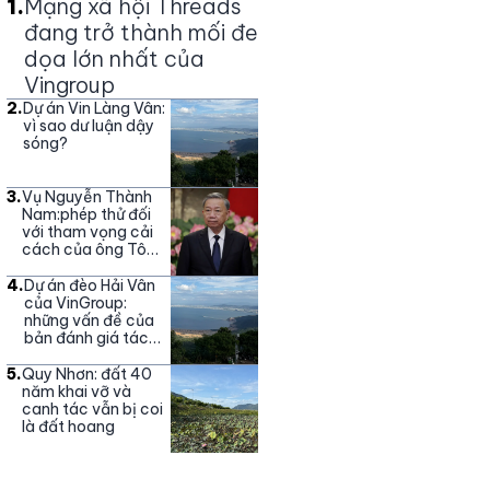
1
.
Mạng xã hội Threads
đang trở thành mối đe
dọa lớn nhất của
Vingroup
2
.
Dự án Vin Làng Vân:
vì sao dư luận dậy
sóng?
3
.
Vụ Nguyễn Thành
Nam:phép thử đối
với tham vọng cải
cách của ông Tô
Lâm
4
.
Dự án đèo Hải Vân
của VinGroup:
những vấn đề của
bản đánh giá tác
động môi trường
5
.
Quy Nhơn: đất 40
năm khai vỡ và
canh tác vẫn bị coi
là đất hoang