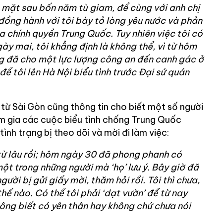
 mặt sau bốn năm tù giam, để cùng với anh chị
 đồng hành với tôi bày tỏ lòng yêu nước và phản
a chính quyền Trung Quốc. Tuy nhiên việc tôi có
gày mai, tôi khẳng định là không thể, vì từ hôm
g đã cho một lực lượng công an đến canh gác ở
ể tôi lên Hà Nội biểu tình trước Đại sứ quán
ừ Sài Gòn cũng thông tin cho biết một số người
m gia các cuộc biểu tình chống Trung Quốc
ình trạng bị theo dõi và mời đi làm việc:
 từ lâu rồi; hôm ngày 30 đã phong phanh có
 một trong những người mà ‘họ’ lưu ý. Bây giờ đã
ười bị gửi giấy mời, thăm hỏi rồi. Tôi thì chưa,
thế nào. Có thể tôi phải ‘dạt vườn’ để từ nay
không biết có yên thân hay không chứ chưa nói