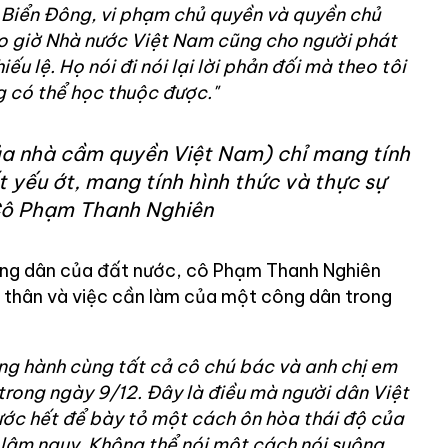
 Biển Đông, vi phạm chủ quyền và quyền chủ
o giờ Nhà nước Việt Nam cũng cho người phát
ếu lệ. Họ nói đi nói lại lời phản đối mà theo tôi
g có thể học thuộc được."
ủa nhà cầm quyền Việt Nam) chỉ mang tính
ất yếu ớt, mang tính hình thức và thực sự
.Cô Phạm Thanh Nghiên
ông dân của đất nước, cô Phạm Thanh Nghiên
thân và việc cần làm của một công dân trong
ng hành cùng tất cả cô chú bác và anh chị em
trong ngày 9/12. Đây là điều mà người dân Việt
ước hết để bày tỏ một cách ôn hòa thái độ của
 lâm nguy. Không thể nói một cách nói suông