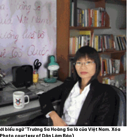
ới biểu ngữ "Trường Sa Hoàng Sa là của Việt Nam. Xóa
(Photo courtesy of Dân Làm Báo)