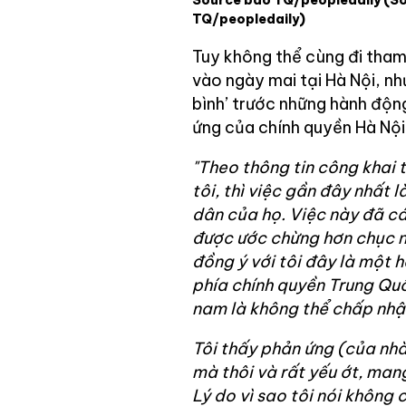
Source báo TQ/peopledaily
(S
TQ/peopledaily)
Tuy không thể cùng đi tham
vào ngày mai tại Hà Nội, n
bình’ trước những hành độn
ứng của chính quyền Hà Nội
"Theo thông tin công khai t
tôi, thì việc gần đây nhất l
dân của họ. Việc này đã cá
được ước chừng hơn chục n
đồng ý với tôi đây là một
phía chính quyền Trung Qu
nam là không thể chấp nhậ
Tôi thấy phản ứng (của nhà
mà thôi và rất yếu ớt, mang
Lý do vì sao tôi nói không 