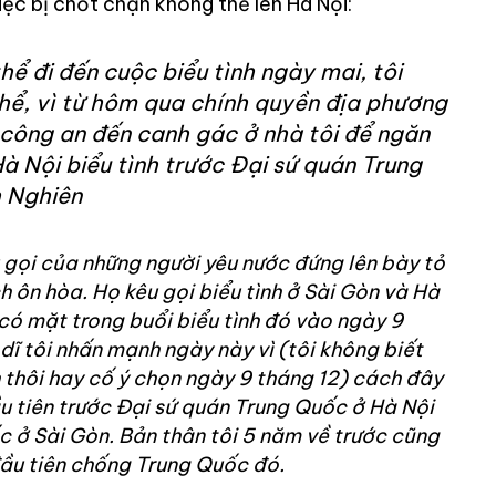
iệc bị chốt chặn không thể lên Hà Nội:
thể đi đến cuộc biểu tình ngày mai, tôi
thể, vì từ hôm qua chính quyền địa phương
 công an đến canh gác ở nhà tôi để ngăn
Hà Nội biểu tình trước Đại sứ quán Trung
 Nghiên
 gọi của những người yêu nước đứng lên bày tỏ
h ôn hòa. Họ kêu gọi biểu tình ở Sài Gòn và Hà
 có mặt trong buổi biểu tình đó vào ngày 9
dĩ tôi nhấn mạnh ngày này vì (tôi không biết
h thôi hay cố ý chọn ngày 9 tháng 12) cách đây
u tiên trước Đại sứ quán Trung Quốc ở Hà Nội
 ở Sài Gòn. Bản thân tôi 5 năm về trước cũng
đầu tiên chống Trung Quốc đó.