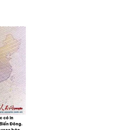
c có in
 Biển Đông.