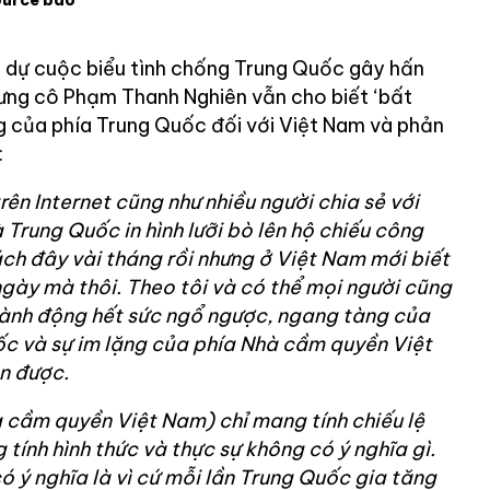
ource báo
 dự cuộc biểu tình chống Trung Quốc gây hấn
hưng cô Phạm Thanh Nghiên vẫn cho biết ‘bất
g của phía Trung Quốc đối với Việt Nam và phản
:
rên Internet cũng như nhiều người chia sẻ với
à Trung Quốc in hình lưỡi bò lên hộ chiếu công
ch đây vài tháng rồi nhưng ở Việt Nam mới biết
gày mà thôi. Theo tôi và có thể mọi người cũng
 hành động hết sức ngổ ngược, ngang tàng của
ốc và sự im lặng của phía Nhà cầm quyền Việt
n được.
 cầm quyền Việt Nam) chỉ mang tính chiếu lệ
 tính hình thức và thực sự không có ý nghĩa gì.
có ý nghĩa là vì cứ mỗi lần Trung Quốc gia tăng