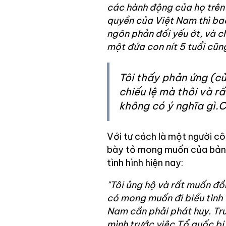
các hành động của họ trên
quyền của Việt Nam thì ba
ngôn phản đối yếu ớt, và chi
một đứa con nít 5 tuổi cũn
Tôi thấy phản ứng (c
chiếu lệ mà thôi và r
không có ý nghĩa gì
Với tư cách là một người c
bày tỏ mong muốn của bản 
tình hình hiện nay:
"Tôi ủng hộ và rất muốn đồ
có mong muốn đi biểu tình 
Nam cần phải phát huy. Tr
mình trước việc Tổ quốc bị