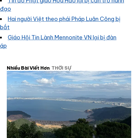
Tín đồ Phật giáo Hòa Hảo lại bị cản trở hành
đạo
Hai người Việt theo phái Pháp Luân Công bị
bắt
Giáo Hội Tin Lành Mennonite VN lại bị đàn
áp
Nhiều Bài Viết Hơn
THỜI SỰ