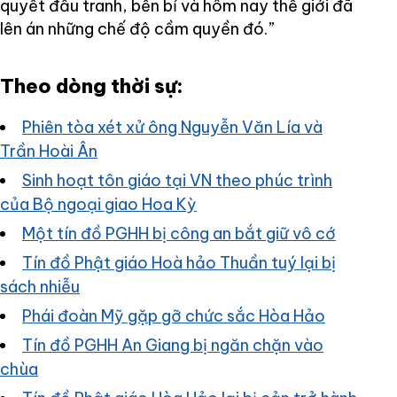
quyết đấu tranh, bền bỉ và hôm nay thế giới đã
lên án những chế độ cầm quyền đó.”
Theo dòng thời sự:
Phiên tòa xét xử ông Nguyễn Văn Lía và
Trần Hoài Ân
Sinh hoạt tôn giáo tại VN theo phúc trình
của Bộ ngoại giao Hoa Kỳ
Một tín đồ PGHH bị công an bắt giữ vô cớ
Tín đồ Phật giáo Hoà hảo Thuần tuý lại bị
sách nhiễu
Phái đoàn Mỹ gặp gỡ chức sắc Hòa Hảo
Tín đồ PGHH An Giang bị ngăn chặn vào
chùa