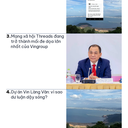
3
.
Mạng xã hội Threads đang
trở thành mối đe dọa lớn
nhất của Vingroup
4
.
Dự án Vin Làng Vân: vì sao
dư luận dậy sóng?