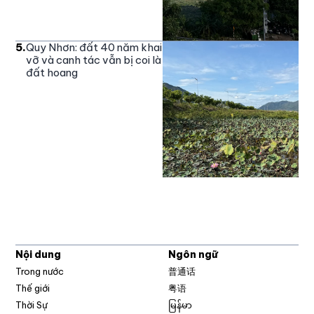
5
.
Quy Nhơn: đất 40 năm khai
vỡ và canh tác vẫn bị coi là
đất hoang
Nội dung
Ngôn ngữ
Trong nước
普通话
Thế giới
粤语
Thời Sự
မြန်မာ