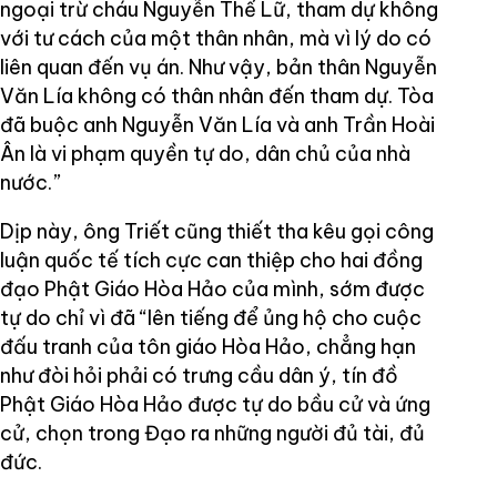
ngoại trừ cháu Nguyễn Thế Lữ, tham dự không
với tư cách của một thân nhân, mà vì lý do có
liên quan đến vụ án. Như vậy, bản thân Nguyễn
Văn Lía không có thân nhân đến tham dự. Tòa
đã buộc anh Nguyễn Văn Lía và anh Trần Hoài
Ân là vi phạm quyền tự do, dân chủ của nhà
nước.”
Dịp này, ông Triết cũng thiết tha kêu gọi công
luận quốc tế tích cực can thiệp cho hai đồng
đạo Phật Giáo Hòa Hảo của mình, sớm được
tự do chỉ vì đã “lên tiếng để ủng hộ cho cuộc
đấu tranh của tôn giáo Hòa Hảo, chẳng hạn
như đòi hỏi phải có trưng cầu dân ý, tín đồ
Phật Giáo Hòa Hảo được tự do bầu cử và ứng
cử, chọn trong Đạo ra những người đủ tài, đủ
đức.