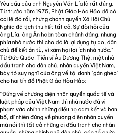
Yêu cầu của anh Nguyễn Văn Lía là rất đúng.
Từ trước năm 1975, Phật Giáo Hòa Hảo đã có
cái lệ đó rồi, nhưng chánh quyền Xã Hội Chủ
Nghĩa đã tịch thu hết tất cả. Sự đòi hỏi của
ông Lía, ông Ân hoàn tòan chánh đáng, nhưng
phía nhà nước thì cho đó là lợi dụng tự do, dân
chủ để kết án tù, vì xâm hại lợi ích nhà nước."
Từ Đức Quốc, Tiến sĩ Âu Dương Thệ, một nhà
đấu tranh cho dân chủ, nhân quyền Việt Nam,
bày tỏ suy nghĩ của ông về tội danh "gán ghép"
cho hai tín đồ Phật Giáo Hòa Hảo:
“Đứng về phương diện nhân quyền quốc tế và
luật pháp của Việt Nam thì nhà nước đã vi
phạm vào chính những điều họ cam kết và ban
bố, dĩ nhiên đứng về phương diện nhân quyền
mà nói thì tất cả những ai đấu tranh cho nhân
quyền, những chính phủ dân chủ, các tổ chức