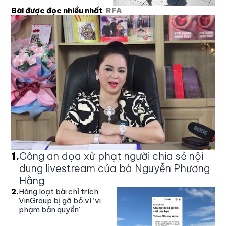
Bài được đọc nhiều nhất
RFA
1
.
Công an dọa xử phạt người chia sẻ nội
dung livestream của bà Nguyễn Phương
Hằng
2
.
Hàng loạt bài chỉ trích
VinGroup bị gỡ bỏ vì ‘vi
phạm bản quyền’