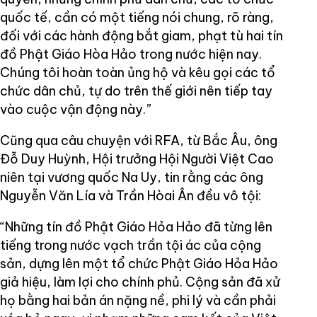
quốc tế, cần có một tiếng nói chung, rõ ràng,
đối với các hành động bắt giam, phạt tù hai tín
đồ Phật Giáo Hòa Hảo trong nước hiện nay.
Chúng tôi hoàn toàn ủng hộ và kêu gọi các tổ
chức dân chủ, tự do trên thế giới nên tiếp tay
vào cuộc vận động này.”
Cũng qua câu chuyện với RFA, từ Bắc Âu, ông
Đỗ Duy Huỳnh, Hội trưởng Hội Người Việt Cao
niên tại vương quốc Na Uy, tin rằng các ông
Nguyễn Văn Lía và Trần Hòai Ân đều vô tội:
“Những tín đồ Phật Giáo Hỏa Hảo đã từng lên
tiếng trong nước vạch trần tội ác của cộng
sản, dựng lên một tổ chức Phật Giáo Hỏa Hảo
giả hiệu, làm lợi cho chính phủ. Cộng sản đã xử
họ bằng hai bản án nặng nề, phi lý và cần phải