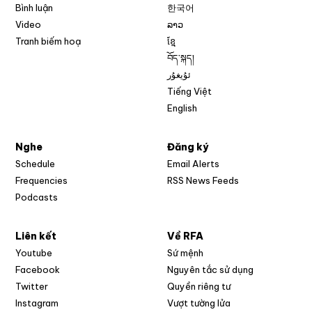
Bình luận
한국어
Video
ລາວ
Tranh biếm hoạ
ខ្មែ
བོད་སྐད།
ئۇيغۇر
Tiếng Việt
English
Nghe
Đăng ký
Schedule
Email Alerts
Opens in new w
Frequencies
RSS News Feeds
Podcasts
Liên kết
Về RFA
Opens in new window
Youtube
Sứ mệnh
Opens in new window
Facebook
Nguyên tắc sử dụng
Opens in new window
Twitter
Quyền riêng tư
Opens in new window
Instagram
Vượt tường lửa