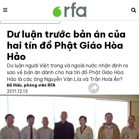
Nội dung
Tì
Bỏ qua nội dung chính
Dư luận trước bản án của
hai tín đồ Phật Giáo Hòa
Hảo
Dư luận người Việt trong và ngoài nước nhận định ra
sao về bản án dành cho hai tín đồ Phật Giáo Hòa
Hảo là các ông Nguyễn Văn Lía và Trần Hoài Ân?
Đỗ Hiếu, phóng viên RFA
2011.12.13