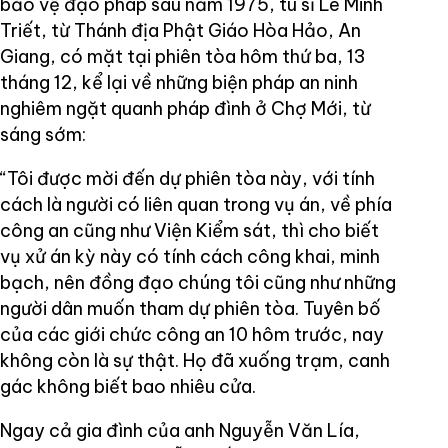
bảo vệ đạo pháp sau năm 1975, tu sĩ Lê Minh
Triết, từ Thánh địa Phật Giáo Hòa Hảo, An
Giang, có mặt tại phiên tòa hôm thứ ba, 13
tháng 12, kể lại về những biện pháp an ninh
nghiêm ngặt quanh pháp đình ở Chợ Mới, từ
sáng sớm:
“Tôi được mời đến dự phiên tòa này, với tính
cách là người có liên quan trong vụ án, về phía
công an cũng như Viện Kiểm sát, thì cho biết
vụ xử án kỳ này có tính cách công khai, minh
bạch, nên đồng đạo chúng tôi cũng như những
người dân muốn tham dự phiên tòa. Tuyên bố
của các giới chức công an 10 hôm trước, nay
không còn là sự thật. Họ đã xuống trạm, canh
gác không biết bao nhiêu cửa.
Ngay cả gia đình của anh Nguyễn Văn Lía,