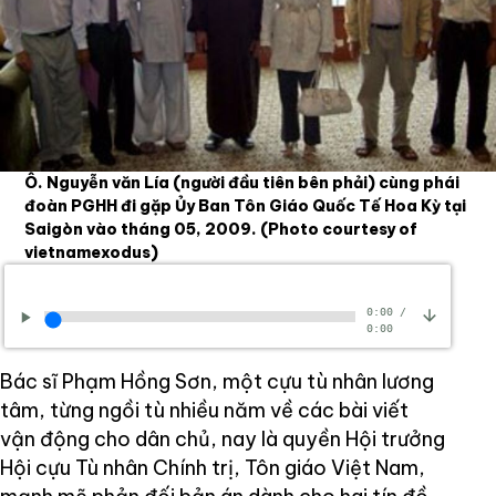
Ô. Nguyễn văn Lía (người đầu tiên bên phải) cùng phái
đoàn PGHH đi gặp Ủy Ban Tôn Giáo Quốc Tế Hoa Kỳ tại
Saigòn vào tháng 05, 2009.
(Photo courtesy of
vietnamexodus)
0:00
/
0:00
Bác sĩ Phạm Hồng Sơn, một cựu tù nhân lương
tâm, từng ngồi tù nhiều năm về các bài viết
vận động cho dân chủ, nay là quyền Hội trưởng
Hội cựu Tù nhân Chính trị, Tôn giáo Việt Nam,