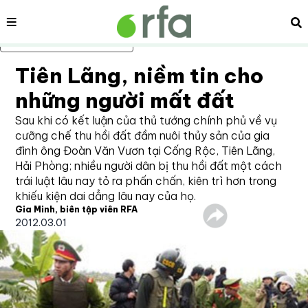
Nội dung
Tì
Bỏ qua nội dung chính
Tiên Lãng, niềm tin cho
những người mất đất
Sau khi có kết luận của thủ tướng chính phủ về vụ
cưỡng chế thu hồi đất đầm nuôi thủy sản của gia
đình ông Đoàn Văn Vươn tại Cống Rộc, Tiên Lãng,
Hải Phòng; nhiều người dân bị thu hồi đất một cách
trái luật lâu nay tỏ ra phấn chấn, kiên trì hơn trong
khiếu kiện dai dẳng lâu nay của họ.
Gia Minh, biên tập viên RFA
2012.03.01