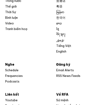
Trong nước
普通话
Thế giới
粤语
Thời Sự
မြန်မာ
Bình luận
한국어
Video
ລາວ
Tranh biếm hoạ
ខ្មែ
བོད་སྐད།
ئۇيغۇر
Tiếng Việt
English
Nghe
Đăng ký
Schedule
Email Alerts
Opens in new w
Frequencies
RSS News Feeds
Podcasts
Liên kết
Về RFA
Opens in new window
Youtube
Sứ mệnh
Opens in new window