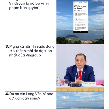
VinGroup bị gỡ bỏ vì ‘vi
phạm bản quyền’
3
.
Mạng xã hội Threads đang
trở thành mối đe dọa lớn
nhất của Vingroup
4
.
Dự án Vin Làng Vân: vì sao
dư luận dậy sóng?