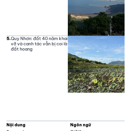
5
.
Quy Nhơn: đất 40 năm khai
vỡ và canh tác vẫn bị coi là
đất hoang
Nội dung
Ngôn ngữ