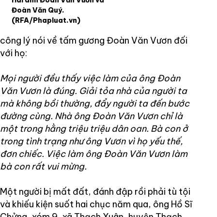
Hai anh Đoàn Văn Vươn và
Đoàn Văn Quý.
(RFA/Phapluat.vn)
công lý nói về tấm gương Đoàn Văn Vươn đối
với họ:
Mọi người đều thấy việc làm của ông Đoàn
Văn Vươn là đúng. Giải tỏa nhà của người ta
mà không bồi thường, đẩy người ta đến bước
đường cùng. Nhà ông Đoàn Văn Vươn chỉ là
một trong hằng triệu triệu dân oan. Bà con ở
trong tình trạng như ông Vươn vì họ yếu thế,
đơn chiếc. Việc làm ông Đoàn Văn Vươn làm
bà con rất vui mừng.
Một người bị mất đất, đánh đập rồi phải tù tội
và khiếu kiện suốt hai chục năm qua, ông Hồ Sĩ
Chửng, xóm 9, xã Thạch Xuân, huyện Thạch