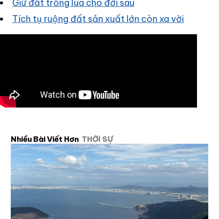
Giữ đất trồng lúa cho đời sau
Tích tụ ruộng đất sản xuất lớn còn xa vời
Nhiều Bài Viết Hơn
THỜI SỰ