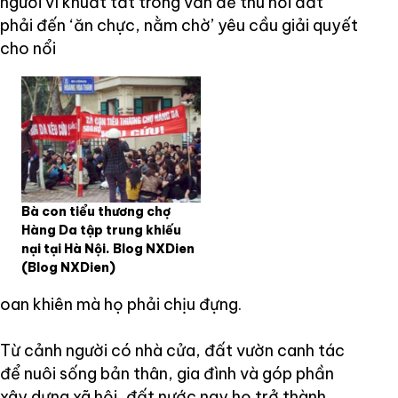
người vì khuất tất trong vấn đề thu hồi đất
phải đến ‘ăn chực, nằm chờ’ yêu cầu giải quyết
cho nổi
Bà con tiểu thương chợ
Hàng Da tập trung khiếu
nại tại Hà Nội. Blog NXDien
(Blog NXDien)
oan khiên mà họ phải chịu đựng.
Từ cảnh người có nhà cửa, đất vườn canh tác
để nuôi sống bản thân, gia đình và góp phần
xây dựng xã hội, đất nước nay họ trở thành