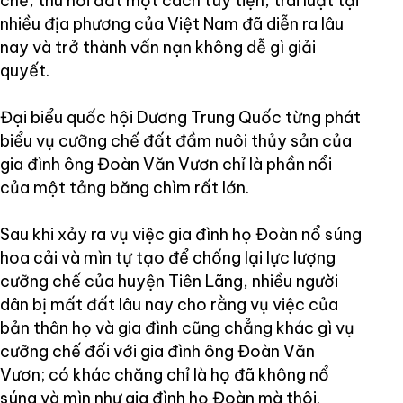
chế, thu hồi đất một cách tùy tiện, trái luật tại
nhiều địa phương của Việt Nam đã diễn ra lâu
nay và trở thành vấn nạn không dễ gì giải
quyết.
Đại biểu quốc hội Dương Trung Quốc từng phát
biểu vụ cưỡng chế đất đầm nuôi thủy sản của
gia đình ông Đoàn Văn Vươn chỉ là phần nổi
của một tảng băng chìm rất lớn.
Sau khi xảy ra vụ việc gia đình họ Đoàn nổ súng
hoa cải và mìn tự tạo để chống lại lực lượng
cưỡng chế của huyện Tiên Lãng, nhiều người
dân bị mất đất lâu nay cho rằng vụ việc của
bản thân họ và gia đình cũng chẳng khác gì vụ
cưỡng chế đối với gia đình ông Đoàn Văn
Vươn; có khác chăng chỉ là họ đã không nổ
súng và mìn như gia đình họ Đoàn mà thôi.