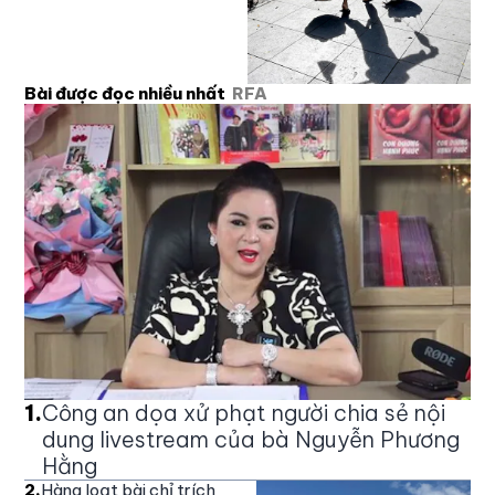
Bài được đọc nhiều nhất
RFA
1
.
Công an dọa xử phạt người chia sẻ nội
dung livestream của bà Nguyễn Phương
Hằng
2
.
Hàng loạt bài chỉ trích