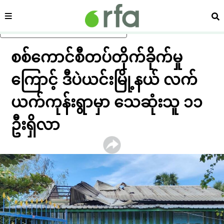
ကဏ္ဍ
ရှာ
ပင်မအကြောင်းအရာသို့ ကျော်ရန်
စစ်ကောင်စီတပ်တိုက်ခိုက်မှု
ကြောင့် ဒီပဲယင်းမြို့နယ် လက်
ယက်ကုန်းရွာမှာ သေဆုံးသူ ၁၁
ဦးရှိလာ