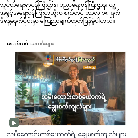
သူငယ်ရေးရာဝန်ကြီးဌာန၊ ပညာရေးဝန်ကြီးဌာန၊ လူ့
အခွင့်အရေးဝန်ကြီးဌာတို့က စက်တင် ဘာလ ၁၈ ရက်
ဒီနေ့မနက်ပိုင်းမှာ ကြေညာချက်ထုတ်ပြန်ခဲ့ပါတယ်။
နောက်ထပ်
သတင်းများ
သမီးကောင်းတစ်ယောက်ရဲ့ ချွေးစက်ကျသံများ