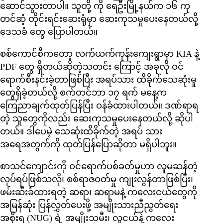
ဆောင်သွားတာပါ။ သူတို့ ကို ရေဦးမြို့နယ်က ၁၆ ကု
တင်ဆံ့ တိုင်းရင်းဆေးရုံမှာ ဆေးကုသမှုပေးနေတယ်လို့
ဒေသခံ တွေ ပြောပါတယ်။
စစ်ကောင်စီကတော့ လက်ယက်ကုန်းကျေးရွာမှာ KIA နဲ့
PDF တွေ ရှိတယ်ဆိုတဲ့သတင်း ကြောင့် အခုလို ဝင်
ရောက်စီးနင်းခဲ့တာဖြစ်ပြီး အရပ်သား ထိခိုက်သေဆုံးမှု
တွေရှိခဲ့တယ်လို့ စက်တင်ဘာ ၁၇ ရက် မနေ့က
ကြေညာချက်ထုတ်ပြန်ပြီး ဝန်ခံထားပါတယ်။ ဒဏ်ရာရ
တဲ့ သူတွေကိုလည်း ဆေးကုသမှုပေးနေတယ်လို့ ဆိုပါ
တယ်။ ဒါပေမဲ့ သေဆုံးထိခိုက်တဲ့ အရပ် သား
အရေအတွက်ကို ထုတ်ပြန်ပြောဆိုတာ မရှိပါဘူး။
စာသင်ကျောင်းကို ဝင်ရောက်ပစ်ခတ်မှုဟာ လူမဆန်တဲ့
လုပ်ရပ်ဖြစ်သလို၊ စစ်ရာဇဝတ်မှု ကျုးလွန်တာဖြစ်ပြီး၊
ဖမ်းဆီးခံထားရတဲ့ ဆရာ၊ ဆရာမနဲ့ ကလေးငယ်တွေကို
အမြန်ဆုံး ပြန်လွှတ်ပေးဖို့ အမျိုးသားညီညွတ်ရေး
အစိုးရ (NUG) ရဲ့ အမျိုးသမီး၊ လူငယ်နဲ့ ကလေး