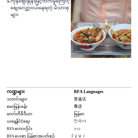
5
.
ကုန်ဈေးနှုန်းမြင့်တက်မှုကြောင့်
စျေးလျှော့ဝယ်နေရတဲ့ မိသားစု
များ
ကဏ္ဍများ
RFA Languages
Opens in new window
သတင်းများ
普通话
Opens in new window
မေးမြန်းခန်း
粤语
Opens in new window
မာလ်တီမီဒီယာ
မြန်မာ
Opens in new window
ယနေ့နိုင်ငံရေး
한국어
Opens in new window
RFA စကားဝိုင်း
ລາວ
Opens in new window
RFA ပေးစာ ပြန်စာအပတ်စဉ်
ខ្មែរ