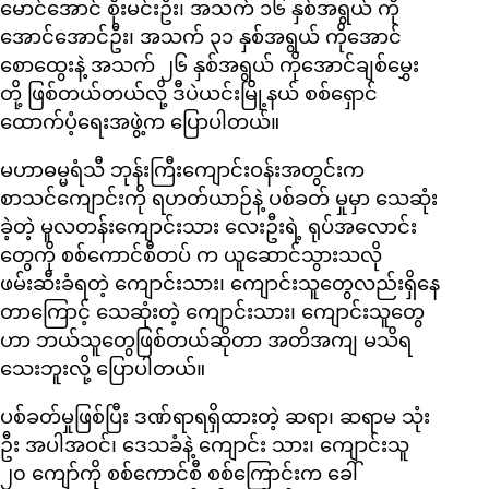
မောင်အောင် စိုးမင်းဦး၊ အသက် ၁၆ နှစ်အရွယ် ကို
အောင်အောင်ဦး၊ အသက် ၃၁ နှစ်အရွယ် ကိုအောင်
စောထွေးနဲ့ အသက် ၂၆ နှစ်အရွယ် ကိုအောင်ချစ်မွှေး
တို့ ဖြစ်တယ်တယ်လို့ ဒီပဲယင်းမြို့နယ် စစ်ရှောင်
ထောက်ပံ့ရေးအဖွဲ့က ပြောပါတယ်။
မဟာဓမ္မရံသီ ဘုန်းကြီးကျောင်းဝန်းအတွင်းက
စာသင်ကျောင်းကို ရဟတ်ယာဉ်နဲ့ ပစ်ခတ် မှုမှာ သေဆုံး
ခဲ့တဲ့ မူလတန်းကျောင်းသား လေးဦးရဲ့ ရုပ်အလောင်း
တွေကို စစ်ကောင်စီတပ် က ယူဆောင်သွားသလို
ဖမ်းဆီးခံရတဲ့ ကျောင်းသား၊ ကျောင်းသူတွေလည်းရှိနေ
တာကြောင့် သေဆုံးတဲ့ ကျောင်းသား၊ ကျောင်းသူတွေ
ဟာ ဘယ်သူတွေဖြစ်တယ်ဆိုတာ အတိအကျ မသိရ
သေးဘူးလို့ ပြောပါတယ်။
ပစ်ခတ်မှုဖြစ်ပြီး ဒဏ်ရာရရှိထားတဲ့ ဆရာ၊ ဆရာမ သုံး
ဦး အပါအဝင်၊ ဒေသခံနဲ့ ကျောင်း သား၊ ကျောင်းသူ
၂၀ ကျော်ကို စစ်ကောင်စီ စစ်ကြောင်းက ခေါ်