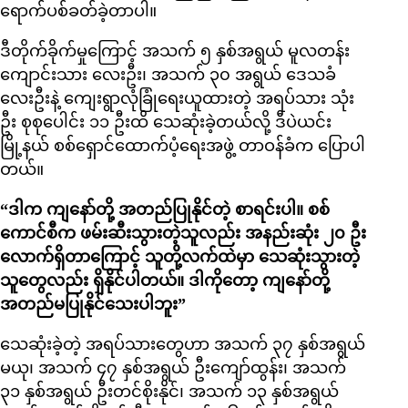
ရောက်ပစ်ခတ်ခဲ့တာပါ။
ဒီတိုက်ခိုက်မှုကြောင့် အသက် ၅ နှစ်အရွယ် မူလတန်း
ကျောင်းသား လေးဦး၊ အသက် ၃၀ အရွယ် ဒေသခံ
လေးဦးနဲ့ ကျေးရွာလုံခြုံရေးယူထားတဲ့ အရပ်သား သုံး
ဦး စုစုပေါင်း ၁၁ ဦးထိ သေဆုံးခဲ့တယ်လို့ ဒီပဲယင်း
မြို့နယ် စစ်ရှောင်ထောက်ပံ့ရေးအဖွဲ့ တာဝန်ခံက ပြောပါ
တယ်။
“ဒါက ကျနော်တို့ အတည်ပြုနိုင်တဲ့ စာရင်းပါ။ စစ်
ကောင်စီက ဖမ်းဆီးသွားတဲ့သူလည်း အနည်းဆုံး ၂၀ ဦး
လောက်ရှိတာကြောင့် သူတို့လက်ထဲမှာ သေဆုံးသွားတဲ့
သူတွေလည်း ရှိနိုင်ပါတယ်။ ဒါကိုတော့ ကျနော်တို့
အတည်မပြုနိုင်သေးပါဘူး”
သေဆုံးခဲ့တဲ့ အရပ်သားတွေဟာ အသက် ၃၇ နှစ်အရွယ်
မယု၊ အသက် ၄၇ နှစ်အရွယ် ဦးကျော်ထွန်း၊ အသက်
၃၁ နှစ်အရွယ် ဦးတင်စိုးနိုင်၊ အသက် ၁၃ နှစ်အရွယ်