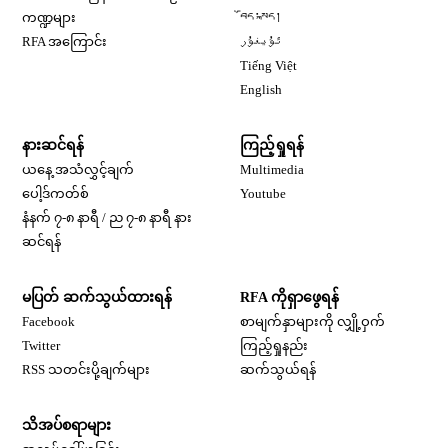
Opens in new window
ကဏ္ဍများ
བོད་སྐད།
Opens in new window
RFA အကြောင်း
ئۇيغۇر
Opens in new window
Tiếng Việt
Opens in new window
English
နားဆင်ရန်
ကြည့်ရှုရန်
ယနေ့ အသံလွှင့်ချက်
Multimedia
Opens in new window
ပေါ့ဒ်ကတ်စ်
Youtube
နံနက် ၇-၈ နာရီ / ည ၇-၈ နာရီ နား
Opens in new window
ဆင်ရန်
မပြတ် ဆက်သွယ်ထားရန်
RFA ကိုရှာဖွေရန်
Opens in new window
Facebook
စာမျက်နှာများကို လျှို့ဝှက်
Opens in new window
Twitter
ကြည့်ရှုနည်း
RSS သတင်းပို့ချက်များ
ဆက်သွယ်ရန်
သိအပ်စရာများ
Opens in new window