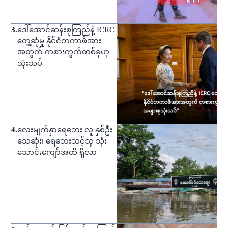
3
.
ဒေါ်အောင်ဆန်းစုကြည်နဲ့ ICRC
တွေ့ဆုံမှု နိုင်ငံတကာဖိအား
အတွက် ကစားကွက်တစ်ခုဟု
သုံးသပ်
4
.
လေးမျက်နှာရေဘေး လူ နှစ်ဦး
သေဆုံး၊ ရေဘေးသင့်သူ သုံး
သောင်းကျော်အထိ ရှိလာ