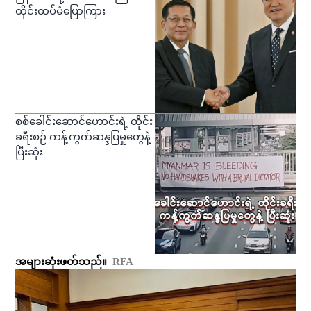
ထိုင်းထပ်မံပြောကြား
စစ်ခေါင်းဆောင်ဟောင်းရဲ့ ထိုင်း
ခရီးစဉ် ကန့်ကွက်ဆန္ဒပြမှုတွေနဲ့
ပြီးဆုံး
အများဆုံးဖတ်သည်။
RFA