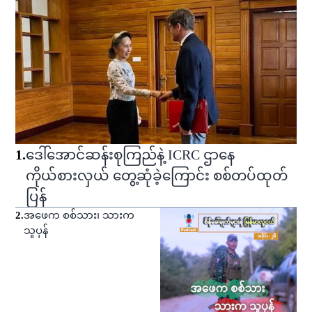
1
.
ဒေါ်အောင်ဆန်းစုကြည်နဲ့ ICRC ဌာနေ
ကိုယ်စားလှယ် တွေ့ဆုံခဲ့ကြောင်း စစ်တပ်ထုတ်
ပြန်
2
.
အဖေက စစ်သား၊ သားက
သူပုန်