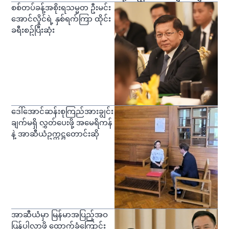
စစ်တပ်ခန့်အစိုးရသမ္မတ ဦးမင်း
အောင်လှိုင်ရဲ့ နှစ်ရက်ကြာ ထိုင်း
ခရီးစဥ်ပြီးဆုံး
ဒေါ်အောင်ဆန်းစုကြည်အားချွင်း
ချက်မရှိ လွှတ်ပေးဖို့ အမေရိကန်
နဲ့ အာဆီယံဥက္ကဋ္ဌတောင်းဆို
အာဆီယံမှာ မြန်မာအပြည့်အဝ
ပြန်ပါလာဖို့ ထောက်ခံကြောင်း