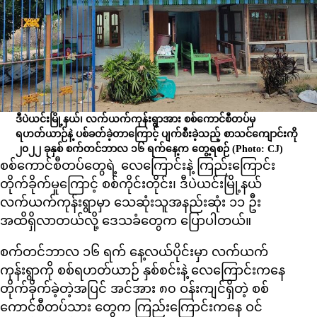
ဒီပဲယင်းမြို့နယ်၊ လက်ယက်ကုန်းရွာအား စစ်ကောင်စီတပ်မှ
ရဟတ်ယာဉ်နဲ့ ပစ်ခတ်ခဲ့တာကြောင့် ပျက်စီးခဲ့သည့် စာသင်ကျောင်းကို
၂၀၂၂ ခုနှစ် စက်တင်ဘာလ ၁၆ ရက်နေ့က တွေ့ရစဉ်
(Photo: CJ)
စစ်ကောင်စီတပ်တွေရဲ့ လေကြောင်းနဲ့ ကြည်းကြောင်း
တိုက်ခိုက်မှုကြောင့် စစ်ကိုင်းတိုင်း၊ ဒီပဲယင်းမြို့နယ်
လက်ယက်ကုန်းရွာမှာ သေဆုံးသူအနည်းဆုံး ၁၁ ဦး
အထိရှိလာတယ်လို့ ဒေသခံတွေက ပြောပါတယ်။
စက်တင်ဘာလ ၁၆ ရက် နေ့လယ်ပိုင်းမှာ လက်ယက်
ကုန်းရွာကို စစ်ရဟတ်ယာဉ် နှစ်စင်းနဲ့ လေကြောင်းကနေ
တိုက်ခိုက်ခဲ့တဲ့အပြင် အင်အား ၈၀ ဝန်းကျင်ရှိတဲ့ စစ်
ကောင်စီတပ်သား တွေက ကြည်းကြောင်းကနေ ဝင်