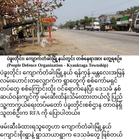
ပဲခူးတိုင်း၊ ကျောက်တံခါးမြို့နယ်တွင်း တစ်နေရာအား တွေ့ရစဉ်။
(People Defence Organization - Kyauktaga Township)
ပဲခူးတိုင်း ကျောက်တံခါးမြို့နယ် ရန်ကုန်-မန္တလေးအမြန်
လမ်းဟောင်းတလျှောက်က ရွာတွေကို စစ်ကော်မရှင်
တပ်တွေ စစ်ကြောင်းထိုး ဝင်ရောက်နေပြီး ဒေသခံ နှစ်
ဆယ်ဝန်းကျင်ကို ဖမ်းဆီးထိန်းသိမ်းထားတယ်လို့ ပြည်
သူ့ကာကွယ်ရေးတပ်မတော် ပဲခူးတိုင်းစစ်ဌာန တာဝန်ရှိ
သူတစ်ဦးက RFA ကို ပြောပါတယ်။
ဖမ်းဆီးခံထားရသူတွေဟာ ကျောက်တံခါးမြို့နယ်
ကျောင်းစိုးရွာနဲ့ ရွာသာယာရွာက ဒေသခံတွေ ဖြစ်တယ်