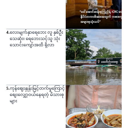
4
.
လေးမျက်နှာရေဘေး လူ နှစ်ဦး
သေဆုံး၊ ရေဘေးသင့်သူ သုံး
သောင်းကျော်အထိ ရှိလာ
5
.
ကုန်ဈေးနှုန်းမြင့်တက်မှုကြောင့်
စျေးလျှော့ဝယ်နေရတဲ့ မိသားစု
များ