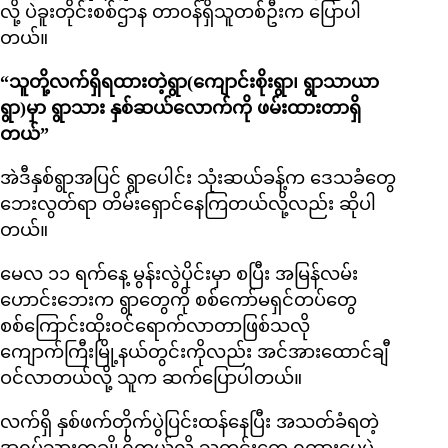
လို့ ပဲခူးတိုင်းစစ်ဌာန တာဝန်ရှိသူတစ်ဦးက ပြောပါ
တယ်။
“သူတို့လက်ရှိရထားတဲ့ရွာ(ကျောင်းစိုးရွာ၊ ရွာသာယာ
ရွာ)မှာ ရွာသား နှစ်ဆယ်လောက်ကို ဖမ်းထားတာရှိ
တယ်”
အဲဒီနှစ်ရွာအပြင် ရွာပေါင်း သုံးဆယ်ခန့်က ဒေသခံတွေ
ဘေးလွတ်ရာ တိမ်းရှောင်နေကြတယ်လို့လည်း ဆိုပါ
တယ်။
မေလ ၁၁ ရက်နေ့ မွန်းလွဲပိုင်းမှာ စပြီး အမြန်လမ်း
ဟောင်းဘေးက ရွာတွေကို စစ်ကော်မရှင်တပ်တွေ
စစ်ကြောင်းထိုးဝင်ရောက်လာတာဖြစ်သလို
ကျောက်ကြီးမြို့နယ်တွင်းကိုလည်း အင်အားထောင်ချီ
ဝင်လာတယ်လို့ သူက ဆက်ပြောပါတယ်။
လက်ရှိ နှစ်ဖက်တိုက်ပွဲပြင်းထန်နေပြီး အသတ်ခံရတဲ့