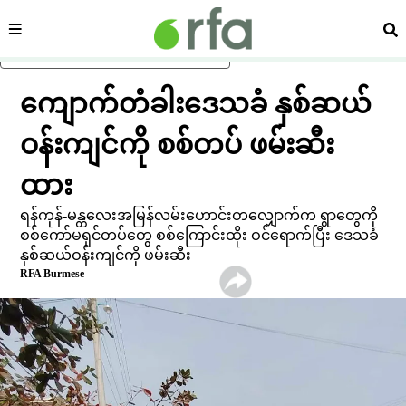
ကဏ္ဍ
ရှာ
ပင်မအကြောင်းအရာသို့ ကျော်ရန်
ကျောက်တံခါးဒေသခံ နှစ်ဆယ်
ဝန်းကျင်ကို စစ်တပ် ဖမ်းဆီး
ထား
ရန်ကုန်-မန္တလေးအမြန်လမ်းဟောင်းတလျှောက်က ရွာတွေကို
စစ်ကော်မရှင်တပ်တွေ စစ်ကြောင်းထိုး ဝင်ရောက်ပြီး ဒေသခံ
နှစ်ဆယ်ဝန်းကျင်ကို ဖမ်းဆီး
RFA Burmese