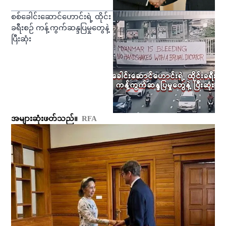
စစ်ခေါင်းဆောင်ဟောင်းရဲ့ ထိုင်း
ခရီးစဉ် ကန့်ကွက်ဆန္ဒပြမှုတွေနဲ့
ပြီးဆုံး
အများဆုံးဖတ်သည်။
RFA