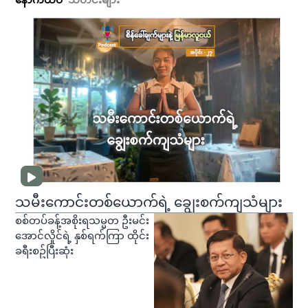
နောက်ထပ်
သတင်းများ
သမီးကောင်းတစ်ယောက်ရဲ့ ချွေးစက်ကျသံများ
စစ်တပ်ခန့်အစိုးရသမ္မတ ဦးမင်း
အောင်လှိုင်ရဲ့ နှစ်ရက်ကြာ ထိုင်း
ခရီးစဥ်ပြီးဆုံး