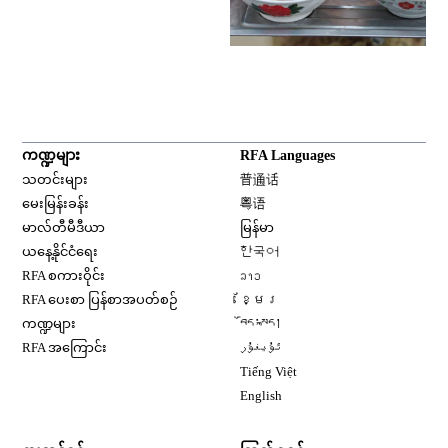
ကဏ္ဍများ
RFA Languages
Opens in new window
သတင်းများ
普通话
Opens in new window
မေးမြန်းခန်း
粤语
Opens in new window
မာလ်တီမီဒီယာ
မြန်မာ
Opens in new window
ယနေ့နိုင်ငံရေး
한국어
Opens in new window
RFA စကားဝိုင်း
ລາວ
Opens in new window
RFA ပေးစာ ပြန်စာအပတ်စဉ်
ខ្មែរ
Opens in new window
ကဏ္ဍများ
བོད་སྐད།
Opens in new window
RFA အကြောင်း
ئۇيغۇر
Opens in new window
Tiếng Việt
Opens in new window
English