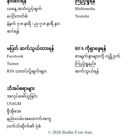
နားဆင်ရန်
ကြည့်ရှုရန်
ယနေ့ အသံလွှင့်ချက်
Multimedia
Opens in new window
ပေါ့ဒ်ကတ်စ်
Youtube
နံနက် ၇-၈ နာရီ / ည ၇-၈ နာရီ နား
Opens in new window
ဆင်ရန်
မပြတ် ဆက်သွယ်ထားရန်
RFA ကိုရှာဖွေရန်
Opens in new window
Facebook
စာမျက်နှာများကို လျှို့ဝှက်
Opens in new window
Twitter
ကြည့်ရှုနည်း
RSS သတင်းပို့ချက်များ
ဆက်သွယ်ရန်
သိအပ်စရာများ
Opens in new window
အလုပ်ခေါ်ယူခြင်း
Opens in new window
USAGM
Opens in new window
ဗွီအိုအေ
နည်းလမ်းအထောက်အကူ
(ဝက်ဘ်ဆိုက်၏ ပုံစံ
© 2026 Radio Free Asia