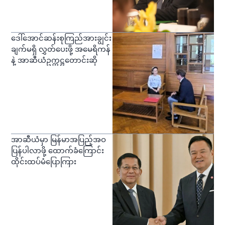
ဒေါ်အောင်ဆန်းစုကြည်အားချွင်း
ချက်မရှိ လွှတ်ပေးဖို့ အမေရိကန်
နဲ့ အာဆီယံဥက္ကဋ္ဌတောင်းဆို
အာဆီယံမှာ မြန်မာအပြည့်အဝ
ပြန်ပါလာဖို့ ထောက်ခံကြောင်း
ထိုင်းထပ်မံပြောကြား