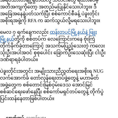
အရပ်သားတချို့ရှိတယ်လို့ သတင်းတွေ ရထားပေမဲ့
အတိအကျကိုတော့ အတည်မပြုနိုင်သေးပါဘူး။ ဒီ
အခြေအနေနဲ့ပတ်သက်ပြီး စစ်ကောင်စီခန့် ပဲခူးတိုင်း
အစိုးရအဖွဲ့ကို RFA က ဆက်သွယ်လို့မရသေးပါဘူး။
မေလ ၇ ရက်နေ့ကလည်း
ထန်းတပင်မြို့နယ်နဲ့ ဖြူး
မြို့နယ်
တို့ကို စစ်တပ်က လေကြောင်းကနေ ဗုံးကြဲ
တိုက်ခိုက်ခဲ့တာကြောင့် အသက်မပြည့်သေးတဲ့ ကလေး
သုံးဦးအပါအဝင် စုစုပေါင်း ခြောက်ဦးသေဆုံးပြီး ငါးဦး
ဒဏ်ရာရခဲ့ပါတယ်။
ပဲခူးတိုင်းအတွင်း အမျိုးသားညီညွတ်ရေးအစိုးရ NUG
လက်အောက်ခံ တော်လှန်ရေးတပ်ဖွဲ့တွေနဲ့ မဟာမိတ်
အဖွဲ့တွေက စစ်တောင်းမြစ်ဝှမ်းဒေသ အောင်မြင်
စစ်ဆင်ရေးဖော်နေပြီး စစ်ကော်မရှင်တပ်တွေနဲ့ တိုက်ပွဲ
ပြင်းထန်နေတာဖြစ်ပါတယ်။