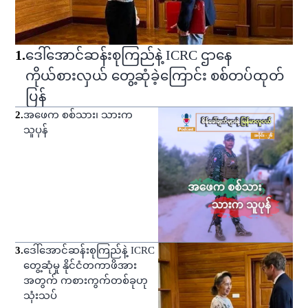
1
.
ဒေါ်အောင်ဆန်းစုကြည်နဲ့ ICRC ဌာနေ
ကိုယ်စားလှယ် တွေ့ဆုံခဲ့ကြောင်း စစ်တပ်ထုတ်
ပြန်
2
.
အဖေက စစ်သား၊ သားက
သူပုန်
3
.
ဒေါ်အောင်ဆန်းစုကြည်နဲ့ ICRC
တွေ့ဆုံမှု နိုင်ငံတကာဖိအား
အတွက် ကစားကွက်တစ်ခုဟု
သုံးသပ်