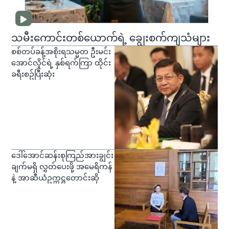
သမီးကောင်းတစ်ယောက်ရဲ့ ချွေးစက်ကျသံများ
စစ်တပ်ခန့်အစိုးရသမ္မတ ဦးမင်း
အောင်လှိုင်ရဲ့ နှစ်ရက်ကြာ ထိုင်း
ခရီးစဥ်ပြီးဆုံး
ဒေါ်အောင်ဆန်းစုကြည်အားချွင်း
ချက်မရှိ လွှတ်ပေးဖို့ အမေရိကန်
နဲ့ အာဆီယံဥက္ကဋ္ဌတောင်းဆို