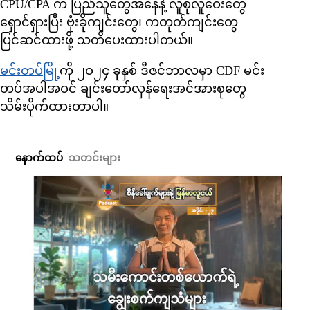
CPU/CPA က ပြည်သူတွေအနေနဲ့ လူစုလူဝေးတွေ
ရှောင်ရှားပြီး ဗုံးခိုကျင်းတွေ၊ ကတုတ်ကျင်းတွေ
ပြင်ဆင်ထားဖို့ သတိပေးထားပါတယ်။
မင်းတပ်မြို့
ကို ၂ဝ၂၄ ခုနှစ် ဒီဇင်ဘာလမှာ CDF မင်း
တပ်အပါအဝင် ချင်းတော်လှန်ရေးအင်အားစုတွေ
သိမ်းပိုက်ထားတာပါ။
နောက်ထပ်
သတင်းများ