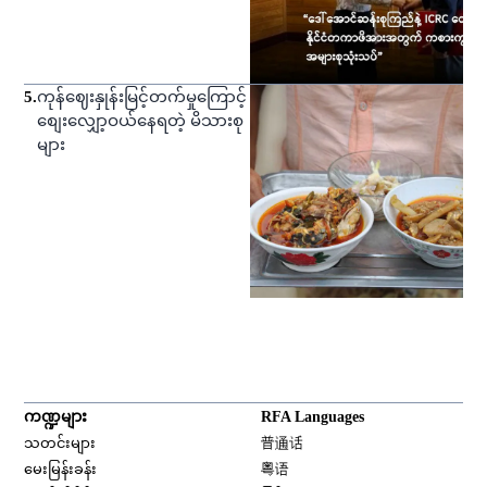
5
.
ကုန်ဈေးနှုန်းမြင့်တက်မှုကြောင့်
စျေးလျှော့ဝယ်နေရတဲ့ မိသားစု
များ
ကဏ္ဍများ
RFA Languages
Opens in new window
သတင်းများ
普通话
Opens in new window
မေးမြန်းခန်း
粤语