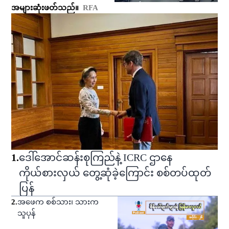
အများဆုံးဖတ်သည်။
RFA
1
.
ဒေါ်အောင်ဆန်းစုကြည်နဲ့ ICRC ဌာနေ
ကိုယ်စားလှယ် တွေ့ဆုံခဲ့ကြောင်း စစ်တပ်ထုတ်
ပြန်
2
.
အဖေက စစ်သား၊ သားက
သူပုန်