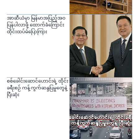
အာဆီယံမှာ မြန်မာအပြည့်အဝ
ပြန်ပါလာဖို့ ထောက်ခံကြောင်း
ထိုင်းထပ်မံပြောကြား
စစ်ခေါင်းဆောင်ဟောင်းရဲ့ ထိုင်း
ခရီးစဉ် ကန့်ကွက်ဆန္ဒပြမှုတွေနဲ့
ပြီးဆုံး