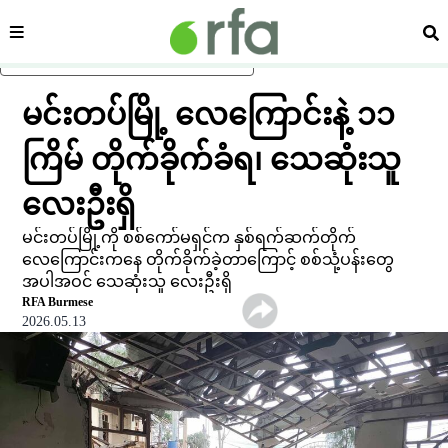
ကဏ္ဍ
ရှာ
ပင်မအကြောင်းအရာသို့ ကျော်ရန်
မင်းတပ်မြို့ လေကြောင်းနဲ့ ၁၁
ကြိမ် တိုက်ခိုက်ခံရ၊ သေဆုံးသူ
လေးဦးရှိ
မင်းတပ်မြို့ကို စစ်ကော်မရှင်က နှစ်ရက်ဆက်တိုက်
လေကြောင်းကနေ တိုက်ခိုက်ခဲ့တာကြောင့် စစ်သုံ့ပန်းတွေ
အပါအဝင် သေဆုံးသူ လေးဦးရှိ
RFA Burmese
2026.05.13