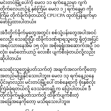
မင်းတပ်မြို့ပေါ်ကို မေလ ၁၁ ရက်နေ့ညမှာ ဂျက်
တိုက်လေယာဉ်နဲ့ နှစ်ကြိမ်၊ မေလ ၁၂ ရက်နေ့မှာ ကိုး
ကြိမ် တိုက်ခိုက်ခဲ့တယ်လို့ CPU/CPA ထုတ်ပြန်ချက်မှာ
ဖော်ပြထားပါတယ်။
အဲဒီတိုက်ခိုက်မှုတွေအတွင်း စစ်သုံ့ပန်းတွေအပါအဝင်
လေးဦး သေဆုံးပြီး ထိခိုက်ဒဏ်ရာရသူတွေ ရှိတဲ့အပြင်
အရပ်သားနေအိမ် ၁၅ လုံး၊ အစိုးရရုံးအဆောက်အဦ ၁ဝ
လုံး၊ မော်တော်ယာဉ် လေးစီး ပျက်စီးခဲ့တယ်လို့လည်း
ဆိုပါတယ်။
သေဆုံးသူတွေနဲ့ပတ်သက်တဲ့ အချက်အလက်ကိုတော့
အတည်မပြုနိုင်သေးပါဘူး။ မေလ ၁၃ ရက်နေ့ညနေ
ပိုင်းမှာလည်း မင်းတပ်မြို့ပေါ် တစ်နေရာကို ဗုံးနှစ်လုံး
ကြဲခံခဲ့ရတယ်လို့ ဒေသခံတချို့က ပြောပါတယ်။ ဒီ
တိုက်ခိုက်မှုနဲ့ပတ်သက်လို့ ထိခိုက်ပျက်စီးတဲ့
အခြေအနေကိုတော့ မသိရသေးပါဘူး။