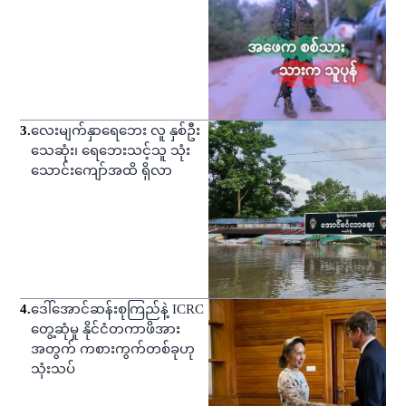
3
.
လေးမျက်နှာရေဘေး လူ နှစ်ဦး
သေဆုံး၊ ရေဘေးသင့်သူ သုံး
သောင်းကျော်အထိ ရှိလာ
4
.
ဒေါ်အောင်ဆန်းစုကြည်နဲ့ ICRC
တွေ့ဆုံမှု နိုင်ငံတကာဖိအား
အတွက် ကစားကွက်တစ်ခုဟု
သုံးသပ်