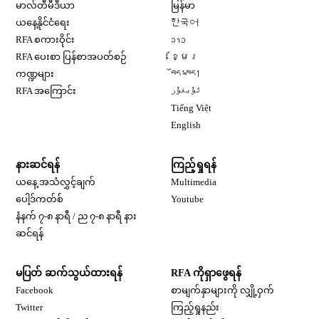
Opens in new window
မာလ်တီမီဒီယာ
မြန်မာ
Opens in new window
ယနေ့နိုင်ငံရေး
한국어
Opens in new window
RFA စကားဝိုင်း
ລາວ
Opens in new window
RFA ပေးစာ ပြန်စာအပတ်စဉ်
ខ្មែរ
Opens in new window
ကဏ္ဍများ
བོད་སྐད།
Opens in new window
RFA အကြောင်း
ئۇيغۇر
Opens in new window
Tiếng Việt
Opens in new window
English
နားဆင်ရန်
ကြည့်ရှုရန်
ယနေ့ အသံလွှင့်ချက်
Multimedia
Opens in new window
ပေါ့ဒ်ကတ်စ်
Youtube
နံနက် ၇-၈ နာရီ / ည ၇-၈ နာရီ နား
Opens in new window
ဆင်ရန်
မပြတ် ဆက်သွယ်ထားရန်
RFA ကိုရှာဖွေရန်
Opens in new window
Facebook
စာမျက်နှာများကို လျှို့ဝှက်
Opens in new window
Twitter
ကြည့်ရှုနည်း