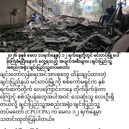
၂ဝ၂၆ ခုနှစ် မေလ ၁၁ရက်နေ့နှင့် ၁၂ ရက်နေ့တို့တွင် မင်းတပ်မြို့ပေါ်
ဗုံးကြဲခံရပြီးနောက် တွေ့ရသည့် အပျက်အစီးများ။
(ချင်းပြည်သူ့
အစည်းအရုံး/ချင်းပြည်သူ့တပ်မတော်)
ချင်းတော်လှန်ရေးအင်အားစုတွေ ထိန်းချုပ်ထားတဲ့
ချင်းပြည်နယ် မင်းတပ်မြို့ကို စစ်ကော်မရှင်က နှစ်
ရက်ဆက်တိုက် လေကြောင်းကနေ တိုက်ခိုက်ခဲ့တာ
ကြောင့် စစ်သုံ့ပန်းတွေအပါအဝင် သေဆုံးသူ လေးဦးရှိ
တယ်လို့ ချင်းပြည်သူ့အစည်းအရုံး/ချင်းပြည်သူ့
တပ်မတော် (CPU/CPA) က မေလ ၁၂ ရက်နေ့မှာ
သတင်းထုတ်ပြန်ပါတယ်။