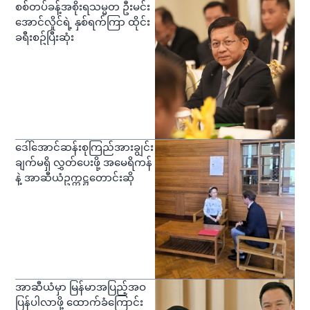
စစ်တပ်ခန့်အစိုးရသမ္မတ ဦးမင်း
အောင်လှိုင်ရဲ့ နှစ်ရက်ကြာ ထိုင်း
ခရီးစဥ်ပြီးဆုံး
ဒေါ်အောင်ဆန်းစုကြည်အားချွင်း
ချက်မရှိ လွှတ်ပေးဖို့ အမေရိကန်
နဲ့ အာဆီယံဥက္ကဋ္ဌတောင်းဆို
အာဆီယံမှာ မြန်မာအပြည့်အဝ
ပြန်ပါလာဖို့ ထောက်ခံကြောင်း