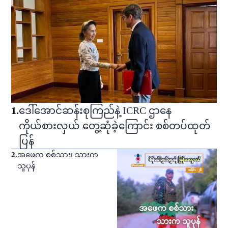
1
.
ဒေါ်အောင်ဆန်းစုကြည်နဲ့ ICRC ဌာနေ
ကိုယ်စားလှယ် တွေ့ဆုံခဲ့ကြောင်း စစ်တပ်ထုတ်
ပြန်
2
.
အဖေက စစ်သား၊ သားက
သူပုန်