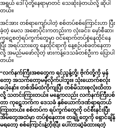
အရွယ် ဒေါ်ပုံတို့နေရာမှာတင် သေဆုံးခဲ့တယ်လို့ ဆိုပါ
တယ်။
အင်အား တစ်ရာကျော်ပါတဲ့ စစ်တပ်စစ်ကြောင်းဟာ ပြီး
ခဲ့တဲ့ မေလ အစောပိုင်းကတည်းက လုံးခင်း၊ မှော်စီဆာ၊
ကုဋေစတဲ့ရပ်ကွက်တွေမှာ ဝင်ရောက်တပ်စွဲနေထိုင်နေ
ပြီး အရပ်သားတွေ နေထိုင်ရာကို နေ့စဉ်ပစ်ခတ်နေတာ
လို့ အမည်မဖော်လိုတဲ့ ဖားကန့်ဒေသခံတစ်ဦးက ပြောပါ
တယ်။
“လက်နက်ကြီးအစတွေက ရင်ညွန့်တို့၊ ဗိုက်တို့ကို မှန်
တော့ အသက်တော့မမှီလိုက်ပါဘူး။ သုံးယောက်စလုံး
ပေါ့နော်။ တစ်အိမ်ထဲကိုကျပြီး တစ်မိသားစုလုံးထိတာ
လို့ သတင်းကြားတယ်။ မနေ့ကလည်း လက်နက်ကြီးပစ်
တာ ကုဋေဘက်က ဒေသခံ နှစ်ယောက်ဒဏ်ရာရတယ်
ကြားတယ်။ စစ်တပ်က ရပ်ကွက်တွေကို ဝင်စီးနင်းပြီး
အိမ်တွေအထဲမှာ တပ်စွဲနေတာ။ တချို့တွေကို ရှောင်ချိန်
မရတော့ စစ်ကြောင်းနဲ့တိုးပြီး ပေါ်တာဆွဲခံထားရတဲ့