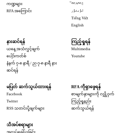
Opens in new window
ကဏ္ဍများ
བོད་སྐད།
Opens in new window
RFA အကြောင်း
ئۇيغۇر
Opens in new window
Tiếng Việt
Opens in new window
English
နားဆင်ရန်
ကြည့်ရှုရန်
ယနေ့ အသံလွှင့်ချက်
Multimedia
Opens in new window
ပေါ့ဒ်ကတ်စ်
Youtube
နံနက် ၇-၈ နာရီ / ည ၇-၈ နာရီ နား
Opens in new window
ဆင်ရန်
မပြတ် ဆက်သွယ်ထားရန်
RFA ကိုရှာဖွေရန်
Opens in new window
Facebook
စာမျက်နှာများကို လျှို့ဝှက်
Opens in new window
Twitter
ကြည့်ရှုနည်း
RSS သတင်းပို့ချက်များ
ဆက်သွယ်ရန်
သိအပ်စရာများ
Opens in new window
အလုပ်ခေါ်ယူခြင်း