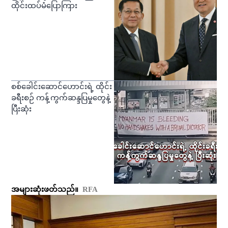
ထိုင်းထပ်မံပြောကြား
စစ်ခေါင်းဆောင်ဟောင်းရဲ့ ထိုင်း
ခရီးစဉ် ကန့်ကွက်ဆန္ဒပြမှုတွေနဲ့
ပြီးဆုံး
အများဆုံးဖတ်သည်။
RFA