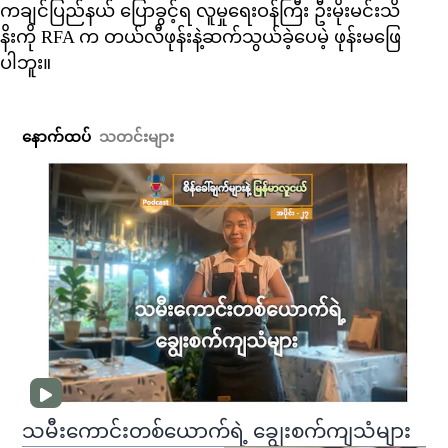
ကချင်ပြည်နယ် ပြောခွင့်ရ လူမှုရေးဝန်ကြီး ဦးမိုးမင်းသိ
နိးကို RFA က တယ်လီဖုန်းနဲ့ဆက်သွယ်ခဲ့ပေမဲ့ ဖုန်းမဖြေ
ပါဘူး။
နောက်ထပ်
သတင်းများ
သမီးကောင်းတစ်ယောက်ရဲ့ ချွေးစက်ကျသံများ