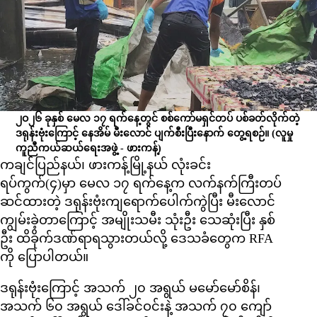
၂ဝ၂၆ ခုနှစ် မေလ ၁၇ ရက်နေ့တွင် စစ်ကော်မရှင်တပ် ပစ်ခတ်လိုက်တဲ့
ဒရုန်းဗုံးကြောင့် နေအိမ် မီးလောင် ပျက်စီးပြီးနောက် တွေ့ရစဉ်။
(လူမှု
ကူညီကယ်ဆယ်ရေးအဖွဲ့ - ဖားကန့်)
ကချင်ပြည်နယ်၊ ဖားကန့်မြို့နယ် လုံးခင်း
ရပ်ကွက်(၄)မှာ မေလ ၁၇ ရက်နေ့က လက်နက်ကြီးတပ်
ဆင်ထားတဲ့ ဒရုန်းဗုံးကျရောက်ပေါက်ကွဲပြီး မီးလောင်
ကျွမ်းခဲ့တာကြောင့် အမျိုးသမီး သုံးဦး သေဆုံးပြီး နှစ်
ဦး ထိခိုက်ဒဏ်ရာရသွားတယ်လို့ ဒေသခံတွေက RFA
ကို ပြောပါတယ်။
ဒရုန်းဗုံးကြောင့် အသက် ၂၀ အရွယ် မမော်မော်စိန်၊
အသက် ၆၀ အရွယ် ဒေါ်ခင်ဝင်းနဲ့ အသက် ၇၀ ကျော်