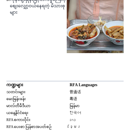
စျေးလျှော့ဝယ်နေရတဲ့ မိသားစု
များ
ကဏ္ဍများ
RFA Languages
Opens in new window
သတင်းများ
普通话
Opens in new window
မေးမြန်းခန်း
粤语
Opens in new window
မာလ်တီမီဒီယာ
မြန်မာ
Opens in new window
ယနေ့နိုင်ငံရေး
한국어
Opens in new window
RFA စကားဝိုင်း
ລາວ
Opens in new window
RFA ပေးစာ ပြန်စာအပတ်စဉ်
ខ្មែរ