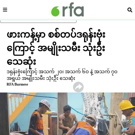
ကဏ္ဍ
ရှာ
ပင်မအကြောင်းအရာသို့ ကျော်ရန်
ဖားကန့်မှာ စစ်တပ်ဒရုန်းဗုံး
ကြောင့် အမျိုးသမီး သုံးဦး
သေဆုံး
ဒရုန်းဗုံးကြောင့် အသက် ၂ဝ၊ အသက် ၆ဝ နဲ့ အသက် ၇ဝ
အရွယ် အမျိုးသမီး သုံးဦး သေဆုံး
RFA Burmese