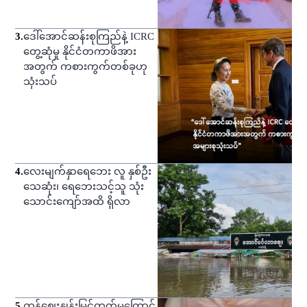
3
.
ဒေါ်အောင်ဆန်းစုကြည်နဲ့ ICRC
တွေ့ဆုံမှု နိုင်ငံတကာဖိအား
အတွက် ကစားကွက်တစ်ခုဟု
သုံးသပ်
4
.
လေးမျက်နှာရေဘေး လူ နှစ်ဦး
သေဆုံး၊ ရေဘေးသင့်သူ သုံး
သောင်းကျော်အထိ ရှိလာ
5
.
ကုန်ဈေးနှုန်းမြင့်တက်မှုကြောင့်