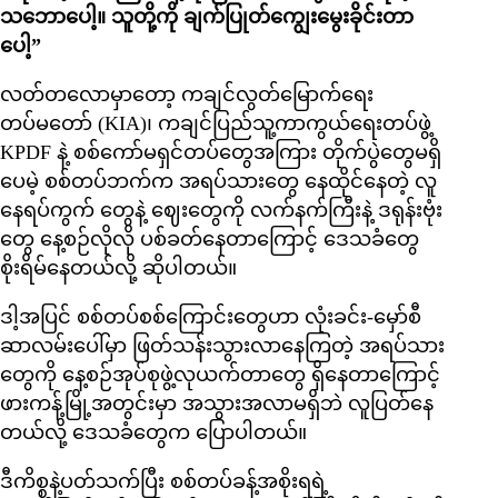
သဘောပေါ့။ သူတို့ကို ချက်ပြုတ်ကျွေးမွေးခိုင်းတာ
ပေါ့”
လတ်တလောမှာတော့ ကချင်လွတ်မြောက်ရေး
တပ်မတော် (KIA)၊ ကချင်ပြည်သူ့ကာကွယ်ရေးတပ်ဖွဲ့
KPDF နဲ့ စစ်ကော်မရှင်တပ်တွေအကြား တိုက်ပွဲတွေမရှိ
ပေမဲ့ စစ်တပ်ဘက်က အရပ်သားတွေ နေထိုင်နေတဲ့ လူ
နေရပ်ကွက် တွေနဲ့ ဈေးတွေကို လက်နက်ကြီးနဲ့ ဒရုန်းဗုံး
တွေ နေ့စဉ်လိုလို ပစ်ခတ်နေတာကြောင့် ဒေသခံတွေ
စိုးရိမ်နေတယ်လို့ ဆိုပါတယ်။
ဒါ့အပြင် စစ်တပ်စစ်ကြောင်းတွေဟာ လုံးခင်း-မှော်စီ
ဆာလမ်းပေါ်မှာ ဖြတ်သန်းသွားလာနေကြတဲ့ အရပ်သား
တွေကို နေ့စဉ်အုပ်စုဖွဲ့လုယက်တာတွေ ရှိနေတာကြောင့်
ဖားကန့်မြို့အတွင်းမှာ အသွားအလာမရှိဘဲ လူပြတ်နေ
တယ်လို့ ဒေသခံတွေက ပြောပါတယ်။
ဒီကိစ္စနဲ့ပတ်သက်ပြီး စစ်တပ်ခန့်အစိုးရရဲ့