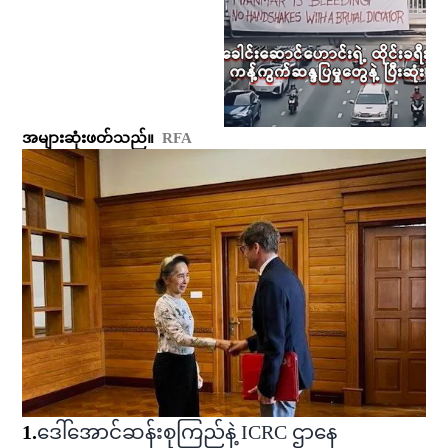
အများဆုံးဖတ်သည်။
RFA
1
.
ဒေါ်အောင်ဆန်းစုကြည်နဲ့ ICRC ဌာနေ