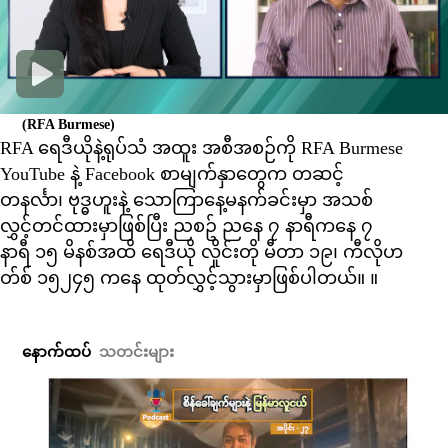
(RFA Burmese)
RFA ရေဒီယိုနဲ့ရုပ်သံ အထူး အစီအစဉ်ကို RFA Burmese
YouTube နဲ့ Facebook စာမျက်နှာတွေက တဆင့်
တနင်္လာ၊ ဗုဒ္ဓဟူးနဲ့ သောကြာနေ့မနက်ခင်းမှာ အသစ်
လွှင့်တင်ထားမှာဖြစ်ပြီး ညစဥ် ညနေ ၇ နာရီကနေ ၇
နာရီ ၁၅ မိနစ်အထိ ရေဒီယို လှိုင်းတို မီတာ ၁၉၊ ကီလိုဟ
တ်စ် ၁၅၂၄၅ ကနေ ထုတ်လွှင့်သွားမှာဖြစ်ပါတယ်။ ။
နောက်ထပ်
သတင်းများ