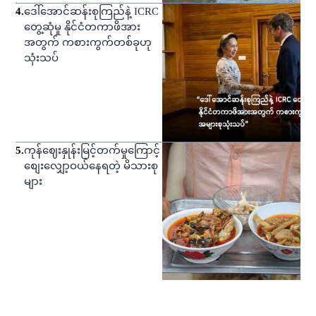
4
.
ဒေါ်အောင်ဆန်းစုကြည်နဲ့ ICRC
တွေ့ဆုံမှု နိုင်ငံတကာဖိအား
အတွက် ကစားကွက်တစ်ခုဟု
သုံးသပ်
5
.
ကုန်ဈေးနှုန်းမြင့်တက်မှုကြောင့်
စျေးလျှော့ဝယ်နေရတဲ့ မိသားစု
များ