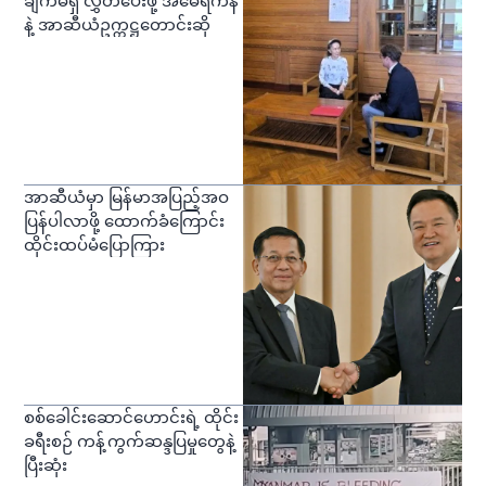
ချက်မရှိ လွှတ်ပေးဖို့ အမေရိကန်
နဲ့ အာဆီယံဥက္ကဋ္ဌတောင်းဆို
အာဆီယံမှာ မြန်မာအပြည့်အဝ
ပြန်ပါလာဖို့ ထောက်ခံကြောင်း
ထိုင်းထပ်မံပြောကြား
စစ်ခေါင်းဆောင်ဟောင်းရဲ့ ထိုင်း
ခရီးစဉ် ကန့်ကွက်ဆန္ဒပြမှုတွေနဲ့
ပြီးဆုံး