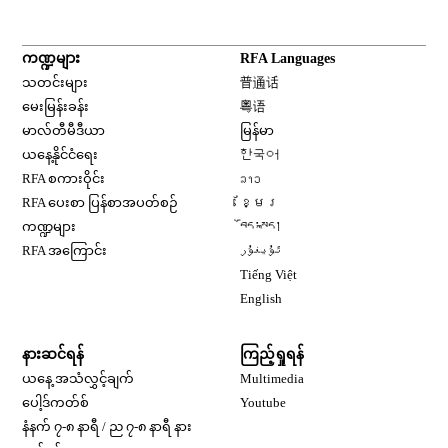
ကဏ္ဍများ
RFA Languages
Opens in new window
သတင်းများ
普通话
Opens in new window
မေးမြန်းခန်း
粤语
Opens in new window
မာလ်တီမီဒီယာ
မြန်မာ
Opens in new window
ယနေ့နိုင်ငံရေး
한국어
Opens in new window
RFA စကားဝိုင်း
ລາວ
Opens in new window
RFA ပေးစာ ပြန်စာအပတ်စဉ်
ខ្មែរ
Opens in new window
ကဏ္ဍများ
བོད་སྐད།
Opens in new window
RFA အကြောင်း
ئۇيغۇر
Opens in new window
Tiếng Việt
Opens in new window
English
နားဆင်ရန်
ကြည့်ရှုရန်
ယနေ့ အသံလွှင့်ချက်
Multimedia
Opens in new window
ပေါ့ဒ်ကတ်စ်
Youtube
နံနက် ၇-၈ နာရီ / ည ၇-၈ နာရီ နား
Opens in new window