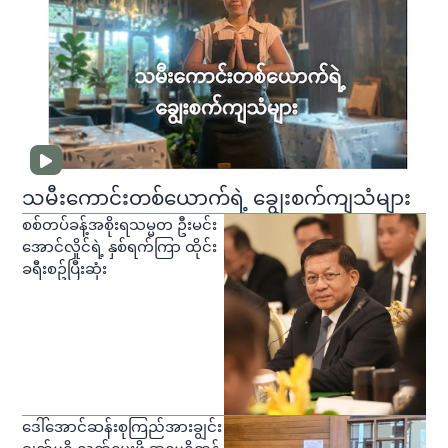
သမီးကောင်းတစ်ယောက်ရဲ့ ချွေးစက်ကျသံများ
စစ်တပ်ခန့်အစိုးရသမ္မတ ဦးမင်း
အောင်လှိုင်ရဲ့ နှစ်ရက်ကြာ ထိုင်း
ခရီးစဥ်ပြီးဆုံး
ဒေါ်အောင်ဆန်းစုကြည်အားချွင်း