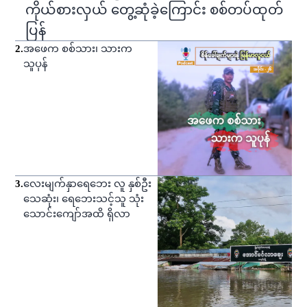
ကိုယ်စားလှယ် တွေ့ဆုံခဲ့ကြောင်း စစ်တပ်ထုတ်
ပြန်
2
.
အဖေက စစ်သား၊ သားက
သူပုန်
3
.
လေးမျက်နှာရေဘေး လူ နှစ်ဦး
သေဆုံး၊ ရေဘေးသင့်သူ သုံး
သောင်းကျော်အထိ ရှိလာ