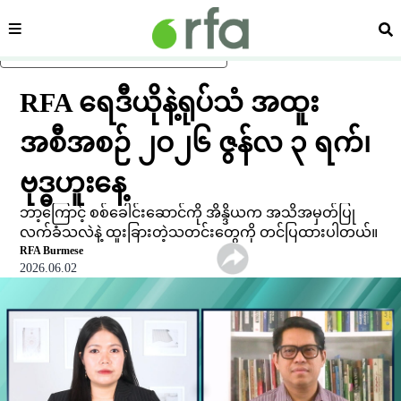
ကဏ္ဍ
ရှာ
ပင်မအကြောင်းအရာသို့ ကျော်ရန်
RFA ရေဒီယိုနဲ့ရုပ်သံ အထူး
အစီအစဉ် ၂ဝ၂၆ ဇွန်လ ၃ ရက်၊
ဗုဒ္ဓဟူးနေ့
ဘာ့ကြောင့် စစ်ခေါင်းဆောင်ကို အိန္ဒိယက အသိအမှတ်ပြု
လက်ခံသလဲနဲ့ ထူးခြားတဲ့သတင်းတွေကို တင်ပြထားပါတယ်။
RFA Burmese
2026.06.02