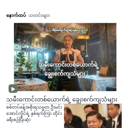
နောက်ထပ်
သတင်းများ
သမီးကောင်းတစ်ယောက်ရဲ့ ချွေးစက်ကျသံများ
စစ်တပ်ခန့်အစိုးရသမ္မတ ဦးမင်း
အောင်လှိုင်ရဲ့ နှစ်ရက်ကြာ ထိုင်း
ခရီးစဥ်ပြီးဆုံး