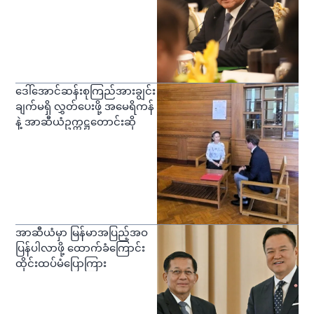
ဒေါ်အောင်ဆန်းစုကြည်အားချွင်း
ချက်မရှိ လွှတ်ပေးဖို့ အမေရိကန်
နဲ့ အာဆီယံဥက္ကဋ္ဌတောင်းဆို
အာဆီယံမှာ မြန်မာအပြည့်အဝ
ပြန်ပါလာဖို့ ထောက်ခံကြောင်း
ထိုင်းထပ်မံပြောကြား