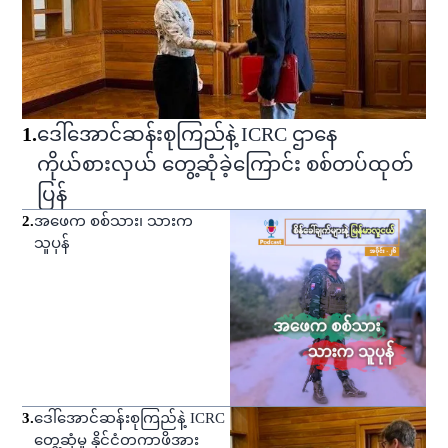
1
.
ဒေါ်အောင်ဆန်းစုကြည်နဲ့ ICRC ဌာနေ
ကိုယ်စားလှယ် တွေ့ဆုံခဲ့ကြောင်း စစ်တပ်ထုတ်
ပြန်
2
.
အဖေက စစ်သား၊ သားက
သူပုန်
3
.
ဒေါ်အောင်ဆန်းစုကြည်နဲ့ ICRC
တွေ့ဆုံမှု နိုင်ငံတကာဖိအား