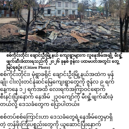
စစ်ကိုင်းတိုင်း ချောင်းဦးမြို့နယ် ကျေးရွာများက လူနေအိမ်အချို့ မီးရှို့
ဖျက်ဆီးခံထားရသည်ကို ၂၀၂၆ ခုနှစ် ဇွန်လ ပထမပတ်အတွင်း တွေ့
မြင်ရစဥ်။
(Citizen Photo)
စစ်ကိုင်းတိုင်း၊ မုံရွာခရိုင် ချောင်းဦးမြို့နယ်အထဲက မှန်
ချို၊ ငါးလုံးတင်နဲဆင်မြေကျေးရွာတွေကို ဇွန်လ ၉ ရက်
နေ့ကနေ ၁၂ ရက်အထိ လေးရက်အကြာဝင်ရောက်
စီးနင်းပြီးနောက် နေအိမ် ၂၃၀ကျော်ကို မီးရှို့ဖျက်ဆီးခဲ့
တယ်လို့ ဒေသခံတွေက ပြောပါတယ်။
စစ်တပ်စစ်ကြောင်းဟာ ဒေသခံတွေရဲ့နေအိမ်တွေမှာရှိ
တဲ့ တန်ဖိုးကြီးပစ္စည်းတွေကို ယူဆောင်ပြီးနောက်