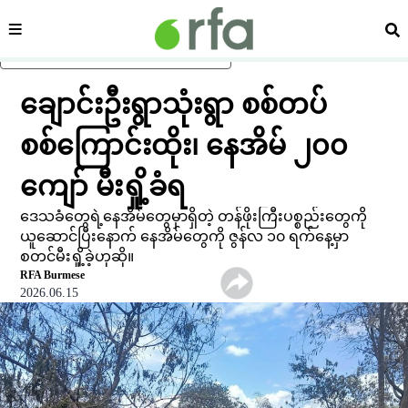
ကဏ္ဍ
ရှာ
ပင်မအကြောင်းအရာသို့ ကျော်ရန်
ချောင်းဦးရွာသုံးရွာ စစ်တပ်
စစ်ကြောင်းထိုး၊ နေအိမ် ၂၀၀
ကျော် မီးရှို့ခံရ
ဒေသခံတွေရဲ့နေအိမ်တွေမှာရှိတဲ့ တန်ဖိုးကြီးပစ္စည်းတွေကို
ယူဆောင်ပြီးနောက် နေအိမ်တွေကို ဇွန်လ ၁၀ ရက်နေ့မှာ
စတင်မီးရှို့ခဲ့ဟုဆို။
RFA Burmese
2026.06.15