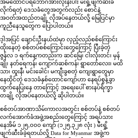
အိမ်ထောင်ပရိဘောဂအားလုံးနီးပါး မီးရှို့ဖျက်ဆီးခံ
လိုက်ရတဲ့ ဒေသခံတွေအတွက်လည်း စောင်နဲ့
အဝတ်အထည်တချို့ လိုအပ်နေတယ်လို့ မြေပြင်မှာ
ကူညီနေသူတွေက ပြောပါတယ်။
ဒ့ါအပြင် ချောင်းဦးနယ်ထဲမှာ လှည့်လည်စစ်ကြောင်း
ထိုးနေတဲ့ စစ်တပ်စစ်ကြောင်းတွေကြောင့် ပြီးခဲ့တဲ့
ဇွန်လ ၁ ရက်နေ့ကတည်းက ဆင်မြေ၊ ငါးလုံးတင်၊ မှန်
ချို၊ နတ်ရေကန်၊ ကျောက်ဆစ်ကန်၊ ရွာတော်လေး၊ မထိ
သာ၊ ထူးနီ၊ မင်းခေါင်၊ မကျီးခွစတဲ့ ကျေးရွာတွေမှာ
နေထိုင်တဲ့ ဒေသခံနှစ်ထောင်ကျော်ဟာ နေရပ်စွန့်ခွာ
ထွက်နေပြးနေ တာကြောင့် အရေးပေါ် စားနပ်ရိက္ခာ
တချို့ လိုအပ်နေတယ်လို့ ဆိုပါတယ်။
စစ်တပ်အာဏာသိမ်းကာလအတွင်း စစ်တပ်နဲ့ စစ်တပ်
လက်အောက်ခံအဖွဲ့အစည်းတွေကြောင့် အရပ်သား
နေအိမ် ၁၂၅,၀၀၀ ကျော် (၁၂၅,၃၂၈ လုံး ) မီးရှို့
ဖျက်ဆီးခံခဲ့ရတယ်လို့ Data for Myanmar အဖွဲ့က