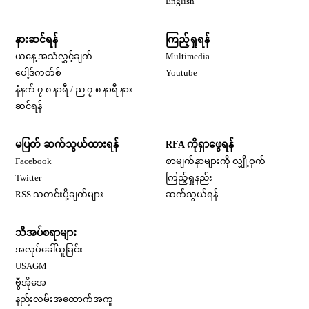
English
နားဆင်ရန်
ကြည့်ရှုရန်
ယနေ့ အသံလွှင့်ချက်
Multimedia
Opens in new window
ပေါ့ဒ်ကတ်စ်
Youtube
နံနက် ၇-၈ နာရီ / ည ၇-၈ နာရီ နား
Opens in new window
ဆင်ရန်
မပြတ် ဆက်သွယ်ထားရန်
RFA ကိုရှာဖွေရန်
Opens in new window
Facebook
စာမျက်နှာများကို လျှို့ဝှက်
Opens in new window
Twitter
ကြည့်ရှုနည်း
RSS သတင်းပို့ချက်များ
ဆက်သွယ်ရန်
သိအပ်စရာများ
Opens in new window
အလုပ်ခေါ်ယူခြင်း
Opens in new window
USAGM
Opens in new window
ဗွီအိုအေ
နည်းလမ်းအထောက်အကူ