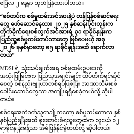
ဧပြီလ ၂ နေ့မှာ ထုတ်ပြန်ထားပါတယ်။
“စစ်တပ်က စစ်မှုထမ်းအင်အားနဲ့ပဲ တန်ပြန်စစ်ဆင်ရေး
တွေ ဖော်ဆောင်နေတာ။ ၂၀၂၅ နှစ်ဆန်းပိုင်းတုန်းက
တိုက်ခိုက်ရေးစစ်ထွက်အင်အားရဲ့ ၃၁ ရာခိုင်နှုန်းက
ပြည်သူ့စစ်မှုထမ်းတပ်သားတွေ ဖြစ်ပေမယ့် အခု
၂၀၂၆ ခုနှစ်မှာတော့ ၈၅ ရာခိုင်နှုန်းအထိ ရောက်လာ
တယ်”
MDSI ရဲ့ သုံးသပ်ချက်အရ စစ်မှုထမ်းဥပဒေကို
အသုံးပြုခြင်းက ပြည်သူအချင်းချင်း ထိပ်တိုက်ရင်ဆိုင်
စေတဲ့ စစ်နည်းဗျူဟာတစ်ရပ်ဖြစ်ပြီး အာဏာသိမ်းစစ်
ခေါင်းဆောင်တွေသာ အကျိုးရရှိစေခဲ့တယ်လို့ ဆိုပါ
တယ်။
စစ်ရေးအကဲခတ်သူတချို့ကတော့ စစ်မှုထမ်းကာလ နှစ်
နှစ်ပြည့်ချိန်အထိ စုဆောင်းခံရသူတွေထဲက လူငယ် ၁၂
ရာခိုင်နှုန်းခန့်သာ အိမ်ပြန်နိုင်ခဲ့တယ်လို့ ဆိုပါတယ်။