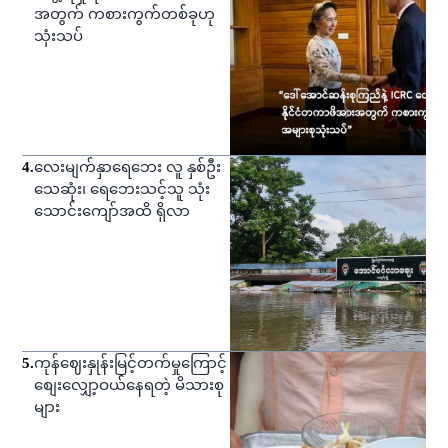
အတွက် ကစားကွက်တစ်ခုဟု
သုံးသပ်
4
.
လေးမျက်နှာရေဘေး လူ နှစ်ဦး
သေဆုံး၊ ရေဘေးသင့်သူ သုံး
သောင်းကျော်အထိ ရှိလာ
5
.
ကုန်ဈေးနှုန်းမြင့်တက်မှုကြောင့်
စျေးလျှော့ဝယ်နေရတဲ့ မိသားစု
များ