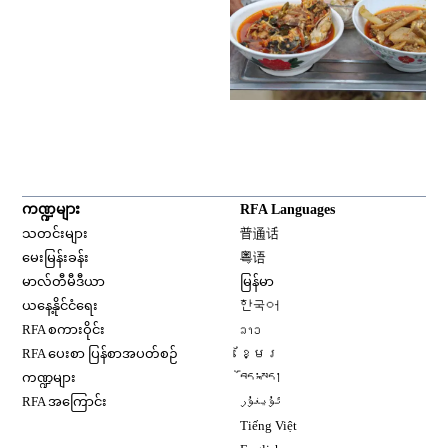
ကဏ္ဍများ
RFA Languages
Opens in new window
သတင်းများ
普通话
Opens in new window
မေးမြန်းခန်း
粤语
Opens in new window
မာလ်တီမီဒီယာ
မြန်မာ
Opens in new window
ယနေ့နိုင်ငံရေး
한국어
Opens in new window
RFA စကားဝိုင်း
ລາວ
Opens in new window
RFA ပေးစာ ပြန်စာအပတ်စဉ်
ខ្មែរ
Opens in new window
ကဏ္ဍများ
བོད་སྐད།
Opens in new window
RFA အကြောင်း
ئۇيغۇر
Opens in new window
Tiếng Việt
Opens in new window