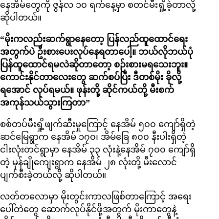
နေအိမ်တွေကို ဇွန်လ ၁၀ ရက်နေ့မှာ စတင်မီးရှို့ခဲ့တာလို့
ဆိုပါတယ်။
“မိုးကလည်းဆက်ရွာနေတော့ ပြန်လည်ထူထောင်ရေး
အတွက်ပဲ ဦးစားပေးလုပ်နေရတာပေါ့။ ဘယ်လိုဘယ်ပုံ
ပြန်ထူထောင်ရမလဲဆိုတာတော့ စဉ်းစားမရသေးဘူး။
ကောင်းနိုင်တာလေးတွေ ဆက်စပ်ပြီး ဒီတစ်မိုး ခိုလို့
ရအောင် လုပ်ရမယ်။ ဖုန်းတို့ ဆိုင်ကယ်တို့ မီးစက်
အကုန်သယ်သွားကြတာ”
စစ်တပ်မီးရှို့ဖျက်ဆီးမှုကြောင့် နေအိမ် ၅၀၀ ကျော်ရှိတဲ့
ဆင်မြေရွာက နေအိမ် ၁၇၀၊ အိမ်ခြေ ၈၀၀ နီးပါးရှိတဲ့
ငါးလုံးတင်ရွာမှာ နေအိမ် ၃၃ လုံးနဲ့နေအိမ် ၇၀၀ ကျော်ရှိ
တဲ့ မှန်ချိုကျေးရွာက နေအိမ် ၂၈ လုံးတို့ မီးလောင်
ပျက်စီးခဲ့တယ်လို့ ဆိုပါတယ်။
လတ်တလောမှာ မိုးတွင်းကာလဖြစ်တာကြောင့် အရေး
ပေါ်တဲတွေ ဆောက်လုပ်နိုင်ဖို့အတွက် မိုးကာတွေနဲ့