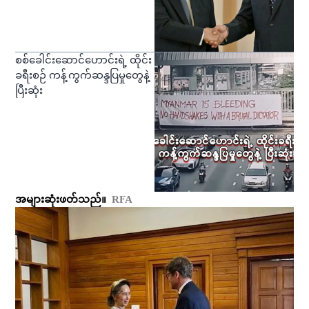
စစ်ခေါင်းဆောင်ဟောင်းရဲ့ ထိုင်း
ခရီးစဉ် ကန့်ကွက်ဆန္ဒပြမှုတွေနဲ့
ပြီးဆုံး
အများဆုံးဖတ်သည်။
RFA