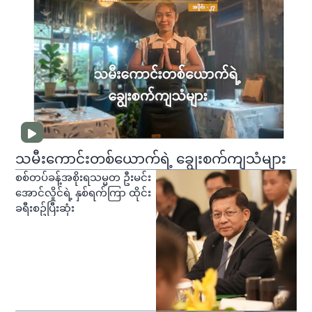
သမီးကောင်းတစ်ယောက်ရဲ့ ချွေးစက်ကျသံများ
စစ်တပ်ခန့်အစိုးရသမ္မတ ဦးမင်း
အောင်လှိုင်ရဲ့ နှစ်ရက်ကြာ ထိုင်း
ခရီးစဥ်ပြီးဆုံး