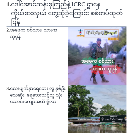
1
.
ဒေါ်အောင်ဆန်းစုကြည်နဲ့ ICRC ဌာနေ
ကိုယ်စားလှယ် တွေ့ဆုံခဲ့ကြောင်း စစ်တပ်ထုတ်
ပြန်
2
.
အဖေက စစ်သား၊ သားက
သူပုန်
3
.
လေးမျက်နှာရေဘေး လူ နှစ်ဦး
သေဆုံး၊ ရေဘေးသင့်သူ သုံး
သောင်းကျော်အထိ ရှိလာ