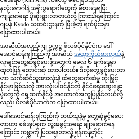
င်မ်အဲရစ် (Kim Aris) ကတော့ မိခင်ဖြစ်သူဟာ
နှလုံးရောဂါနဲ့ အရိုးပွရောဂါတွေကို ခံစားနေရပြီး
ကျန်းမာရေး ပိုဆိုးရွားလာတယ်လို့ ကြားသိရကြောင်း
ဂျပန် Kyodo သတင်းဌာနကို ပြီးခဲ့တဲ့ ရက်ပိုင်းမှာ
ပြောထားပါတယ်။
အာဆီယံအလှည့်ကျ ဥက္ကဋ္ဌ ဖိလစ်ပိုင်နိုင်ငံက ဒေါ်
အောင်ဆန်းစုကြည်ကို အာဆီယံ
အထူးကိုယ်စားလှယ်
နဲ့
လူချင်းတွေ့ဆုံခွင့်ပေးဖို့အတွက် မေလ ၆ ရက်နေ့မှာ
ထုတ်ပြန် တောင်းဆို ထားပါတယ်။ ဒီလိုတွေ့ခွင့်ပေးတာ
ဟာ သက်ဆိုင်သူအားလုံးနဲ့ ထိတွေ့ဆက်ဆံမှု တိုးမြှင့်
နိုင်မှာဖြစ်သလို အားလုံးပါဝင်နိုင်တဲ့ နိုင်ငံရေးဆွေးနွေး
ပွဲတွေကို ရှေ့ဆက်နိုင်ဖို့ အထောက်အကူပြုနိုင်တယ်လို့
လည်း ဖိလစ်ပိုင်ဘက်က ပြောထားပါတယ်။
ဒေါ်အောင်ဆန်းစုကြည်ကို ဘယ်သူနဲ့မှ တွေ့ဆုံခွင့်မပေး
တာဟာ စစ်အုပ်စုက လူ့အခွင့်အရေး ချိုးဖောက်နေ
ကြောင်း ကမ္ဘာကို ပြသနေတာလို့ ရန်ကုန်တိုင်း