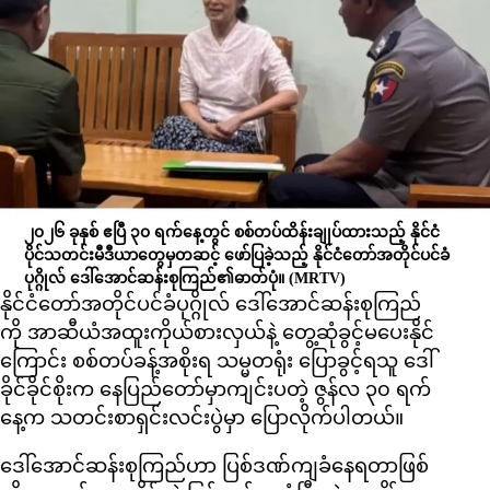
၂၀၂၆ ခုနှစ် ဧပြီ ၃၀ ရက်နေ့တွင် စစ်တပ်ထိန်းချုပ်ထားသည့် နိုင်ငံ
ပိုင်သတင်းမီဒီယာတွေမှတဆင့် ဖော်ပြခဲ့သည့် နိုင်ငံတော်အတိုင်ပင်ခံ
ပုဂ္ဂိုလ် ဒေါ်အောင်ဆန်းစုကြည်၏ဓာတ်ပုံ။
(MRTV)
နိုင်ငံတော်အတိုင်ပင်ခံပုဂ္ဂိုလ် ဒေါ်အောင်ဆန်းစုကြည်
ကို အာဆီယံအထူးကိုယ်စားလှယ်နဲ့ တွေ့ဆုံခွင့်မပေးနိုင်
ကြောင်း စစ်တပ်ခန့်အစိုးရ သမ္မတရုံး ပြောခွင့်ရသူ ဒေါ်
ခိုင်ခိုင်စိုးက နေပြည်တော်မှာကျင်းပတဲ့ ဇွန်လ ၃၀ ရက်
နေ့က သတင်းစာရှင်းလင်းပွဲမှာ ပြောလိုက်ပါတယ်။
ဒေါ်အောင်ဆန်းစုကြည်ဟာ ပြစ်ဒဏ်ကျခံနေရတာဖြစ်