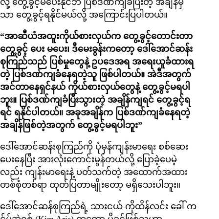
လို့ တွေ့ခွင့်မပေးနိုင်ဘဲ ပြစ်ဒဏ်ကျခံပြီးတဲ့ အချိန်မှ
သာ တွေ့ခွင့်ရနိုင်မယ်လို့ အကြောင်းပြပါတယ်။
“အာဆီယံအထူးကိုယ်စားလှယ်က တွေ့ခွင့်တောင်းတာ
တွေ့ခွင့် ပေး မပေး၊ ဒီမေးခွန်းကတော့ ဒေါ်အောင်ဆန်း
စုကြည်သည် ပြစ်မှုတွေနဲ့ ဥပဒေအရ အရေးယူခံထားရ
တဲ့ ပြစ်ဒဏ်ကျခံနေရတဲ့သူ ဖြစ်ပါတယ်။ အဲဒီအတွက်
အင်တာနေရှင်နယ် ကိုယ်စားလှယ်တွေနဲ့ တွေ့ခွင့်မရပါ
ဘူး။ ပြစ်ဒဏ်ကျခံပြီးသွားတဲ့ အချိန်ကျရင် တွေ့ခွင့်ရ
ရင် ရနိုင်ပါတယ်။ အခုအချိန်က ပြစ်ဒဏ်ကျခံနေရတဲ့
အချိန်ဖြစ်တဲ့အတွက် တွေ့ခွင့်မရပါဘူး”
ဒေါ်အောင်ဆန်းစုကြည်ကို ပုံမှန်ကျန်းမာရေး စစ်ဆေး
ပေးနေပြီး အားလုံးကောင်းမွန်တယ်လို့ ပြောခဲ့ပေမဲ့
လည်း ကျန်းမာရေးနဲ့ ပတ်သက်တဲ့ အထောက်အထား
တစ်စုံတစ်ရာ ထုတ်ပြတာမျိုးတော့ မရှိသေးပါဘူး။
ဒေါ်အောင်ဆန်စုကြည်ရဲ့ သားငယ် ကိုထိန်လင်း ခေါ် က