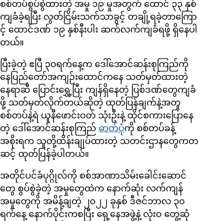
စစ်တပ်စွပ်စွဲထားတဲ့ အမှု ၁၉ မှုအတွက် ထောင် ၃၃ နှစ်
ကျခံခဲ့ရပြီး လွတ်ငြိမ်းသက်သာခွင့် တချို့ရခဲ့တာကြော
င့် ထောင်ဒဏ် ၁၉ နှစ်နီးပါး ဆက်လက်ကျခံရဖို့ ရှိနေပါ
တယ်။
ပြီးခဲ့တဲ့ ဧပြီ ၃ဝရက်နေ့က ဒေါ်အောင်ဆန်းစုကြည်ကို
နေပြည်တော်အကျဉ်းထောင်ကနေ သတ်မှတ်ထားတဲ့
နေရာဆီ ပြောင်းရွှေ့ပြီး ကျန်ရှိနေတဲ့ ပြစ်ဒဏ်တွေကျခံ
ဖို့ သတ်မှတ်လိုက်တယ်ဆိုတဲ့ ထုတ်ပြန်ချက်နဲ့အတူ
စစ်တပ်နဲ့ရဲ ယူနီဖောင်းဝတ် သုံးဦးနဲ့ ထိုင်စကားပြောနေ
တဲ့ ဒေါ်အောင်ဆန်းစုကြည်
ဓာတ်ပုံ
ကို စစ်တပ်ခန့်
အစိုးရက သူတို့ထိန်းချုပ်ထားတဲ့ သတင်းဌာနတွေကတ
ဆင့် ထုတ်ပြန်ခဲ့ပါတယ်။
အတိုင်ပင်ခံပုဂ္ဂိုလ်ကို စစ်အာဏာသိမ်းခေါင်းဆောင်
တွေ စွပ်စွဲခဲ့တဲ့ အမှုတွေထဲက နောက်ဆုံး လက်ကျန်
အမှုတွေကို အမိန့်ချတဲ့ ၂၀၂၂ ခုနှစ် ဒီဇင်ဘာလ ၃၀
ရက်နေ့ နောက်ပိုင်းကစပြီး ရှေ့နေအဖွဲ့နဲ့ လုံး၀ တွေ့ဆုံ