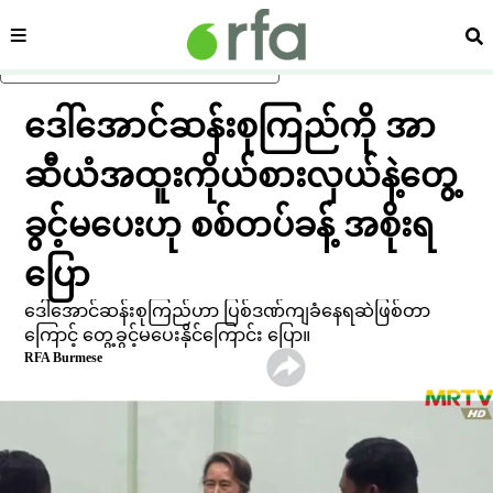
ကဏ္ဍ
ရှာ
ပင်မအကြောင်းအရာသို့ ကျော်ရန်
ဒေါ်အောင်ဆန်းစုကြည်ကို အာ
ဆီယံအထူးကိုယ်စားလှယ်နဲ့တွေ့
ခွင့်မပေးဟု စစ်တပ်ခန့် အစိုးရ
ပြော
ဒေါ်အောင်ဆန်းစုကြည်ဟာ ပြစ်ဒဏ်ကျခံနေရဆဲဖြစ်တာ
ကြောင့် တွေ့ခွင့်မပေးနိုင်ကြောင်း ပြော။
RFA Burmese