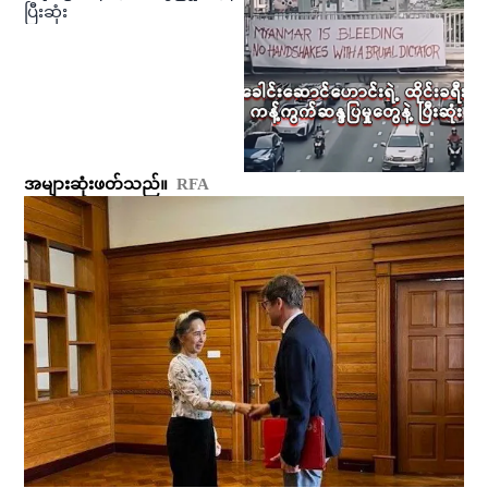
ပြီးဆုံး
အများဆုံးဖတ်သည်။
RFA