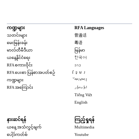
ကဏ္ဍများ
RFA Languages
Opens in new window
သတင်းများ
普通话
Opens in new window
မေးမြန်းခန်း
粤语
Opens in new window
မာလ်တီမီဒီယာ
မြန်မာ
Opens in new window
ယနေ့နိုင်ငံရေး
한국어
Opens in new window
RFA စကားဝိုင်း
ລາວ
Opens in new window
RFA ပေးစာ ပြန်စာအပတ်စဉ်
ខ្មែរ
Opens in new window
ကဏ္ဍများ
བོད་སྐད།
Opens in new window
RFA အကြောင်း
ئۇيغۇر
Opens in new window
Tiếng Việt
Opens in new window
English
နားဆင်ရန်
ကြည့်ရှုရန်
ယနေ့ အသံလွှင့်ချက်
Multimedia
Opens in new window
ပေါ့ဒ်ကတ်စ်
Youtube