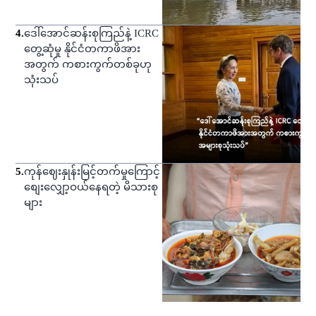
4
.
ဒေါ်အောင်ဆန်းစုကြည်နဲ့ ICRC
တွေ့ဆုံမှု နိုင်ငံတကာဖိအား
အတွက် ကစားကွက်တစ်ခုဟု
သုံးသပ်
5
.
ကုန်ဈေးနှုန်းမြင့်တက်မှုကြောင့်
စျေးလျှော့ဝယ်နေရတဲ့ မိသားစု
များ