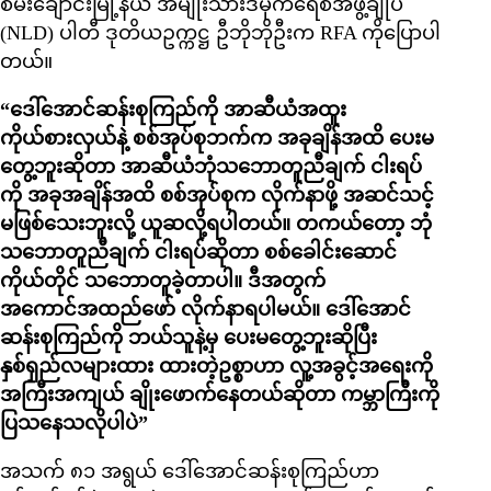
စမ်းချောင်းမြို့နယ် အမျိုးသားဒီမိုကရေစီအဖွဲ့ချုပ်
(NLD) ပါတီ ဒုတိယဥက္ကဋ္ဌ ဦဘိုဘိုဦးက RFA ကိုပြောပါ
တယ်။
“ဒေါ်အောင်ဆန်းစုကြည်ကို အာဆီယံအထူး
ကိုယ်စားလှယ်နဲ့ စစ်အုပ်စုဘက်က အခုချိန်အထိ ပေးမ
တွေ့ဘူးဆိုတာ အာဆီယံဘုံသဘောတူညီချက် ငါးရပ်
ကို အခုအချိန်အထိ စစ်အုပ်စုက လိုက်နာဖို့ အဆင်သင့်
မဖြစ်သေးဘူးလို့ ယူဆလို့ရပါတယ်။ တကယ်တော့ ဘုံ
သဘောတူညီချက် ငါးရပ်ဆိုတာ စစ်ခေါင်းဆောင်
ကိုယ်တိုင် သဘောတူခဲ့တာပါ။ ဒီအတွက်
အကောင်အထည်ဖော် လိုက်နာရပါမယ်။ ဒေါ်အောင်
ဆန်းစုကြည်ကို ဘယ်သူနဲ့မှ ပေးမတွေ့ဘူးဆိုပြီး
နှစ်ရှည်လများထား ထားတဲ့ဥစ္စာဟာ လူ့အခွင့်အရေးကို
အကြီးအကျယ် ချိုးဖောက်နေတယ်ဆိုတာ ကမ္ဘာကြီးကို
ပြသနေသလိုပါပဲ”
အသက် ၈၁ အရွယ် ဒေါ်အောင်ဆန်းစုကြည်ဟာ