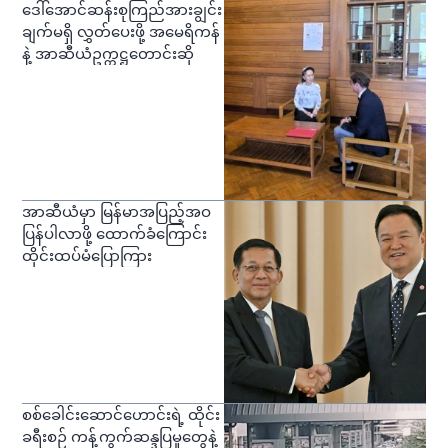
ဒေါ်အောင်ဆန်းစုကြည်အားချွင်း
ချက်မရှိ လွှတ်ပေးဖို့ အမေရိကန်
နဲ့ အာဆီယံဥက္ကဋ္ဌတောင်းဆို
အာဆီယံမှာ မြန်မာအပြည့်အဝ
ပြန်ပါလာဖို့ ထောက်ခံကြောင်း
ထိုင်းထပ်မံပြောကြား
စစ်ခေါင်းဆောင်ဟောင်းရဲ့ ထိုင်း
ခရီးစဉ် ကန့်ကွက်ဆန္ဒပြမှုတွေနဲ့