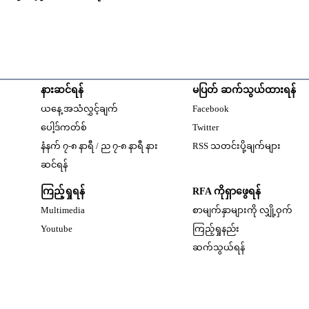
နားဆင်ရန်
မပြတ် ဆက်သွယ်ထားရန်
Opens in new windo
ယနေ့ အသံလွှင့်ချက်
Facebook
Opens in new window
ပေါ့ဒ်ကတ်စ်
Twitter
နံနက် ၇-၈ နာရီ / ည ၇-၈ နာရီ နား
RSS သတင်းပို့ချက်များ
Opens in new window
ဆင်ရန်
ကြည့်ရှုရန်
RFA ကိုရှာဖွေရန်
Multimedia
စာမျက်နှာများကို လျှို့ဝှက်
w
Opens in new window
Youtube
ကြည့်ရှုနည်း
w
ဆက်သွယ်ရန်
dow
w