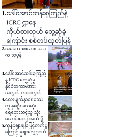
1
.
ဒေါ်အောင်ဆန်းစုကြည်နဲ့
ICRC ဌာနေ
ကိုယ်စားလှယ် တွေ့ဆုံခဲ့
ကြောင်း စစ်တပ်ထုတ်ပြန်
2
.
အဖေက စစ်သား၊ သား
က သူပုန်
3
.
ဒေါ်အောင်ဆန်းစုကြည်
နဲ့ ICRC တွေ့ဆုံမှု
နိုင်ငံတကာဖိအား
အတွက် ကစားကွက်
တစ်ခုဟု သုံးသပ်
4
.
လေးမျက်နှာရေဘေး
လူ နှစ်ဦး သေဆုံး၊
ရေဘေးသင့်သူ သုံး
သောင်းကျော်အထိ ရှိ
လာ
5
.
ကုန်ဈေးနှုန်းမြင့်တက်မှု
ကြောင့် စျေးလျှော့ဝယ်