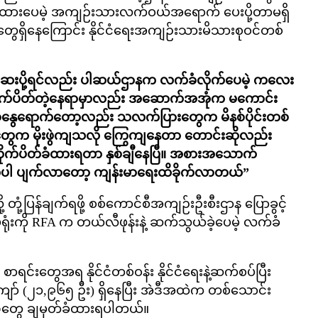
်ခံထားပေမဲ့ အကျဉ်းသားလက်ဝယ်အရောက် ပေးပို့တာမရှိ
ွေရှိနေကြောင်း နိုင်ငံရေးအကျဉ်းသားမိသားစုဝင်တစ်
့ဆေးပို့ရင်လည်း ပါဆယ်ဌာနက လက်ခံလိုက်ပေမဲ့ ကလေး
ိုက်ပိတ်တဲ့နေရာမှာလည်း အဆောက်အအုံက မကောင်း
ု၊ အခုနွေရောက်တော့လည်း သလက်ပြားတွေက မိနစ်ပိုင်းတစ်
်တွေက မိုးဖွဲကျသလို ကြွေကျနေတာ တောင်းဆိုလည်း
တိုက်ပိတ်ခံထားရတာ နှစ်ချီနေပြီ။ အစားအသောက်
ွေပါ ပျက်လာတော့ ကျန်းမာရေးထိခိုက်လာတယ်”
 တုံ့ပြန်ချက်ရဖို့ စစ်ကောင်စီအကျဉ်းဦးစီးဌာန ပြောခွင့်
်ရုံးကို RFA က တယ်လီဖုန်းနဲ့ ဆက်သွယ်ခဲ့ပေမဲ့ လက်ခံ
င်းတွေအရ နိုင်ငံတစ်ဝန်း နိုင်ငံရေးနဲ့ဆက်စပ်ပြီး
ျော် (၂၁,၉၆၅ ဦး) ရှိနေပြီး အဲဒီအထဲက တစ်သောင်း
်တွေ ချမှတ်ခံထားရပါတယ်။