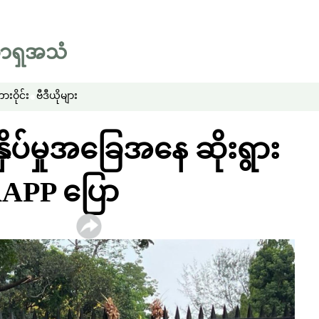
းဝိုင်း
ဗီဒီယိုများ
ှိပ်မှုအခြေအနေ ဆိုးရွား
APP ပြော