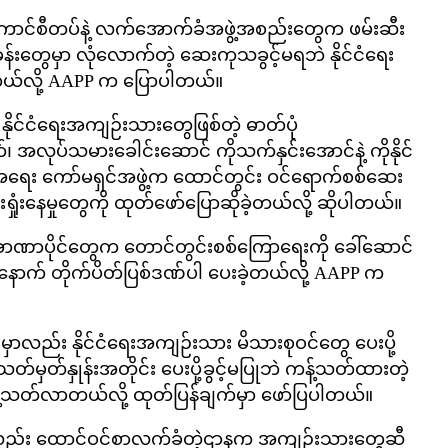
ောင်စီတပ်နဲ့ လက်အောက်ခံအဖွဲ့အစည်းတွေက ဖမ်းဆီး
ခန်းတွေမှာ လုံလောက်တဲ့ ဆေးကုသခွင့်မရဘဲ နိုင်ငံရေး
တယ်လို့ AAPP က ပြောပါတယ်။
နိုင်ငံရေးအကျဉ်းသားတွေဖြစ်တဲ့ ဓာတ်ပုံ
၊ အလုပ်သမားခေါင်းဆောင် ကိုသက်နှင်းအောင်နဲ့ ကိုနိုင်
့်အရေး ကော်မရှင်အဖွဲ့က ထောင်တွင်း ဝင်ရောက်စစ်ဆေး
ုံးနေမှုတွေကို ထုတ်ဖော်ပြောဆိုခဲ့တယ်လို့ ဆိုပါတယ်။
င်အာဏာပိုင်တွေက တောင်တွင်းစစ်ကြောရေးကို ခေါ်ဆောင်
်ပြီးနောက် တိုက်ပိတ်ပြစ်ဒဏ်ပါ ပေးခဲ့တယ်လို့ AAPP က
ှာလည်း နိုင်ငံရေးအကျဉ်းသား မိသားစုဝင်တွေ ပေးပို့
တ်မှတ်နှုန်းအတိုင်း ပေးပို့ခွင့်မပြုဘဲ ကန့်သတ်ထားတဲ့
 ကန့်သတ်လာတယ်လို့ ထုတ်ပြန်ချက်မှာ ဖော်ပြပါတယ်။
်း ထောင်ဝင်စာလက်ခံတဲ့ဌာနက အကျဉ်းသားတွေဆီ