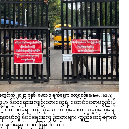
းအတွင်းကို ၂၀၂၃ ခုနှစ်၊ မေလ ၃ ရက်နေ့က တွေ့ရစဉ်။
(Photo: RFA)
မှာ နိုင်ငံရေးအကျဉ်းသားတွေရဲ့ ထောင်ဝင်စာပစ္စည်းပို့
ခွင့် ပိတ်ပင်ခံရတာနဲ့ လုံလောက်တဲ့ဆေးကုသခွင့်တွေမရ
့နေရတယ်လို့ နိုင်ငံရေးအကျဉ်းသားများ ကူညီစောင့်ရှောက်
ရက်နေ့မှာ ထုတ်ပြန်ပါတယ်။