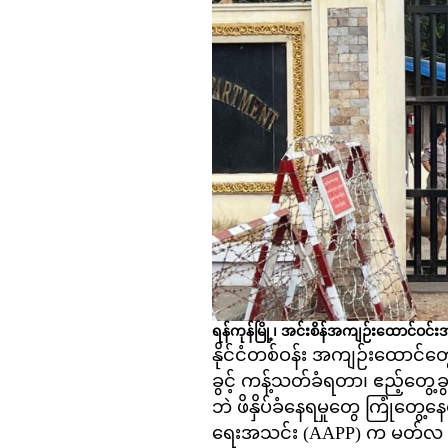
ရန်ကုန်မြို့၊ အင်းစိန်အကျဉ်းထောင်ဝင်
နိုင်ငံတစ်ဝန်း အကျဉ်းထောင်တွေ
ခွင့် ကန့်သတ်ခံရတာ၊ ဧည့်တွေ့
ဘဲ ဖိနှိပ်ခံနေရမှုတွေ ကြုံတွေ
ရေးအသင်း (AAPP) က မတ်လ ၃ 