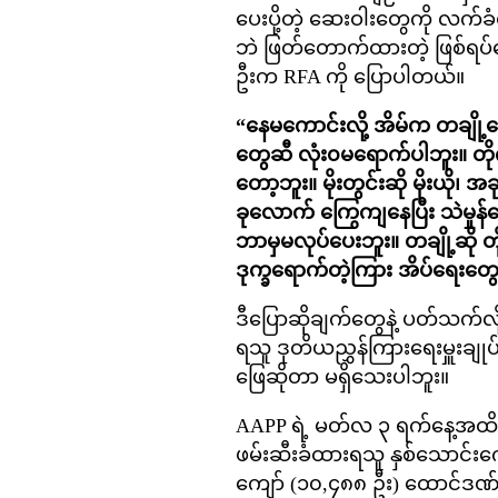
ပေးပို့တဲ့ ဆေးဝါးတွေကို လက
ဘဲ ဖြတ်တောက်ထားတဲ့ ဖြစ်ရပ်တ
ဦးက RFA ကို ပြောပါတယ်။
“နေမကောင်းလို့ အိမ်က တချို
တွေဆီ လုံး၀မရောက်ပါဘူး။ တ
တော့ဘူး။ မိုးတွင်းဆို မိုးယိ
ခုလောက် ကြွေကျနေပြီး သဲမှုန
ဘာမှမလုပ်ပေးဘူး။ တချို့ဆို 
ဒုက္ခရောက်တဲ့ကြား အိပ်ရေးတ
ဒီပြောဆိုချက်တွေနဲ့ ပတ်သက်လို့
ရသူ ဒုတိယညွှန်ကြားရေးမှူးချုပ
ဖြေဆိုတာ မရှိသေးပါဘူး။
AAPP ရဲ့ မတ်လ ၃ ရက်နေ့အထိ စာရ
ဖမ်းဆီးခံထားရသူ နှစ်သောင်းက
ကျော် (၁၀,၄၈၈ ဦး) ထောင်ဒဏ