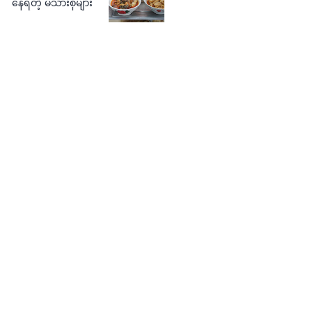
နေရတဲ့ မိသားစုများ