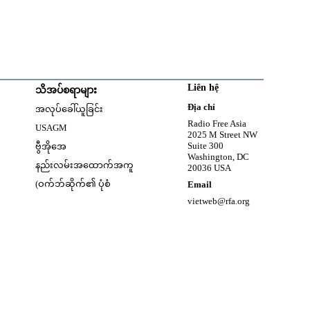
Liên hệ
သိအပ်စရာများ
w
Opens in new window
Địa chỉ
အလုပ်ခေါ်ယူခြင်း
Opens in new window
Radio Free Asia
USAGM
2025 M Street NW
Opens in new window
Suite 300
ဗွီအိုအေ
Washington, DC
နည်းလမ်းအထောက်အကူ
20036 USA
(ဝက်ဘ်ဆိုက်၏ ပုံစံ
Email
vietweb@rfa.org