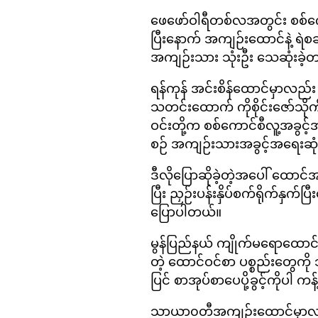
ဖေဖော်ဝါရီတစ်လအတွင်း စစ်က
ပြီးနောက် အကျဉ်းထောင်နဲ့ ရဲစ
အကျဉ်းသား သုံးဦး သေဆုံးခဲ့
ရန်ကုန် အင်းစိန်ထောင်မှာလည်း 
သတင်းထောက် ကိုစိုင်းဇော်သိုက်
ဝင်းတို့က စစ်ကောင်စီလူ့အခွင
စဉ် အကျဉ်းသားအခွင့်အရေးဆုံးရှ
ဒီလိုပြောဆိုခဲ့တဲ့အပေါ် ထော
ပြီး ညှဉ်းပန်းနှိပ်စက်ရိုက်နှက
ပြောပါတယ်။
မွန်ပြည်နယ် ကျိုက်မရောထောင်မ
တဲ့ ထောင်ဝင်စာ ပစ္စည်းတွေကို သ
ပြင် စာအုပ်စာပေပို့ခွင့်ကိုပါ
သာယာ၀တီအကျဉ်းထောင်မှာလည