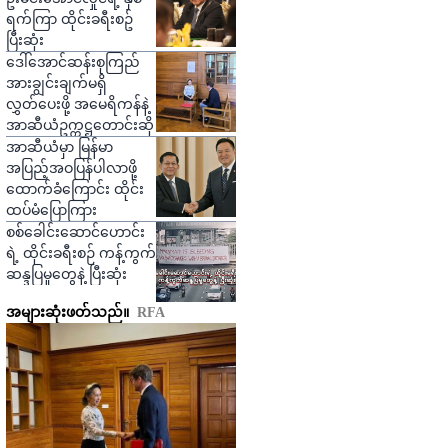
ရက်ကြာ ထိုင်းခရီးစဥ်
ပြီးဆုံး
ဒေါ်အောင်ဆန်းစုကြည်
အားချွင်းချက်မရှိ
လွှတ်ပေးဖို့ အမေရိကန်နဲ့
အာဆီယံဥက္ကဋ္ဌတောင်းဆို
အာဆီယံမှာ မြန်မာ
အပြည့်အဝပြန်ပါလာဖို့
ထောက်ခံကြောင်း ထိုင်း
ထပ်မံပြောကြား
စစ်ခေါင်းဆောင်ဟောင်း
ရဲ့ ထိုင်းခရီးစဉ် ကန့်ကွက်
ဆန္ဒပြမှုတွေနဲ့ ပြီးဆုံး
အများဆုံးဖတ်သည်။
RFA