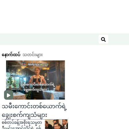
ရှာဖွေရန်
နောက်ထပ်
သတင်းများ
သမီးကောင်းတစ်ယောက်ရဲ့
ချွေးစက်ကျသံများ
စစ်တပ်ခန့်အစိုးရသမ္မတ
ဦးမင်းအောင်လှိုင်ရဲ့ နှစ်