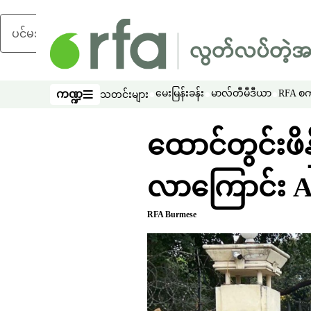
ပင်မအကြောင်းအရာသို့ ကျော်ရန်
ကဏ္ဍ
မေးမြန်းခန်း
မာလ်တီမီဒီယာ
RFA စကာ
သတင်းများ
ကဏ္ဍ
ထောင်တွင်းဖိန
လာကြောင်း A
RFA Burmese