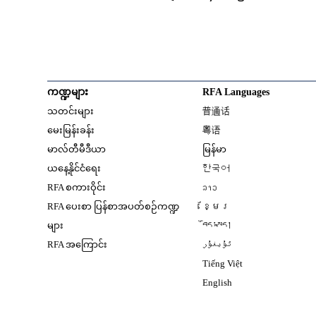
ကဏ္ဍများ
RFA Languages
Opens in new window
သတင်းများ
普通话
Opens in new window
မေးမြန်းခန်း
粤语
Opens in new window
မာလ်တီမီဒီယာ
မြန်မာ
Opens in new window
ယနေ့နိုင်ငံရေး
한국어
Opens in new window
RFA စကားဝိုင်း
ລາວ
Opens in new window
RFA ပေးစာ ပြန်စာအပတ်စဉ်ကဏ္ဍ
ខ្មែរ
Opens in new windo
များ
བོད་སྐད།
Opens in new windo
RFA အကြောင်း
ئۇيغۇر
Opens in new win
Tiếng Việt
Opens in new windo
English