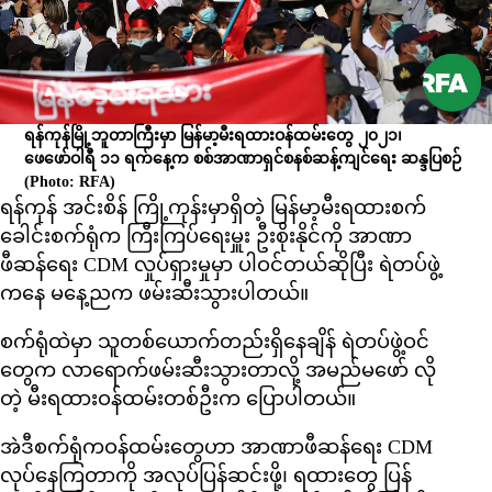
ရန်ကုန်မြို့ဘူတာကြီးမှာ မြန်မာ့မီးရထားဝန်ထမ်းတွေ ၂၀၂၁၊
ဖေဖော်ဝါရီ ၁၁ ရက်နေ့က စစ်အာဏာရှင်စနစ်ဆန့်ကျင်ရေး ဆန္ဒပြစဉ်
(Photo: RFA)
ရန်ကုန် အင်းစိန် ကြို့ကုန်းမှာရှိတဲ့ မြန်မာ့မီးရထားစက်
ခေါင်းစက်ရုံက ကြီးကြပ်ရေးမှူး ဦးစိုးနိုင်ကို အာဏာ
ဖီဆန်ရေး CDM လှုပ်ရှားမှုမှာ ပါဝင်တယ်ဆိုပြီး ရဲတပ်ဖွဲ့
ကနေ မနေ့ညက ဖမ်းဆီးသွားပါတယ်။
စက်ရုံထဲမှာ သူတစ်ယောက်တည်းရှိနေချိန် ရဲတပ်ဖွဲ့ဝင်
တွေက လာရောက်ဖမ်းဆီးသွားတာလို့ အမည်မဖော် လို
တဲ့ မီးရထားဝန်ထမ်းတစ်ဦးက ပြောပါတယ်။
အဲဒီစက်ရုံကဝန်ထမ်းတွေဟာ အာဏာဖီဆန်ရေး CDM
လုပ်နေကြတာကို အလုပ်ပြန်ဆင်းဖို့၊ ရထားတွေ ပြန်