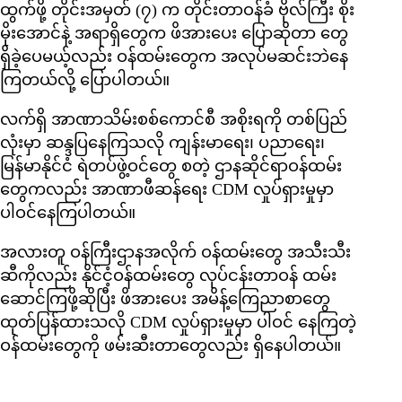
ထွက်ဖို့ တိုင်းအမှတ် (၇) က တိုင်းတာဝန်ခံ ဗိုလ်ကြီး စိုး
မိုးအောင်နဲ့ အရာရှိတွေက ဖိအားပေး ပြောဆိုတာ တွေ
ရှိခဲ့ပေမယ့်လည်း ဝန်ထမ်းတွေက အလုပ်မဆင်းဘဲနေ
ကြတယ်လို့ ပြောပါတယ်။
လက်ရှိ အာဏာသိမ်းစစ်ကောင်စီ အစိုးရကို တစ်ပြည်
လုံးမှာ ဆန္ဒပြနေကြသလို ကျန်းမာရေး၊ ပညာရေး၊
မြန်မာနိုင်ငံ ရဲတပ်ဖွဲ့ဝင်တွေ စတဲ့ ဌာနဆိုင်ရာဝန်ထမ်း
တွေကလည်း အာဏာဖီဆန်ရေး CDM လှုပ်ရှားမှုမှာ
ပါဝင်နေကြပါတယ်။
အလားတူ ဝန်ကြီးဌာနအလိုက် ဝန်ထမ်းတွေ အသီးသီး
ဆီကိုလည်း နိုင်ငံ့ဝန်ထမ်းတွေ လုပ်ငန်းတာဝန် ထမ်း
ဆောင်ကြဖို့ဆိုပြီး ဖိအားပေး အမိန့်ကြေညာစာတွေ
ထုတ်ပြန်ထားသလို CDM လှုပ်ရှားမှုမှာ ပါဝင် နေကြတဲ့
ဝန်ထမ်းတွေကို ဖမ်းဆီးတာတွေလည်း ရှိနေပါတယ်။