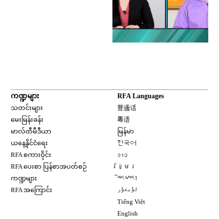
ကဏ္ဍများ
RFA Languages
Opens in new window
သတင်းများ
普通话
Opens in new window
မေးမြန်းခန်း
粤语
Opens in new window
မာလ်တီမီဒီယာ
မြန်မာ
Opens in new window
ယနေ့နိုင်ငံရေး
한국어
Opens in new window
RFA စကားဝိုင်း
ລາວ
Opens in new window
RFA ပေးစာ ပြန်စာအပတ်စဉ်
ខ្មែរ
Opens in new window
ကဏ္ဍများ
བོད་སྐད།
Opens in new window
RFA အကြောင်း
ئۇيغۇر
Opens in new window
Tiếng Việt
Opens in new window
English