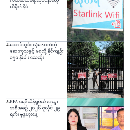
ကယ်ဆယ်ရေးလုပ်ငန်းတွေ
ထိခိုက်နိုင်
4
.
ထောင်တွင်း လုံလောက်တဲ့
ဆေးကုသခွင့် မရလို့ နိုင်ကျဉ်း
၁၅၀ နီးပါး သေဆုံး
5
.
RFA ရေဒီယိုနဲ့ရုပ်သံ အထူး
အစီအစဉ် ၂ဝ၂၆ ဇူလိုင် ၂၉
ရက်၊ ဗုဒ္ဓဟူးနေ့