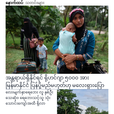
နောက်ထပ်
သတင်းများ
အန္တရာယ်ရှိနိုင်ရင် ရိုဟင်ဂျာ ၅၀၀၀ အား
မြန်မာနိုင်ငံ ပြန်ပို့မည်မဟုတ်ဟု မလေးရှားပြော
လေးမျက်နှာရေဘေး လူ နှစ်ဦး
သေဆုံး၊ ရေဘေးသင့်သူ သုံး
သောင်းကျော်အထိ ရှိလာ