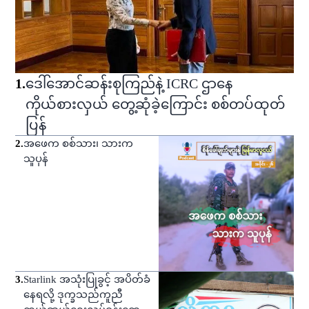
1
.
ဒေါ်အောင်ဆန်းစုကြည်နဲ့ ICRC ဌာနေ
ကိုယ်စားလှယ် တွေ့ဆုံခဲ့ကြောင်း စစ်တပ်ထုတ်
ပြန်
2
.
အဖေက စစ်သား၊ သားက
သူပုန်
3
.
Starlink အသုံးပြုခွင့် အပိတ်ခံ
နေရလို့ ဒုက္ခသည်ကူညီ