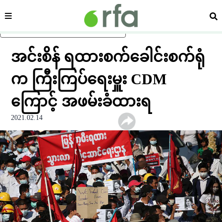
ကဏ္ဍ
ရှာ
ပင်မအကြောင်းအရာသို့ ကျော်ရန်
အင်းစိန် ရထားစက်ခေါင်းစက်ရုံ
က ကြီးကြပ်ရေးမှူး CDM
ကြောင့် အဖမ်းခံထားရ
2021.02.14