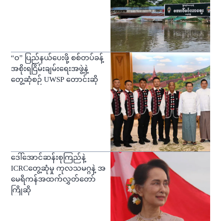
“ဝ” ပြည်နယ်ပေးဖို့ စစ်တပ်ခန့်
အစိုးရငြိမ်းချမ်းရေးအဖွဲ့နဲ့
တွေ့ဆုံစဉ် UWSP တောင်းဆို
ဒေါ်အောင်ဆန်းစုကြည်နဲ့
ICRCတွေ့ဆုံမှု ကုလသမဂ္ဂနဲ့ အ
မေရိကန်အထက်လွှတ်တော်
ကြိုဆို