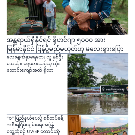
အန္တရာယ်ရှိနိုင်ရင် ရိုဟင်ဂျာ ၅၀၀၀ အား
မြန်မာနိုင်ငံ ပြန်ပို့မည်မဟုတ်ဟု မလေးရှားပြော
လေးမျက်နှာရေဘေး လူ နှစ်ဦး
သေဆုံး၊ ရေဘေးသင့်သူ သုံး
သောင်းကျော်အထိ ရှိလာ
“ဝ” ပြည်နယ်ပေးဖို့ စစ်တပ်ခန့်
အစိုးရငြိမ်းချမ်းရေးအဖွဲ့နဲ့
တွေ့ဆုံစဉ် UWSP တောင်းဆို