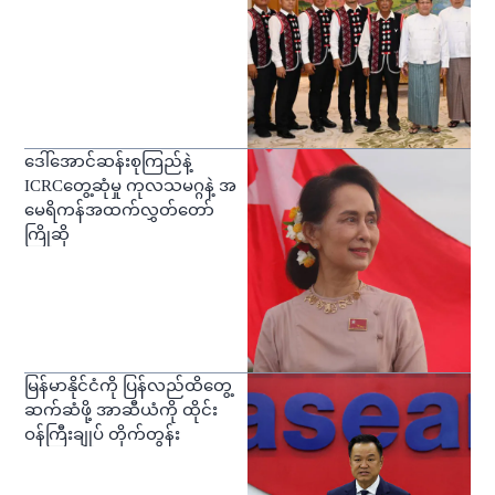
ဒေါ်အောင်ဆန်းစုကြည်နဲ့
ICRCတွေ့ဆုံမှု ကုလသမဂ္ဂနဲ့ အ
မေရိကန်အထက်လွှတ်တော်
ကြိုဆို
မြန်မာနိုင်ငံကို ပြန်လည်ထိတွေ့
ဆက်ဆံဖို့ အာဆီယံကို ထိုင်း
ဝန်ကြီးချုပ် တိုက်တွန်း