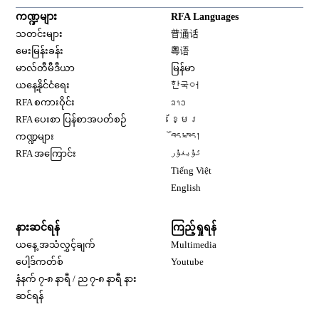
ကဏ္ဍများ
RFA Languages
Opens in new window
သတင်းများ
普通话
Opens in new window
မေးမြန်းခန်း
粤语
Opens in new window
မာလ်တီမီဒီယာ
မြန်မာ
Opens in new window
ယနေ့နိုင်ငံရေး
한국어
Opens in new window
RFA စကားဝိုင်း
ລາວ
Opens in new window
RFA ပေးစာ ပြန်စာအပတ်စဉ်
ខ្មែរ
Opens in new window
ကဏ္ဍများ
བོད་སྐད།
Opens in new window
RFA အကြောင်း
ئۇيغۇر
Opens in new window
Tiếng Việt
Opens in new window
English
နားဆင်ရန်
ကြည့်ရှုရန်
ယနေ့ အသံလွှင့်ချက်
Multimedia
Opens in new window
ပေါ့ဒ်ကတ်စ်
Youtube
နံနက် ၇-၈ နာရီ / ည ၇-၈ နာရီ နား
Opens in new window
ဆင်ရန်