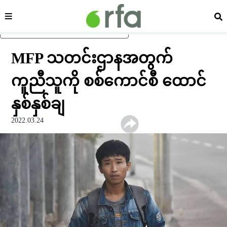
ကဏ္ဍ
ရှာ
ပင်မအကြောင်းအရာသို့ ကျော်ရန်
MFP သတင်းဌာနအတွက်
ကူညီသူကို စစ်ကောင်စီ ထောင်
နှစ်နှစ်ချ
2022.03.24