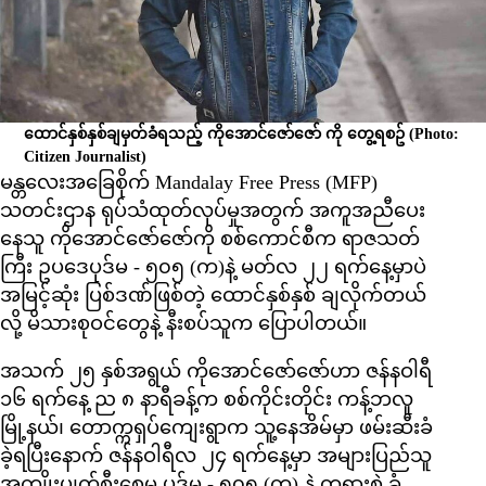
ထောင်နှစ်နှစ်ချမှတ်ခံရသည့် ကိုအောင်ဇော်ဇော် ကို တွေ့ရစဥ်
(Photo:
Citizen Journalist)
မန္တလေးအခြေစိုက် Mandalay Free Press (MFP)
သတင်းဌာန ရုပ်သံထုတ်လုပ်မှုအတွက် အကူအညီပေး
နေသူ ကိုအောင်ဇော်ဇော်ကို စစ်ကောင်စီက ရာဇသတ်
ကြီး ဥပဒေပုဒ်မ - ၅၀၅ (က)နဲ့ မတ်လ ၂၂ ရက်နေ့မှာပဲ
အမြင့်ဆုံး ပြစ်ဒဏ်ဖြစ်တဲ့ ထောင်နှစ်နှစ် ချလိုက်တယ်
လို့ မိသားစုဝင်တွေနဲ့ နီးစပ်သူက ပြောပါတယ်။
အသက် ၂၅ နှစ်အရွယ် ကိုအောင်ဇော်ဇော်ဟာ ဇန်နဝါရီ
၁၆ ရက်နေ့ ည ၈ နာရီခန့်က စစ်ကိုင်းတိုင်း ကန့်ဘလူ
မြို့နယ်၊ တောက္ကရှပ်ကျေးရွာက သူ့နေအိမ်မှာ ဖမ်းဆီးခံ
ခဲ့ရပြီးနောက် ဇန်နဝါရီလ ၂၄ ရက်နေ့မှာ အများပြည်သူ
အကျိုးပျက်စီးစေမှု ပုဒ်မ - ၅၀၅ (က) နဲ့ တရားစွဲ ခံ