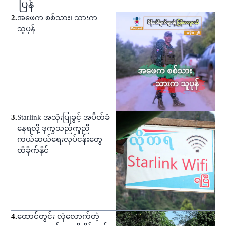
ပြန်
2
.
အဖေက စစ်သား၊ သားက
သူပုန်
3
.
Starlink အသုံးပြုခွင့် အပိတ်ခံ
နေရလို့ ဒုက္ခသည်ကူညီ
ကယ်ဆယ်ရေးလုပ်ငန်းတွေ
ထိခိုက်နိုင်
4
.
ထောင်တွင်း လုံလောက်တဲ့