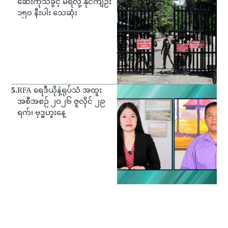
ဆေးကုသခွင့် မရလို့ နိုင်ကျဉ်း
၁၅၀ နီးပါး သေဆုံး
5
.
RFA ရေဒီယိုနဲ့ရုပ်သံ အထူး
အစီအစဉ် ၂ဝ၂၆ ဇူလိုင် ၂၉
ရက်၊ ဗုဒ္ဓဟူးနေ့