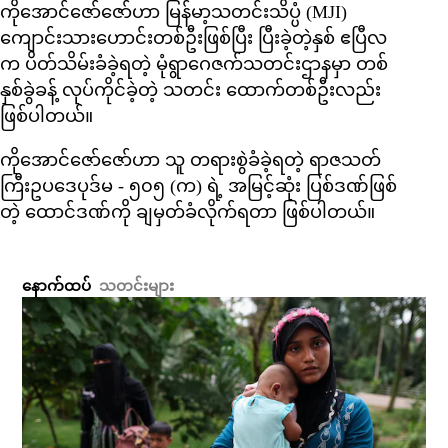
ကိုအောင်ဇော်ဇော်ဟာ မြန်မာ့သတင်းသိပ္ပံ (MJI)
ကျောင်းသားဟောင်းတစ်ဦးဖြစ်ပြီး ပြီးခဲ့တဲ့နှစ် ဧပြီလ
က ပိတ်သိမ်းခံခဲ့ရတဲ့ မုံရွာဂေဇက်သတင်းဌာနမှာ တစ်
နှစ်ခွဲခန့် လုပ်ကိုင်ခဲ့တဲ့ သတင်း ထောက်တစ်ဦးလည်း
ဖြစ်ပါတယ်။
ကိုအောင်ဇော်ဇော်ဟာ သူ တရားစွဲခံခဲ့ရတဲ့ ရာဇသတ်
ကြီးဥပဒေပုဒ်မ - ၅၀၅ (က) ရဲ့ အမြင့်ဆုံး ပြစ်ဒဏ်ဖြစ်
တဲ့ ထောင်ဒဏ်ကို ချမှတ်ခံလိုက်ရတာ ဖြစ်ပါတယ်။
နောက်ထပ်
သတင်းများ