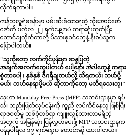
လိုက်ရတာပါ။
ကန့်ဘလူရဲစခန်းမှာ ဖမ်းဆီးခံထားရတဲ့ ကိုအောင်ဇော်
ဇော်ကို မတ်လ ၂၂ ရက်နေ့မှာပဲ တရားရုံးထုတ်ပြီး
ထောင်ချလိုက်တာလို့ မိသားစုဝင်တွေနဲ့ နီးစပ်သူက
ပြောပါတယ်။
"သူကိုတော့ လက်ကိုင်ဖုန်းမှာ ဆန္ဒပြတဲ့
အချက်အလက်တွေပါတယ် ပေါ့နော်၊ အဲဒါတွေနဲ့ တရား
စွဲတာပေါ့ ၊ နှစ်နှစ် ဒီဂရီချတယ်လို့ သိရတယ်၊ ဘယ်ပို့
မယ်၊ ဘယ်နေရာပို့မယ် ဆိုတာကိုတော့ မသိရသေးဘူး"
သူဟာ Mandalay Free Press (MFP) သတင်းဌာနမှာ ရုပ်
သံ၊ တည်းဖြတ်လုပ်ငန်းကို ကူညီ လုပ်ကိုင်နေသူ ဖြစ်ပြီး
ရာဇ၀တ်မှု တစ်စုံတစ်ရာ ကျူးလွန်ထားတာမရှိတဲ့
အတွက် အမြန်ဆုံး ပြန်လွှတ်ပေးဖို့ MFP သတင်းဌာနက
ဇန်နဝါရီလ ၁၉ ရက်နေ့က တောင်းဆို ထားပါတယ်။