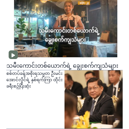
သမီးကောင်းတစ်ယောက်ရဲ့ ချွေးစက်ကျသံများ
စစ်တပ်ခန့်အစိုးရသမ္မတ ဦးမင်း
အောင်လှိုင်ရဲ့ နှစ်ရက်ကြာ ထိုင်း
ခရီးစဥ်ပြီးဆုံး