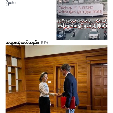
ပြီးဆုံး
အများဆုံးဖတ်သည်။
RFA