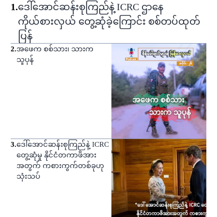
1
.
ဒေါ်အောင်ဆန်းစုကြည်နဲ့ ICRC ဌာနေ
ကိုယ်စားလှယ် တွေ့ဆုံခဲ့ကြောင်း စစ်တပ်ထုတ်
ပြန်
2
.
အဖေက စစ်သား၊ သားက
သူပုန်
3
.
ဒေါ်အောင်ဆန်းစုကြည်နဲ့ ICRC
တွေ့ဆုံမှု နိုင်ငံတကာဖိအား
အတွက် ကစားကွက်တစ်ခုဟု
သုံးသပ်