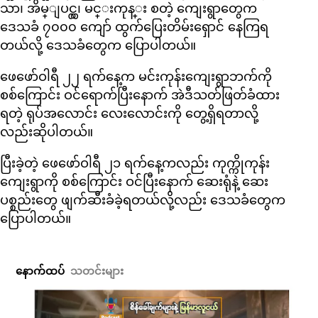
သာ၊ အိမ္ျပင္လွ၊ မင္းကုန္း စတဲ့ ကျေးရွာတွေက
ဒေသခံ ၇၀၀၀ ကျော် ထွက်ပြေးတိမ်းရှောင် နေကြရ
တယ်လို့ ဒေသခံတွေက ပြောပါတယ်။
ဖေဖော်ဝါရီ ၂၂ ရက်နေ့က မင်းကုန်းကျေးရွာဘက်ကို
စစ်ကြောင်း ဝင်ရောက်ပြီးနောက် အဲဒီသတ်ဖြတ်ခံထား
ရတဲ့ ရုပ်အလောင်း လေးလောင်းကို တွေ့ရှိရတာလို့
လည်းဆိုပါတယ်။
ပြီးခဲ့တဲ့ ဖေဖော်ဝါရီ ၂၁ ရက်နေ့ကလည်း ကုက္ကိုကုန်း
ကျေးရွာကို စစ်ကြောင်း ဝင်ပြီးနောက် ဆေးရုံနဲ့ ဆေး
ပစ္စည်းတွေ ဖျက်ဆီးခံခဲ့ရတယ်လို့လည်း ဒေသခံတွေက
ပြောပါတယ်။
နောက်ထပ်
သတင်းများ