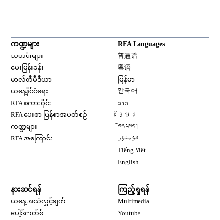
ကဏ္ဍများ
RFA Languages
Opens in new window
သတင်းများ
普通话
Opens in new window
မေးမြန်းခန်း
粤语
Opens in new window
မာလ်တီမီဒီယာ
မြန်မာ
Opens in new window
ယနေ့နိုင်ငံရေး
한국어
Opens in new window
RFA စကားဝိုင်း
ລາວ
Opens in new window
RFA ပေးစာ ပြန်စာအပတ်စဉ်
ខ្មែរ
Opens in new window
ကဏ္ဍများ
བོད་སྐད།
Opens in new window
RFA အကြောင်း
ئۇيغۇر
Opens in new window
Tiếng Việt
Opens in new window
English
နားဆင်ရန်
ကြည့်ရှုရန်
ယနေ့ အသံလွှင့်ချက်
Multimedia
Opens in new window
ပေါ့ဒ်ကတ်စ်
Youtube