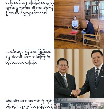
ဒေါ်အောင်ဆန်းစုကြည်အားချွင်း
ချက်မရှိ လွှတ်ပေးဖို့ အမေရိကန်
နဲ့ အာဆီယံဥက္ကဋ္ဌတောင်းဆို
အာဆီယံမှာ မြန်မာအပြည့်အဝ
ပြန်ပါလာဖို့ ထောက်ခံကြောင်း
ထိုင်းထပ်မံပြောကြား
စစ်ခေါင်းဆောင်ဟောင်းရဲ့ ထိုင်း
ခရီးစဉ် ကန့်ကွက်ဆန္ဒပြမှုတွေနဲ့