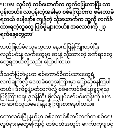
“CDM လုပ်တဲ့ တစ်ယောက်က ထွက်ပြေးလာပြီး လာ
ပုန်းတယ်။ လာပုန်းတဲ့အခါမှာ စစ်ကြောင်းက ဖမ်းတာခံ
ရတယ် ပေါ့နော်။ ကျန်တဲ့ သုံးယောက်က သူ့ကို လက်ခံ
ထားရတဲ့သူတွေ ဖြစ်ဖို့များတယ်။ အလောင်းကို ၂၃
ရက်နေ့တွေ့တာ”
သတ်ဖြတ်ခံရသူတွေဟာ နောက်ပြန်ကြိုးတုပ်ပြီး
လည်ပင်းနဲ့ လက်တွေမှာ ဓားနဲ့ လှီးထားတဲ့ ဒဏ်ရာတွေ
တွေ့ရတယ်လို့လည်း ပြောပါတယ်။
ဒီသတ်ဖြတ်မှုဟာ စစ်ကောင်စီတပ်သားတွေရဲ့
လက်ချက်လို့ ဒေသခံတွေအကြားမှာ ပြောဆိုနေကြပါ
တယ်။ ဒီကိစ္စနဲ့ပတ်သက်လို့ စစ်ကောင်စီပြောခွင့်ရသူ
ပြန်ကြားရေး ဒုဝန်ကြီး ဗိုလ်ချုပ်ဇော်မင်းထွန်းကို RFA
က ဆက်သွယ်မေးမြန်းဖို့ ကြိုးစားနေပါတယ်။
ကောလင်းမြို့နယ်မှာ စစ်ကောင်စီတပ်ဘက်က စစ်ရေး
လှုပ်ရှားမှုတွေကြောင့် တစ်ပတ်အတွင်း ေက်ာက္ျပင္