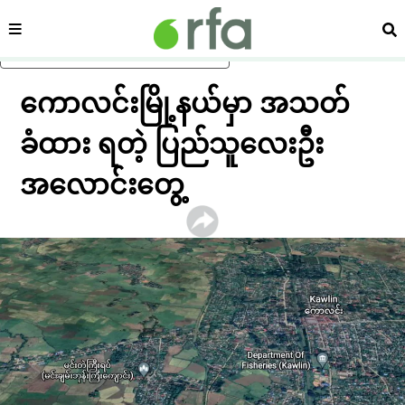
ကဏ္ဍ
ရှာ
ပင်မအကြောင်းအရာသို့ ကျော်ရန်
ကောလင်းမြို့နယ်မှာ အသတ်
ခံထား ရတဲ့ ပြည်သူလေးဦး
အလောင်းတွေ့