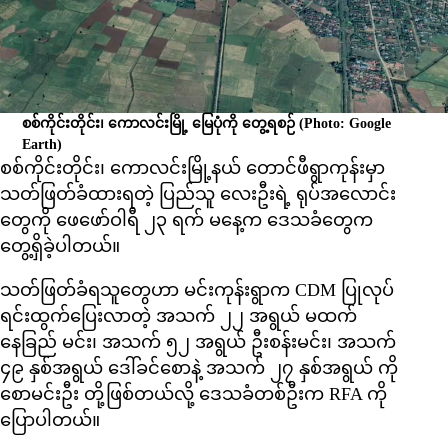
စစ်ကိုင်းတိုင်း၊ ကောလင်းမြို့ မြေပုံကို တွေ့ရစဉ်
(Photo: Google
Earth)
စစ်ကိုင်းတိုင်း၊ ကောလင်းမြို့နယ် တောင်ဖီရွာကုန်းမှာ
သတ်ဖြတ်ခံထားရတဲ့ ပြည်သူ လေးဦးရဲ့ ရုပ်အလောင်း
တွေကို ဖေဖော်ဝါရီ ၂၃ ရက် မနေ့က ဒေသခံတွေက
တွေ့ရှိခဲ့ပါတယ်။
သတ်ဖြတ်ခံရသူတွေဟာ မင်းကုန်းရွာက CDM ပြုလုပ်
ရင်းထွက်ပြေးလာတဲ့ အသက် ၂၂ အရွယ် မထက်
နေခြည် မင်း၊ အသက် ၅၂ အရွယ် ဦးစန်းမင်း၊ အသက်
၄၉ နှစ်အရွယ် ဒေါ်ခင်စောနဲ့ အသက် ၂၇ နှစ်အရွယ် ကို
စောမင်းဦး တို့ဖြစ်တယ်လို့ ဒေသခံတစ်ဦးက RFA ကို
ပြောပါတယ်။