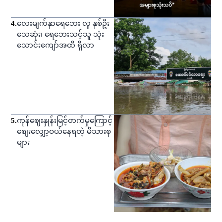
4
.
လေးမျက်နှာရေဘေး လူ နှစ်ဦး
သေဆုံး၊ ရေဘေးသင့်သူ သုံး
သောင်းကျော်အထိ ရှိလာ
5
.
ကုန်ဈေးနှုန်းမြင့်တက်မှုကြောင့်
စျေးလျှော့ဝယ်နေရတဲ့ မိသားစု
များ