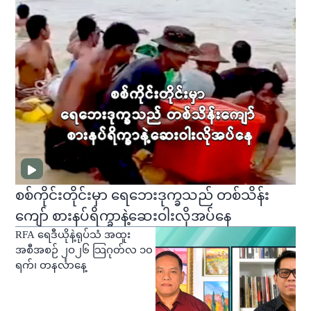
စစ်ကိုင်းတိုင်းမှာ ရေဘေးဒုက္ခသည် တစ်သိန်း
ကျော် စားနပ်ရိက္ခာနဲ့ဆေးဝါးလိုအပ်နေ
RFA ရေဒီယိုနဲ့ရုပ်သံ အထူး
အစီအစဉ် ၂ဝ၂၆ သြဂုတ်လ ၁၀
ရက်၊ တနင်္လာနေ့