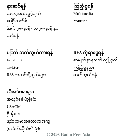
နားဆင်ရန်
ကြည့်ရှုရန်
ယနေ့ အသံလွှင့်ချက်
Multimedia
Opens in new window
ပေါ့ဒ်ကတ်စ်
Youtube
နံနက် ၇-၈ နာရီ / ည ၇-၈ နာရီ နား
Opens in new window
ဆင်ရန်
မပြတ် ဆက်သွယ်ထားရန်
RFA ကိုရှာဖွေရန်
Opens in new window
Facebook
စာမျက်နှာများကို လျှို့ဝှက်
Opens in new window
Twitter
ကြည့်ရှုနည်း
RSS သတင်းပို့ချက်များ
ဆက်သွယ်ရန်
သိအပ်စရာများ
Opens in new window
အလုပ်ခေါ်ယူခြင်း
Opens in new window
USAGM
Opens in new window
ဗွီအိုအေ
နည်းလမ်းအထောက်အကူ
(ဝက်ဘ်ဆိုက်၏ ပုံစံ
© 2026 Radio Free Asia