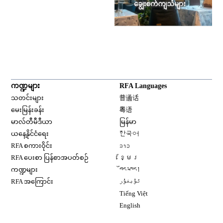
ကဏ္ဍများ
RFA Languages
Opens in new window
သတင်းများ
普通话
Opens in new window
မေးမြန်းခန်း
粤语
Opens in new window
မာလ်တီမီဒီယာ
မြန်မာ
Opens in new window
ယနေ့နိုင်ငံရေး
한국어
Opens in new window
RFA စကားဝိုင်း
ລາວ
Opens in new window
RFA ပေးစာ ပြန်စာအပတ်စဉ်
ខ្មែរ
Opens in new window
ကဏ္ဍများ
བོད་སྐད།
Opens in new window
RFA အကြောင်း
ئۇيغۇر
Opens in new window
Tiếng Việt
Opens in new window
English