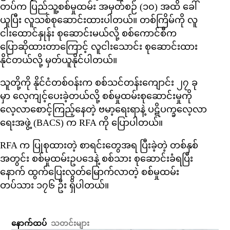
တပ်က ပြည်သူ့စစ်မှုထမ်း အမှတ်စဉ် (၁၀) အထိ ခေါ်
ယူပြီး လူသစ်စုဆောင်းထားပါတယ်။ တစ်ကြိမ်ကို လူ
ငါးထောင်နှုန်း စုဆောင်းမယ်လို့ စစ်ကောင်စီက
ပြောဆိုထားတာကြောင့် လူငါးသောင်း စုဆောင်းထား
နိုင်တယ်လို့ မှတ်ယူနိုင်ပါတယ်။
သူတို့ကို နိုင်ငံတစ်ဝန်းက စစ်သင်တန်းကျောင်း ၂၇ ခု
မှာ လေ့ကျင့်ပေးခဲ့တယ်လို့ စစ်မှုထမ်းစုဆောင်းမှုကို
လေ့လာစောင့်ကြည့်နေတဲ့ ဗမာ့ရေးရာနဲ့ ပဋိပက္ခလေ့လာ
ရေးအဖွဲ့ (BACS) က RFA ကို ပြောပါတယ်။
RFA က ပြုစုထားတဲ့ စာရင်းတွေအရ ပြီးခဲ့တဲ့ တစ်နှစ်
အတွင်း စစ်မှုထမ်းဥပဒေနဲ့ စစ်သား စုဆောင်းခံရပြီး
နောက် ထွက်ပြေးလွတ်မြောက်လာတဲ့ စစ်မှုထမ်း
တပ်သား ၁၇၆ ဦး ရှိပါတယ်။
နောက်ထပ်
သတင်းများ