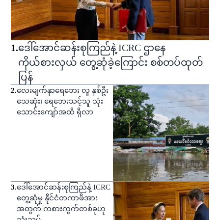
1
.
ဒေါ်အောင်ဆန်းစုကြည်နဲ့ ICRC ဌာနေ
ကိုယ်စားလှယ် တွေ့ဆုံခဲ့ကြောင်း စစ်တပ်ထုတ်
ပြန်
2
.
လေးမျက်နှာရေဘေး လူ နှစ်ဦး
သေဆုံး၊ ရေဘေးသင့်သူ သုံး
သောင်းကျော်အထိ ရှိလာ
3
.
ဒေါ်အောင်ဆန်းစုကြည်နဲ့ ICRC
တွေ့ဆုံမှု နိုင်ငံတကာဖိအား
အတွက် ကစားကွက်တစ်ခုဟု
သုံးသပ်