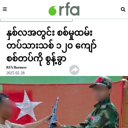
ကဏ္ဍ
ရှာ
ပင်မအကြောင်းအရာသို့ ကျော်ရန်
နှစ်လအတွင်း စစ်မှုထမ်း
တပ်သားသစ် ၁၂၀ ကျော်
စစ်တပ်ကို စွန့်ခွာ
RFA Burmese
2025.02.28