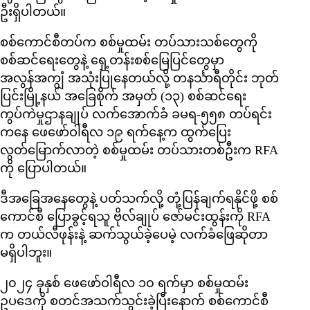
ဦးရှိပါတယ်။
စစ်ကောင်စီတပ်က စစ်မှုထမ်း တပ်သားသစ်တွေကို
စစ်ဆင်ရေးတွေနဲ့ ရှေ့တန်းစစ်မြေပြင်တွေမှာ
အလွန်အကျွံ အသုံးပြုနေတယ်လို့ တနင်္သာရီတိုင်း ဘုတ်
ပြင်းမြို့နယ် အခြေစိုက် အမှတ် (၁၃) စစ်ဆင်ရေး
ကွပ်ကဲမှုဌာနချုပ် လက်အောက်ခံ ခမရ-၅၅၈ တပ်ရင်း
ကနေ ဖေဖော်ဝါရီလ ၁၉ ရက်နေ့က ထွက်ပြေး
လွတ်မြောက်လာတဲ့ စစ်မှုထမ်း တပ်သားတစ်ဦးက RFA
ကို ပြောပါတယ်။
ဒီအခြေအနေတွေနဲ့ ပတ်သက်လို့ တုံ့ပြန်ချက်ရနိုင်ဖို့ စစ်
ကောင်စီ ပြောခွင့်ရသူ ဗိုလ်ချုပ် ဇော်မင်းထွန်းကို RFA
က တယ်လီဖုန်းနဲ့ ဆက်သွယ်ခဲ့ပေမဲ့ လက်ခံဖြေဆိုတာ
မရှိပါဘူး။
၂၀၂၄ ခုနှစ် ဖေဖော်ဝါရီလ ၁၀ ရက်မှာ စစ်မှုထမ်း
ဥပဒေကို စတင်အသက်သွင်းခဲ့ပြီးနောက် စစ်ကောင်စီ