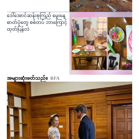
ဒေါ်အောင်ဆန်းစုကြည် မွေးနေ့
ဓာတ်ပုံတွေ စစ်တပ် ဘာကြောင့်
ထုတ်ပြန်လဲ
အများဆုံးဖတ်သည်။
RFA