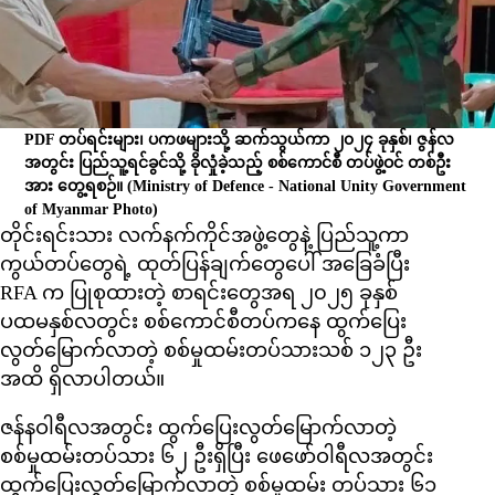
PDF တပ်ရင်းများ၊ ပကဖများသို့ ဆက်သွယ်ကာ ၂၀၂၄ ခုနှစ်၊ ဇွန်လ
အတွင်း ပြည်သူ့ရင်ခွင်သို့ ခိုလှုံခဲ့သည့် စစ်ကောင်စီ တပ်ဖွဲ့ဝင် တစ်ဦး
အား တွေ့ရစဉ်။
(Ministry of Defence - National Unity Government
of Myanmar Photo)
တိုင်းရင်းသား လက်နက်ကိုင်အဖွဲ့တွေနဲ့ ပြည်သူ့ကာ
ကွယ်တပ်တွေရဲ့ ထုတ်ပြန်ချက်တွေပေါ် အခြေခံပြီး
RFA က ပြုစုထားတဲ့ စာရင်းတွေအရ ၂၀၂၅ ခုနှစ်
ပထမနှစ်လတွင်း စစ်ကောင်စီတပ်ကနေ ထွက်ပြေး
လွတ်မြောက်လာတဲ့ စစ်မှုထမ်းတပ်သားသစ် ၁၂၃ ဦး
အထိ ရှိလာပါတယ်။
ဇန်နဝါရီလအတွင်း ထွက်ပြေးလွတ်မြောက်လာတဲ့
စစ်မှုထမ်းတပ်သား ၆၂ ဦးရှိပြီး ဖေဖော်ဝါရီလအတွင်း
ထွက်ပြေးလွတ်မြောက်လာတဲ့ စစ်မှုထမ်း တပ်သား ၆၁