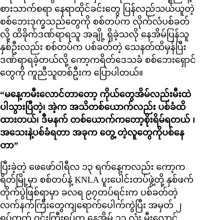
စားသာက်စရာ နေရာထိုင်ခင်းတွေ ပြန်လည်သယ်ယူတဲ့
စစ်ဘေးဒုက္ခသည်တွေကို စစ်တပ်က လိုက်လံပစ်ခတ်
လို့ ထိခိုက်ဒဏ်ရာရသူ အချို့ ရှိခဲ့သလို နေအိမ်ပြန်သူ
နှစ်ဦးလည်း စစ်တပ်က ပစ်ခတ်တဲ့ သေနတ်ထိမှန်ပြီး
ဒဏ်ရာရခဲ့တယ်လို့ ကော့ကရိတ်ဒေသခံ စစ်ဘေးရှောင်
တွေကို ကူညီသူတစ်ဦးက ပြောပါတယ်။
“မနေ့ကမီးလောင်တာတော့ ကိုယ်တွေအိမ်လည်းမီးထဲ
ပါသွားပြီတဲ့၊ အဲ့က အသိတစ်ယောက်လည်း ပစ်ခံထိ
ထားတယ်၊ ဒီမနက် တစ်ယောက်ကတော့စိုးရိမ်ရတယ် ၊
အသေးနဲ့ပစ်ခံရတာ အခုက တွေ့ တဲ့လူတွေကိုပစ်နေ
တာ”
ပြီးခဲ့တဲ့ ဖေဖော်ဝါရီလ ၁၃ ရက်နေ့ကလည်း ကော့က
ရိတ်မြို့မှာ စစ်တပ်နဲ့ KNLA ပူးပေါင်းတပ်ဖွဲ့တို့ နှစ်ဖက်
တိုက်ပွဲဖြစ်ရာမှာ ခလရ ၉၇တပ်ရင်းက ပစ်ခတ်တဲ့
လက်နက်ကြီးတွေကျရောက်ပေါက်ကွဲပြီး အမှတ် ၂
ရပ်ကွက် ဝင်းကြီးရပ်က နေအိမ် ၁၃ လုံး မီးလောင်