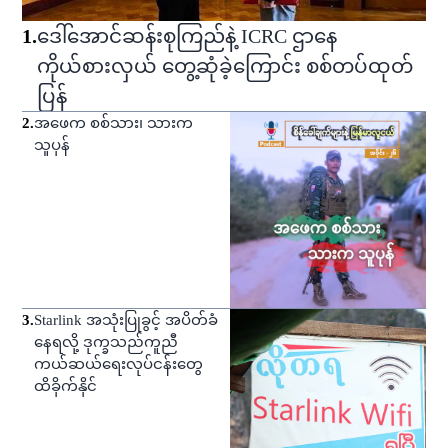
1
.
ဒေါ်အောင်ဆန်းစုကြည်နဲ့ ICRC ဌာနေ
ကိုယ်စားလှယ် တွေ့ဆုံခဲ့ကြောင်း စစ်တပ်ထုတ်
ပြန်
2
.
အဖေက စစ်သား၊ သားက
သူပုန်
3
.
Starlink အသုံးပြုခွင့် အပိတ်ခံ
နေရလို့ ဒုက္ခသည်ကူညီ
ကယ်ဆယ်ရေးလုပ်ငန်းတွေ
ထိခိုက်နိုင်