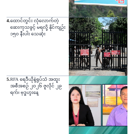
4
.
ထောင်တွင်း လုံလောက်တဲ့
ဆေးကုသခွင့် မရလို့ နိုင်ကျဉ်း
၁၅၀ နီးပါး သေဆုံး
5
.
RFA ရေဒီယိုနဲ့ရုပ်သံ အထူး
အစီအစဉ် ၂ဝ၂၆ ဇူလိုင် ၂၉
ရက်၊ ဗုဒ္ဓဟူးနေ့