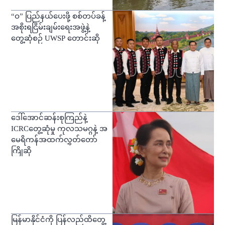
“ဝ” ပြည်နယ်ပေးဖို့ စစ်တပ်ခန့်
အစိုးရငြိမ်းချမ်းရေးအဖွဲ့နဲ့
တွေ့ဆုံစဉ် UWSP တောင်းဆို
ဒေါ်အောင်ဆန်းစုကြည်နဲ့
ICRCတွေ့ဆုံမှု ကုလသမဂ္ဂနဲ့ အ
မေရိကန်အထက်လွှတ်တော်
ကြိုဆို
မြန်မာနိုင်ငံကို ပြန်လည်ထိတွေ့