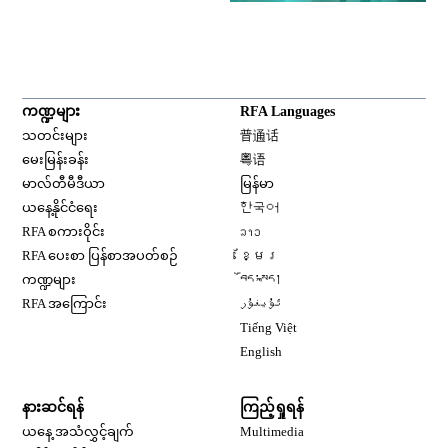
ကဏ္ဍများ
RFA Languages
Opens in new window
သတင်းများ
普通话
Opens in new window
မေးမြန်းခန်း
粤语
Opens in new window
မာလ်တီမီဒီယာ
မြန်မာ
Opens in new window
ယနေ့နိုင်ငံရေး
한국어
Opens in new window
RFA စကားဝိုင်း
ລາວ
Opens in new window
RFA ပေးစာ ပြန်စာအပတ်စဉ်
ខ្មែរ
Opens in new window
ကဏ္ဍများ
བོད་སྐད།
Opens in new window
RFA အကြောင်း
ئۇيغۇر
Opens in new window
Tiếng Việt
Opens in new window
English
နားဆင်ရန်
ကြည့်ရှုရန်
ယနေ့ အသံလွှင့်ချက်
Multimedia