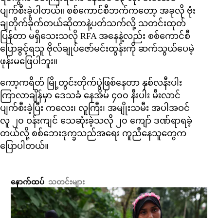
ပျက်စီးခဲ့ပါတယ်။ စစ်ကောင်စီဘက်ကတော့ အခုလို ဗုံး
ချတိုက်ခိုက်တယ်ဆိုတာနဲ့ပတ်သက်လို့ သတင်းထုတ်
ပြန်တာ မရှိသေးသလို RFA အနေနဲ့လည်း စစ်ကောင်စီ
ပြောခွင့်ရသူ ဗိုလ်ချုပ်ဇော်မင်းထွန်းကို ဆက်သွယ်ပေမဲ့
ဖုန်းမဖြေပါဘူး။
ကော့ကရိတ် မြို့တွင်းတိုက်ပွဲဖြစ်နေတာ နှစ်လနီးပါး
ကြာလာချိန်မှာ ဒေသခံ နေအိမ် ၄၀၀ နီးပါး မီးလာင်
ပျက်စီးခဲ့ပြီး ကလေး၊ လူကြီး၊ အမျိုးသမီး အပါအဝင်
လူ ၂၀ ဝန်းကျင် သေဆုံးခဲ့သလို ၂၀ ကျော် ဒဏ်ရာရခဲ့
တယ်လို့ စစ်ဘေးဒုက္ခသည်အရေး ကူညီနေသူတွေက
ပြောပါတယ်။
နောက်ထပ်
သတင်းများ