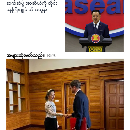
ဆက်ဆံဖို့ အာဆီယံကို ထိုင်း
ဝန်ကြီးချုပ် တိုက်တွန်း
အများဆုံးဖတ်သည်။
RFA