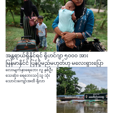
အန္တရာယ်ရှိနိုင်ရင် ရိုဟင်ဂျာ ၅၀၀၀ အား
မြန်မာနိုင်ငံ ပြန်ပို့မည်မဟုတ်ဟု မလေးရှားပြော
လေးမျက်နှာရေဘေး လူ နှစ်ဦး
သေဆုံး၊ ရေဘေးသင့်သူ သုံး
သောင်းကျော်အထိ ရှိလာ