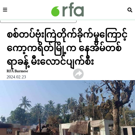
ကဏ္ဍ
ရှာ
ပင်မအကြောင်းအရာသို့ ကျော်ရန်
စစ်တပ်ဗုံးကြဲတိုက်ခိုက်မှုကြောင့်
ကော့ကရိတ်မြို့က နေအိမ်တစ်
ရာခန့် မီးလောင်ပျက်စီး
RFA Burmese
2024.02.23