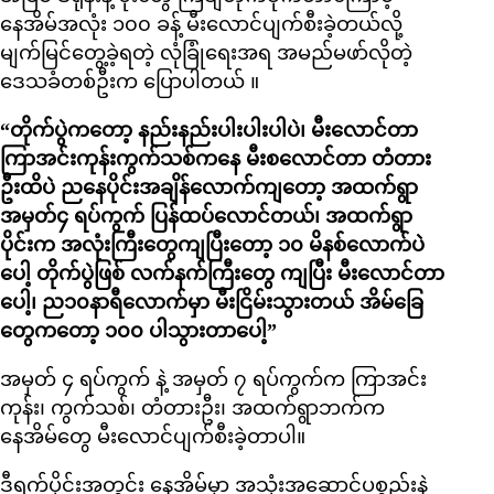
နေအိမ်အလုံး ၁၀၀ ခန့် မီးလောင်ပျက်စီးခဲ့တယ်လို့
မျက်မြင်တွေ့ခဲ့ရတဲ့ လုံခြုံရေးအရ အမည်မဖာ်လိုတဲ့
ဒေသခံတစ်ဦးက ပြောပါတယ် ။
“တိုက်ပွဲကတော့ နည်းနည်းပါးပါးပါပဲ၊ မီးလောင်တာ
ကြာအင်းကုန်းကွက်သစ်ကနေ မီးစလောင်တာ တံတား
ဦးထိပဲ ညနေပိုင်းအချိန်လောက်ကျတော့ အထက်ရွာ
အမှတ်၄ ရပ်ကွက် ပြန်ထပ်လောင်တယ်၊ အထက်ရွာ
ပိုင်းက အလုံးကြီးတွေကျပြီးတော့ ၁၀ မိနစ်လောက်ပဲ
ပေါ့ တိုက်ပွဲဖြစ် လက်နက်ကြီးတွေ ကျပြီး မီးလောင်တာ
ပေါ့၊ ည၁၀နာရီလောက်မှာ မီးငြိမ်းသွားတယ် အိမ်ခြေ
တွေကတော့ ၁၀၀ ပါသွားတာပေါ့”
အမှတ် ၄ ရပ်ကွက် နဲ့ အမှတ် ၇ ရပ်ကွက်က ကြာအင်း
ကုန်း၊ ကွက်သစ်၊ တံတားဦး၊ အထက်ရွာဘက်က
နေအိမ်တွေ မီးလောင်ပျက်စီးခဲ့တာပါ။
ဒီရက်ပိုင်းအတွင်း နေအိမ်မှာ အသုံးအဆောင်ပစ္စည်းနဲ့