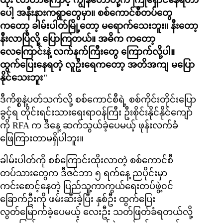
ထိုး လာတာကြောင့် ကျွန်တော်တို့က ကြိုရှောင်နေရတာ
ပေါ့ အနီးနားကရွာတွေမှာ။ စစ်ကောင်စီတပ်တွေ
ကတော့ ခါမ်းပါတ်မြို့တော့ မရောက်သေးဘူး။ နီးတော့
နီးလာပြီလို့ ပြောကြတယ်။ အဓိက ကတော့
လေကြောင်းနဲ့ လက်နက်ကြီးတွေ ကြောက်လို့ပါ။
ထွက်ပြေးနေရတဲ့ လူဦးရေကတော့ အတိအကျ မပြော
နိုင်သေးဘူး"
ဒီကိစ္စနဲ့ပတ်သက်လို့ စစ်ကောင်စီရဲ့ စစ်ကိုင်းတိုင်းပြော
ခွင့်ရ တိုင်းရင်းသားရေးရာဝန်ကြီး ဦးစိုင်းနိုင်နိုင်ကျော်
ကို RFA က ဒီနေ့ ဆက်သွယ်ခဲ့ပေမယ့် ဖုန်းလက်ခံ
ဖြေကြားတာမရှိပါဘူး။
ခါမ်းပါတ်ကို စစ်ကြောင်းထိုးလာတဲ့ စစ်ကောင်စီ
တပ်သားတွေက ဒီဇင်ဘာ ၅ ရက်နေ့ ညပိုင်းမှာ
ကင်းစောင့်နေတဲ့ ပြည်သူ့ကာကွယ်ရေးတပ်ဖွဲ့၀င်
ခြောက်ဦးကို ဖမ်းဆီးခဲ့ပြီး နှစ်ဦး ထွက်ပြေး
လွတ်မြောက်ခဲ့ပေမယ့် လေးဦး သတ်ဖြတ်ခံရတယ်လို့