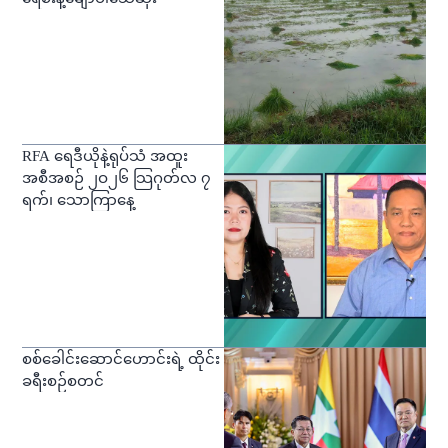
RFA ရေဒီယိုနဲ့ရုပ်သံ အထူး
အစီအစဉ် ၂ဝ၂၆ သြဂုတ်လ ၇
ရက်၊ သောကြာနေ့
စစ်ခေါင်းဆောင်ဟောင်းရဲ့ ထိုင်း
ခရီးစဉ်စတင်