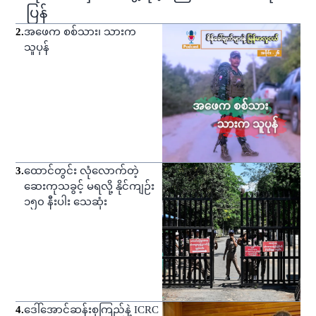
ပြန်
2
.
အဖေက စစ်သား၊ သားက
သူပုန်
3
.
ထောင်တွင်း လုံလောက်တဲ့
ဆေးကုသခွင့် မရလို့ နိုင်ကျဉ်း
၁၅၀ နီးပါး သေဆုံး
4
.
ဒေါ်အောင်ဆန်းစုကြည်နဲ့ ICRC