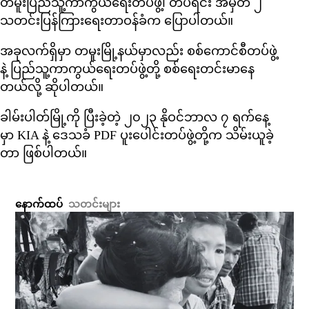
တမူးပြည်သူ့ကာကွယ်ရေးတပ်ဖွဲ့၊ တပ်ရင်း အမှတ် ၂
သတင်းပြန်ကြားရေးတာဝန်ခံက ပြောပါတယ်။
အခုလက်ရှိမှာ တမူးမြို့နယ်မှာလည်း စစ်ကောင်စီတပ်ဖွဲ့
နဲ့ ပြည်သူ့ကာကွယ်ရေးတပ်ဖွဲ့တို့ စစ်ရေးတင်းမာနေ
တယ်လို့ ဆိုပါတယ်။
ခါမ်းပါတ်မြို့ကို ပြီးခဲ့တဲ့ ၂၀၂၃ နိုဝင်ဘာလ ၇ ရက်နေ့
မှာ KIA နဲ့ ဒေသခံ PDF ပူးပေါင်းတပ်ဖွဲ့တို့က သိမ်းယူခဲ့
တာ ဖြစ်ပါတယ်။
နောက်ထပ်
သတင်းများ