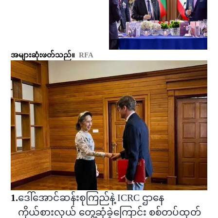
အများဆုံးဖတ်သည်။
RFA
1
.
ဒေါ်အောင်ဆန်းစုကြည်နဲ့ ICRC ဌာနေ
ကိုယ်စားလှယ် တွေ့ဆုံခဲ့ကြောင်း စစ်တပ်ထုတ်