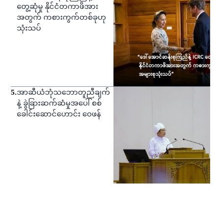
တွေ့ဆုံမှု နိုင်ငံတကာဖိအား
အတွက် ကစားကွက်တစ်ခုဟု
သုံးသပ်
5
.
အာဆီယံဘုံသဘောတူညီချက်
နဲ့ ခွဲခြားဆက်ဆံမှုအပေါ် စစ်
ခေါင်းဆောင်ဟောင်း ဝေဖန်