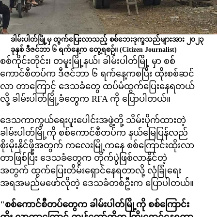
ခါမ်းပါတ်မြို့မှ ထွက်ပြေးလာသည့် စစ်ဘေးဒုက္ခသည်များအား ၂၀၂၃
ခုနှစ် ဒီဇင်ဘာ ၆ ရက်နေ့က တွေ့ရစဉ်။
(Citizen Journalist)
စစ်ကိုင်းတိုင်း၊ တမူးမြို့နယ်၊ ခါမ်းပါတ်မြို့ မှာ စစ်
ကောင်စီတပ်က ဒီဇင်ဘာ ၆ ရက်နေ့ကစပြီး ထိုးစစ်ဆင်
လာ တာကြောင့် ဒေသခံတွေ ထပ်မံထွက်ပြေးနေရတယ်
လို့ ခါမ်းပါတ်မြို့ခံတွေက RFA ကို ပြောပါတယ်။
ဒေသကာကွယ်ရေးပူးပေါင်းအဖွဲ့တို့ သိမ်းပိုက်ထားတဲ့
ခါမ်းပါတ်မြို့ကို စစ်ကောင်စီတပ်က နယ်မြေပြန်လည်
စိုးမိုးနိုင်ဖို့အတွက် ကလေးမြို့ကနေ စစ်ကြောင်းထိုးလာ
တာဖြစ်ပြီး ဒေသခံတွေက တိုက်ပွဲဖြစ်လာနိုင်တဲ့
အတွက် ထွက်ပြေးတိမ်းရှောင်နေရတာလို့ လုံခြုံရေး
အရအမည်မဖော်လိုတဲ့ ဒေသခံတစ်ဦးက ပြောပါတယ်။
"စစ်ကောင်စီတပ်တွေက ခါမ်းပါတ်မြို့ကို စစ်ကြောင်း