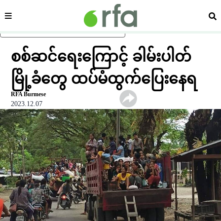
ကဏ္ဍ
ရှာ
ပင်မအကြောင်းအရာသို့ ကျော်ရန်
စစ်ဆင်ရေးကြောင့် ခါမ်းပါတ်
မြို့ခံတွေ ထပ်မံထွက်ပြေးနေရ
RFA Burmese
2023.12.07