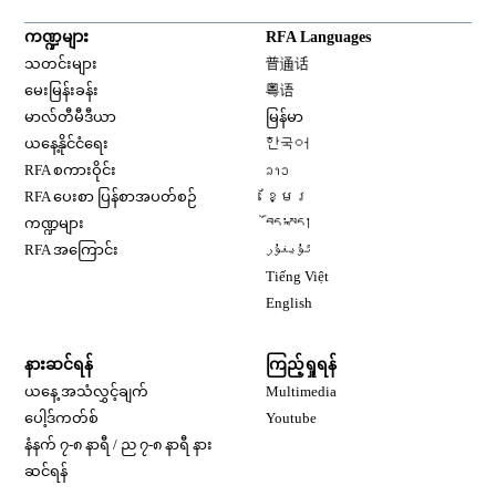
ကဏ္ဍများ
RFA Languages
Opens in new window
သတင်းများ
普通话
Opens in new window
မေးမြန်းခန်း
粤语
Opens in new window
မာလ်တီမီဒီယာ
မြန်မာ
Opens in new window
ယနေ့နိုင်ငံရေး
한국어
Opens in new window
RFA စကားဝိုင်း
ລາວ
Opens in new window
RFA ပေးစာ ပြန်စာအပတ်စဉ်
ខ្មែរ
Opens in new window
ကဏ္ဍများ
བོད་སྐད།
Opens in new window
RFA အကြောင်း
ئۇيغۇر
Opens in new window
Tiếng Việt
Opens in new window
English
နားဆင်ရန်
ကြည့်ရှုရန်
ယနေ့ အသံလွှင့်ချက်
Multimedia
Opens in new window
ပေါ့ဒ်ကတ်စ်
Youtube
နံနက် ၇-၈ နာရီ / ည ၇-၈ နာရီ နား
Opens in new window
ဆင်ရန်