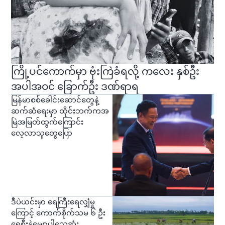
ကြို့ပင်ကောက်မှာ ဗုံးကြဲခံရလို့ ကလေး နှစ်ဦး
အပါအဝင် ခြောက်ဦး ဒဏ်ရာရ
မြန်မာစစ်ခေါင်းဆောင်တွေနဲ့
ဆက်ဆံရေးမှာ ထိုင်းဘက်ကအ
မြဲအမြတ်ထွက်ကြောင်း
လေ့လာသူတွေပြော
ဒီပဲယင်းမှာ ရေကြီးရေလျှံမှု
ကြောင့် ကောက်စိုက်သမ ၆ ဦး
ရေစီးနဲ့မျောပါသေဆုံး