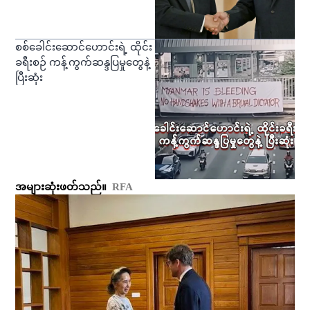
စစ်ခေါင်းဆောင်ဟောင်းရဲ့ ထိုင်း
ခရီးစဉ် ကန့်ကွက်ဆန္ဒပြမှုတွေနဲ့
ပြီးဆုံး
အများဆုံးဖတ်သည်။
RFA