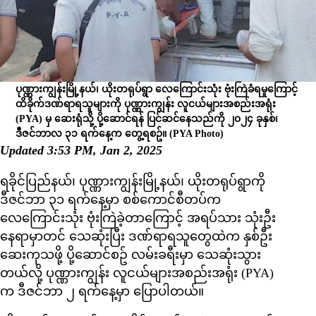
ပုဏ္ဏားကျွန်းမြို့နယ်၊ ယိုးတရုပ်ရွာ လေကြောင်းသုံး ဗုံးကြဲခံရမှုကြောင့်
ထိခိုက်ဒဏ်ရာရသူများကို ပုဏ္ဏားကျွန်း လူငယ်များအစည်းအရုံး
(PYA) မှ ဆေးရုံသို့ ပို့ဆောင်ရန် ပြင်ဆင်နေသည်ကို ၂၀၂၄ ခုနှစ်၊
ဒီဇင်ဘာလ ၃၁ ရက်နေ့က တွေ့ရစဥ်။
(PYA Photo)
Updated 3:53 PM, Jan 2, 2025
ရခိုင်ပြည်နယ်၊ ပုဏ္ဏားကျွန်းမြို့နယ်၊ ယိုးတရုပ်ရွာကို
ဒီဇင်ဘာ ၃၁ ရက်နေ့မှာ စစ်ကောင်စီတပ်က
လေကြောင်းသုံး ဗုံးကြဲခဲ့တာကြောင့် အရပ်သား သုံးဦး
နေရာမှာတင် သေဆုံးပြီး ဒဏ်ရာရသူတွေထဲက နှစ်ဦး
ဆေးကုသဖို့ ပို့ဆောင်စဥ် လမ်းခရီးမှာ သေဆုံးသွား
တယ်လို့ ပုဏ္ဏားကျွန်း လူငယ်များအစည်းအရုံး (PYA)
က ဒီဇင်ဘာ ၂ ရက်နေ့မှာ ပြောပါတယ်။