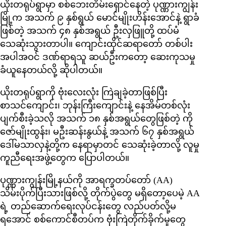
ယိုးတရုပ်ရွာမှာ စစ်ဘေးတိမ်းရှောင်နေတဲ့ ပုဏ္ဏားကျွန်း
မြို့က အသက် ၉ နှစ်ရွယ် မောင်မျိုးဟိန်းအောင်နဲ့ ရွာခံ
ဖြစ်တဲ့ အသက် ၄၈ နှစ်အရွယ် ဦးလှဖြူတို့ ထပ်မံ
သေဆုံးသွားတာပါ။ ကျောင်းထိုင်ဆရာတော် တစ်ပါး
အပါအဝင် ဒဏ်ရာရသူ ဆယ်ဦးကတော့ ဆေးကုသမှု
ခံယူနေတယ်လို့ ဆိုပါတယ်။
ယိုးတရုပ်ရွာကို ဗုံးလေးလုံး ကြဲချခဲ့တာဖြစ်ပြီး
စာသင်ကျောင်း၊ ဘုန်းကြီးကျောင်းနဲ့ နေအိမ်တစ်လုံး
ပျက်စီးခဲ့သလို အသက် ၁၈ နှစ်အရွယ်တွေဖြစ်တဲ့ ကို
ဇော်မျိုးထွန်း၊ မဦးဆန်းနွယ်နဲ့ အသက် ၆၇ နှစ်အရွယ်
ဒေါ်မသာလှနဲ့တို့က နေရာမှာတင် သေဆုံးခဲ့တာလို့ လူမှု
ကူညီရေးအဖွဲ့တွေက ပြောပါတယ်။
ပုဏ္ဏားကျွန်းမြို့နယ်ကို အာရက္ခတပ်တော် (AA)
သိမ်းပိုက်ပြီးသားဖြစ်လို့ တိုက်ပွဲတွေ မရှိတော့ပေမဲ့ AA
ရဲ့ တည်ဆောက်ရေးလုပ်ငန်းတွေ လည်ပတ်လို့မ
ရအောင် စစ်ကောင်စီတပ်က ဗုံးကြဲတိုက်ခိုက်မှုတွေ