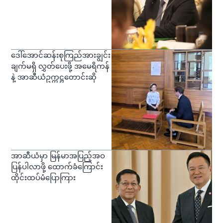
ဒေါ်အောင်ဆန်းစုကြည်အားချွင်း
ချက်မရှိ လွှတ်ပေးဖို့ အမေရိကန်
နဲ့ အာဆီယံဥက္ကဋ္ဌတောင်းဆို
အာဆီယံမှာ မြန်မာအပြည့်အဝ
ပြန်ပါလာဖို့ ထောက်ခံကြောင်း
ထိုင်းထပ်မံပြောကြား