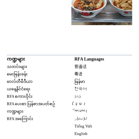
ကဏ္ဍများ
RFA Languages
Opens in new window
သတင်းများ
普通话
Opens in new window
မေးမြန်းခန်း
粤语
Opens in new window
မာလ်တီမီဒီယာ
မြန်မာ
Opens in new window
ယနေ့နိုင်ငံရေး
한국어
Opens in new window
RFA စကားဝိုင်း
ລາວ
Opens in new window
RFA ပေးစာ ပြန်စာအပတ်စဉ်
ខ្មែរ
Opens in new window
ကဏ္ဍများ
བོད་སྐད།
Opens in new window
RFA အကြောင်း
ئۇيغۇر
Opens in new window
Tiếng Việt
Opens in new window
English