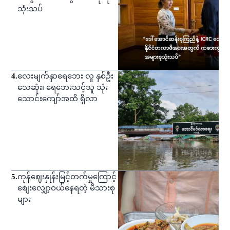
သုံးသပ်
4
.
လေးမျက်နှာရေဘေး လူ နှစ်ဦး
သေဆုံး၊ ရေဘေးသင့်သူ သုံး
သောင်းကျော်အထိ ရှိလာ
5
.
ကုန်ဈေးနှုန်းမြင့်တက်မှုကြောင့်
စျေးလျှော့ဝယ်နေရတဲ့ မိသားစု
များ