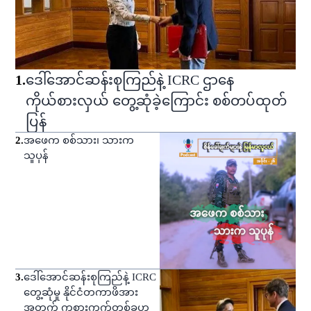
1
.
ဒေါ်အောင်ဆန်းစုကြည်နဲ့ ICRC ဌာနေ
ကိုယ်စားလှယ် တွေ့ဆုံခဲ့ကြောင်း စစ်တပ်ထုတ်
ပြန်
2
.
အဖေက စစ်သား၊ သားက
သူပုန်
3
.
ဒေါ်အောင်ဆန်းစုကြည်နဲ့ ICRC
တွေ့ဆုံမှု နိုင်ငံတကာဖိအား
အတွက် ကစားကွက်တစ်ခုဟု