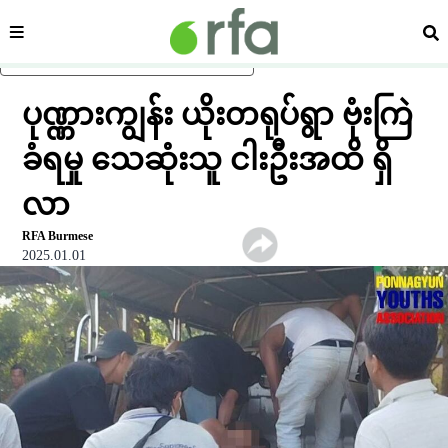
ကဏ္ဍ
ရှာ
ပင်မအကြောင်းအရာသို့ ကျော်ရန်
ပုဏ္ဏားကျွန်း ယိုးတရုပ်ရွာ ဗုံးကြဲ
ခံရမှု သေဆုံးသူ ငါးဦးအထိ ရှိ
လာ
RFA Burmese
2025.01.01