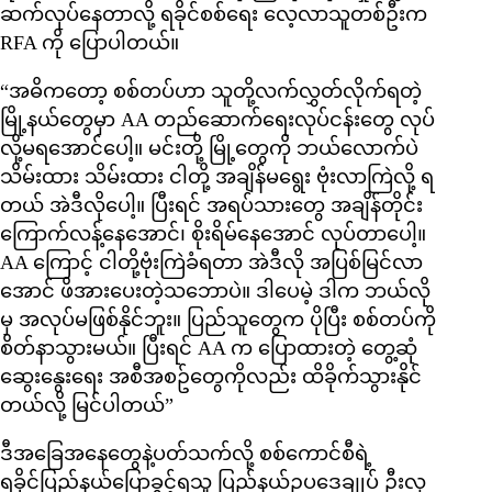
ဆက်လုပ်နေတာလို့ ရခိုင်စစ်ရေး လေ့လာသူတစ်ဦးက
RFA ကို ပြောပါတယ်။
“အဓိကတော့ စစ်တပ်ဟာ သူတို့လက်လွှတ်လိုက်ရတဲ့
မြို့နယ်တွေမှာ AA တည်ဆောက်ရေးလုပ်ငန်းတွေ လုပ်
လို့မရအောင်ပေါ့။ မင်းတို့ မြို့တွေကို ဘယ်လောက်ပဲ
သိမ်းထား သိမ်းထား ငါတို့ အချိန်မရွေး ဗုံးလာကြဲလို့ ရ
တယ် အဲဒီလိုပေါ့။ ပြီးရင် အရပ်သားတွေ အချိန်တိုင်း
ကြောက်လန့်နေအောင်၊ စိုးရိမ်နေအောင် လုပ်တာပေါ့။
AA ကြောင့် ငါတို့ဗုံးကြဲခံရတာ အဲဒီလို အပြစ်မြင်လာ
အောင် ဖိအားပေးတဲ့သဘောပဲ။ ဒါပေမဲ့ ဒါက ဘယ်လို
မှ အလုပ်မဖြစ်နိုင်ဘူး။ ပြည်သူတွေက ပိုပြီး စစ်တပ်ကို
စိတ်နာသွားမယ်။ ပြီးရင် AA က ပြောထားတဲ့ တွေ့ဆုံ
ဆွေးနွေးရေး အစီအစဥ်တွေကိုလည်း ထိခိုက်သွားနိုင်
တယ်လို့ မြင်ပါတယ်”
ဒီအခြေအနေတွေနဲ့ပတ်သက်လို့ စစ်ကောင်စီရဲ့
ရခိုင်ပြည်နယ်ပြောခွင့်ရသူ ပြည်နယ်ဥပဒေချုပ် ဦးလှ