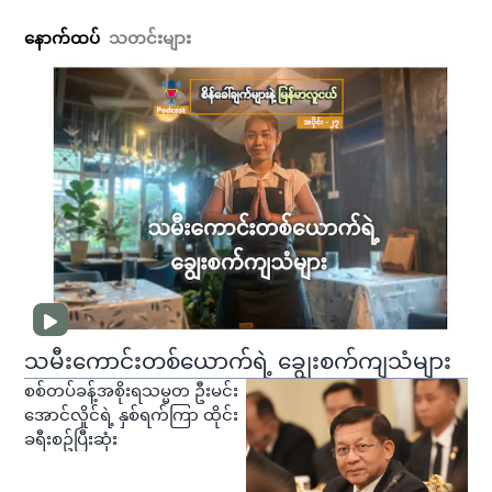
နောက်ထပ်
သတင်းများ
သမီးကောင်းတစ်ယောက်ရဲ့ ချွေးစက်ကျသံများ
စစ်တပ်ခန့်အစိုးရသမ္မတ ဦးမင်း
အောင်လှိုင်ရဲ့ နှစ်ရက်ကြာ ထိုင်း
ခရီးစဥ်ပြီးဆုံး