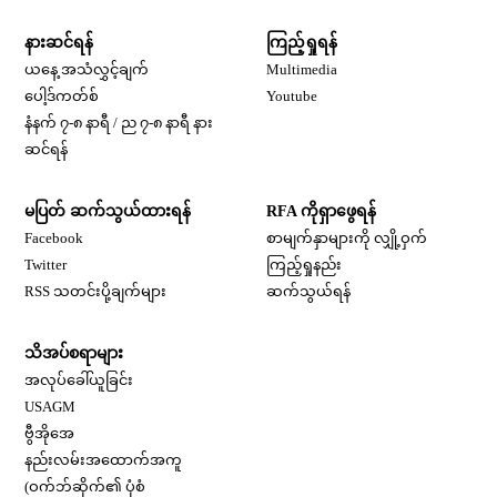
နားဆင်ရန်
ကြည့်ရှုရန်
ယနေ့ အသံလွှင့်ချက်
Multimedia
Opens in new window
ပေါ့ဒ်ကတ်စ်
Youtube
နံနက် ၇-၈ နာရီ / ည ၇-၈ နာရီ နား
Opens in new window
ဆင်ရန်
မပြတ် ဆက်သွယ်ထားရန်
RFA ကိုရှာဖွေရန်
Opens in new window
Facebook
စာမျက်နှာများကို လျှို့ဝှက်
Opens in new window
Twitter
ကြည့်ရှုနည်း
RSS သတင်းပို့ချက်များ
ဆက်သွယ်ရန်
သိအပ်စရာများ
Opens in new window
အလုပ်ခေါ်ယူခြင်း
Opens in new window
USAGM
Opens in new window
ဗွီအိုအေ
နည်းလမ်းအထောက်အကူ
(ဝက်ဘ်ဆိုက်၏ ပုံစံ