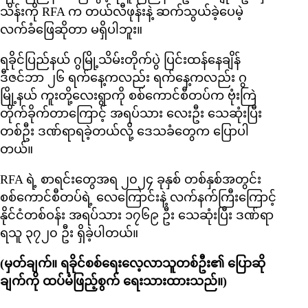
သိန်းကို RFA က တယ်လီဖုန်းနဲ့ ဆက်သွယ်ခဲ့ပေမဲ့
လက်ခံဖြေဆိုတာ မရှိပါဘူး။
ရခိုင်ပြည်နယ် ဂွမြို့သိမ်းတိုက်ပွဲ ပြင်းထန်နေချိန်
ဒီဇင်ဘာ ၂၆ ရက်နေ့ကလည်း ရက်နေ့ကလည်း ဂွ
မြို့နယ် ကူးတို့လေးရွာကို စစ်ကောင်စီတပ်က ဗုံးကြဲ
တိုက်ခိုက်တာကြောင့် အရပ်သား လေးဦး သေဆုံးပြီး
တစ်ဦး ဒဏ်ရာရခဲ့တယ်လို့ ဒေသခံတွေက ပြောပါ
တယ်။
RFA ရဲ့ စာရင်းတွေအရ ၂၀၂၄ ခုနှစ် တစ်နှစ်အတွင်း
စစ်ကောင်စီတပ်ရဲ့ လေကြောင်းနဲ့ လက်နက်ကြီးကြောင့်
နိုင်ငံတစ်ဝန်း အရပ်သား ၁၇၆၉ ဦး သေဆုံးပြီး ဒဏ်ရာ
ရသူ ၃၇၂၀ ဦး ရှိခဲ့ပါတယ်။
(မှတ်ချက်။ ရခိုင်စစ်ရေးလေ့လာသူတစ်ဦး၏ ပြောဆို
ချက်ကို ထပ်မံဖြည့်စွက် ရေးသားထားသည်။)