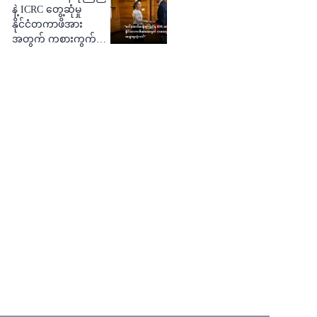
နဲ့ ICRC တွေ့ဆုံမှု
နိုင်ငံတကာဖိအား
အတွက် ကစားကွက်
တစ်ခုဟု သုံးသပ်