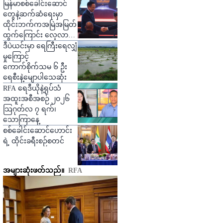
ဒဏ်ရာရ
မြန်မာစစ်ခေါင်းဆောင်
တွေနဲ့ဆက်ဆံရေးမှာ
ထိုင်းဘက်ကအမြဲအမြတ်
ထွက်ကြောင်း လေ့လာသူ
တွေပြော
ဒီပဲယင်းမှာ ရေကြီးရေလျှံ
မှုကြောင့်
ကောက်စိုက်သမ ၆ ဦး
ရေစီးနဲ့မျောပါသေဆုံး
RFA ရေဒီယိုနဲ့ရုပ်သံ
အထူးအစီအစဉ် ၂ဝ၂၆
သြဂုတ်လ ၇ ရက်၊
သောကြာနေ့
စစ်ခေါင်းဆောင်ဟောင်း
ရဲ့ ထိုင်းခရီးစဉ်စတင်
အများဆုံးဖတ်သည်။
RFA