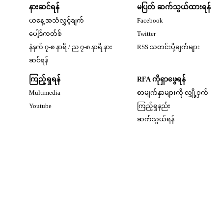
နားဆင်ရန်
မပြတ် ဆက်သွယ်ထားရန်
Opens in new windo
ယနေ့ အသံလွှင့်ချက်
Facebook
Opens in new window
ပေါ့ဒ်ကတ်စ်
Twitter
နံနက် ၇-၈ နာရီ / ည ၇-၈ နာရီ နား
RSS သတင်းပို့ချက်များ
Opens in new window
ဆင်ရန်
ကြည့်ရှုရန်
RFA ကိုရှာဖွေရန်
Multimedia
စာမျက်နှာများကို လျှို့ဝှက်
w
Opens in new window
Youtube
ကြည့်ရှုနည်း
w
ဆက်သွယ်ရန်
dow
w