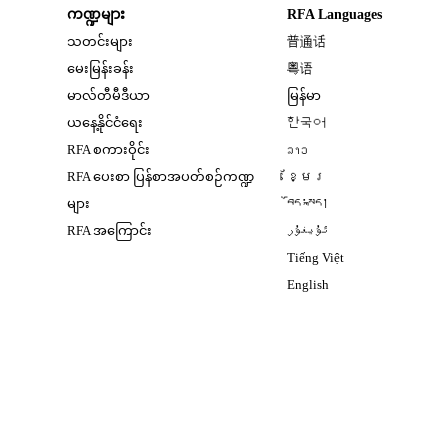
ကဏ္ဍများ
RFA Languages
Opens in new window
သတင်းများ
普通话
Opens in new window
မေးမြန်းခန်း
粤语
Opens in new window
မာလ်တီမီဒီယာ
မြန်မာ
Opens in new window
ယနေ့နိုင်ငံရေး
한국어
Opens in new window
RFA စကားဝိုင်း
ລາວ
Opens in new window
RFA ပေးစာ ပြန်စာအပတ်စဉ်ကဏ္ဍ
ខ្មែរ
Opens in new windo
များ
བོད་སྐད།
Opens in new windo
RFA အကြောင်း
ئۇيغۇر
Opens in new win
Tiếng Việt
Opens in new windo
English