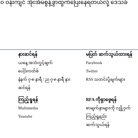
န်းကျင် အိုးအိမ်စွန့်ခွာထွက်ပြေးနေရတယ်လို့ ဒေသခံ
နားဆင်ရန်
မပြတ် ဆက်သွယ်ထားရန်
Opens in new windo
ယနေ့ အသံလွှင့်ချက်
Facebook
Opens in new window
ပေါ့ဒ်ကတ်စ်
Twitter
နံနက် ၇-၈ နာရီ / ည ၇-၈ နာရီ နား
RSS သတင်းပို့ချက်များ
Opens in new window
ဆင်ရန်
ကြည့်ရှုရန်
RFA ကိုရှာဖွေရန်
Multimedia
စာမျက်နှာများကို လျှို့ဝှက်
w
Opens in new window
Youtube
ကြည့်ရှုနည်း
w
ဆက်သွယ်ရန်
dow
w