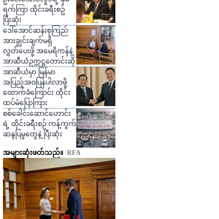
ရက်ကြာ ထိုင်းခရီးစဥ်
ပြီးဆုံး
ဒေါ်အောင်ဆန်းစုကြည်
အားချွင်းချက်မရှိ
လွှတ်ပေးဖို့ အမေရိကန်နဲ့
အာဆီယံဥက္ကဋ္ဌတောင်းဆို
အာဆီယံမှာ မြန်မာ
အပြည့်အဝပြန်ပါလာဖို့
ထောက်ခံကြောင်း ထိုင်း
ထပ်မံပြောကြား
စစ်ခေါင်းဆောင်ဟောင်း
ရဲ့ ထိုင်းခရီးစဉ် ကန့်ကွက်
ဆန္ဒပြမှုတွေနဲ့ ပြီးဆုံး
အများဆုံးဖတ်သည်။
RFA