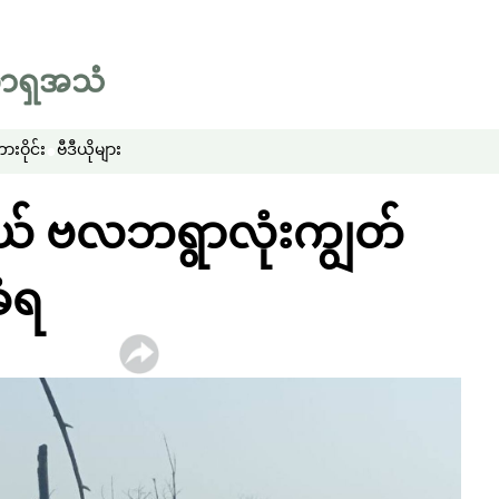
းဝိုင်း
ဗီဒီယိုများ
နယ် ဗလဘရွာလုံးကျွတ်
ခံရ