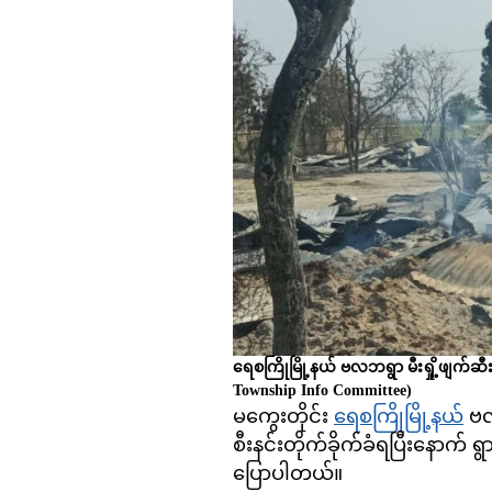
ရေစကြိုမြို့နယ် ဗလဘရွာ မီးရှို့ဖျက်ဆီ
Township Info Committee)
မကွေးတိုင်း
ရေစကြိုမြို့နယ်
ဗလ
စီးနင်းတိုက်ခိုက်ခံရပြီးနောက် ရ
ပြောပါတယ်။