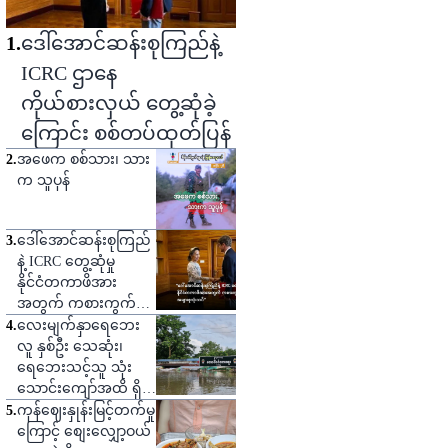
1
.
ဒေါ်အောင်ဆန်းစုကြည်နဲ့
ICRC ဌာနေ
ကိုယ်စားလှယ် တွေ့ဆုံခဲ့
ကြောင်း စစ်တပ်ထုတ်ပြန်
2
.
အဖေက စစ်သား၊ သား
က သူပုန်
3
.
ဒေါ်အောင်ဆန်းစုကြည်
နဲ့ ICRC တွေ့ဆုံမှု
နိုင်ငံတကာဖိအား
အတွက် ကစားကွက်
တစ်ခုဟု သုံးသပ်
4
.
လေးမျက်နှာရေဘေး
လူ နှစ်ဦး သေဆုံး၊
ရေဘေးသင့်သူ သုံး
သောင်းကျော်အထိ ရှိ
လာ
5
.
ကုန်ဈေးနှုန်းမြင့်တက်မှု
ကြောင့် စျေးလျှော့ဝယ်