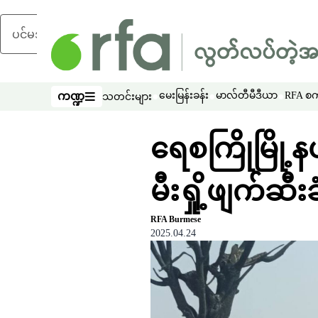
ပင်မအကြောင်းအရာသို့ ကျော်ရန်
ကဏ္ဍ
မေးမြန်းခန်း
မာလ်တီမီဒီယာ
RFA စကာ
သတင်းများ
ကဏ္ဍ
ရေစကြိုမြို့
မီးရှို့ဖျက်ဆီး
RFA Burmese
2025.04.24