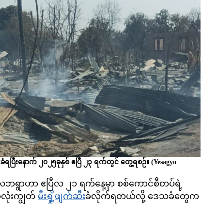
းခံရပြီးနောက် ၂၀၂၅ခုနှစ် ဧပြီ ၂၃ ရက်တွင် တွေ့ရစဉ်။
(Yesagyo
ဘရွာဟာ ဧပြီလ ၂၁ ရက်နေ့မှာ စစ်ကောင်စီတပ်ရဲ့
ွာလုံးကျွတ်
မီးရှို့ဖျက်ဆီး
ခံလိုက်ရတယ်လို့ ဒေသခံတွေက