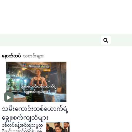
ရှာဖွေရန်
နောက်ထပ်
သတင်းများ
သမီးကောင်းတစ်ယောက်ရဲ့
ချွေးစက်ကျသံများ
စစ်တပ်ခန့်အစိုးရသမ္မတ
ဦးမင်းအောင်လှိုင်ရဲ့ နှစ်