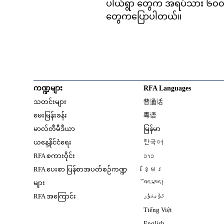
ပါယ်ရွာ တွေက အရပ်သား ၆၀၀၀ ဝ
တွေကပြောပါတယ်။
ကဏ္ဍများ
RFA Languages
Opens in new window
သတင်းများ
普通话
Opens in new window
မေးမြန်းခန်း
粤语
Opens in new window
မာလ်တီမီဒီယာ
မြန်မာ
Opens in new window
ယနေ့နိုင်ငံရေး
한국어
Opens in new window
RFA စကားဝိုင်း
ລາວ
Opens in new window
RFA ပေးစာ ပြန်စာအပတ်စဉ်ကဏ္ဍ
ខ្មែរ
Opens in new windo
များ
བོད་སྐད།
Opens in new windo
RFA အကြောင်း
ئۇيغۇر
Opens in new win
Tiếng Việt
Opens in new windo
English