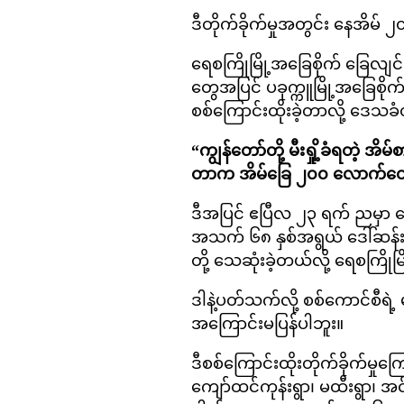
ဒီတိုက်ခိုက်မှုအတွင်း နေအိမ် 
ရေစကြိုမြို့အခြေစိုက် ခြေ
တွေအပြင် ပခုက္ကူမြို့အခြေစိ
စစ်ကြောင်းထိုးခဲ့တာလို့ ဒေ
“ကျွန်တော်တို့ မီးရှို့ခံရတဲ့
တာက အိမ်ခြေ ၂၀၀ လောက်တော
ဒီအပြင် ဧပြီလ ၂၃ ရက် ညမှာ လေ
အသက် ၆၈ နှစ်အရွယ် ဒေါ်ဆန်းမ
တို့ သေဆုံးခဲ့တယ်လို့ ရေစကြိ
ဒါနဲ့ပတ်သက်လို့ စစ်ကောင်စီရဲ့ မ
အကြောင်းမပြန်ပါဘူး။
ဒီစစ်ကြောင်းထိုးတိုက်ခိုက်မှုကြ
ကျော်ထင်ကုန်းရွာ၊ မထီးရွာ၊ အင