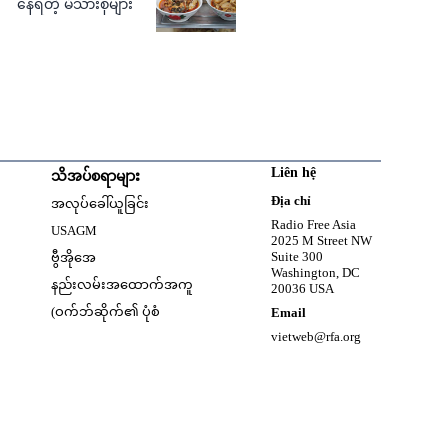
နေရတဲ့ မိသားစုများ
Liên hệ
သိအပ်စရာများ
w
Opens in new window
Địa chỉ
အလုပ်ခေါ်ယူခြင်း
Opens in new window
Radio Free Asia
USAGM
2025 M Street NW
Opens in new window
Suite 300
ဗွီအိုအေ
Washington, DC
နည်းလမ်းအထောက်အကူ
20036 USA
(ဝက်ဘ်ဆိုက်၏ ပုံစံ
Email
vietweb@rfa.org