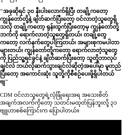
"အခုဆိုရင် ၃၀ နီးပါးလောက်ရှိပြီ၊ တချို့ကတော့
ကျွန်တော်တို့နဲ့ ချိတ်ဆက်ပြီးတော့ ဝင်လာတဲ့သူတွေရှိ
သလို တချို့ကတော့ ရုန်းထွက်ပြီးတော့မှ ကျွန်တော်တို့
ဘက်ကို ရောက်လာတဲ့သူတွေရှိတယ်၊ တချို့တွေ
ကတော့ လက်နက်တွေပါကြတယ်၊ အများစုကမပါတာ
များတယ်၊ ကျွန်တော်တို့ကတော့ ရောက်လာတဲ့သူတွေ
ကို ပြည်သူ့ရင်ခွင်နဲ့ ချိတ်ဆက်ပြီးတော့ သူတို့ဘာလုပ်
ချင်လဲ ဘယ်လိုဆက်သွားချင်လဲဆိုတဲ့အပေါ်မှာ မူတည်
ပြီးတော့ အကောင်းဆုံး သူတို့ကိုစီစဉ်ပေးဖို့ရှိပါတယ်
ဗျ"
CDM ဝင်လာသူတွေရဲ့လုံခြုံရေးအရ အသေးစိတ်
အချက်အလက်ကိုတော့ သတင်းမထုတ်ပြန်ဘူးလို့ ၃၁
ဗျူဟာစစ်ကြောင်းက ပြောပါတယ်။