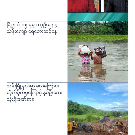
မြို့နယ် ၁၅ ခုမှာ လူဦးရေ ၄
သိန်းကျော် ရေဘေးသင့်နေ
အမ်းမြို့နယ်မှာ လေကြောင်း
တိုက်ခိုက်မှုကြောင့် နှစ်ဦးသေ၊
သုံးဦးဒဏ်ရာရ