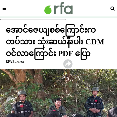
ကဏ္ဍ
ရှာ
ပင်မအကြောင်းအရာသို့ ကျော်ရန်
အောင်ဇေယျစစ်ကြောင်းက
တပ်သား သုံးဆယ်နီးပါး CDM
ဝင်လာကြောင်း PDF ပြော
RFA Burmese