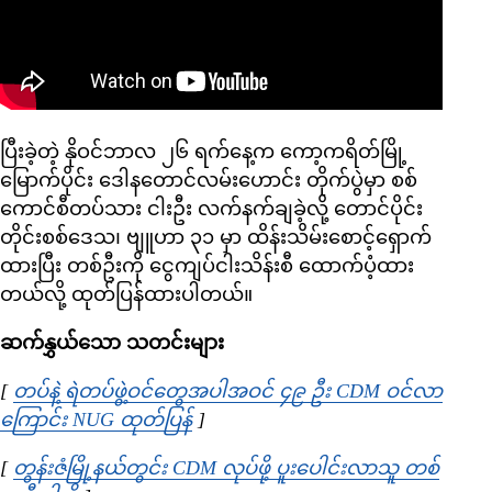
ပြီးခဲ့တဲ့ နိုဝင်ဘာလ ၂၆ ရက်နေ့က ကော့ကရိတ်မြို့
မြောက်ပိုင်း ဒေါနတောင်လမ်းဟောင်း တိုက်ပွဲမှာ စစ်
ကောင်စီတပ်သား ငါးဦး လက်နက်ချခဲ့လို့ တောင်ပိုင်း
တိုင်းစစ်ဒေသ၊ ဗျူဟာ ၃၁ မှာ ထိန်းသိမ်းစောင့်ရှောက်
ထားပြီး တစ်ဦးကို ငွေကျပ်ငါးသိန်းစီ ထောက်ပံ့ထား
တယ်လို့ ထုတ်ပြန်ထားပါတယ်။
ဆက်နွှယ်သော သတင်းများ
[
တပ်နဲ့ ရဲတပ်ဖွဲ့ဝင်တွေအပါအဝင် ၄၉ ဦး CDM ဝင်လာ
ကြောင်း NUG ထုတ်ပြန်
Opens in new window
]
[
တွန်းဇံမြို့နယ်တွင်း CDM လုပ်ဖို့ ပူးပေါင်းလာသူ တစ်