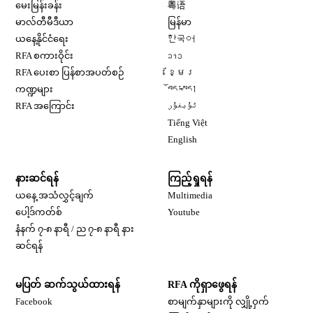
Opens in new window
မေးမြန်းခန်း
粤语
Opens in new window
မာလ်တီမီဒီယာ
မြန်မာ
Opens in new window
ယနေ့နိုင်ငံရေး
한국어
Opens in new window
RFA စကားဝိုင်း
ລາວ
Opens in new window
RFA ပေးစာ ပြန်စာအပတ်စဉ်
ខ្មែរ
Opens in new window
ကဏ္ဍများ
བོད་སྐད།
Opens in new window
RFA အကြောင်း
ئۇيغۇر
Opens in new window
Tiếng Việt
Opens in new window
English
နားဆင်ရန်
ကြည့်ရှုရန်
ယနေ့ အသံလွှင့်ချက်
Multimedia
Opens in new window
ပေါ့ဒ်ကတ်စ်
Youtube
နံနက် ၇-၈ နာရီ / ည ၇-၈ နာရီ နား
Opens in new window
ဆင်ရန်
မပြတ် ဆက်သွယ်ထားရန်
RFA ကိုရှာဖွေရန်
Opens in new window
Facebook
စာမျက်နှာများကို လျှို့ဝှက်