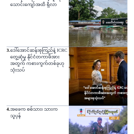
သောင်းကျော်အထိ ရှိလာ
3
.
ဒေါ်အောင်ဆန်းစုကြည်နဲ့ ICRC
တွေ့ဆုံမှု နိုင်ငံတကာဖိအား
အတွက် ကစားကွက်တစ်ခုဟု
သုံးသပ်
4
.
အဖေက စစ်သား၊ သားက
သူပုန်