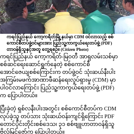
ကရင်ပြည်နယ် ကော့ကရိတ်မြို့နယ်မှာ CDM ဝင်လာသည့် စစ်
ကောင်စီတပ်ဖွဲ့ဝင်များအား ပြည်သူ့ကာကွယ်ရေးတပ်ဖွဲ့ (PDF)
တာဝန်ရှိသူနှင့်အတူ တွေ့ရစဉ်။
(Citizen Photo)
ကရင်ပြည်နယ် ကော့ကရိတ်-မြဝတီ အာရှလမ်းသစ်မှာ
စစ်ဆင်ရေးဆောင်ရွက်နေတဲ့ စစ်ကောင်စီ
အောင်‌ဇေယျစစ်ကြောင်းက တပ်ဖွဲ့ဝင် သုံးဆယ်နီးပါး
အကြမ်းမဖက်အာဏာဖီဆန်ရေးလှုပ်ရှားမှု (CDM) မှာ
ပါဝင်လာကြောင်း ပြည်သူ့ကာကွယ်ရေးတပ်ဖွဲ့ (PDF)
က ပြောပါတယ်။
ပြီးခဲ့တဲ့ ရှစ်လနီးပါးအတွင်း စစ်ကောင်စီတပ်က CDM
လုပ်ခဲ့သူ တပ်သား သုံးဆယ်ဝန်းကျင်ရှိကြောင်း PDF
တောင်ပိုင်းတိုင်းစစ်ဒေသ၊ ၃၁ စစ်ဗျူဟာတာဝန်ရှိသူ
ဗိုလ်မြင့်ဇော်က ပြောပါတယ်။