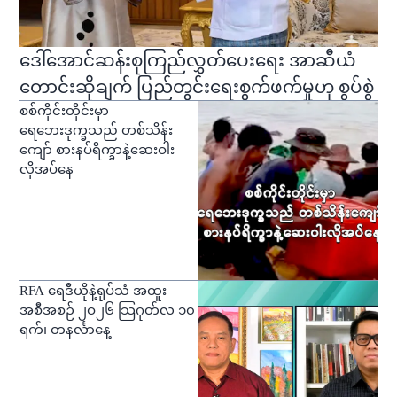
ဒေါ်အောင်ဆန်းစုကြည်လွှတ်ပေးရေး အာဆီယံ
တောင်းဆိုချက် ပြည်တွင်းရေးစွက်ဖက်မှုဟု စွပ်စွဲ
စစ်ကိုင်းတိုင်းမှာ
ရေဘေးဒုက္ခသည် တစ်သိန်း
ကျော် စားနပ်ရိက္ခာနဲ့ဆေးဝါး
လိုအပ်နေ
RFA ရေဒီယိုနဲ့ရုပ်သံ အထူး
အစီအစဉ် ၂ဝ၂၆ သြဂုတ်လ ၁၀
ရက်၊ တနင်္လာနေ့