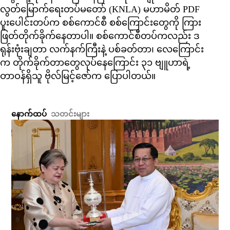
လွတ်မြောက်ရေးတပ်မတော် (KNLA) မဟာမိတ် PDF
ပူးပေါင်းတပ်က စစ်ကောင်စီ စစ်ကြောင်းတွေကို ကြား
ဖြတ်တိုက်ခိုက်နေတာပါ။ စစ်ကောင်စီတပ်ကလည်း ဒ
ရုန်းဗုံးချတာ လက်နက်ကြီးနဲ့ ပစ်ခတ်တာ၊ လေကြောင်း
က တိုက်ခိုက်တာတွေလုပ်နေကြောင်း ၃၁ ဗျူဟာရဲ့
တာဝန်ရှိသူ ဗိုလ်မြင့်ဇော်က ပြောပါတယ်။
နောက်ထပ်
သတင်းများ