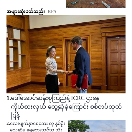
အများဆုံးဖတ်သည်။
RFA
1
.
ဒေါ်အောင်ဆန်းစုကြည်နဲ့ ICRC ဌာနေ
ကိုယ်စားလှယ် တွေ့ဆုံခဲ့ကြောင်း စစ်တပ်ထုတ်
ပြန်
2
.
လေးမျက်နှာရေဘေး လူ နှစ်ဦး
သေဆုံး၊ ရေဘေးသင့်သူ သုံး