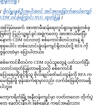
ရာနီးပါးရှိ
Opens in new window
]
[
ဗိုလ်မှူးနှစ်ဦးအပါအဝင် အင်အားခြောက်ဆယ်ကျော်
CDM ဝင်ခဲ့ကြောင်း NUG ထုတ်ပြန်
Opens in new window
]
အကြမ်းမဖက် အာဏာဖီဆန်ရေးလှုပ်ရှားမှုအဖွဲ့တစ်ခု
ဖြစ်တဲ့ ပြည်သူ့ရင်ခွင်အဖွဲ့ကတော့ အာဏာသိမ်းပြီး
နောက် CDM ဝင်လာတဲ့ စစ်ကောင်စီတပ်သားနဲ့ ရဲ
စုစုပေါင်း တစ်သောင်းခွဲဝန်းကျင်ရှိတယ်လို့ RFA ကို
ဇွန်လထဲမှာ ပြောပါတယ်။
စစ်ကောင်စီတပ်က CDM လုပ်သူတွေနဲ့ ပတ်သက်ပြီး
သတင်းထုတ်ပြန်တာမရှိသလို စစ်ကောင်စီ
ပြောရေးဆိုခွင့်ရှိသူ ဗိုလ်ချုပ်ဇော်မင်းထွန်းကို RFA က
မေးမြန်းဖို့ ဖုန်းဆက်ရာမှာလည်း လက်ခံဖြေဆိုတာမရှိ
ပါဘူး။
ကော့ကရိတ်မြို့အနီးဝန်းကျင်မှာ လတ်တလော တိုက်ပွဲ
တွေ နေ့တိုင်းနီးပါး ဖြစ်နေပြီး ကရင်အမျိုးသား