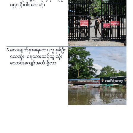
၁၅၀ နီးပါး သေဆုံး
5
.
လေးမျက်နှာရေဘေး လူ နှစ်ဦး
သေဆုံး၊ ရေဘေးသင့်သူ သုံး
သောင်းကျော်အထိ ရှိလာ