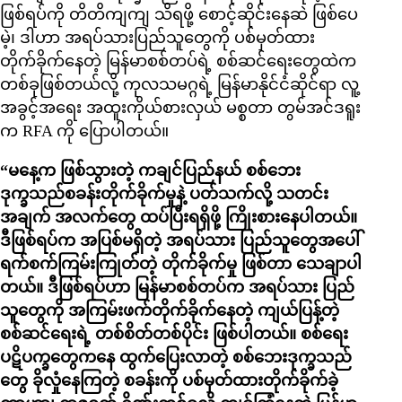
ဖြစ်ရပ်ကို တိတိကျကျ သိရဖို့ စောင့်ဆိုင်းနေဆဲ ဖြစ်ပေ
မဲ့၊ ဒါဟာ အရပ်သားပြည်သူတွေကို ပစ်မှတ်ထား
တိုက်ခိုက်နေတဲ့ မြန်မာစစ်တပ်ရဲ့ စစ်ဆင်ရေးတွေထဲက
တစ်ခုဖြစ်တယ်လို့ ကုလသမဂ္ဂရဲ့ မြန်မာနိုင်ငံဆိုင်ရာ လူ့
အခွင့်အရေး အထူးကိုယ်စားလှယ် မစ္စတာ တွမ်အင်ဒရူး
က RFA ကို ပြောပါတယ်။
“မနေ့က ဖြစ်သွားတဲ့ ကချင်ပြည်နယ် စစ်ဘေး
ဒုက္ခသည်စခန်းတိုက်ခိုက်မှုနဲ့ ပတ်သက်လို့ သတင်း
အချက် အလက်တွေ ထပ်ပြီးရရှိဖို့ ကြိုးစားနေပါတယ်။
ဒီဖြစ်ရပ်က အပြစ်မရှိတဲ့ အရပ်သား ပြည်သူတွေအပေါ်
ရက်စက်ကြမ်းကြုတ်တဲ့ တိုက်ခိုက်မှု ဖြစ်တာ သေချာပါ
တယ်။ ဒီဖြစ်ရပ်ဟာ မြန်မာစစ်တပ်က အရပ်သား ပြည်
သူတွေကို အကြမ်းဖက်တိုက်ခိုက်နေတဲ့ ကျယ်ပြန့်တဲ့
စစ်ဆင်ရေးရဲ့ တစ်စိတ်တစ်ပိုင်း ဖြစ်ပါတယ်။ စစ်ရေး
ပဋိပက္ခတွေကနေ ထွက်ပြေးလာတဲ့ စစ်ဘေးဒုက္ခသည်
တွေ ခိုလှုံနေကြတဲ့ စခန်းကို ပစ်မှတ်ထားတိုက်ခိုက်ခဲ့