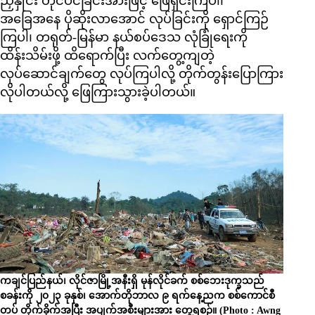
ညှိနှိုင်း တိုင်ပင်ခြင်းအားဖြင့် ဖြေရှင်းကြပါ၊
အခြေအနေ ပိုဆိုးလာအောင် လုပ်ခြင်းကို ရှောင်ကြဉ်
ကြပါ၊ တရုတ်-မြန်မာ နယ်စပ်ဒေသ လုံခြုံရေးကို
ထိန်းသိမ်းဖို့ ထိရောက်ပြီး လက်တွေ့ကျတဲ့
လုပ်ဆောင်ချက်တွေ လုပ်ကြပါလို့ တိုက်တွန်းပြောကြား
လိုပါတယ်လို့ ဖြေကြားသွားခဲ့ပါတယ်။
ကချင်ပြည်နယ်၊ လိုင်ဇာမြို့အနီးရှိ မုန်လိုင်ခက် စစ်ဘေးဒုက္ခသည်
စခန်းကို ၂၀၂၃ ခုနှစ်၊ အောက်တိုဘာလ ၉ ရက်နေ့ညက စစ်ကောင်စီ
တပ် တိုက်ခိုက်အပြီး အပျက်အစီးများအား တွေ့ရစဉ်။ (Photo : Awng