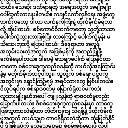
တယ်။ သေဆုံး ဒဏ်ရာရတဲ့ အရေအတွက် အမျိုးမျိုး
ပေါ်ထွက်လာနေပါတယ်။ ကချင်တော်လှန်ရေး အဖွဲ့တွေ
ဘက်ကတော့ ဒါဟာ လက်နက်ကြီးနဲ့ တိုက်ခိုက်ခံရတာ
လို့ ဆိုပါတယ်။ စစ်ကောင်စီဘက်ကတော့ သူ့တို့ဘာသာ
ပေါက်ကွဲသွားတာဖြစ်ပြီး ဘာကြောင့် ပေါက်ကွဲမှန်း မ
သိသေးဘူးလို့ ပြောပါတယ်။ ဒီနေရာဟာ အလွန်
အလှမ်းဝေးတဲ့အတွက် အဖြစ်မှန်ကို အတည်ပြုဖို့
ခက်ခဲနေပါတယ်။ ဒါပေမဲ့ သေချာပေါက် ပြောနိုင်တာ
ကတော့ စစ်ဘေးဒုက္ခသည်စခန်းကို ဘယ်လိုအကြောင်း
နဲ့မှ မတိုက်ခိုက်သင့်ပါဘူး။ သူတို့က စစ်ရေး ပဋိပက္ခ
အတွင်းမှာ ရှောင်ကြဉ်ရမဲ့ အရပ်သားတွေ ဖြစ်ပါတယ်။
ဒီလုပ်ရပ်က စစ်ရာဇဝတ်မှု မြောက်ရုံတင်မကဘဲ၊
လူသားမျိုးနွယ်အပေါ် ကျူးလွန်တဲ့ ရာဇဝတ်မှုလည်း
မြောက်ပါတယ်။ ဒီစစ်ဘေးဒုက္ခသည်စခန်းမှာ ဘာတွေ
ဖြစ်သွားသလဲဆိုတာ တိတိကျကျ သိရဖို့နဲ့ ဒီတိုက်ခိုက်
မှုအတွက် ဘယ်သူ့မှာ တာဝန်ရှိသလဲဆိုတာ ဆုံးဖြတ်နိုင်
ဖို့ ဒီဖြစ်ရပ်ကို သေသေချာချာ စုံစမ်းစစ်ဆေးဖို့ လိုပါ