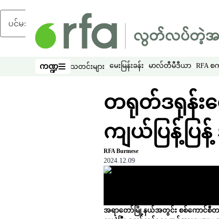
ပင်မအကြောင်းအရာသို့ ကျော်ရန်
ကဏ္ဍ
မေးမြန်းခန်း
မာလ်တီမီဒီယာ
RFA စကာ
သတင်းများ
ကဏ္ဍ
တရုတ်ဒရုန်းတ
ကျယ်ပြန့်ပြန့
RFA Burmese
2024.12.09
အရာတော်မြို့နယ်အတွင်း စစ်ကောင်စီတ