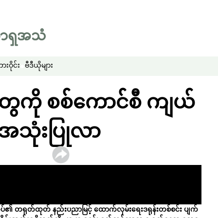
းဝိုင်း
ဗီဒီယိုများ
ွေကို စစ်ကောင်စီ ကျယ်
် အသုံးပြုလာ
ပ်၏ တရုတ်ထုတ် နည်းပညာမြင့် ထောက်လှမ်းရေးဒရုန်းတစ်စင်း ပျက်