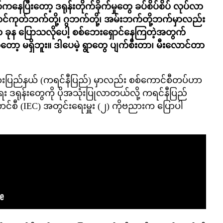
နေပြီးတော့ ဒရုန်းတိုက်ခိုက်မှုတွေ ခပ်စိပ်စိပ် လုပ်လာ
်ကုတ်ဘက်တို့၊ ဂွဘက်တို့၊ အမ်းဘက်တို့ဘက်မှာလည်း
က ခုန ပြောသလိုပေါ့ စစ်ဘေးရှောင်နေကြတဲ့အတွက်
ာ့ မရှိဘူး။ ဒါပေမဲ့ ရွာတွေ ပျက်စီးတာ၊ မီးလောင်တာ
ကယားပြည်နယ် (ကရင်နီပြည်) မှာလည်း စစ်ကောင်စီတပ်ဟာ
ေး ဒရုန်းတွေကို ပိုအသုံးပြုလာတယ်လို့ ကရင်နီပြည်
င်စီ (IEC) အတွင်းရေးမှူး (၂) ကိုဗညားက ပြောပါ