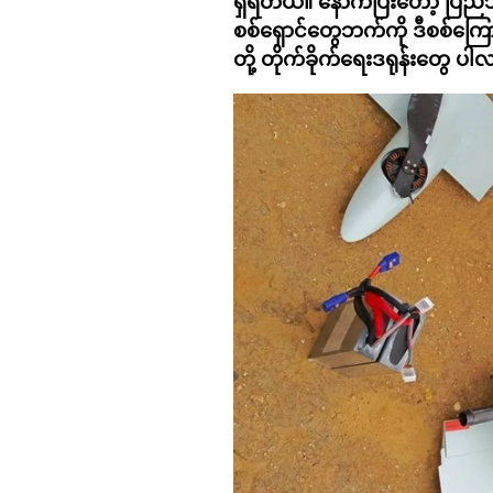
ရှိရတယ်။ နောက်ပြီးတော့ ပြည်
စစ်ရှောင်တွေဘက်ကို ဒီစစ်ကြေ
တို့ တိုက်ခိုက်ရေးဒရုန်းတွေ ပါလ