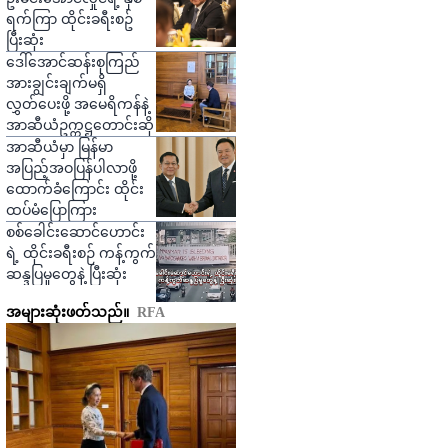
ရက်ကြာ ထိုင်းခရီးစဥ်
ပြီးဆုံး
ဒေါ်အောင်ဆန်းစုကြည်
အားချွင်းချက်မရှိ
လွှတ်ပေးဖို့ အမေရိကန်နဲ့
အာဆီယံဥက္ကဋ္ဌတောင်းဆို
အာဆီယံမှာ မြန်မာ
အပြည့်အဝပြန်ပါလာဖို့
ထောက်ခံကြောင်း ထိုင်း
ထပ်မံပြောကြား
စစ်ခေါင်းဆောင်ဟောင်း
ရဲ့ ထိုင်းခရီးစဉ် ကန့်ကွက်
ဆန္ဒပြမှုတွေနဲ့ ပြီးဆုံး
အများဆုံးဖတ်သည်။
RFA