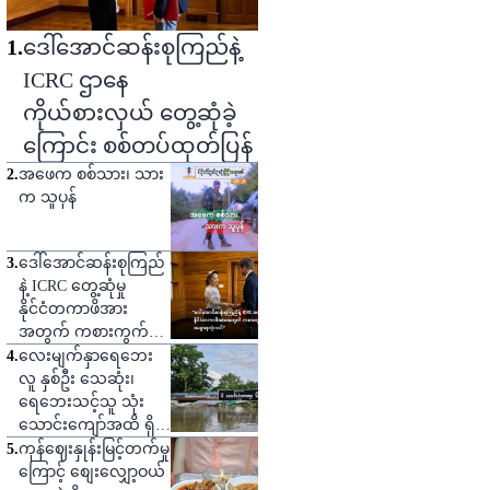
1
.
ဒေါ်အောင်ဆန်းစုကြည်နဲ့
ICRC ဌာနေ
ကိုယ်စားလှယ် တွေ့ဆုံခဲ့
ကြောင်း စစ်တပ်ထုတ်ပြန်
2
.
အဖေက စစ်သား၊ သား
က သူပုန်
3
.
ဒေါ်အောင်ဆန်းစုကြည်
နဲ့ ICRC တွေ့ဆုံမှု
နိုင်ငံတကာဖိအား
အတွက် ကစားကွက်
တစ်ခုဟု သုံးသပ်
4
.
လေးမျက်နှာရေဘေး
လူ နှစ်ဦး သေဆုံး၊
ရေဘေးသင့်သူ သုံး
သောင်းကျော်အထိ ရှိ
လာ
5
.
ကုန်ဈေးနှုန်းမြင့်တက်မှု
ကြောင့် စျေးလျှော့ဝယ်