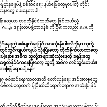
ဌာနချုပ်နဲ့ စစ်ဆင်ရေး နယ်မြေတွေမှာပါတဲ့ တိုင်း
သင်တန်းတွေ ပေးနေတာပါ။
န်းတွေဟာ တရုတ်နိုင်ငံထုတ်တွေ ဖြစ်တယ်လို့
ings ဒရုန်းတပ်ဖွဲ့တာဝန်ခံ ကိုငြိမ်းကလည်း RFA ကို
နေရတဲ့ စစ်မျက်နှာပြင် အားလုံးနီးပါးလိုလိုမှာ သူတို့
ု တွင်တွင်ကျယ်ကျယ် သုံးပြီးတော့ တိုက်ခိုက်လာတာတွေ
ေါ့နော်။ အဓိက သူတို့အများဆုံးသုံးနေတဲ့ ဒရုန်းတွေ
ုတ်နိုင်ငံကနေပြီးတော့ သူတို့ အဓိက တင်သွင်းတယ်။
အားဖြင့်ရောပေါ့နော်”
ရဲ့ ၁၀၂၇ စစ်ဆင်ရေးကာလအထိ တော်လှန်ရေး အင်အားစုတွေ
်စီတပ်တွေထက် ပိုပြီးထိထိရောက်ရောက် အသုံးပြုနိုင်
် တိုက်ခိုက်ရေးဒရုန်းတွေ အသုံးများလာပါတယ်"