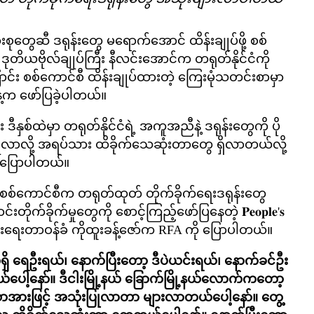
ုတွေဆီ ဒရုန်းတွေ မရောက်အောင် ထိန်းချုပ်ဖို့ စစ်
 ဒုတိယဗိုလ်ချုပ်ကြီး နီလင်းအောင်က တရုတ်နိုင်ငံကို
်း စစ်ကောင်စီ ထိန်းချုပ်ထားတဲ့ ကြေးမုံသတင်းစာမှာ
ေ့က ဖော်ပြခဲ့ပါတယ်။
ှစ်ထဲမှာ တရုတ်နိုင်ငံရဲ့ အကူအညီနဲ့ ဒရုန်းတွေကို ပို
ပြုလာလို့ အရပ်သား ထိခိုက်သေဆုံးတာတွေ ရှိလာတယ်လို့
 ပြောပါတယ်။
ှာ စစ်ကောင်စီက တရုတ်ထုတ် တိုက်ခိုက်ရေးဒရုန်းတွေ
က်ခိုက်မှုတွေကို စောင့်ကြည့်ဖော်ပြနေတဲ့ 𝐏𝐞𝐨𝐩𝐥𝐞'𝐬
ဲ့ ပြန်ကြားရေးတာဝန်ခံ ကိုထူးခန့်ဇော်က RFA ကို ပြောပါတယ်။
ိ ရေဦးရယ်၊ နောက်ပြီးတော့ ဒီပဲယင်းရယ်၊ နောက်ခင်ဦး
ပေါ့နော်။ ဒီငါးမြို့နယ် ခြောက်မြို့နယ်လောက်ကတော့
သောအားဖြင့် အသုံးပြုလာတာ များလာတယ်ပေါ့နော်။ တွေ့