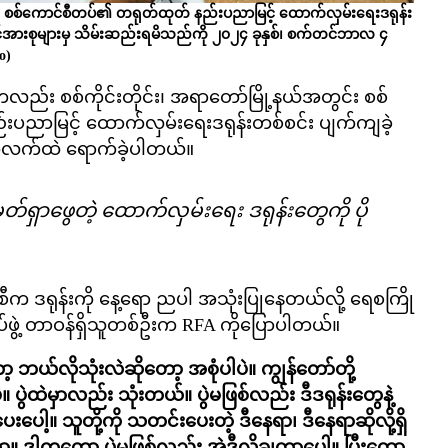
ွင်း စစ်ကောင်စီတပ်၏ တရုတ်ထုတ် နည်းပညာမြင့် ထောက်လှမ်းရေးဒရုန်း
အင်အားစုများမှ သိမ်းဆည်းရမိသည်ကို ၂၀၂၄ ခုနှစ်၊ စက်တင်ဘာလ ၄
o)
ကလည်း စစ်ကိုင်းတိုင်း၊ အရာတော်မြို့နယ်အတွင်း စစ်
းပညာမြင့် ထောက်လှမ်းရေးဒရုန်းတစ်စင်း ပျက်ကျခဲ့
ွေလက်ထဲ ရောက်ခဲ့ပါတယ်။
်ရှာဖွေတဲ့ ထောက်လှမ်းရေး ဒရုန်းတွေကို ပို
စီက ဒရုန်းကို နေ့ရော ညပါ အသုံးပြုနေတယ်လို့ ရေစကြို
်ဖွဲ့ တာဝန်ရှိသူတစ်ဦးက RFA ကိုပြောပါတယ်။
 ဘယ်လိုသုံးလဲဆိုတော့ အစုံပါပဲ။ ကျွန်တော်တို့
ဲ။ ပွဲထဲမှာလည်း သုံးတယ်။ ပွဲမဖြစ်လည်း ဒီဒရုန်းတွေနဲ့
ပေါ့။ သူတို့ကို သတင်းပေးတဲ့ ဒီနေရာ၊ ဒီနေရာဆိုလို့ရှိ
တာ။ ဒါကတော့ ပွဲမဖြစ်လည်း အဲဒီလိုချတာပေါ့။ ပြီးတော့