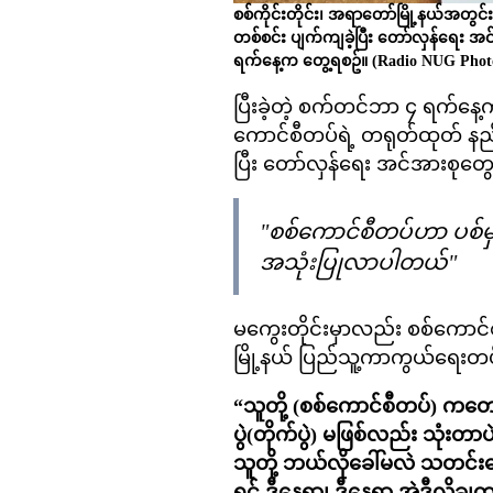
စစ်ကိုင်းတိုင်း၊ အရာတော်မြို့နယ်အတ
တစ်စင်း ပျက်ကျခဲ့ပြီး တော်လှန်ရေး 
ရက်နေ့က တွေ့ရစဥ်။ (Radio NUG Phot
ပြီးခဲ့တဲ့ စက်တင်ဘာ ၄ ရက်နေ့
ကောင်စီတပ်ရဲ့ တရုတ်ထုတ် နည်
ပြီး တော်လှန်ရေး အင်အားစုတ
"စစ်ကောင်စီတပ်ဟာ ပစ်မှတ
အသုံးပြုလာပါတယ်"
မကွေးတိုင်းမှာလည်း စစ်ကောင်
မြို့နယ် ပြည်သူ့ကာကွယ်ရေးတပ
“သူတို့ (စစ်ကောင်စီတပ်) ကတော့
ပွဲ(တိုက်ပွဲ) မဖြစ်လည်း သုံးတာပ
သူတို့ ဘယ်လိုခေါ်မလဲ သတင်းပေး
ရင် ဒီနေရာ၊ ဒီနေရာ အဲဒီလိုချ