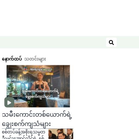
ရှာဖွေရန်
နောက်ထပ်
သတင်းများ
သမီးကောင်းတစ်ယောက်ရဲ့
ချွေးစက်ကျသံများ
စစ်တပ်ခန့်အစိုးရသမ္မတ
ဦးမင်းအောင်လှိုင်ရဲ့ နှစ်