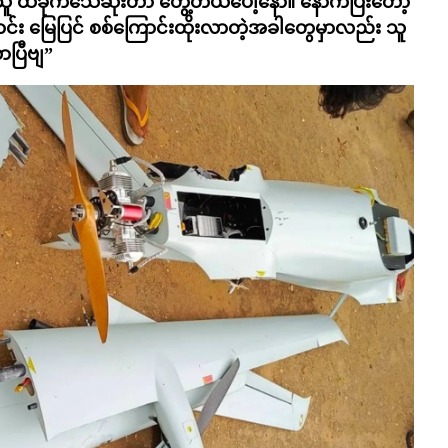
သူ ထိခိုက်သေဆုံးတာ တွေ့တယ်ပေါ့နော်။ နောက်ပြီးတော့
ာင်း မြေပြင် စစ်ကြောင်းထိုးလာတဲ့အခါတွေမှာလည်း သူ
ာပြီဗျ”