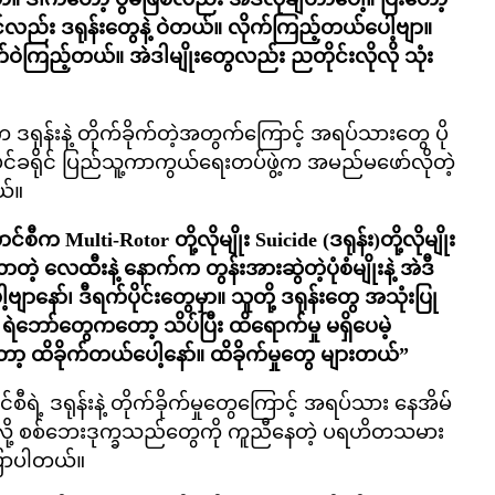
လည်း ဒရုန်းတွေနဲ့ ဝဲတယ်။ လိုက်ကြည့်တယ်ပေါ့ဗျာ။
ဲကြည့်တယ်။ အဲဒါမျိုးတွေလည်း ညတိုင်းလိုလို သုံး
က ဒရုန်းနဲ့ တိုက်ခိုက်တဲ့အတွက်ကြောင့် အရပ်သားတွေ ပို
င်ခရိုင် ပြည်သူ့ကာကွယ်ရေးတပ်ဖွဲ့က အမည်မဖော်လိုတဲ့
ယ်။
ီက Multi-Rotor တို့လိုမျိုး Suicide (ဒရုန်း)တို့လိုမျိုး
့ လေထီးနဲ့ နောက်က တွန်းအားဆွဲတဲ့ပုံစံမျိုးနဲ့ အဲဒီ
ော်၊ ဒီရက်ပိုင်းတွေမှာ။ သူတို့ ဒရုန်းတွေ အသုံးပြု
 ရဲဘော်တွေကတော့ သိပ်ပြီး ထိရောက်မှု မရှိပေမဲ့
 ထိခိုက်တယ်ပေါ့နော်။ ထိခိုက်မှုတွေ များတယ်”
ီရဲ့ ဒရုန်းနဲ့ တိုက်ခိုက်မှုတွေကြောင့် အရပ်သား နေအိမ်
်လို့ စစ်ဘေးဒုက္ခသည်တွေကို ကူညီနေတဲ့ ပရဟိတသမား
ြောပါတယ်။