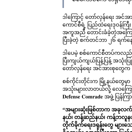
ဒါကြောင့် တော်လှန်ရေး အင်အားစ
ကောင်စီရဲ့ ပြည်ထဲရေးဒုဝန်ကြီး
အကူအညီ တောင်းခံခဲ့တဲ့အကြောင
ပြီးခဲ့တဲ့ စက်တင်ဘာ ၂၆ ရက်န
ဒါပေမဲ့ စစ်ကောင်စီတပ်ကလည်း ဒီန
ပြီးကျယ်ကျယ်ပြန့်ပြန့် အသုံး
တော်လှန်ရေး အင်အားစုတွေက
စစ်ကိုင်းတိုင်းက မြို့နယ်တွေမ
အသုံးများလာတယ်လို့ လေကြောင်းတို
𝐃𝐞𝐟𝐞𝐧𝐬𝐞 𝐂𝐨𝐦𝐫𝐚𝐝𝐞 အဖွ
“အများဆုံးဖြစ်တာက အခုလက်ရှ
နယ်၊ တန့်ဆည်နယ်၊ ကန့်ဘလူနယ်
တိုက်ခိုက်ရေးဒရုန်းတွေ များ