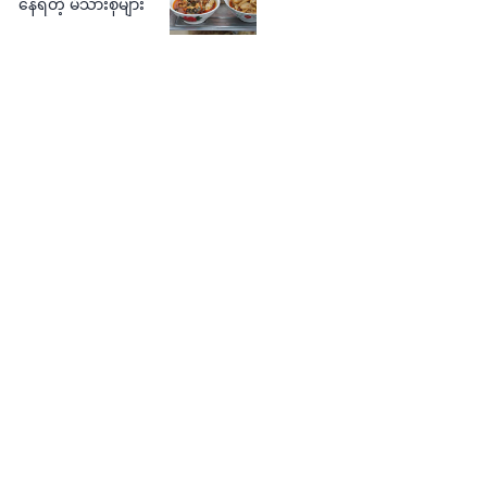
နေရတဲ့ မိသားစုများ