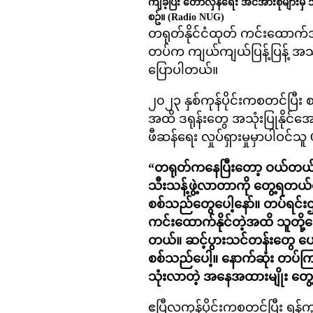
ကျခဲ့ပြီး တော်လှန်ရေး အင်အားစုများ
စဥ်။
(Radio NUG)
တရုတ်နိုင်ငံထုတ် ကင်းထောက်ဒရု
တပ်က ကျယ်ကျယ်ပြန့်ပြန့် အ
ပြောပါတယ်။
၂၀၂၃ နှစ်ကုန်ပိုင်းကစတင်ပြ
အထိ ဒရုန်းတွေ အသုံးပြုနို
ဖီဆန်ရေး လှုပ်ရှားမှုမှာပါဝင
“တရုတ်ကနေပြီးတော့ ဝယ်တယ်။ ပြီး
သီးသန့်ဖွဲ့လာတာကို တွေ့ရတယ်ပေါ့
စစ်သည်တွေပေါ့နော်။ တပ်ရင်းဌာ
ကင်းထောက်နိုင်တဲ့အထိ သူတို့
တယ်။ ဆင့်ပွားသင်တန်းတွေ ပေး
စစ်သည်ပေါ့။ နောက်ဆုံး တပ်ကြ
သုံးလာတဲ့ အနေအထားမျိုး တွ
ဧပြီလကုန်ပိုင်းကစတင်ပြီး ရန်ကု