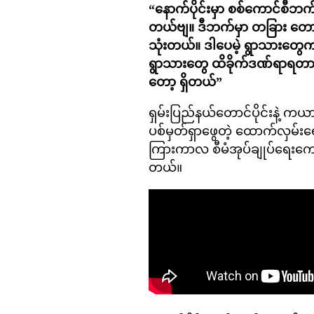
“နောက်ပိုင်းမှာ စစ်ကောင်စီဘက်က
တယ်ဗျ။ ဒီဘက်မှာ တခြား တောင
သုံးတယ်။ ဒါပေမဲ့ ရွာသားတွေ
ရွာသားတွေ ထိခိုက်ဒဏ်ရာရတာတေ
တော့ ရှိတယ်”
ရှမ်းပြည်နယ်တောင်ပိုင်းနဲ့ 
ပစ်မှတ်ရှာဖွေတဲ့ ထောက်လှမ်းရ
ကြားကာလ စီမံအုပ်ချုပ်ရေးကော
တယ်။