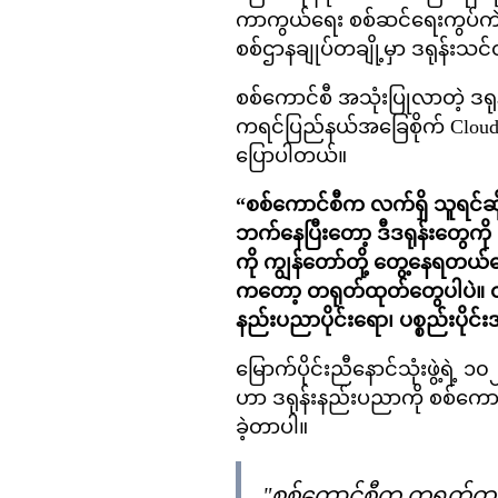
ကာကွယ်ရေး စစ်ဆင်ရေးကွပ်ကဲမှု
စစ်ဌာနချုပ်တချို့မှာ ဒရုန်း
စစ်ကောင်စီ အသုံးပြုလာတဲ့ ဒရု
ကရင်ပြည်နယ်အခြေစိုက် Cloud W
ပြောပါတယ်။
“စစ်ကောင်စီက လက်ရှိ သူရင်ဆိုင်
ဘက်နေပြီးတော့ ဒီဒရုန်းတွေကိ
ကို ကျွန်တော်တို့ တွေ့နေရတယ်ပ
ကတော့ တရုတ်ထုတ်တွေပါပဲ။ တရ
နည်းပညာပိုင်းရော၊ ပစ္စည်းပိုင်း
မြောက်ပိုင်းညီနောင်သုံးဖွဲ့
ဟာ ဒရုန်းနည်းပညာကို စစ်ကောင
ခဲ့တာပါ။
"စစ်ကောင်စီက တရုတ်ထုတ