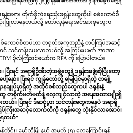
မှ သိမ်းဆည်းရမိသည်ကို ၂၀၂၄ ခုနှစ်၊ စက်တင်ဘာလ ၄ ရက်နေ့က တွေ့ရ
န်းရော၊ တိုက်ခိုက်ရေးသုံးဒရုန်းတွေကိုပါ စစ်ကောင်စီ
သုံးပြုလာနေတယ်လို့ တော်လှန်ရေးအင်အားစုတွေက
ီး စစ်ကောင်စီတပ်ဟာ တရုတ်အကူအညီနဲ့ တပ်ကြပ်အဆင့်
င်အောင် သင်တန်းပေးလာတယ်လို့ အကြမ်းမဖက် အာဏာ
်သူ CDM ဗိုလ်ကြီးဇင်ယော်က RFA ကို ပြောပါတယ်။
ရင် အရာရှိဦးစီးတဲ့အဖွဲ့တွေနဲ့ ဒရုန်းအဖွဲ့ဆိုပြီးတော့
နော်။ ပြီးရင် ကျွန်တော်တို့ မြေပြင်မှာရှိတဲ့ တချို့
နချုပ်မှာရှိတဲ့ အထိုင်စစ်သည်တွေကပါ ဒရုန်းနဲ့
တွေ တစိုက်မတ်မတ်နဲ့ လေ့ကျင့်လာတဲ့ အနေအထားမျိုးရှိ
တယ်။ ပြီးရင် ဒီဆင့်ပွား သင်တန်းတွေကနေပဲ အရာရှိ
ပ်ကြီးအဆင့်လောက်ထိကို ဒရုန်းတွေ သုံးနိုင်လာအောင်၊
ေ့ရတယ်”
န်တိုင်း၊ မှော်ဘီမြို့နယ် အမှတ် (၅) လေကြောင်းရန်