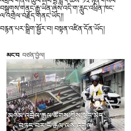
འབྲེལ་གནས་ཚུལ་ཞིབ་ཕྲ་ཟླ ༥ ཚེས་ ༡༣ ཉིན་གསལ་
བསྒྲགས་གནང་རྒྱུ་ཡིན་ཞེས་འདི་ག་རླུང་འཕྲིན་ཁང་
ལ་འགྲེལ་བརྗོད་གནང་ཡོད།།
བརྙན་པར་སྒྲིག་སྦྱོར་བ། བསྟན་འཛིན་དོན་ཡོད།
མང་བ
བཙན་བྱོལ།