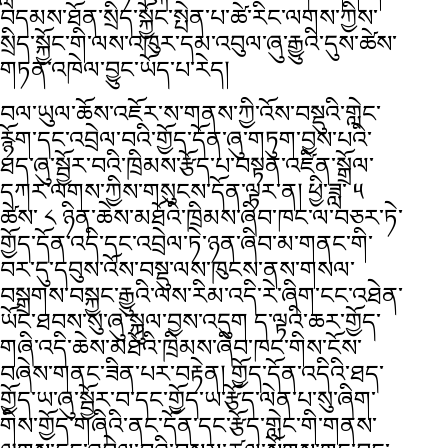
བདམས་ཐོན་སྲིད་སྐྱོང་སྤེན་པ་ཚེ་རིང་ལགས་ཀྱིས་
སྲིད་སྐྱོང་གི་ལས་འཁུར་དམ་འབུལ་ཞུ་རྒྱུའི་དུས་ཚེས་
གཏན་འཁེལ་བྱུང་ཡོད་པ་རེད།
བལ་ཡུལ་ཆོས་འཇོར་ས་གནས་ཀྱི་འོས་བསྡུའི་གླེང་
རྙོག་དང་འབྲེལ་བའི་གྱོད་དོན་ཞུ་གཏུག་བྱས་པའི་
ཐད་ཞུ་སྦྱོར་བའི་ཁྲིམས་རྩོད་པ་བསྟན་འཛིན་སྒྲོལ་
དཀར་ལགས་ཀྱིས་གསུངས་དོན་ལྟར་ན། ཕྱི་ཟླ་ ༥
ཚེས་ ༨ ཉིན་ཆེས་མཐོའི་ཁྲིམས་ཞིབ་ཁང་ལ་བཅར་ཏེ་
གྱོད་དོན་འདི་དང་འབྲེལ་ཏེ་ཉན་ཞིབ་མ་གནང་གི་
བར་དུ་དབུས་འོས་བསྡུ་ལས་ཁུངས་ནས་གསལ་
བསྒྲགས་བསྐྱང་རྒྱུའི་ལས་རིམ་འདི་རེ་ཞིག་ངང་འཐེན་
ཡོང་ཐབས་སུ་ཞུ་སྐུལ་བྱས་འདུག ད་ལྟའི་ཆར་གྱོད་
གཞི་འདི་ཆེས་མཐོའི་ཁྲིམས་ཞིབ་ཁང་གིས་ངོས་
བཞེས་གནང་ཟིན་པར་བརྟེན། གྱོད་དོན་འདིའི་ཐད་
གྱོད་ཡ་ཞུ་སྦྱོར་བ་དང་གྱོད་ཡ་རྩོད་ལེན་པ་སུ་ཞིག་
གིས་གྱོད་གཞིའི་ནང་དོན་དང་རྩོད་གླེང་གི་གནས་