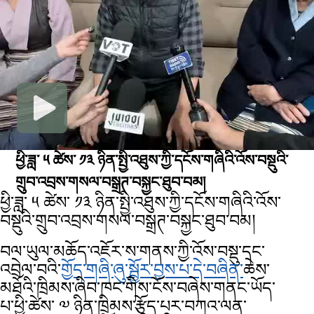
ཕྱི་ཟླ་ ༥ ཚེས་ ༡༣ ཉིན་སྤྱི་འཐུས་ཀྱི་དངོས་གཞིའི་འོས་བསྡུའི་
གྲུབ་འབྲས་གསལ་བསྒྲཊ་བསྐྱང་ཐུབ་བམ།
ཕྱི་ཟླ་ ༥ ཚེས་ ༡༣ ཉིན་སྤྱི་འཐུས་ཀྱི་དངོས་གཞིའི་འོས་
བསྡུའི་གྲུབ་འབྲས་གསལ་བསྒྲཊ་བསྐྱང་ཐུབ་བམ།
བལ་ཡུལ་མཆོད་འཇོར་ས་གནས་ཀྱི་འོས་བསྡུ་དང་
འབྲེལ་བའི་
གྱོད་གཞི་ཞུ་སྦྱོར་བྱས་པ་དེ་བཞིན་
ཆེས་
མཐོའི་ཁྲིམས་ཞིབ་ཁང་གིས་ངོས་བཞེས་གནང་ཡོད་
པ་ཕྱི་ཚེས་ ༧ ཉིན་ཁྲིམས་རྩོད་པར་བཀའ་ལན་