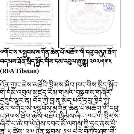
༧གོང་ས་༧སྐྱབས་མགོན་ཆེན་པོ་མཆོག་གི་དབུ་བཞུཊ་ཐོག་
བདམས་ཐོན་སྲིད་སྐྱོང་གིས་དམ་འབུལ་ཞུ་རྒྱུ། ༢༠༢༦།༥།༥
(RFA Tibetan)
འོན་ཀྱང་ཆེས་མཐོའི་ཁྲིམས་ཞིབ་ཁང་གིས་སྲིད་སྐྱོང་
གི་དམ་འབུལ་མཛད་རིམ་གསལ་བསྒྲགས་གཞིར་
བཟུང་ལྟར་ན། བོད་ཀྱི་བླ་ན་མེད་པའི་དབུ་ཁྲིད་སྤྱི་
ནོར་༧གོང་ས་༧སྐྱབས་མགོན་ཆེན་པོ་མཆོག་གི་དབུ་
བཞུགས་ཐོག་ཆེས་མཐོའི་ཁྲིམས་ཞིབ་ཁང་གི་ཁྲིམས་
ཞིབ་པ་ཆེ་བ་ཡེ་ཤེས་དབང་མོ་ལགས་ཀྱི་དྲུང་ནས་ཕྱི་
ཟླ་ ༥ ཚེས་ ༢༧ ཉིན་སྐབས་ ༡༧ པའི་བཀའ་ཤག་གི་