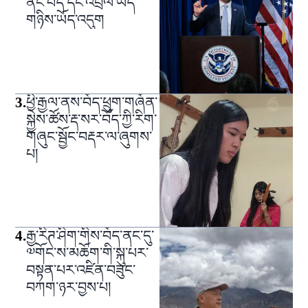
ནང་བོད་དང་འབྲེལ་ཡོད་
གཉིས་ཡོད་འདུག
3
.
ཕྱི་རྒྱལ་ནས་བོད་ཕྲུག་གཞོན་
སྐྱེས་ཚོས་རྡ་སར་བོད་ཀྱི་རིག་
གཞུང་སྦྱོང་བརྡར་ལ་ཞུགས་
པ།
4
.
རྒྱ་རིཊ་ཤིག་གིས་བོད་ནང་དུ་
༧གོང་ས་མཆོག་གི་སྐུ་པར་
བསྟན་པར་འཛིན་བཟུང་
བཀག་ཉར་བྱས་པ།