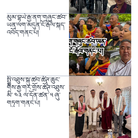
མུམ་བྷཡེ་རྒྱ་ནག་གཞུང་ཚབ་
ཡན་ལག་མདུན་ངོ་རྒོལ་སྐད་
འབོད་གནང་པ།
སྤྱི་འཐུས་སྐུ་ཚབ་ཚོཊ་ཆུང་
གིས་རྒྱ་གར་གྲོས་ཚོཊ་འཐུས་
མི་ ༤༣ ལ་དོན་ཚན་ ༥ ཞུ་
གཏུག་གནང་པ།