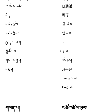
༸གོང་ས་མཆོག
普通话
བོད།
粤语
བཙན་བྱོལ།
မြန်မာ
འཛམ་གླིང༌།
한국어
རྒྱ་དཀར་ནག
ລາວ
སྤྱི་ཚོགས།
ខ្មែ
གསར་འགྱུར།
བོད་སྐད།
བརྙན།
ئۇيغۇر
Tiếng Việt
English
གསན་པ།
ང་ཚོ་འཚོལ་ཡུལ།