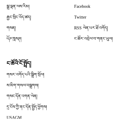
Opens in new window
སྒྲ་ལྡན་ལས་རིམ།
Facebook
Opens in new window
རྒྱང་སྲིང་འོད་ཚད།
Twitter
Opens in new window
གསན།
RSS ལེན་པར་ཐོ་འགོད།
པོཌ་ཁཱསཊ།
ང་ཚོར་འབྲེལ་བ་གནང་ཡུལ།
ང་ཚོའི་ངོ་སྤྲོད།
གསར་འགོད་པའི་སྒྲིག་སྲོལ།
Opens in new window
ས་མིག་གསལ་བསྒྲགས།
གསང་དོན་འགན་ལེན།
དྲ་ངོས་ཀྱི་ནང་དོན་སྤྱོད་ཕྱོགས།
Opens in new window
USAGM
Opens in new window
ཨ་རིའི་རླུང་འཕྲིན་ལས་ཁང༌།