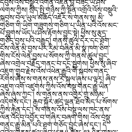
དབུས་འོས་བསྡུའི་འགན་འཛིན་བློ་བཟང་ཡེ་ཤེས་
ལགས་ཀྱིས། སྲིད་སྤྱི་གཉིས་ཀྱི་སྔོན་འགྲོའི་འོས་བསྡུའི་
སྐབས་བལ་ཡུལ་མཆོད་འཇོར་ས་གནས་སུ། མི་
གཅིག་གི་ཡིག་གཟུགས་གཅིག་པ་ཡིན་པའི་འོས་མང་
པོ་བླུགས་ཡོད་པ་ཤེས་རྟོགས་བྱུང་སྟེ། ཕྱིས་སུ་རྩད་
གཅོད་བྱས་པའི་བརྒྱུད། གནས་ཚུལ་དེར་དང་ཐོག་
ངོས་ལེན་མི་བྱས་པར་རིམ་བཞིན་མི་སྣ་ཁག་ཅིག་
གིས་ངོས་ལེན་བྱས་པ་སོགས་ཀྱི་གནས་ཚུལ་བྱུང་
ཞེས་འགྲེལ་བརྗོད་གནང་བ་དང་སྦྲགས། ཕྱིས་སུ་ཞིབ་
འཇུག་གྲུབ་རྗེས་འོས་འཕེན་རྒྱུའི་གོ་སྐབས་གནང་
རོགས་ཞེས་ས་གནས་ནས་རེ་སྐུལ་ཞུས་པ་ལྟར། ཞིབ་
འཇུག་འགོ་འཛུགས་ཀྱིས་འོས་བསྡུ་གནང་རྒྱུ་ཡིན་
ཞེས་ཞུས་ཀྱང་། ས་གནས་ནས་འཕྱར་གྲུ་མཉམ་
འདེགས་དང་། རྒྱབ་སྐྱོར་ཚད་ལྡན་ཐོབ་མེད་པ་སོགས་
ཀྱིས་རྐྱེན་དང་། ས་གནས་འོས་བསྡུ་ལས་ཁང་ནས་
ལན་འདེབ་འབྱོར་བ་གཞིར་བཞག་གིས། འོས་བསྡུ་
གནང་རྒྱུ་མིན་པའི་ཐག་གཅོད་བྱུང་ཞེས་དང་། དེ་