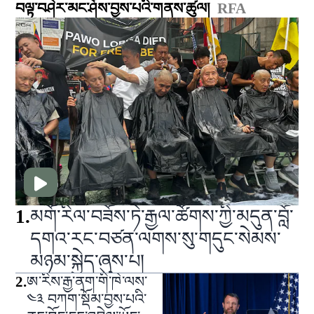
བལྟ་བཤེར་མང་ཤོས་བྱས་པའི་གནས་ཚུལ།
RFA
1
.
མགོ་རིལ་བཟོས་ཏེ་རྒྱལ་ཚོགས་ཀྱི་མདུན་བློ་
དགའ་རང་བཙན་ལགས་སུ་གདུང་སེམས་
མཉམ་སྐྱེད་ཞུས་པ།
2
.
ཨ་རིས་རྒྱ་ནག་གི་ཁེ་ལས་
༤༣ བཀག་སྡོམ་བྱས་པའི་