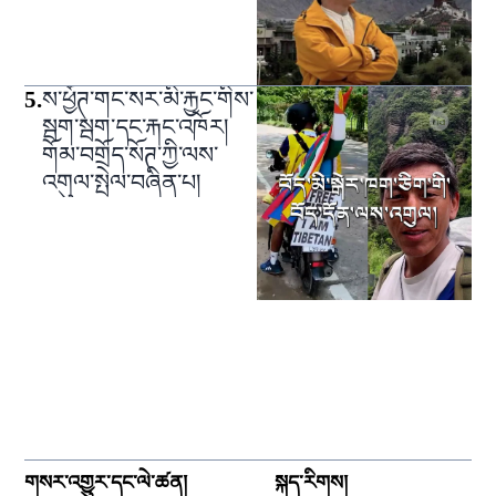
5
.
ས་ཕྱོཊ་གང་སར་མི་རྐྱང་གིས་
སྦག་སྦག་དང་རྐང་འཁོར།
གོམ་བགྲོད་སོཊ་ཀྱི་ལས་
འགུལ་སྤེལ་བཞིན་པ།
གསར་འགྱུར་དང་ལེ་ཚན།
སྐད་རིགས།