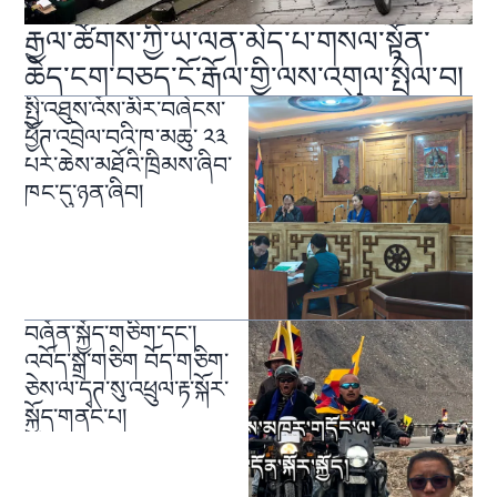
རྒྱལ་ཚོགས་ཀྱི་ཡ་ལན་མེད་པ་གསལ་སྟོན་
ཆེད་ངག་བཅད་ངོ་རྒོལ་གྱི་ལས་འགུལ་སྤེལ་བ།
སྤྱི་འཐུས་འོས་མིར་བཞེངས་
ཕྱོཊ་འབྲེལ་བའི་ཁ་མཆུ་ ༢༣
པར་ཆེས་མཐོའི་ཁྲིམས་ཞིབ་
ཁང་དུ་ཉན་ཞིབ།
བཞོན་སྐྱོད་གཅིག་དང་།
འབོད་སྒྲ་གཅིག བོད་གཅིག་
ཅེས་ལ་དྭཊ་སུ་འཕྲུལ་རྟ་སྐོར་
སྐྱོད་གནང་པ།