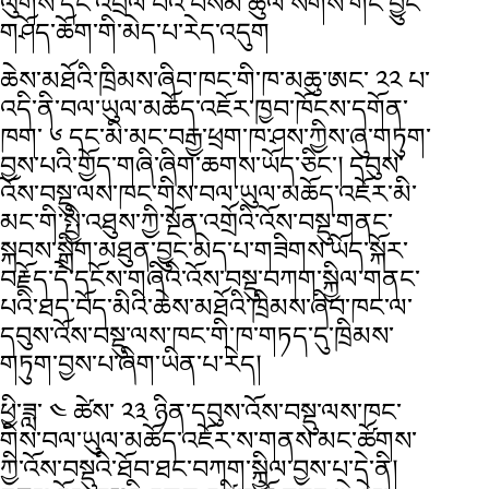
ལུགས་དང་འབྲེལ་བའི་བསམ་ཚུལ་སོགས་གང་བྱུང་
གཤོད་ཆོག་གི་མེད་པ་རེད་འདུག
ཆེས་མཐོའི་ཁྲིམས་ཞིབ་ཁང་གི་ཁ་མཆུ་ཨང་ ༢༢ པ་
འདི་ནི་བལ་ཡུལ་མཆོད་འཇོར་ཁྱབ་ཁོངས་དགོན་
ཁག་ ༦ དང་མི་མང་བརྒྱ་ཕྲག་ཁ་ཤས་ཀྱིས་ཞུ་གཏུག་
བྱས་པའི་གྱོད་གཞི་ཞིག་ཆགས་ཡོད་ཅིང་། དབུས་
འོས་བསྡུ་ལས་ཁང་གིས་བལ་ཡུལ་མཆོད་འཇོར་མི་
མང་གི་སྤྱི་འཐུས་ཀྱི་སྔོན་འགྲོའི་འོས་བསྡུ་གནང་
སྐབས་སྒྲིག་མཐུན་བྱུང་མེད་པ་གཟིགས་ཡོད་སྐོར་
བརྗོད་དེ་དངོས་གཞིའི་འོས་བསྡུ་བཀག་སྐྱིལ་གནང་
པའི་ཐད་བོད་མིའི་ཆེས་མཐོའི་ཁྲིམས་ཞིབ་ཁང་ལ་
དབུས་འོས་བསྡུ་ལས་ཁང་གི་ཁ་གཏད་དུ་ཁྲིམས་
གཏུག་བྱས་པ་ཞིག་ཡིན་པ་རེད།
ཕྱི་ཟླ་ ༤ ཚེས་ ༢༣ ཉིན་དབུས་འོས་བསྡུ་ལས་ཁང་
གིས་བལ་ཡུལ་མཆོད་འཇོར་ས་གནས་མང་ཚོགས་
ཀྱི་འོས་བསྡུའི་ཐོབ་ཐང་བཀག་སྐྱིལ་བྱས་པ་དེ་ནི།