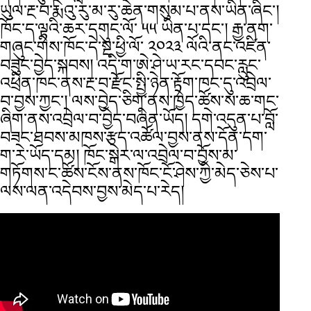
ཡུལ་རྔ་བ་རྨེའུ་རུ་མ་རུ་ཆེན་གསུམ་པ་ནས་ཡིན་ཞིང་།
ཁོང་ད་ལྟའི་ཆར་དགུང་ལོ་ ༥༥ ཡིན་པ་དང་། རྒྱ་ནག་
གཞུང་གིས་ཁོང་དེ་སྔ་ཕྱི་ལོ་ ༢༠༢༣ ལོའི་ནང་འཛིན་
བཟུང་བྱེད་སྐབས། འདི་ག་ཨེ་ཤེ་ཡ་རང་དབང་རླུང་
འཕྲིན་ཁང་ནས་རྔ་བ་རྫོང་སྤྱི་ཉེན་རྟོག་ཁང་དུ་འབྲེལ་
བ་བྱས་ཀྱང་། ལས་བྱེད་ཅིག་ནས་ཁྱེད་ཚོས་ས་ཆ་གང་
ཞིག་ནས་འབྲེལ་བ་བྱེད་བཞིན་ཡོད། དགེ་འདུན་པ་བློ་
བཟང་ཐབས་མཁས་རྩད་འཚོལ་བྱས་ནས་དོན་དག་
ག་རེ་ཡོད་དམ། ཁོང་སྒེར་ལ་འབྲེལ་བ་བྱོས་མ་
གཏོགས་ང་ཚོས་ངོས་ནས་ཁོང་ངོ་ཤེས་ཀྱི་མེད་ཅེས་པ་
ལས་ལན་འདེབས་བྱས་མེད་པ་རེད།