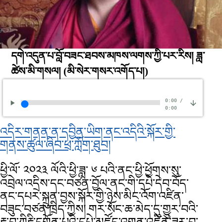
དགེ་འདུན་པ་བློ་བཟང་ཐབས་མཁས་ལགས་ཀྱི་པར་རིས། ཟླ་
ཚེས་མི་གསལ།
(མི་སེར་གསར་འགོད་པ།)
0:00
/
0:00
འདིར་གནན་ན་དབྱིན་ཡིག་ནང་འདིའི་སྐོར་གྱི་
གནས་ཚུལ་ཞིབ་ཕྲ་ཀློག་ཐུབ།
ཕྱི་ལོ་ ༢༠༢༣ ལོའི་ཕྱི་ཟླ་ ༦ པའི་ནང་ཕྱི་ཕྱོགས་སུ་
འབྲེལ་འདྲིས་དང་བཙན་བྱོལ་ནང་གི་དཔེ་དེབ་བོད་
ནང་དཔར་སྐྲུན་བྱས་སྐོར་གྱི་ཉེས་མིང་འོག་འཛིན་
བཟུང་བཙན་ཁྲིད་ཀྱིས། གར་སོང་ཆ་མེད་དུ་གྱུར་བའི་
རྔ་བ་ཀིརྟི་དགོན་པའི་དཔེ་མཛོད་འགན་འཛིན་ཟུར་བ་