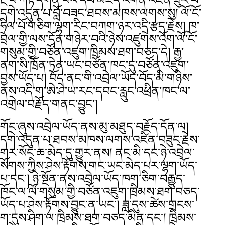
དགེ་འདུན་པ་བློ་བཟང་ཐབས་མཁས་ལགས་སུ། ལོ་ངོ་
ཧྲིལ་པོ་གཅིག་ལྷག་རིང་བཀག་ཉར་འདྲི་རྩད་རྗེས། ཁ་
བྲལ་གྱི་ལས་དོན་གཉེར་བའི་ཉེས་འཛུགས་འོག་ལོ་ངོ་
གསུམ་གྱི་བཙོན་འཇུག་ཁྲིམས་ཐག་བཅད་དེ། རྒྱ་
ནག་སི་ཁྲོན་ཏེན་ཡང་བཙོན་ཁང་དུ་བཙོན་འཇུག་
བྱས་ཡོད་པ། བོད་ནང་གི་འབྲེལ་ཡོད་བོད་མི་གཉིས་
ནས་འདི་ག་ཨེ་ཤེ་ཡ་རང་དབང་རླུང་འཕྲིན་ཁང་ལ་
འགྲེལ་བརྗོད་གནང་བྱུང་།
གོང་ཞུས་འབྲེལ་ཡོད་ནས་མུ་མཐུད་བརྗོད་དོན་ལ།
དགེ་འདུན་པ་ཐབས་མཁས་ལགས་འཛིན་བཟུང་རྗེས་
གར་སོང་ཆ་མེད་དུ་གྱུར་ནས། ནང་མི་དང་ཉེ་འབྲེལ་
སོགས་ཀྱིས་ཤེས་རྟོགས་གང་ཡང་མེད་པར་ལྷག་ཡོད་
པ་དང་། ཉེ་སྔོན་ནས་འབྲེལ་ཡོད་ཁག་ཅིག་བརྒྱུད་
ཁོང་ལ་ལོ་གསུམ་གྱི་བཙོན་འཇུག་ཁྲིམས་ཐག་བཅད་
ཡོད་པ་ཤེས་རྟོགས་བྱུང་ན་ཡང་། ཟླ་དུས་ཚེས་གྲངས་
ག་དུས་ཤིག་ལ་ཁྲིམས་ཐག་བཅད་མིན་དང་། ཁྲིམས་