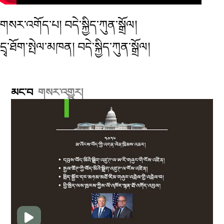
གསར་འགོད་པ། བདེ་སྐྱིད་ཀུན་སྒྲོལ།
དྲྭ་ཐོག་སྤེལ་མཁན། བདེ་སྐྱིད་ཀུན་སྒྲོལ།
མང་བ
གསར་འགྱུར།