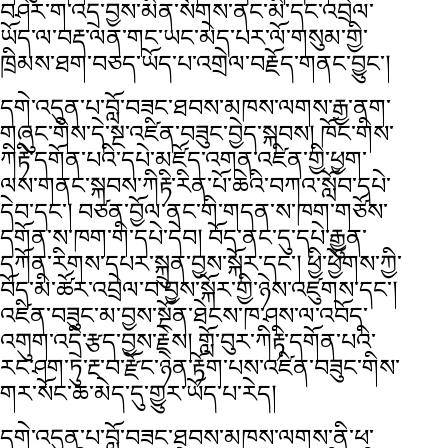
བཤེར་ག་འདྲ་བྱས་མིན་སོགས་ནང་མི་དང་འབྲེལ་
ཡོད་ལ་བརྡ་ལན་གང་ཡང་མེད་པར་ལོ་གསུམ་གྱི་
ཁྲིམས་ཐག་བཅད་ཡོད་པ་འགྲེལ་བརྗོད་གནང་བྱུང་།
དགེ་འདུན་པ་བློ་བཟང་ཐབས་མཁས་ལགས་རྒྱ་ནག་
གཞུང་གིས་དེ་སྔ་འཛིན་བཟུང་བྱེད་སྐབས། ཁོང་གིས་
ཀིརྟི་དགོན་པའི་དཔེ་མཛོད་འགན་འཛིན་གྱི་ཕྱག་
ལས་གནང་སྐབས་ཀིརྟི་རིན་པོ་ཆེའི་བཀའ་སློབ་དཔེ་
དེབ་དང་། བཙན་བྱོལ་ནང་གི་གདན་ས་ཁག་གཙོས་
དགོན་ས་ཁག་གི་དཔེ་དེབ། བོད་ནང་དུ་དཔེ་རྒྱུན་
དཀོན་རིགས་དཔར་སྐྲུན་བྱས་སྐོར་དང་། ཕྱི་ཕྱོགས་ཀྱི་
བོད་མི་ཚོར་འབྲེལ་བ་བྱས་སྐོར་གྱི་ཉེས་འཛུགས་དང་།
འཛིན་བཟུང་མ་བྱས་སྔོན་ཐེངས་ཁ་ཤས་ལ་འབོད་
འགུག་འདྲི་རྩད་བྱས་རྗེས། གློ་བུར་ཀིརྟི་དགོན་པའི་
རང་ཤག་ཏུ་རྔ་བ་རྫོང་ཉེན་རྟོག་པས་འཛིན་བཟུང་གིས་
གར་སོང་ཆ་མེད་དུ་གྱུར་ཡོད་པ་རེད།
དགེ་འདུན་པ་བློ་བཟང་ཐབས་མཁས་ལགས་ནི་ཕ་