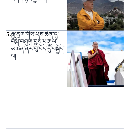
5
.
རྒྱ་ནག་གིས་པཎ་ཆེན་དུ་
བསྐོ་བཞག་བྱས་པ་རྒྱལ་
མཚན་ནོར་བུ་བོད་དུ་བསྐྱོད་
པ།