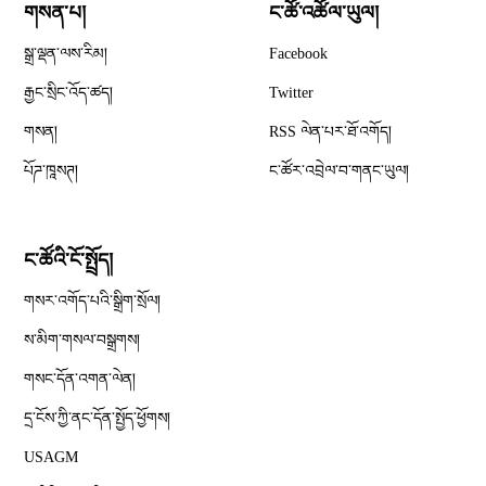
གསན་པ།
ང་ཚོ་འཚོལ་ཡུལ།
Opens in new window
སྒྲ་ལྡན་ལས་རིམ།
Facebook
Opens in new window
རྒྱང་སྲིང་འོད་ཚད།
Twitter
Opens in new window
གསན།
RSS ལེན་པར་ཐོ་འགོད།
པོཌ་ཁཱསཊ།
ང་ཚོར་འབྲེལ་བ་གནང་ཡུལ།
ང་ཚོའི་ངོ་སྤྲོད།
གསར་འགོད་པའི་སྒྲིག་སྲོལ།
Opens in new window
ས་མིག་གསལ་བསྒྲགས།
གསང་དོན་འགན་ལེན།
དྲ་ངོས་ཀྱི་ནང་དོན་སྤྱོད་ཕྱོགས།
Opens in new window
USAGM
Opens in new window