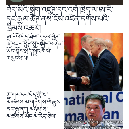
བོད་མིའི་སྒྲིག་འཛུཊ་དང་འགོ་ཁྲིད་ལ་ཨ་རི་
དང་རྒྱལ་ཚོཊ་ནས་ངོས་འཛིན་དགོས་པའི་
ཁྲིམས་འཆར།
ཨ་རིའི་བོད་ཐོག་ལངས་ཕྱོཊ་
ནི་བཟང་ཕྱོཊ་སུ་བསྐྱོད་བཞིན་
ཡོད་སྐོར་སྲིད་སྐྱོང་གིས་
གསུངས་པ།
རྒྱ་གར་དང་བོད་ཀྱི་ས་
མཚམས་མ་གཏོགས་ལོ་རྒྱུས་
ནང་རྒྱ་ནག་མཉམ་ས་
མཚམས་ཡོད་མ་རེད་ཅེས་
གསུངས་པ།