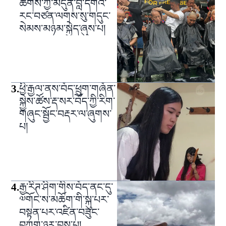
ཚོགས་ཀྱི་མདུན་བློ་དགའ་
རང་བཙན་ལགས་སུ་གདུང་
སེམས་མཉམ་སྐྱེད་ཞུས་པ།
3
.
ཕྱི་རྒྱལ་ནས་བོད་ཕྲུག་གཞོན་
སྐྱེས་ཚོས་རྡ་སར་བོད་ཀྱི་རིག་
གཞུང་སྦྱོང་བརྡར་ལ་ཞུགས་
པ།
4
.
རྒྱ་རིཊ་ཤིག་གིས་བོད་ནང་དུ་
༧གོང་ས་མཆོག་གི་སྐུ་པར་
བསྟན་པར་འཛིན་བཟུང་
བཀག་ཉར་བྱས་པ།