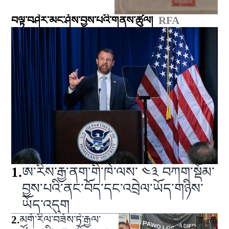
བལྟ་བཤེར་མང་ཤོས་བྱས་པའི་གནས་ཚུལ།
RFA
1
.
ཨ་རིས་རྒྱ་ནག་གི་ཁེ་ལས་ ༤༣ བཀག་སྡོམ་
བྱས་པའི་ནང་བོད་དང་འབྲེལ་ཡོད་གཉིས་
ཡོད་འདུག
2
.
མགོ་རིལ་བཟོས་ཏེ་རྒྱལ་