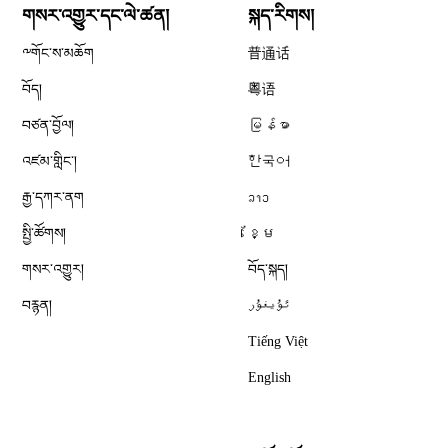
གསར་འགྱུར་དང་ལེ་ཚན།
སྐད་རིགས།
༸གོང་ས་མཆོག
普通话
བོད།
粤语
བཙན་བྱོལ།
မြန်မာ
འཛམ་གླིང༌།
한국어
རྒྱ་དཀར་ནག
ລາວ
སྤྱི་ཚོགས།
ខ្មែ
གསར་འགྱུར།
བོད་སྐད།
བརྙན།
ئۇيغۇر
Tiếng Việt
English