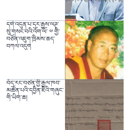
དགེ་འདུན་པ་དར་རྒྱས་ལཊ་
སུ་གསང་བའི་འོག་ལོ་ ༧ གྱི་
བཙོན་འཇུག་ཁྲིམས་ཆད་
བཀལ་འདུག
བོད་རང་བཙན་གྱི་རྒྱལ་ཁབ་
མཚོན་པའི་དབྱིན་ཇིའི་གཞུང་
གི་ཡིག་ཆ།