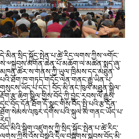
དེ་མིན་སྲིད་སྐྱོང་སྤེན་པ་ཚེ་རིང་ལགས་ཀྱིས་༧གོང་
ས་༧སྐྱབས་མགོན་ཆེན་པོ་མཆོག་ལ་མཚན་སྨད་ཞུ་
མཁན་ཚོར་ས་གནས་ཀྱི་ཡུལ་ཁྲིམས་དང་མཐུན་
པའི་ཐོག་ཁ་གཏད་གདོང་ལེན་གནང་རྒྱུ་ཡིན་པ་
གསུངས་ཡོད་པ་དང་། བོད་མི་ནང་ཁུལ་མཐུན་སྒྲིལ་
རྡོག་རྩ་ཆིག་སྒྲིལ་གྱིས་བོད་ཀྱི་བྱུང་རབས་ལོ་རྒྱུས་
དང་བོད་དོན་ཐོག་དོ་སྣང་གིས་བོད་སྤྱི་པའི་རྩ་དོན་
ཐོག་སེམས་འཁུར་དགོས་པའི་སྐུལ་མ་གནང་ཡོད་པ་
རེད།
བོད་མིའི་སྒྲིག་འཛུགས་ཀྱི་སྲིད་སྐྱོང་སྤེན་པ་ཚེ་རིང་
ལགས་ཀྱིས་འོས་བསྡུའི་དྲིལ་བསྒྲགས་སྐབས་བོད་མི་