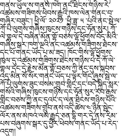
གནས་ཡུལ་ས་གནས་ཁག་ནང་ཐེངས་གཉིས་རེ་
འཚམས་གཟིགས་ཕེབས་རྒྱུའི་ཁས་ལེན་གནང་བ་
གཞིར་བཟུང་། ཕྱི་ལོ་ ༢༠༢༡ ་ཕྱི་ཟླ་ ༥ ་པའི་ནང་སྦེ་ལ་
ཀོ་པི་ལུགས་གཞིས་ཁུངས་གཉིས་དང་ཧོན་སུར། ཀོ་
ལེ་གྷལ་དེ་བཞིན་མོན་གྷོ་བཅས་ལྷོ་ཕྱོགས་བོད་མིའི་
གཞིས་སྒར་ཁག་ལྔའི་ནང་འཚམས་གཟིགས་ཐེངས་
དང་པོ་གནང་ཡོད་པ་མ་ཟད། ཁོང་གིས་ལྷོ་ཕྱོགས་
ཁུལ་དུ་འཚམས་གཟིགས་ཐེངས་གཉིས་པ་དེ་ཀོ་ལེ་
གྷལ་དང་དེ་རྗེས་མོན་གྷོ་བཅས་ཀྱི་ནང་དུས་སྐབས་
འདྲ་མིན་སོ་སོར་གནང་ཡོད་པ་ལྟར་གོང་ཞུས་སྦེ་ལ་
ཀོ་པི་ལུགས་ཟུང་བསམ་གྲུབ་གླིང་དང་བདེ་སྐྱིད་སླར་
གསོའི་གཞིས་ཁུངས་གཉིས་དང་ཧོན་སུར་རབ་རྒྱས་
གླིང་བཅས་ཀྱི་ནང་དུའང་ད་ལན་ཐེངས་གཉིས་པའི་
འཚམས་གཟིགས་གྲུབ་ནས་འདི་ཚེས་༤་ཉིན་སྦེང་
ལོར་ནས་མཁའ་ལམ་རྒྱུད་ཅན་དྷི་གར་དེ་ནས་རིམ་
པས་བཞུགས་སྒར་དུ་ཕྱིར་ཕེབས་གནང་ཡོད་པ་རེད་
འདུག།