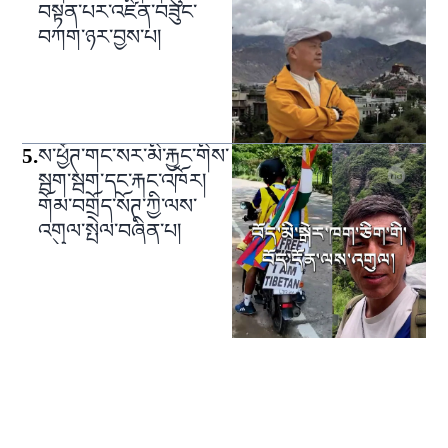
བསྟན་པར་འཛིན་བཟུང་
བཀག་ཉར་བྱས་པ།
5
.
ས་ཕྱོཊ་གང་སར་མི་རྐྱང་གིས་
སྦག་སྦག་དང་རྐང་འཁོར།
གོམ་བགྲོད་སོཊ་ཀྱི་ལས་
འགུལ་སྤེལ་བཞིན་པ།