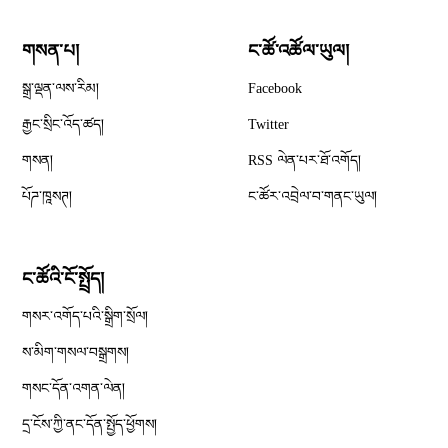
གསན་པ།
ང་ཚོ་འཚོལ་ཡུལ།
Opens in new window
སྒྲ་ལྡན་ལས་རིམ།
Facebook
Opens in new window
རྒྱང་སྲིང་འོད་ཚད།
Twitter
Opens in new window
གསན།
RSS ལེན་པར་ཐོ་འགོད།
པོཌ་ཁཱསཊ།
ང་ཚོར་འབྲེལ་བ་གནང་ཡུལ།
ང་ཚོའི་ངོ་སྤྲོད།
གསར་འགོད་པའི་སྒྲིག་སྲོལ།
Opens in new window
ས་མིག་གསལ་བསྒྲགས།
གསང་དོན་འགན་ལེན།
དྲ་ངོས་ཀྱི་ནང་དོན་སྤྱོད་ཕྱོགས།
Opens in new window