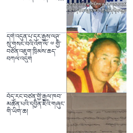
གསུངས་པ།
དགེ་འདུན་པ་དར་རྒྱས་ལཊ་
སུ་གསང་བའི་འོག་ལོ་ ༧ གྱི་
བཙོན་འཇུག་ཁྲིམས་ཆད་
བཀལ་འདུག
བོད་རང་བཙན་གྱི་རྒྱལ་ཁབ་
མཚོན་པའི་དབྱིན་ཇིའི་གཞུང་
གི་ཡིག་ཆ།