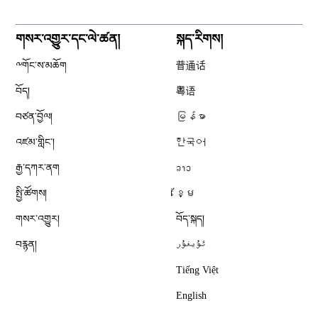
གསར་འགྱུར་དང་ལེ་ཚན།
སྐད་རིགས།
༸གོང་ས་མཆོག
普通话
བོད།
粤语
བཙན་བྱོལ།
မြန်မာ
འཛམ་གླིང༌།
한국어
རྒྱ་དཀར་ནག
ລາວ
སྤྱི་ཚོགས།
ខ្មែ
གསར་འགྱུར།
བོད་སྐད།
བརྙན།
ئۇيغۇر
Tiếng Việt
English