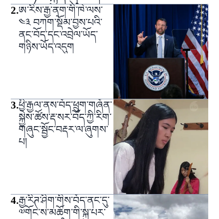
2
.
ཨ་རིས་རྒྱ་ནག་གི་ཁེ་ལས་
༤༣ བཀག་སྡོམ་བྱས་པའི་
ནང་བོད་དང་འབྲེལ་ཡོད་
གཉིས་ཡོད་འདུག
3
.
ཕྱི་རྒྱལ་ནས་བོད་ཕྲུག་གཞོན་
སྐྱེས་ཚོས་རྡ་སར་བོད་ཀྱི་རིག་
གཞུང་སྦྱོང་བརྡར་ལ་ཞུགས་
པ།
4
.
རྒྱ་རིཊ་ཤིག་གིས་བོད་ནང་དུ་
༧གོང་ས་མཆོག་གི་སྐུ་པར་