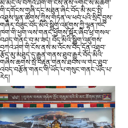
མི་མང་ལ་བཀའ་ཤག་གི་ངོས་ནས་༧གོང་ས་མཆོག་
གི་དགོངས་གཞི་དང་མཐུན་ཞིང་བོད་མི་མང་སྤྱི་
འཐུས་ལྷན་ཚོགས་ཀྱིས་གཏན་ལ་ཕབ་པའི་སྲིད་བྱུས་
གཞིར་བཟུང་བོད་མིའི་སྒྲིག་འཛུགས་ཀྱི་ལྷན་ཁང་
ཁག་གི་ཕྱག་ལས་གནང་ཕྱོགས་སྐོར་ཞིབ་ཕྲ་གསལ་
བཤད་གནང་བ་མ་ཟད། བོད་མིའི་སྒྲིག་འཛུགས་
བཀའ་ཤག་གི་ངོས་ནས་མ་འོངས་བོད་དོན་འཐབ་
རྩོད་མུ་མཐུད་དུ་རྒྱུན་གནས་ཐུབ་རྒྱུར་བོད་མིའི་
གཞིས་ཆགས་སྲ་བརྟན་གནས་ཐབས་ལ་གང་ཐུབ་
འབད་བརྩོན་གནང་གི་ཡོད་པ་གསུང་གནང་ཡོད་པ་
རེད།