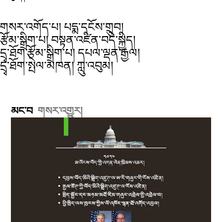
གསར་འགོད་པ། པདྨ་དངོས་གྲུབ།
རྩོམ་སྒྲིག་པ། བསྟན་འཛིན་བདེ་སྐྱིད།
དྲྭ་ཐོག་རྩོམ་སྒྲིག་པ། དཔལ་ལྡན་རྒྱལ།
དྲྭ་ཐོག་སྤེལ་མཁན། ཀླུ་འབུམ།
མང་བ
གསར་འགྱུར།