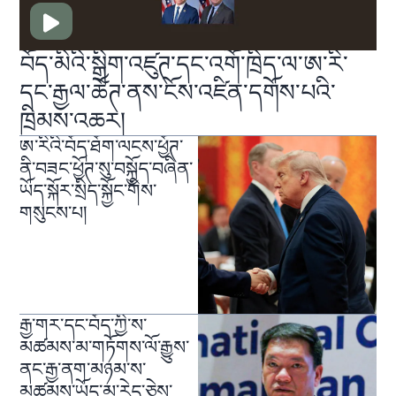
བོད་མིའི་སྒྲིག་འཛུཊ་དང་འགོ་ཁྲིད་ལ་ཨ་རི་
དང་རྒྱལ་ཚོཊ་ནས་ངོས་འཛིན་དགོས་པའི་
ཁྲིམས་འཆར།
ཨ་རིའི་བོད་ཐོག་ལངས་ཕྱོཊ་
ནི་བཟང་ཕྱོཊ་སུ་བསྐྱོད་བཞིན་
ཡོད་སྐོར་སྲིད་སྐྱོང་གིས་
གསུངས་པ།
རྒྱ་གར་དང་བོད་ཀྱི་ས་
མཚམས་མ་གཏོགས་ལོ་རྒྱུས་
ནང་རྒྱ་ནག་མཉམ་ས་
མཚམས་ཡོད་མ་རེད་ཅེས་