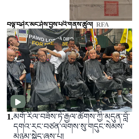
བལྟ་བཤེར་མང་ཤོས་བྱས་པའི་གནས་ཚུལ།
RFA
1
.
མགོ་རིལ་བཟོས་ཏེ་རྒྱལ་ཚོགས་ཀྱི་མདུན་བློ་
དགའ་རང་བཙན་ལགས་སུ་གདུང་སེམས་
མཉམ་སྐྱེད་ཞུས་པ།