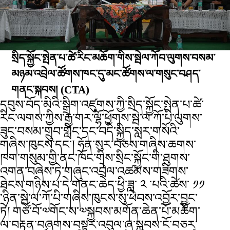
སྲིད་སྐྱོང་སྤེན་པ་ཚེ་རིང་མཆོག་གིས་སྦེལ་ཀོབ་ལུགས་བསམ་
མཉམ་འབྲེལ་ཚོགས་ཁང་དུ་མང་ཚོགས་ལ་གསུང་བཤད་
གནང་སྐབས།
(CTA)
དབུས་བོད་མིའི་སྒྲིག་འཛུགས་ཀྱི་སྲིད་སྐྱོང་སྤེན་པ་ཚེ་
རིང་ལགས་ཀྱིས་རྒྱ་གར་ལྷོ་ཕྱོགས་སྦེ་ལ་ཀོ་པི་ལུགས་
ཟུང་བསམ་གྲུབ་གླིང་དང་བདེ་སྐྱིད་སླར་གསོའི་
གཞིས་ཁུངས་དང་། ཧོན་སུར་བཅས་གཞིས་ཆགས་
ཁག་གསུམ་གྱི་ནང་ཁོང་གིས་སྲིང་སྐྱོང་གི་ཐུགས་
འགན་བཞེས་ཏེ་གཞུང་འབྲེལ་འཚམས་གཟིགས་
ཐེངས་གཉིས་པ་དེ་གནང་ཆེད་ཕྱི་ཟླ་ ༢ ་པའི་ཚེས་ ༡༡
་ཉིན་སྦེ་ལ་ཀོ་པི་གཞིས་ཁུངས་སུ་ཕེབས་འབྱོར་བྱུང་
ཏེ། གཙོ་བོ་༧གོང་ས་༧སྐྱབས་མགོན་ཆེན་པོ་མཆོག་
ལ་བརྟན་བཞུགས་བསྟར་འབུལ་ཞུ་སྐབས་ངོ་བཅར་