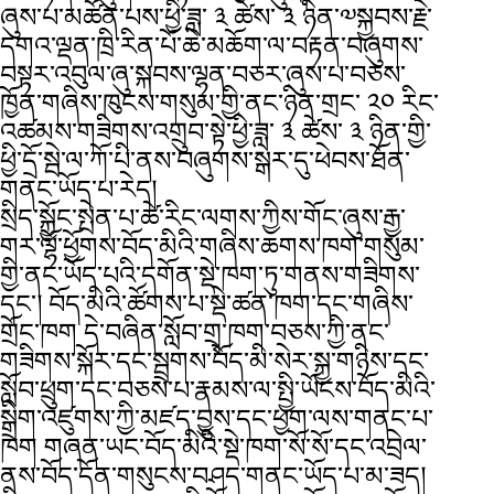
ཞུས་པ་མཚོན་པས་ཕྱི་ཟླ་ ༣ ཚེས་ ༣ ཉིན་༧སྐྱབས་རྗེ་
དགའ་ལྡན་ཁྲི་རིན་པོ་ཆེ་མཆོག་ལ་བརྟན་བཞུགས་
བསྟར་འབུལ་ཞུ་སྐབས་ལྷན་བཅར་ཞུས་པ་བཅས་
ཁྱོན་གཞིས་ཁུངས་གསུམ་གྱི་ནང་ཉིན་གྲང་ ༢༠ རིང་
འཚམས་གཟིགས་འགྲུབ་སྟེ་ཕྱི་ཟླ་ ༣ ཚེས་ ༣ ཉིན་གྱི་
ཕྱི་དྲོ་སྦེ་ལ་ཀོ་པི་ནས་བཞུགས་སྒར་དུ་ཕེབས་ཐོན་
གནང་ཡོད་པ་རེད།
སྲིད་སྐྱོང་སྤེན་པ་ཚེ་རིང་ལགས་ཀྱིས་གོང་ཞུས་རྒྱ་
གར་ལྷོ་ཕྱོགས་བོད་མིའི་གཞིས་ཆགས་ཁག་གསུམ་
གྱི་ནང་ཡོད་པའི་དགོན་སྡེ་ཁག་ཏུ་གནས་གཟིགས་
དང་། བོད་མིའི་ཚོགས་པ་སྡེ་ཚན་ཁག་དང་གཞིས་
གྲོང་ཁག དེ་བཞིན་སློབ་གྲྭ་ཁག་བཅས་ཀྱི་ནང་
གཟིགས་སྐོར་དང་སྦྲགས་བོད་མི་སེར་སྐྱ་གཉིས་དང་
སློབ་ཕྲུག་དང་བཅས་པ་རྣམས་ལ་སྤྱི་ཡོངས་བོད་མིའི་
སྒྲིག་འཛུགས་ཀྱི་མཛད་བྱུས་དང་ཕྱག་ལས་གནང་པ་
ཁག གཞན་ཡང་བོད་མིའི་སྡེ་ཁག་སོ་སོ་དང་འབྲེལ་
ནས་བོད་དོན་གསུངས་བཤད་གནང་ཡོད་པ་མ་ཟད།